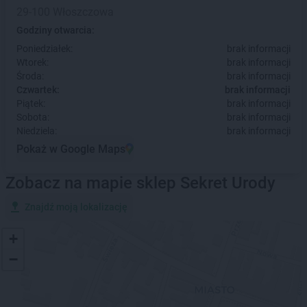
29-100 Włoszczowa
Godziny otwarcia:
Poniedziałek:
brak informacji
Wtorek:
brak informacji
Środa:
brak informacji
Czwartek:
brak informacji
Piątek:
brak informacji
Sobota:
brak informacji
Niedziela:
brak informacji
Pokaż w Google Maps
Zobacz na mapie sklep Sekret Urody
Znajdź moją lokalizację
+
−