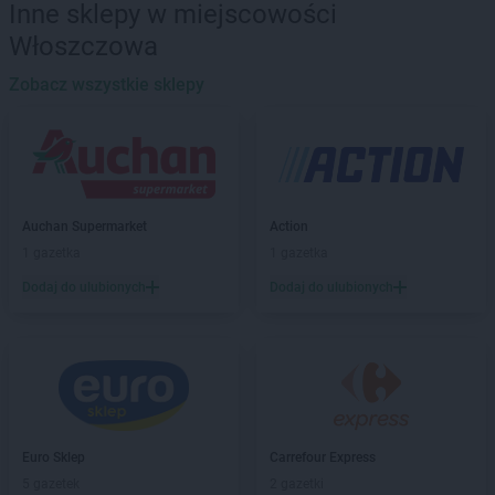
Inne sklepy w miejscowości
Sekret Urody
Dubiecko
Włoszczowa
Sekret Urody
Frysztak
Zobacz wszystkie sklepy
Sekret Urody
Gdów
Sekret Urody
Głogów Małopolski
Sekret Urody
Gorlice
Sekret Urody
Grudziądz
Sekret Urody
Grupa
Auchan Supermarket
Action
Sekret Urody
1 gazetka
Janowiec Wielkopolski
1 gazetka
Sekret Urody
Jarosław
Dodaj do ulubionych
Dodaj do ulubionych
Sekret Urody
Jasło
Sekret Urody
Kamień Krajeński
Sekret Urody
Kielce
Sekret Urody
Kock
Sekret Urody
Kołaczyce
Sekret Urody
Korczyna
Euro Sklep
Carrefour Express
Sekret Urody
Koziegłowy
5 gazetek
2 gazetki