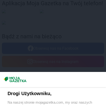
Aplikacja Moja Gazetka na Twój telefon!
Bądź z nami na bieżąco
Obserwuj nas na Facebook
Obserwuj nas na Instagram
Masz sugestie lub pytania?
Napisz do nas:
support@mojagazetka.com
Drogi Użytkowniku,
Współpraca z nami
Na naszej stronie mojagazetka.com, my oraz naszych
Zobacz szczegóły