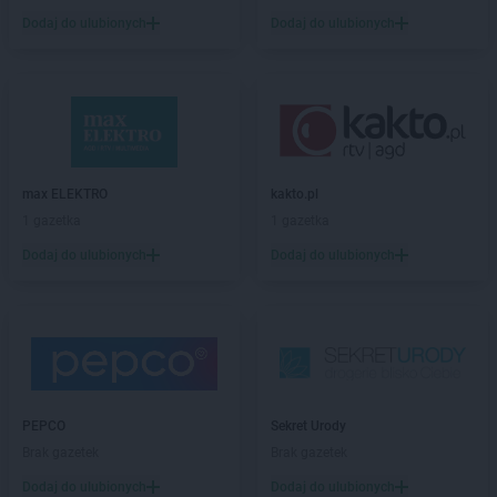
Sekret Urody
Krośniewice
Dodaj do ulubionych
Dodaj do ulubionych
Sekret Urody
Krosno
Sekret Urody
Kunów
Sekret Urody
Łańcut
Sekret Urody
Lesko
Sekret Urody
Leżajsk
max ELEKTRO
kakto.pl
1 gazetka
1 gazetka
Sekret Urody
Miechów
Sekret Urody
Mielec
Dodaj do ulubionych
Dodaj do ulubionych
Sekret Urody
Mosina
Sekret Urody
Mrocza
Sekret Urody
Olsztyn
Sekret Urody
Opatów
Sekret Urody
Ostrowiec Świętokrzyski
PEPCO
Sekret Urody
Sekret Urody
Ożarów
Brak gazetek
Brak gazetek
Sekret Urody
Piła
Dodaj do ulubionych
Dodaj do ulubionych