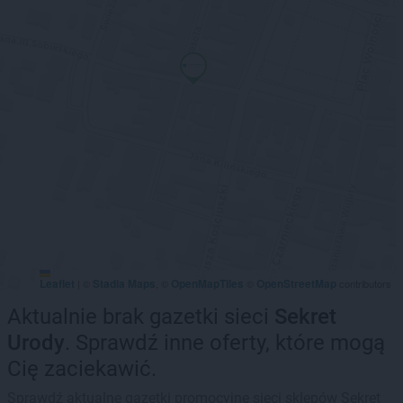
Leaflet
Stadia Maps
OpenMapTiles
OpenStreetMap
|
©
, ©
©
contributors
Aktualnie brak gazetki sieci
Sekret
Urody
. Sprawdź inne oferty, które mogą
Cię zaciekawić.
Sprawdź aktualne gazetki promocyjne sieci sklepów Sekret