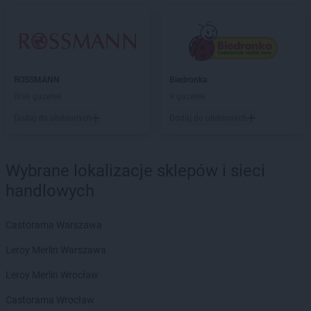
Sekret Urody
Wąbrzeźno
Sekret Urody
Wałcz
Sekret Urody
Więcbork
Sekret Urody
Wiśniowa
Sekret Urody
Włoszakowice
ROSSMANN
Biedronka
Sekret Urody
Włoszczowa
Brak gazetek
9 gazetek
Sekret Urody
Wysoka
Dodaj do ulubionych
Dodaj do ulubionych
Sekret Urody
Zakrzów
Sekret Urody
Złotów
Wybrane lokalizacje sklepów i sieci
Sekret Urody
Żołynia
handlowych
Castorama Warszawa
Leroy Merlin Warszawa
Leroy Merlin Wrocław
Castorama Wrocław