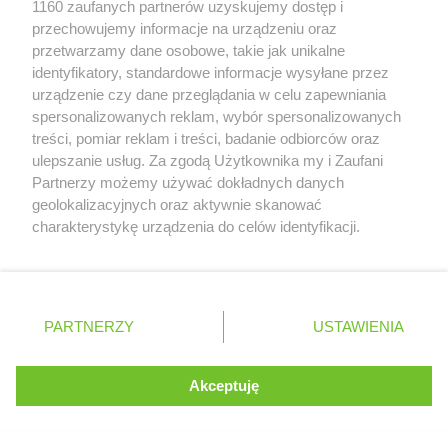
1160 zaufanych partnerów uzyskujemy dostęp i
Retail Radar – analiza rynku
przechowujemy informacje na urządzeniu oraz
przetwarzamy dane osobowe, takie jak unikalne
identyfikatory, standardowe informacje wysyłane przez
Wasze ulubione produkty
urządzenie czy dane przeglądania w celu zapewniania
spersonalizowanych reklam, wybór spersonalizowanych
Regulamin serwisu i polityka prywatności
treści, pomiar reklam i treści, badanie odbiorców oraz
ulepszanie usług. Za zgodą Użytkownika my i Zaufani
Mapa strony
Partnerzy możemy używać dokładnych danych
geolokalizacyjnych oraz aktywnie skanować
Zawsze najnowsze gazetki w naszej
Wszystkie miasta z lokalizacjami sklepów
charakterystykę urządzenia do celów identyfikacji.
Ponieważ cenimy Twoją prywatność, prosimy o zgodę na
aplikacji
korzystanie z tych technologii poprzez kliknięcie
„Akceptuję”. Zgoda jest dobrowolna i zawsze możesz ją
+ 1,5 mln zadowolonych kupujących
zmienić/wycofać klikając przycisk ustawień prywatności
Polska
Czechy
Ukraina
Litwa
Słowacja
Rumunia
PARTNERZY
USTAWIENIA
znajdujący się w lewym dolnym rogu strony
. Niektóre rodzaje przetwarzania danych nie wymagają
Akceptuję
zgody użytkownika, ale masz prawo sprzeciwić się
©
2026
Moja Gazetka Sp. z o.o.
Kontynuuj na stronie
takiemu przetwarzaniu. Preferencje będą miały
zastosowania tylko na tej witrynie.