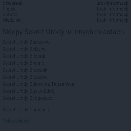
Czwartek:
brak informacji
Piątek:
brak informacji
Sobota:
brak informacji
Niedziela:
brak informacji
Sklepy Sekret Urody w innych miastach
Sekret Urody
Barczewo
Sekret Urody
Bełżyce
Sekret Urody
Biłgoraj
Sekret Urody
Brenno
Sekret Urody
Brzostek
Sekret Urody
Brzozów
Sekret Urody
Bukowina Tatrzańska
Sekret Urody
Busko-Zdrój
Sekret Urody
Bydgoszcz
Sekret Urody
Chmielnik
Pokaż więcej
Sekret Urody
Dęblin
Sekret Urody
Dębno