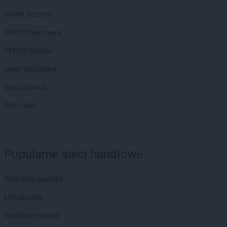
groszek
Biały Dunajec
groszek
Białystok
Action Szczecin
groszek
Biardy
PEPCO Warszawa
groszek
Biejkowska Wola
groszek
Bielcza
PEPCO Kraków
groszek
Bieliniec
Dealz Warszawa
groszek
Bielsko-Biała
groszek
Bieniów
Dealz Gdańsk
groszek
Bierzwienna Długa
OBI Lublin
groszek
Bierzwnica
groszek
Biesiadki
groszek
Biłgoraj
groszek
Binino
Popularne sieci handlowe
groszek
Bircza
groszek
Biskupice
Biedronka gazetka
groszek
Biskupiec
groszek
Biszcza
Lidl gazetka
groszek
Bisztynek
Kaufland gazetka
groszek
Błażkowa