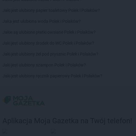
groszek
Boleszkowice
Jaki jest ulubiony papier toaletowy Polek i Polaków?
groszek
Boratyn
groszek
Borki
Jaka jest ulubiona woda Polek i Polaków?
groszek
Borkowo Kościelne
Jakie są ulubione płatki owsiane Polek i Polaków?
groszek
Borówki
groszek
Boruja
Jaki jest ulubiony środek do WC Polek i Polaków?
groszek
Bożacin
Jaki jest ulubiony żel pod prysznic Polek i Polaków?
groszek
Bożepole Wielkie
groszek
Brdów
Jaki jest ulubiony szampon Polek i Polaków?
groszek
Breń Osuchowski
Jaki jest ulubiony ręcznik papierowy Polek i Polaków?
groszek
Brodnica
groszek
Brodnica Dolna
groszek
Brudzew
groszek
Brzeg
groszek
Brzeg Dolny
groszek
Brzesko
Aplikacja Moja Gazetka na Twój telefon!
groszek
Brzeszcze
groszek
Brzezie