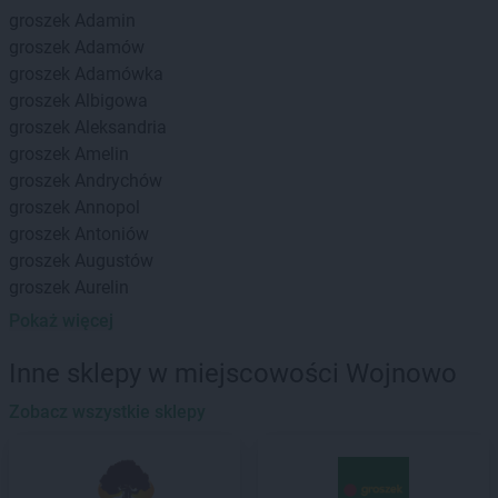
groszek
Adamin
groszek
Adamów
groszek
Adamówka
groszek
Albigowa
groszek
Aleksandria
groszek
Amelin
groszek
Andrychów
groszek
Annopol
groszek
Antoniów
groszek
Augustów
groszek
Aurelin
Pokaż więcej
groszek
Babiak
groszek
Babice
Inne sklepy w miejscowości Wojnowo
groszek
Babimost
groszek
Zobacz wszystkie sklepy
Bądki
groszek
Bakałarzewo
groszek
Bałoszyce
groszek
Bandysie