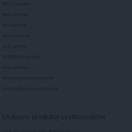
groszek
Błażowa
PEPCO gazetka
groszek
Błażowa Górna
Netto gazetka
groszek
Błędów
groszek
Bledzew
Dino gazetka
groszek
Błogie Szlacheckie
Action gazetka
groszek
Bobrowiec
groszek
Bobrowniki Małe
ALDI gazetka
groszek
Boby-Kolonia
ROSSMANN gazetka
groszek
Bochnia
groszek
Bodzanów
Dealz gazetka
groszek
Bogate
Delikatesy Centrum gazetka
groszek
Bogatki
groszek
Bogoria
Gazetka Świąteczne Promocje
groszek
Bogucin
groszek
Bogumiłowice
groszek
Bojanów
Ulubione produkty użytkowników
groszek
Bojszowy Nowe
groszek
Bolechowice
groszek
Bolesławiec
Jakie jest ulubione mleko Polek i Polaków?