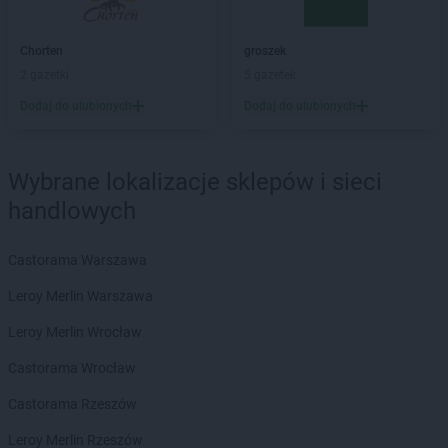
groszek
Baniocha
groszek
Bańska Niżna
Chorten
groszek
groszek
Baranowo
2 gazetki
5 gazetek
groszek
Barciany
Dodaj do ulubionych
Dodaj do ulubionych
groszek
Barczewo
groszek
Barnim
groszek
Bartoszyce
Wybrane lokalizacje sklepów i sieci
groszek
Bażanówka
handlowych
groszek
Będzin
groszek
Bełk
groszek
Bełżec
Castorama Warszawa
groszek
Bemowizna
Leroy Merlin Warszawa
groszek
Berezka
groszek
Biała
Leroy Merlin Wrocław
groszek
Biała Podlaska
Castorama Wrocław
groszek
Białoboki
groszek
Białobrzeg
Castorama Rzeszów
groszek
Białochowo
Leroy Merlin Rzeszów