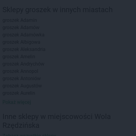
Sklepy groszek w innych miastach
groszek
Adamin
groszek
Adamów
groszek
Adamówka
groszek
Albigowa
groszek
Aleksandria
groszek
Amelin
groszek
Andrychów
groszek
Annopol
groszek
Antoniów
groszek
Augustów
groszek
Aurelin
Pokaż więcej
groszek
Babiak
groszek
Babice
Inne sklepy w miejscowości Wola
groszek
Babimost
Rzędzińska
groszek
Bądki
groszek
Bakałarzewo
Zobacz wszystkie sklepy