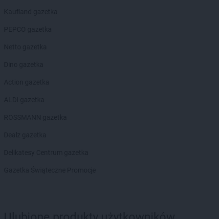
groszek
Bolechowice
Kaufland gazetka
groszek
Bolesławiec
PEPCO gazetka
groszek
Boleszkowice
groszek
Boratyn
Netto gazetka
groszek
Borki
Dino gazetka
groszek
Borkowo Kościelne
groszek
Borówki
Action gazetka
groszek
Boruja
ALDI gazetka
groszek
Bożacin
groszek
Bożepole Wielkie
ROSSMANN gazetka
groszek
Brdów
Dealz gazetka
groszek
Breń Osuchowski
groszek
Brodnica
Delikatesy Centrum gazetka
groszek
Brodnica Dolna
Gazetka Świąteczne Promocje
groszek
Brudzew
groszek
Brzeg
groszek
Brzeg Dolny
groszek
Brzesko
Ulubione produkty użytkowników