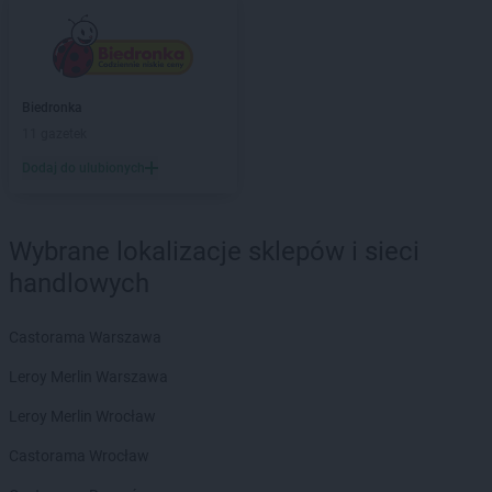
groszek
Białobrzeg
groszek
Białochowo
groszek
Biały Dunajec
groszek
Białystok
groszek
Biardy
Biedronka
groszek
Biejkowska Wola
11 gazetek
groszek
Bielcza
Dodaj do ulubionych
groszek
Bieliniec
groszek
Bielsko-Biała
groszek
Bieniów
Wybrane lokalizacje sklepów i sieci
groszek
Bierzwienna Długa
handlowych
groszek
Bierzwnica
groszek
Biesiadki
Castorama Warszawa
groszek
Biłgoraj
groszek
Binino
Leroy Merlin Warszawa
groszek
Bircza
Leroy Merlin Wrocław
groszek
Biskupice
groszek
Biskupiec
Castorama Wrocław
groszek
Biszcza