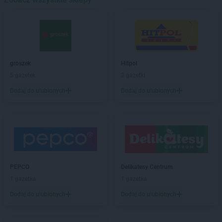
groszek
Bałoszyce
groszek
Bandysie
groszek
Baniocha
groszek
Bańska Niżna
groszek
Baranowo
groszek
Hitpol
groszek
Barciany
5 gazetek
3 gazetki
groszek
Barczewo
Dodaj do ulubionych
Dodaj do ulubionych
groszek
Barnim
groszek
Bartoszyce
groszek
Bażanówka
groszek
Będzin
groszek
Bełk
groszek
Bełżec
groszek
Bemowizna
PEPCO
Delikatesy Centrum
groszek
Berezka
1 gazetka
1 gazetka
groszek
Biała
Dodaj do ulubionych
Dodaj do ulubionych
groszek
Biała Podlaska
groszek
Białoboki