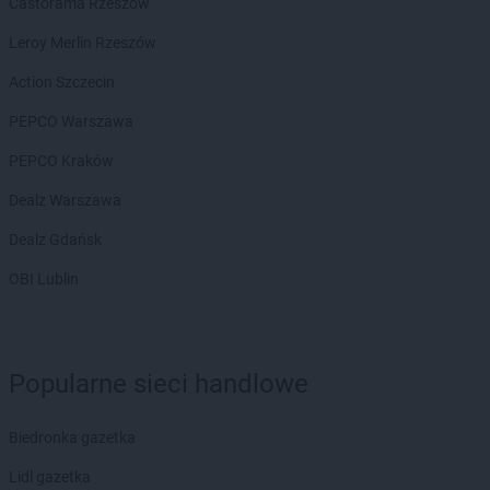
Castorama Rzeszów
groszek
Bisztynek
groszek
Błażkowa
Leroy Merlin Rzeszów
groszek
Błażowa
Action Szczecin
groszek
Błażowa Górna
groszek
Błędów
PEPCO Warszawa
groszek
Bledzew
PEPCO Kraków
groszek
Błogie Szlacheckie
groszek
Bobrowiec
Dealz Warszawa
groszek
Bobrowniki Małe
Dealz Gdańsk
groszek
Boby-Kolonia
groszek
Bochnia
OBI Lublin
groszek
Bodzanów
groszek
Bogate
groszek
Bogatki
groszek
Popularne sieci handlowe
Bogoria
groszek
Bogucin
groszek
Bogumiłowice
Biedronka gazetka
groszek
Bojanów
Lidl gazetka
groszek
Bojszowy Nowe