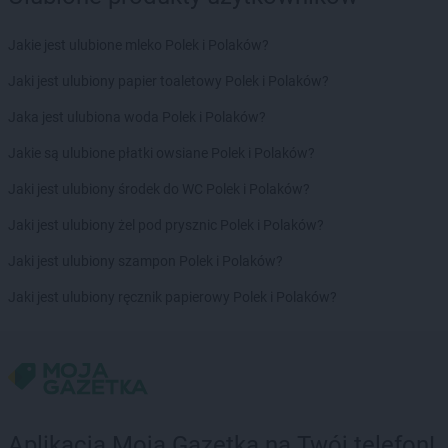
groszek
Brzeszcze
groszek
Brzezie
Jakie jest ulubione mleko Polek i Polaków?
groszek
Brzezinka
groszek
Brzeziny
Jaki jest ulubiony papier toaletowy Polek i Polaków?
groszek
Brzeźnik
Jaka jest ulubiona woda Polek i Polaków?
groszek
Brzeźno
groszek
Brzoza
Jakie są ulubione płatki owsiane Polek i Polaków?
groszek
Brzozie
Jaki jest ulubiony środek do WC Polek i Polaków?
groszek
Brzozowa Gać
groszek
Budzisko
Jaki jest ulubiony żel pod prysznic Polek i Polaków?
groszek
Budzyń
Jaki jest ulubiony szampon Polek i Polaków?
groszek
Bukowina Tatrzańska
groszek
Bukowno
Jaki jest ulubiony ręcznik papierowy Polek i Polaków?
groszek
Bychawa
groszek
Bychawka Trzecia-Kolonia
groszek
Byczyna
groszek
Bydgoszcz
groszek
Bysina
groszek
Bysław
Aplikacja Moja Gazetka na Twój telefon!