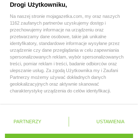
Drogi Użytkowniku,
groszek
Chrzanów
Współpraca z nami
groszek
Chrząstowice
Na naszej stronie mojagazetka.com, my oraz naszych
groszek
Chwałowice
Zobacz szczegóły
1162 zaufanych partnerów uzyskujemy dostęp i
groszek
Chwaszczyno
Retail Radar – analiza rynku
przechowujemy informacje na urządzeniu oraz
groszek
Ciche
przetwarzamy dane osobowe, takie jak unikalne
groszek
Cichostów-Kolonia
identyfikatory, standardowe informacje wysyłane przez
Wasze ulubione produkty
groszek
Ciechanów
urządzenie czy dane przeglądania w celu zapewniania
spersonalizowanych reklam, wybór spersonalizowanych
groszek
Ciechocin
Regulamin serwisu i polityka prywatności
treści, pomiar reklam i treści, badanie odbiorców oraz
groszek
Ciechocinek
ulepszanie usług. Za zgodą Użytkownika my i Zaufani
groszek
Cięcina
Mapa strony
Partnerzy możemy używać dokładnych danych
groszek
Cienin Zaborny
geolokalizacyjnych oraz aktywnie skanować
groszek
Cieszanów
Zawsze najnowsze gazetki w naszej
Wszystkie miasta z lokalizacjami sklepów
charakterystykę urządzenia do celów identyfikacji.
groszek
Cieszyn
Ponieważ cenimy Twoją prywatność, prosimy o zgodę na
aplikacji
groszek
Cisów
korzystanie z tych technologii poprzez kliknięcie
groszek
Czachówek
„Akceptuję”. Zgoda jest dobrowolna i zawsze możesz ją
groszek
Czaniec
+ 1,5 mln zadowolonych kupujących
zmienić/wycofać klikając przycisk ustawień prywatności
Polska
Czechy
Ukraina
Litwa
Słowacja
Rumunia
PARTNERZY
USTAWIENIA
groszek
Czaplice
znajdujący się w lewym dolnym rogu strony
groszek
Czarna Białostocka
. Niektóre rodzaje przetwarzania danych nie wymagają