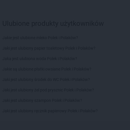
groszek
Bychawa
groszek
Bychawka Trzecia-Kolonia
groszek
Byczyna
Ulubione produkty użytkowników
groszek
Bydgoszcz
groszek
Bysina
groszek
Bysław
Jakie jest ulubione mleko Polek i Polaków?
groszek
Bysławek
Jaki jest ulubiony papier toaletowy Polek i Polaków?
groszek
Byszwałd
groszek
Bytom
Jaka jest ulubiona woda Polek i Polaków?
groszek
Bzianka
Jakie są ulubione płatki owsiane Polek i Polaków?
groszek
Cedry Małe
Jaki jest ulubiony środek do WC Polek i Polaków?
groszek
Cekcyn
Jaki jest ulubiony żel pod prysznic Polek i Polaków?
groszek
Ceków
groszek
Celiny
Jaki jest ulubiony szampon Polek i Polaków?
groszek
Charzewice
Jaki jest ulubiony ręcznik papierowy Polek i Polaków?
groszek
Chełchy
groszek
Chełm
groszek
Chmiel