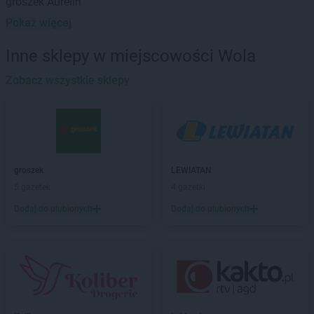
groszek
Aurelin
Pokaż więcej
groszek
Babiak
groszek
Babice
Inne sklepy w miejscowości Wola
groszek
Babimost
groszek
Zobacz wszystkie sklepy
Bądki
groszek
Bakałarzewo
groszek
Bałoszyce
groszek
Bandysie
groszek
Baniocha
groszek
Bańska Niżna
groszek
LEWIATAN
groszek
Baranowo
5 gazetek
4 gazetki
groszek
Barciany
Dodaj do ulubionych
Dodaj do ulubionych
groszek
Barczewo
groszek
Barnim
groszek
Bartoszyce
groszek
Bażanówka
groszek
Będzin
groszek
Bełk