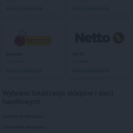
groszek
Biłgoraj
Dodaj do ulubionych
Dodaj do ulubionych
groszek
Binino
groszek
Bircza
groszek
Biskupice
groszek
Biskupiec
groszek
Biszcza
groszek
Bisztynek
groszek
Błażkowa
Biedronka
NETTO
groszek
Błażowa
11 gazetek
6 gazetek
groszek
Błażowa Górna
Dodaj do ulubionych
Dodaj do ulubionych
groszek
Błędów
groszek
Bledzew
groszek
Błogie Szlacheckie
Wybrane lokalizacje sklepów i sieci
groszek
Bobrowiec
handlowych
groszek
Bobrowniki Małe
groszek
Boby-Kolonia
Castorama Warszawa
groszek
Bochnia
groszek
Bodzanów
Leroy Merlin Warszawa
groszek
Bogate