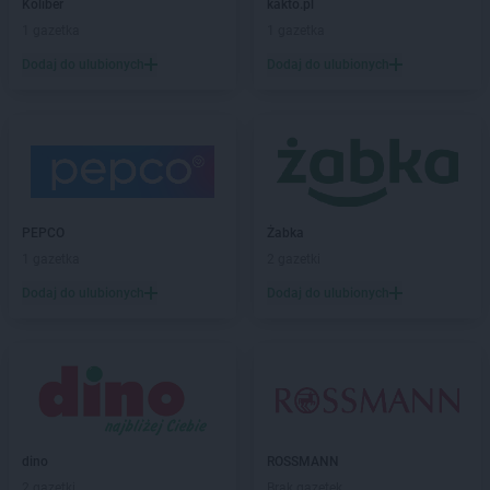
groszek
Bełżec
Koliber
kakto.pl
groszek
Bemowizna
1 gazetka
1 gazetka
groszek
Berezka
Dodaj do ulubionych
Dodaj do ulubionych
groszek
Biała
groszek
Biała Podlaska
groszek
Białoboki
groszek
Białobrzeg
groszek
Białochowo
groszek
Biały Dunajec
PEPCO
Żabka
groszek
Białystok
1 gazetka
2 gazetki
groszek
Biardy
groszek
Biejkowska Wola
Dodaj do ulubionych
Dodaj do ulubionych
groszek
Bielcza
groszek
Bieliniec
groszek
Bielsko-Biała
groszek
Bieniów
groszek
Bierzwienna Długa
groszek
Bierzwnica
dino
ROSSMANN
groszek
Biesiadki
2 gazetki
Brak gazetek