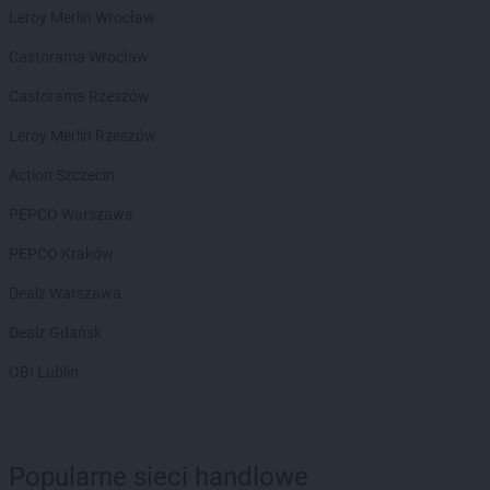
Leroy Merlin Wrocław
groszek
Bogatki
groszek
Bogoria
Castorama Wrocław
groszek
Bogucin
Castorama Rzeszów
groszek
Bogumiłowice
groszek
Bojanów
Leroy Merlin Rzeszów
groszek
Bojszowy Nowe
Action Szczecin
groszek
Bolechowice
groszek
Bolesławiec
PEPCO Warszawa
groszek
Boleszkowice
PEPCO Kraków
groszek
Boratyn
groszek
Borki
Dealz Warszawa
groszek
Borkowo Kościelne
Dealz Gdańsk
groszek
Borówki
groszek
Boruja
OBI Lublin
groszek
Bożacin
groszek
Bożepole Wielkie
groszek
Brdów
groszek
Breń Osuchowski
Popularne sieci handlowe