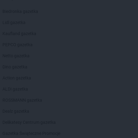
groszek
Brodnica
groszek
Brodnica Dolna
Biedronka gazetka
groszek
Brudzew
groszek
Lidl gazetka
Brzeg
groszek
Brzeg Dolny
Kaufland gazetka
groszek
Brzesko
groszek
PEPCO gazetka
Brzeszcze
groszek
Brzezie
Netto gazetka
groszek
Brzezinka
groszek
Dino gazetka
Brzeziny
groszek
Brzeźnik
Action gazetka
groszek
Brzeźno
groszek
ALDI gazetka
Brzoza
groszek
Brzozie
ROSSMANN gazetka
groszek
Brzozowa Gać
groszek
Dealz gazetka
Budzisko
groszek
Budzyń
Delikatesy Centrum gazetka
groszek
Bukowina Tatrzańska
groszek
Gazetka Świąteczne Promocje
Bukowno