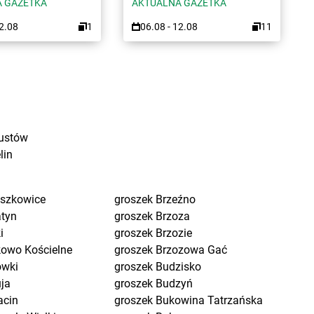
 GAZETKA
AKTUALNA GAZETKA
12.08
1
06.08 - 12.08
11
ustów
lin
eszkowice
groszek
Brzeźno
atyn
groszek
Brzoza
i
groszek
Brzozie
kowo Kościelne
groszek
Brzozowa Gać
ówki
groszek
Budzisko
uja
groszek
Budzyń
acin
groszek
Bukowina Tatrzańska