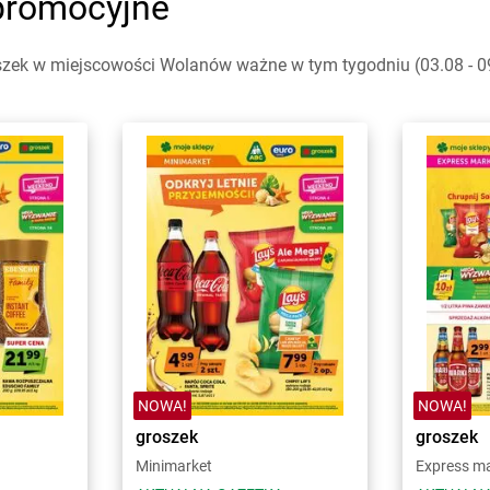
promocyjne
szek w miejscowości Wolanów ważne w tym tygodniu (03.08 - 09.
NOWA!
NOWA!
groszek
groszek
Minimarket
Express m