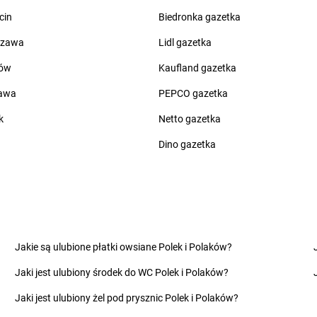
groszek
Chwaszczyno
groszek
Czap
cin
Biedronka gazetka
groszek
Ciche
groszek
Czar
groszek
Cichostów-Kolonia
groszek
Cza
szawa
Lidl gazetka
groszek
Ciechanów
groszek
Cza
ów
Kaufland gazetka
groszek
Ciechocin
groszek
Cza
groszek
Ciechocinek
groszek
Cza
zawa
PEPCO gazetka
groszek
Cięcina
groszek
Cza
k
Netto gazetka
groszek
Cienin Zaborny
groszek
Cze
groszek
Cieszanów
groszek
Cze
Dino gazetka
groszek
Dobry
groszek
Dom
groszek
Dobryń Duży
groszek
Dom
groszek
Dobrynin
groszek
Dor
groszek
Dobrzenice Małe
groszek
Dra
Jakie są ulubione płatki owsiane Polek i Polaków?
groszek
Dobrzykowice
groszek
Dro
Jaki jest ulubiony środek do WC Polek i Polaków?
groszek
Dobrzyniewo
groszek
Dro
groszek
Dolany
groszek
Drz
Jaki jest ulubiony żel pod prysznic Polek i Polaków?
groszek
Dolina
groszek
Drz