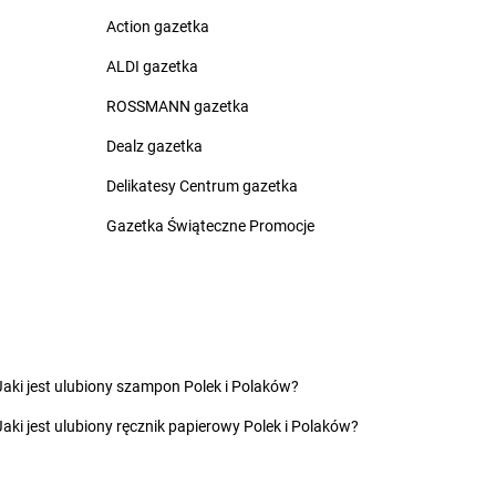
lice
groszek
Czerwin
Action gazetka
na Białostocka
groszek
Czerwonak
rna Woda
groszek
Czerwonka
ALDI gazetka
rnia
groszek
Częstkowo
ROSSMANN gazetka
rnków
groszek
Częstoborowice
rnolas
groszek
Częstochowa
Dealz gazetka
rnówczyn
groszek
Człuchów
Delikatesy Centrum gazetka
chów
groszek
Czudec
chowice-Dziedzice
groszek
Czyżowice
Gazetka Świąteczne Promocje
inikowice
groszek
Dylewo
inów
groszek
Dynów
ęgowice
groszek
Dziadoch
wsko
groszek
Dziecinów
Jaki jest ulubiony szampon Polek i Polaków?
hojów
groszek
Dzięcioły
Jaki jest ulubiony ręcznik papierowy Polek i Polaków?
szew
groszek
Dziemianówka
ewce
groszek
Dziemionna
ycim
groszek
Dzietrzychowo