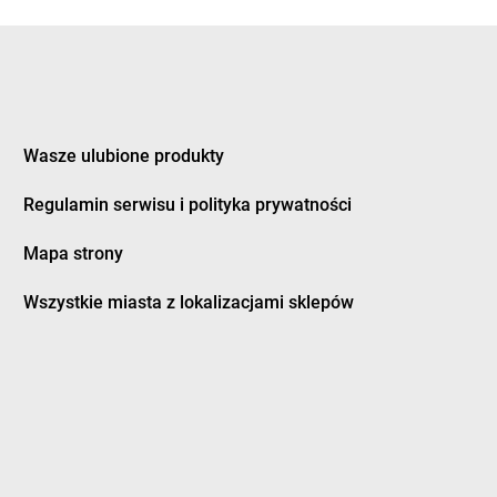
eczno
groszek
Dziewkowice
kozy
ągówka
Wasze ulubione produkty
cowa
groszek
Furmany
dek
Regulamin serwisu i polityka prywatności
dman
Mapa strony
twica
groszek
Grodzisk Wielkopolski
zczanowo
groszek
Grodzisko
Wszystkie miasta z lokalizacjami sklepów
zczyn
groszek
Gromnik
ino
groszek
Gromoty
dowo
groszek
Gronków
bica
groszek
GROSZEK
bina
groszek
Groszki
bno
groszek
Grudziądz
bowiec
groszek
Grupa