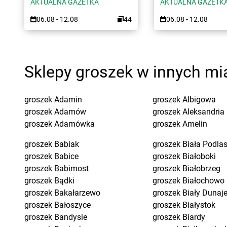
AKTUALNA GAZETKA
AKTUALNA GAZETK
06.08 - 12.08
44
06.08 - 12.08
Sklepy groszek w innych mi
groszek
Adamin
groszek
Albigowa
groszek
Adamów
groszek
Aleksandria
groszek
Adamówka
groszek
Amelin
groszek
Babiak
groszek
Biała Podla
groszek
Babice
groszek
Białoboki
groszek
Babimost
groszek
Białobrzeg
groszek
Bądki
groszek
Białochowo
groszek
Bakałarzewo
groszek
Biały Dunaj
groszek
Bałoszyce
groszek
Białystok
groszek
Bandysie
groszek
Biardy