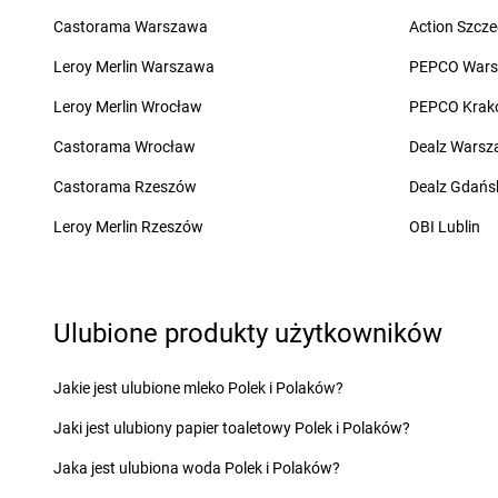
groszek
Charzewice
groszek
Chojnice
Castorama Warszawa
Action Szcze
groszek
Chełchy
groszek
Chojnów
groszek
Chełm
groszek
Chorki
Leroy Merlin Warszawa
PEPCO War
groszek
Chmiel
groszek
Chorzelów
Leroy Merlin Wrocław
PEPCO Krak
groszek
Chmielek
groszek
Chorzeszów
groszek
Chmielinko
groszek
Chorzew
Castorama Wrocław
Dealz Wars
groszek
Chmielnik
groszek
Chorzów
Castorama Rzeszów
Dealz Gdańs
groszek
Chobrzany
groszek
Chroberz
groszek
Chochołów
groszek
Chrusty
Leroy Merlin Rzeszów
OBI Lublin
groszek
Ćwiklice
groszek
Dąbie
groszek
Dębica
Ulubione produkty użytkowników
groszek
Dąbrowa
groszek
Dębie
groszek
Dąbrowa Białostocka
groszek
Dęblin
groszek
Dąbrowa Górnicza
groszek
Dębno
Jakie jest ulubione mleko Polek i Polaków?
groszek
Dąbrowa Rzeczycka
groszek
Dębogóra
Jaki jest ulubiony papier toaletowy Polek i Polaków?
groszek
Dąbrowa Tarnowska
groszek
Debrzno
groszek
Dąbrówka
groszek
Dereczanka
Jaka jest ulubiona woda Polek i Polaków?
groszek
Daleszyce
groszek
Długie