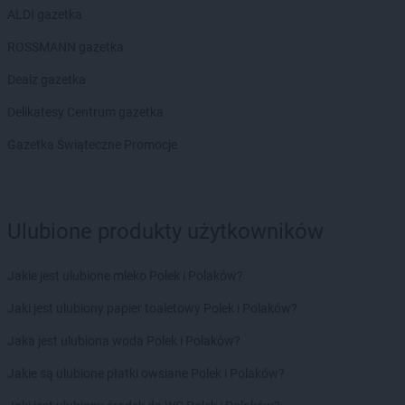
Biedronka
Borek Wielkopolski
ALDI gazetka
Biedronka
Borki
Biedronka
Borkowo
ROSSMANN gazetka
Biedronka
Borne Sulinowo
Dealz gazetka
Biedronka
Borówiec
Biedronka
Branice
Delikatesy Centrum gazetka
Biedronka
Braniewo
Gazetka Świąteczne Promocje
Biedronka
Brańsk
Biedronka
Brenna
Biedronka
Brodnica
Biedronka
Brusy
Ulubione produkty użytkowników
Biedronka
Brwinów
Biedronka
Brzeg
Jakie jest ulubione mleko Polek i Polaków?
Biedronka
Brzeg Dolny
Biedronka
Brześć Kujawski
Jaki jest ulubiony papier toaletowy Polek i Polaków?
Biedronka
Brzesko
Jaka jest ulubiona woda Polek i Polaków?
Biedronka
Brzeszcze
Biedronka
Brzeziny
Jakie są ulubione płatki owsiane Polek i Polaków?
Biedronka
Brzezna