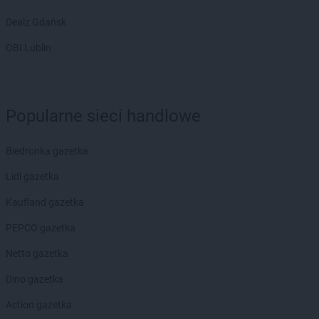
Biedronka
Bobolice
Dealz Gdańsk
Biedronka
Bobowa
Biedronka
Bobrowiec
OBI Lublin
Biedronka
Bobrowniki
Biedronka
Bochnia
Biedronka
Bochotnica
Popularne sieci handlowe
Biedronka
Bochotnica-Kolonia
Biedronka
Bodzentyn
Biedronka
Bogacica
Biedronka gazetka
Biedronka
Bogatynia
Lidl gazetka
Biedronka
Boguchwała
Biedronka
Boguszów-Gorce
Kaufland gazetka
Biedronka
Bojano
PEPCO gazetka
Biedronka
Bolesławice
Biedronka
Bolesławiec
Netto gazetka
Biedronka
Bolków
Dino gazetka
Biedronka
Bolszewo
Biedronka
Bońki
Action gazetka