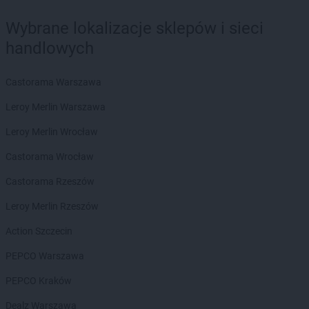
Biedronka
Biecz
Biedronka
Biedronka
Wybrane lokalizacje sklepów i sieci
Biedronka
Biedrusko
handlowych
Biedronka
Bielany Wrocławskie
Biedronka
Bielawa
Castorama Warszawa
Biedronka
Bielsk
Biedronka
Bielsk Podlaski
Leroy Merlin Warszawa
Biedronka
Bielsko-Biała
Leroy Merlin Wrocław
Biedronka
Biertowice
Biedronka
Bieruń
Castorama Wrocław
Biedronka
Bierutów
Castorama Rzeszów
Biedronka
Biłgoraj
Biedronka
Biskupice
Leroy Merlin Rzeszów
Biedronka
Biskupiec
Action Szczecin
Biedronka
Blachownia
Biedronka
Błażowa
PEPCO Warszawa
Biedronka
Błędów
PEPCO Kraków
Biedronka
Bliżyn
Biedronka
Błonie
Dealz Warszawa