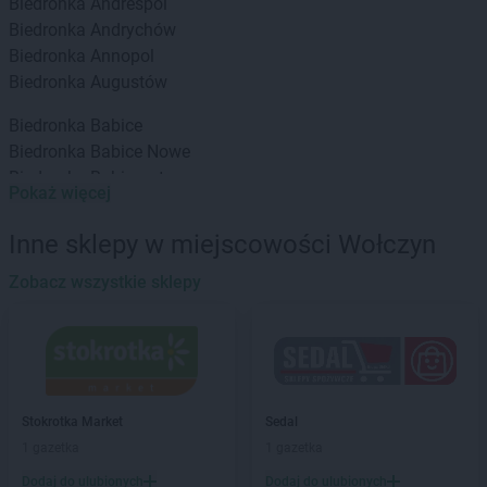
Biedronka
Andrespol
Biedronka
Andrychów
Biedronka
Annopol
Biedronka
Augustów
Biedronka
Babice
Biedronka
Babice Nowe
Biedronka
Babimost
Pokaż więcej
Biedronka
Baborów
Biedronka
Banie
Inne sklepy w miejscowości Wołczyn
Biedronka
Banie Mazurskie
Biedronka
Zobacz wszystkie sklepy
Banino
Biedronka
Baniocha
Biedronka
Baranowo
Biedronka
Barciany
Biedronka
Barcin
Biedronka
Barczewo
Stokrotka Market
Sedal
Biedronka
Bardo
1 gazetka
1 gazetka
Biedronka
Barlinek
Dodaj do ulubionych
Dodaj do ulubionych