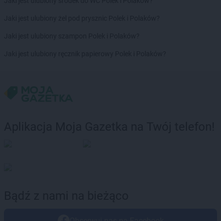
Jaki jest ulubiony środek do WC Polek i Polaków?
Biedronka
Brzeźnio
Biedronka
Brzostek
Jaki jest ulubiony żel pod prysznic Polek i Polaków?
Biedronka
Brzoza
Jaki jest ulubiony szampon Polek i Polaków?
Biedronka
Brzozów
Biedronka
Buczkowice
Jaki jest ulubiony ręcznik papierowy Polek i Polaków?
Biedronka
Budzów
Biedronka
Budzyń
Biedronka
Buk
Biedronka
Bukowno
Biedronka
Bulowice
Biedronka
Busko-Zdrój
Aplikacja Moja Gazetka na Twój telefon!
Biedronka
Bychawa
Biedronka
Byczyna
Biedronka
Bydgoszcz
Biedronka
Bystrzyca Górna
Biedronka
Bystrzyca Kłodzka
Bądź z nami na bieżąco
Biedronka
Bytom
Biedronka
Bytom Odrzański
Biedronka
Bytów
Obserwuj nas na Facebook