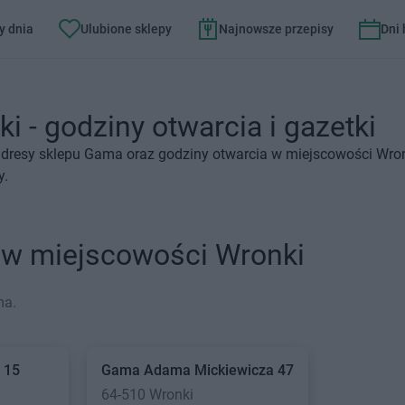
y dnia
Ulubione sklepy
Najnowsze przepisy
Dni
 - godziny otwarcia i gazetki
adresy sklepu Gama oraz godziny otwarcia w miejscowości Wron
y.
 w miejscowości Wronki
ma.
 15
Gama
Adama Mickiewicza 47
64-510 Wronki