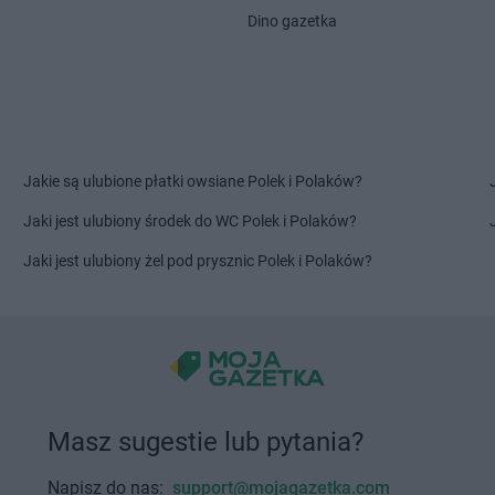
Gama
Nowe Grodziczno
Gama
Nowe 
Dino gazetka
Gama
Olsztyn
Gama
Ostro
Gama
Orneta
Gama
Ostró
Gama
Poddębice
Gama
Przysi
Gama
Poniatowa
Gama
Przyw
Gama
Przędzel
Gama
Pszcz
Jakie są ulubione płatki owsiane Polek i Polaków?
Gama
Przeradz Mały
Gama
Puła
Jaki jest ulubiony środek do WC Polek i Polaków?
lna
Gama
Przybrda
Gama
Pułtu
Jaki jest ulubiony żel pod prysznic Polek i Polaków?
Gama
Rawa Mazowiecka
Gama
Rogot
Gama
Regimin
Gama
Ruda-
ski
Gama
Rejowiec
Gama
Rusi
Gama
Rekowo Górne
Gama
Rypin
Gama
Stare Grabie
Gama
Strza
Gama
Stare Gumino
Gama
Studz
Masz sugestie lub pytania?
Gama
Stare Strącze
Gama
Sulęc
aski
Gama
Starogard Gdański
Gama
Sulej
Napisz do nas:
support@mojagazetka.com