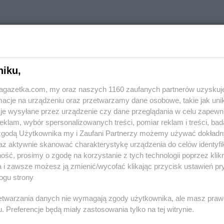
tach
niku,
jagazetka.com, my oraz naszych 1160 zaufanych partnerów uzyskuj
Kujawski
Gama
Aleksandrów Łódzki
Gama
Augu
cje na urządzeniu oraz przetwarzamy dane osobowe, takie jak unika
je wysyłane przez urządzenie czy dane przeglądania w celu zapewn
Gama
Bieliny
Gama
Borzy
klam, wybór spersonalizowanych treści, pomiar reklam i treści, bad
a
Gama
Bielsk Podlaski
Gama
Bożni
 zgodą Użytkownika my i Zaufani Partnerzy możemy używać dokład
Gama
Biskupice
Gama
Brodn
az aktywnie skanować charakterystykę urządzenia do celów identyfi
ńska
Gama
Bobolice
Gama
Brzeg
ść, prosimy o zgodę na korzystanie z tych technologii poprzez klikn
Gama
Bodzanów
Gama
Brześ
a i zawsze możesz ją zmienić/wycofać klikając przycisk ustawień pr
ogu strony
Gama
Chwarszczany
Gama
Czarn
Gama
Ciechanów
Gama
Czarn
rzetwarzania danych nie wymagają zgody użytkownika, ale masz praw
. Preferencje będą miały zastosowania tylko na tej witrynie.
Gama
Ciężkowice
Gama
Czarn