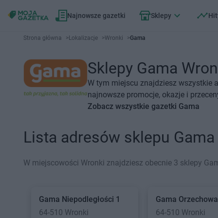
Najnowsze gazetki
Sklepy
Hit
Strona główna
>
Lokalizacje
>
Wronki
>
Gama
Sklepy Gama Wronki
W tym miejscu znajdziesz wszystkie 
najnowsze promocje, okazje i przecen
Zobacz wszystkie gazetki Gama
Lista adresów sklepu Gama
W miejscowości Wronki znajdziesz obecnie 3 sklepy Ga
Gama
Niepodległości 1
Gama
Orzechowa
64-510 Wronki
64-510 Wronki