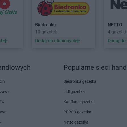
Gama
Końskie
Gama
Kosza
Gama
Kopanie
Gama
Kozie
Gama
Kopki
Gama
Kraśn
Gama
Korycin
Gama
Krasn
Biedronka
NETTO
Gama
Korzeniewo
Gama
Krośn
10 gazetek
4 gazetki
odlaska
Gama
Kościerzyna
Gama
Krusz
ch
Dodaj do ulubionych
Dodaj do
kie
Gama
Kosów Lacki
Gama
Kryni
Gama
Łódź
Gama
Łozis
Gama
Łowicz
handlowych
Popularne sieci han
miński
Gama
Liśnik Duży
Gama
Lubar
Gama
Lisów
Gama
Luba
cin
Biedronka gazetka
dlaski
szawa
Gama
Mogielnica
Lidl gazetka
Gama
Mrąg
Gama
Mokre
Gama
Mrzez
ów
Kaufland gazetka
Gama
Morąg
Gama
Murza
zawa
Gama
Morawica
PEPCO gazetka
Gama
Mysła
k
Netto gazetka
Gama
Nowe
Gama
Nowe 