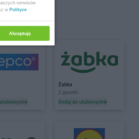
 naszych serwisów
esz w
Polityce
ry-Plac
Gama
Dzierzążnia
gowa
oszyn
Akceptuję
Gama
Grębiszew
owo
Gama
Grodzisk
owo
Gama
Gryfino
wo
Gama
Gwoździec
Żabka
a
2 gazetki
 ulubionych
Dodaj do ulubionych
ia Góra
Gama
Jurgów
we
Gama
Juszczyna
mce
Gama
Krzemlin