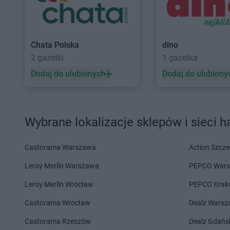
Gama
Kamień
Gama
Klichy
Gama
Kędzierzyn-Koźle
Gama
Klimontów
Gama
Kępice
Gama
Kłuśno
Gama
Kętrzyn
Gama
Koczała
Chata Polska
dino
Gama
Kielce
Gama
Kołobrzeg
2 gazetki
1 gazetka
Gama
Kiwity
Gama
Komarówka P
Dodaj do ulubionych
Dodaj do ulubiony
Gama
Klęczany
Gama
Kończyce Wiel
Gama
Łąck
Gama
Łapy
Gama
Łąkta Górna
Gama
Łaskarzew
Wybrane lokalizacje sklepów i sieci 
Gama
Lechów
Gama
Lidzbark War
Gama
Leśnica
Gama
Lipnica
Castorama Warszawa
Action Szcze
Gama
Leroy Merlin Warszawa
Majdan
Gama
Międzyrzec Po
PEPCO War
Gama
Majdan Królewski
Gama
Mielec
Leroy Merlin Wrocław
PEPCO Krak
Gama
Makarki
Gama
Mień
Gama
Castorama Wrocław
Miastko
Gama
Mijakowo
Dealz Wars
Castorama Rzeszów
Dealz Gdańs
Gama
Nidzica
Gama
Niemce