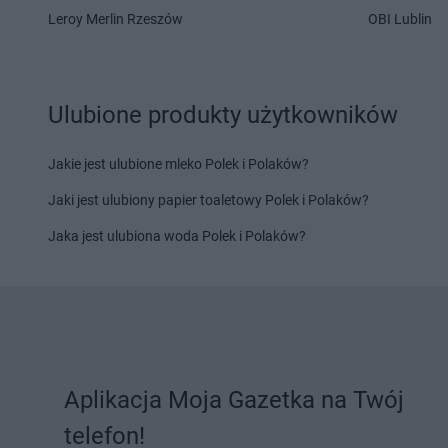
Gama
Niedzbórz
Gama
Nowa Wola
Leroy Merlin Rzeszów
OBI Lublin
Gama
Oborniki Śląskie
Gama
Okonek
Gama
Odrzykoń
Gama
Olkusz
Ulubione produkty użytkowników
Gama
Pasłęk
Gama
Pionki
Gama
Pawłokoma
Gama
Piotrowice
Gama
Piaseczno
Gama
Pławna
Jakie jest ulubione mleko Polek i Polaków?
Gama
Piątki
Gama
Płock
Jaki jest ulubiony papier toaletowy Polek i Polaków?
Gama
Piekary Śląskie
Gama
Płonka Koście
Jaka jest ulubiona woda Polek i Polaków?
Gama
Racewo
Gama
Radomsko
Gama
Raciąż
Gama
Radzanowo
Gama
Radom
Gama
Radzyń Podla
Gama
Radomin
Gama
Rakszawa
Gama
Sadłowo
Gama
Słupsk
Gama
Samborowo
Gama
Smardzewo
Aplikacja Moja Gazetka na Twój
Gama
Sandomierz
Gama
Sokółka
telefon!
Gama
Serniki
Gama
Sokołów Podl