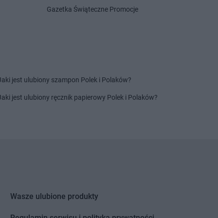
Miasto Lubawskie
Gama
Nowy Targ
Gazetka Świąteczne Promocje
łęka
Gama
Otmice
w Mazowiecka
eki
Gama
Puszcza Rządowa
idz
Gama
Pyrzyce
yna
Jaki jest ulubiony szampon Polek i Polaków?
wy
Jaki jest ulubiony ręcznik papierowy Polek i Polaków?
sk
wórsk
Gama
Rzepin-Kolonia
Huta
nów
łkowo
Gama
Szczukowice
ianki
Gama
Szczytno
Wasze ulubione produkty
in
Gama
Szerzyny
ówek
Gama
Szewce
Regulamin serwisu i polityka prywatności