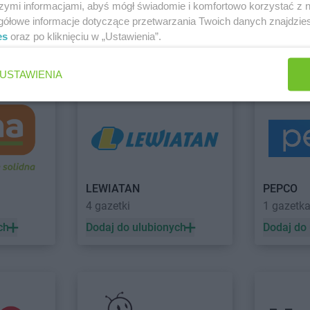
szymi informacjami, abyś mógł świadomie i komfortowo korzystać z
gółowe informacje dotyczące przetwarzania Twoich danych znajdzi
Gama
Dobrojewo
Gama
Downa
es
oraz po kliknięciu w „Ustawienia”.
Gama
Dobrska-Kolonia
Gama
Dylą
 Wronki
Zobacz wszystkie sklepy
Gama
Dobrynia
Gama
Dział
USTAWIENIA
Gama
Gnojno
Gama
Gózd
Gama
Gołogłowy
Gama
Gozd
Gama
Górzno
Gama
Grab
Gama
Gorzów Wielkopolski
Gama
Graje
LEWIATAN
PEPCO
onia
4 gazetki
1 gazetk
ch
Dodaj do ulubionych
Dodaj do
ka
Gama
Izdebki
Gama
Jastarnia
Gama
Jelen
Gama
Jawiszowice
Gama
Jeżo
Gama
Koneck
Gama
Kosu