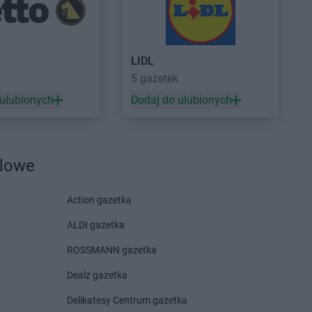
lin
Gama
Krześnica
nice
Gama
Kunice
ik
Gama
Kurzyna Mała
ystaw
Gama
Kutno
LIDL
iewice
Gama
Kuźnica
5 gazetek
e
 ulubionych
Dodaj do ulubionych
ca-Zdrój
ka
dlowe
tów
Gama
Lubiczyn
wa
Gama
Lubowidz
Action gazetka
owo
ALDI gazetka
Gama
Myślibórz
ino
ROSSMANN gazetka
sichle
kowice
Dealz gazetka
Delikatesy Centrum gazetka
Łubki
Gama
Nowy Dwór