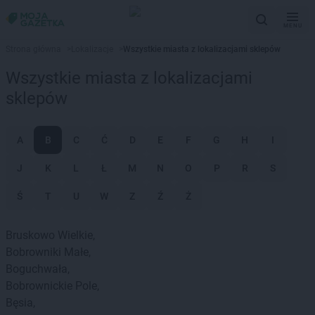
MENU
Strona główna
>
Lokalizacje
>
Wszystkie miasta z lokalizacjami sklepów
Wszystkie miasta z lokalizacjami
sklepów
A
B
C
Ć
D
E
F
G
H
I
J
K
L
Ł
M
N
O
P
R
S
Ś
T
U
W
Z
Ź
Ż
Bruskowo Wielkie
Bobrowniki Małe
Boguchwała
Bobrownickie Pole
Bęsia