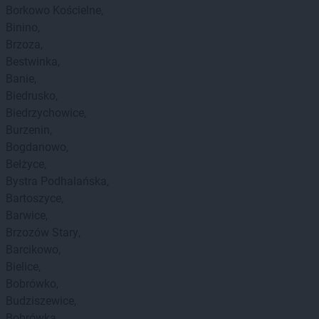
Borkowo Kościelne
Binino
Brzoza
Bestwinka
Banie
Biedrusko
Biedrzychowice
Burzenin
Bogdanowo
Bełżyce
Bystra Podhalańska
Bartoszyce
Barwice
Brzozów Stary
Barcikowo
Bielice
Bobrówko
Budziszewice
Bobrówka