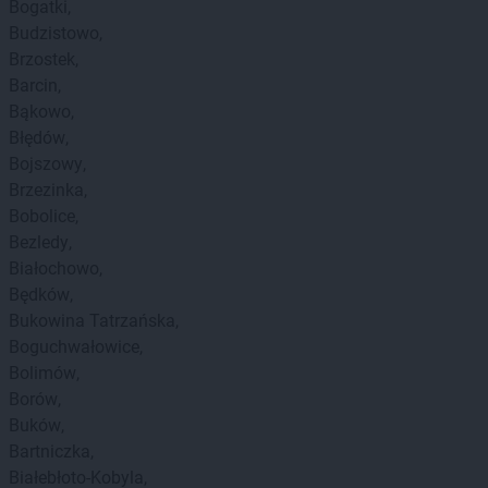
Bogatki
Budzistowo
Brzostek
Barcin
Bąkowo
Błędów
Bojszowy
Brzezinka
Bobolice
Bezledy
Białochowo
Będków
Bukowina Tatrzańska
Boguchwałowice
Bolimów
Borów
Buków
Bartniczka
Białebłoto-Kobyla