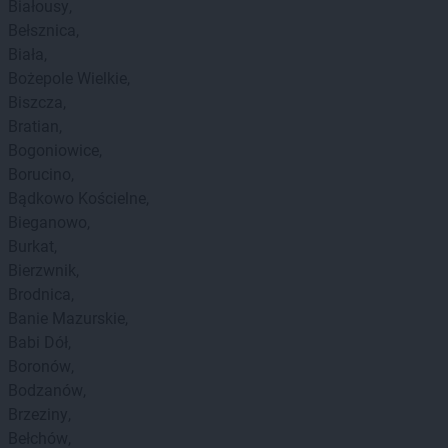
Białousy
Bełsznica
Biała
Bożepole Wielkie
Biszcza
Bratian
Bogoniowice
Borucino
Bądkowo Kościelne
Bieganowo
Burkat
Bierzwnik
Brodnica
Banie Mazurskie
Babi Dół
Boronów
Bodzanów
Brzeziny
Bełchów