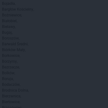
Bojadła
Bargłów Kościelny
Bożniewice
Białobiel
Bielawy
Bugaj
Boroszów
Barwałd Średni
Biórków Mały
Borkowice
Borzymy
Bezrzecze
Bolków
Boruja
Bodaczów
Brodnica Dolna
Bierzwnica
Biertowice
Brzozówiec