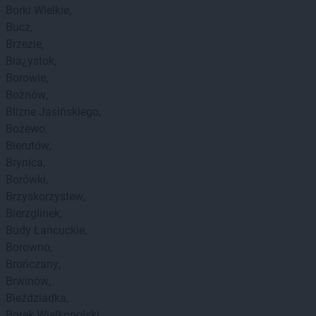
Borki Wielkie
Bucz
Brzezie
Bia¿ystok
Borowie
Bożnów
Blizne Jasińskiego
Bożewo
Bierutów
Brynica
Borówki
Brzyskorzystew
Bierzglinek
Budy Łańcuckie
Borowno
Brończany
Brwinów
Bieździadka
Borek Wielkopolski