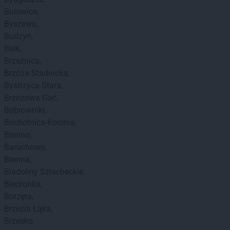
Bulowice
Byszewo
Budzyń
Bełk
Brzeźnica
Brzóza Stadnicka
Bystrzyca Stara
Brzozowa Gać
Bobrowniki
Bochotnica-Kolonia
Brenno
Baruchowo
Brenna
Biadoliny Szlacheckie
Biedronka
Borzęta
Brzezia Łąka
Brzesko