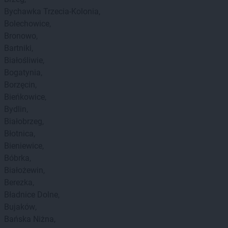
Bychawka Trzecia-Kolonia
Bolechowice
Bronowo
Bartniki
Białośliwie
Bogatynia
Borzęcin
Bieńkowice
Bydlin
Białobrzeg
Błotnica
Bieniewice
Bóbrka
Białożewin
Berezka
Bładnice Dolne
Bujaków
Bańska Niżna