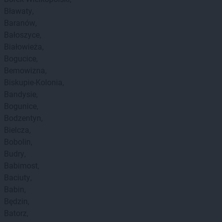
Bławaty
Baranów
Bałoszyce
Białowieża
Bogucice
Bemowizna
Biskupie-Kolonia
Bandysie
Bogunice
Bodzentyn
Bielcza
Bobolin
Budry
Babimost
Baciuty
Babin
Będzin
Batorz