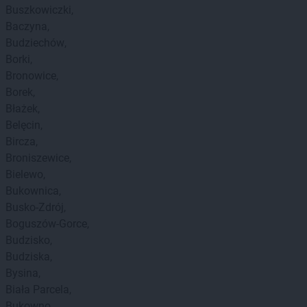
Buszkowiczki
Baczyna
Budziechów
Borki
Bronowice
Borek
Błażek
Belęcin
Bircza
Broniszewice
Bielewo
Bukownica
Busko-Zdrój
Boguszów-Gorce
Budzisko
Budziska
Bysina
Biała Parcela
Bukowno