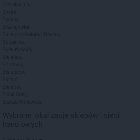
Brzoskwinia
Bystra
Bysław
Braciejówka
Biskupiec-Kolonia Trzecia
Borzęcice
Biały Kościół
Bieliniec
Bobrowa
Biskupów
Bieżuń
Bieniów
Belsk Duży
Brzóza Królewska
Wybrane lokalizacje sklepów i sieci
handlowych
Castorama Warszawa