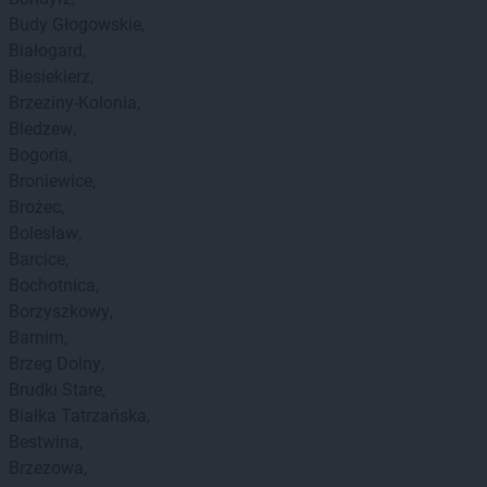
Budy Głogowskie
Białogard
Biesiekierz
Brzeziny-Kolonia
Bledzew
Bogoria
Broniewice
Brożec
Bolesław
Barcice
Bochotnica
Borzyszkowy
Barnim
Brzeg Dolny
Brudki Stare
Białka Tatrzańska
Bestwina
Brzezowa