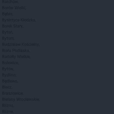
Barchów
Borów Wielki
Bębło
Bystrzyca Kłodzka
Borek Stary
Bytoń
Bytom
Budzisław Kościelny
Biała Podlaska
Bartołty Wielkie
Bolewice
Bytów
Bydlino
Będlewo
Biecz
Braszowice
Bielany Wrocławskie
Blizno
Blizne