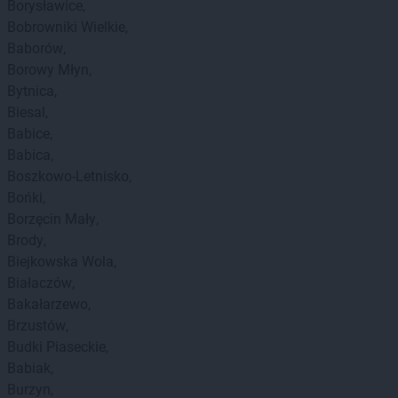
Borysławice
Bobrowniki Wielkie
Baborów
Borowy Młyn
Bytnica
Biesal
Babice
Babica
Boszkowo-Letnisko
Bońki
Borzęcin Mały
Brody
Biejkowska Wola
Białaczów
Bakałarzewo
Brzustów
Budki Piaseckie
Babiak
Burzyn