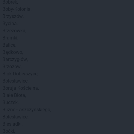
Bobrek
Boby-Kolonia
Brzyszów
Bycina
Brzezówka
Bramki
Balice
Bądkowo
Barczygłów
Brzozów
Blok Dobryszyce
Bolesławiec
Boruja Kościelna
Białe Błota
Buczek
Blizne Łaszczyńskiego
Bolesławice
Biesiadki
Boćki