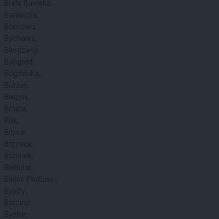
Biała Rawska
Baniocha
Bobrowo
Bychawa
Bierdzany
Baligród
Bogdanka
Burzec
Bieżyń
Brójce
Buk
Bibice
Brzyska
Barlinek
Bielicha
Bielsk Podlaski
Bystry
Barcino
Bystre