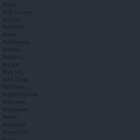
Brzegi
Biały Dunajec
Bożacin
Bagienica
Biardy
Buczkowice
Branice
Bogacica
Brzozie
Biały Bór
Biała Druga
Błażejewo
Brześć Kujawski
Bobrowiec
Borzygniew
Bełżec
Bobrowice
Borzęciczki
Brzeg