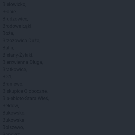
Bielowicko
Błonie
Brudzowice
Brodowe Łąki
Boże
Brzozowica Duża
Balin
Bielany-Żyłaki
Bierzwienna Długa
Bratkowice
BG1
Braniewo
Biskupice Ołoboczne
Białebłoto-Stara Wieś
Bełdów
Bukowsko
Bukowska
Bolszewo
Bondyrz