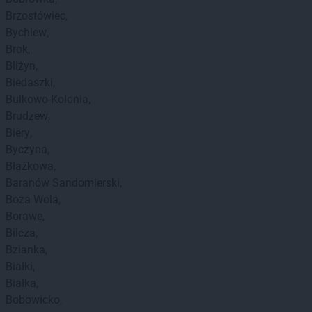
Brzostówiec
Bychlew
Brok
Bliżyn
Biedaszki
Bulkowo-Kolonia
Brudzew
Biery
Byczyna
Błażkowa
Baranów Sandomierski
Boża Wola
Borawe
Bilcza
Bzianka
Białki
Białka
Bobowicko