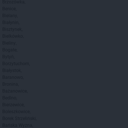
Brzozówka
Benice
Bielany
Białynin
Bisztynek
Bielkówko
Bieliny
Bogate
Bytyń
Borzytuchom
Białystok
Baranowo
Bronina
Bażanowice
Bedlno
Bierzewice
Boleszkowice
Borek Strzeliński
Bańska Wyżna