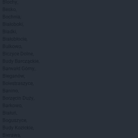
Blochy
Besko
Bochnia
Białoboki
Biadki
Białobłocie
Bulkowo
Biczyce Dolne
Budy Barcząckie
Barwałd Górny
Bieganów
Bolestraszyce
Banino
Borzęcin Duży
Barkowo
Białuń
Boguszyce
Budy Kozickie
Bierawa