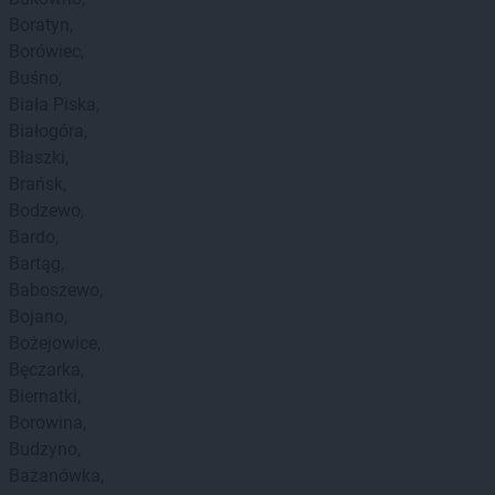
Boratyn
Borówiec
Buśno
Biała Piska
Białogóra
Błaszki
Brańsk
Bodzewo
Bardo
Bartąg
Baboszewo
Bojano
Bożejowice
Bęczarka
Biernatki
Borowina
Budzyno
Bażanówka