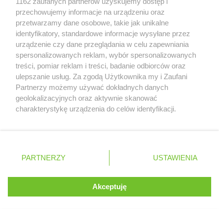
1162 zaufanych partnerów uzyskujemy dostęp i
Masz sugestie lub pytania?
przechowujemy informacje na urządzeniu oraz
przetwarzamy dane osobowe, takie jak unikalne
Napisz do nas:
support@mojagazetka.com
identyfikatory, standardowe informacje wysyłane przez
Współpraca z nami
urządzenie czy dane przeglądania w celu zapewniania
spersonalizowanych reklam, wybór spersonalizowanych
Zobacz szczegóły
treści, pomiar reklam i treści, badanie odbiorców oraz
Retail Radar – analiza rynku
ulepszanie usług. Za zgodą Użytkownika my i Zaufani
Partnerzy możemy używać dokładnych danych
geolokalizacyjnych oraz aktywnie skanować
Wasze ulubione produkty
Zawsze najnowsze gazetki w naszej
charakterystykę urządzenia do celów identyfikacji.
Ponieważ cenimy Twoją prywatność, prosimy o zgodę na
aplikacji
Regulamin serwisu i polityka prywatności
korzystanie z tych technologii poprzez kliknięcie
„Akceptuję”. Zgoda jest dobrowolna i zawsze możesz ją
Mapa strony
+ 1,5 mln zadowolonych kupujących
zmienić/wycofać klikając przycisk ustawień prywatności
PARTNERZY
USTAWIENIA
znajdujący się w lewym dolnym rogu strony
Wszystkie miasta z lokalizacjami sklepów
. Niektóre rodzaje przetwarzania danych nie wymagają
Akceptuję
zgody użytkownika, ale masz prawo sprzeciwić się
Kontynuuj na stronie
takiemu przetwarzaniu. Preferencje będą miały
zastosowania tylko na tej witrynie.
Polska
Czechy
Ukraina
Litwa
Słowacja
Rumunia