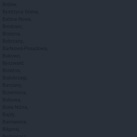
Brdów
Bystrzyca Górna
Babice Nowe
Brodowo
Brzezna
Bobrzany
Bartkowa-Posadowa
Bukowo
Byszwałd
Brzeżno
Białobrzegi
Barciany
Brzemiona
Bobowa
Biała Niżna
Bajdy
Barniewice
Biłgoraj
Bydgoszcz