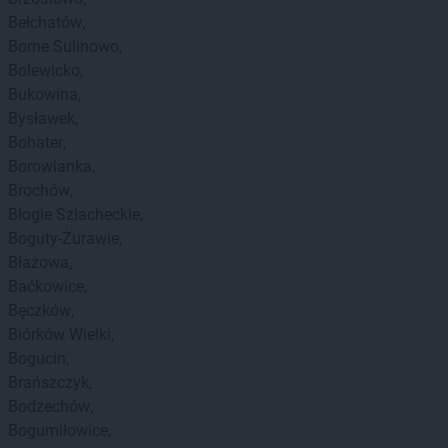
Bełchatów
Borne Sulinowo
Bolewicko
Bukowina
Bysławek
Bohater
Borowianka
Brochów
Błogie Szlacheckie
Boguty-Żurawie
Błażowa
Baćkowice
Bęczków
Biórków Wielki
Bogucin
Brańszczyk
Bodzechów
Bogumiłowice