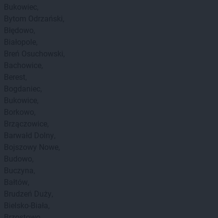
Bukowiec
Bytom Odrzański
Błędowo
Białopole
Breń Osuchowski
Bachowice
Berest
Bogdaniec
Bukowice
Borkowo
Brzączowice
Barwałd Dolny
Bojszowy Nowe
Budowo
Buczyna
Bałtów
Brudzeń Duży
Bielsko-Biała
Brzostowo