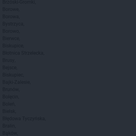
Brzóski-Gromki
Borowe
Borowa
Bystrzyca
Borowo
Bierwce
Biskupice
Błotnica Strzelecka
Brusy
Bejsce
Biskupiec
Bajki-Zalesie
Brunów
Bolęcin
Boleń
Bielsk
Błędowa Tyczyńska
Bralin
Bąków