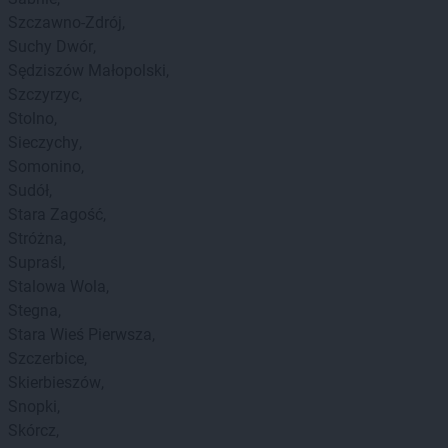
Szczawno-Zdrój
Suchy Dwór
Sędziszów Małopolski
Szczyrzyc
Stolno
Sieczychy
Somonino
Sudół
Stara Zagość
Stróżna
Supraśl
Stalowa Wola
Stegna
Stara Wieś Pierwsza
Szczerbice
Skierbieszów
Snopki
Skórcz