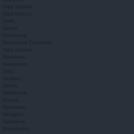
Stary Szelków
Stara Kornica
Sadki
Sienna
Sochaczew
Skrzeszewo Żukowskie
Stary Zamość
Skarszewy
Sławoborze
Sitno
Strzepcz
Sienno
Siedliszczki
Starcza
Sterkowiec
Strzegom
Siesławice
Staszkówka