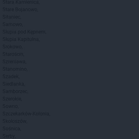
Stara Kamienica
Stare Bojanowo
Sitaniec
Sarnowo
Słupia pod Kępnem
Słupia Kapitulna
Srokowo
Starościn
Szreniawa
Stanomino
Szadek
Siedlanka
Samborzec
Szerokie
Sowno
Szczekarków-Kolonia
Skołoszów
Sośnica
Serby