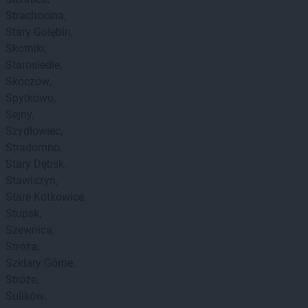
Strachocina
Stary Gołębin
Skotniki
Starosiedle
Skoczów
Spytkowo
Sejny
Szydłowiec
Stradomno
Stary Dębsk
Stawiszyn
Stare Kotkowice
Stupsk
Szewnica
Stróża
Szklary Górne
Stróże
Sulików