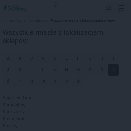
MENU
Strona główna
>
Lokalizacje
>
Wszystkie miasta z lokalizacjami sklepów
Wszystkie miasta z lokalizacjami
sklepów
A
B
C
Ć
D
E
F
G
H
I
J
K
L
Ł
M
N
O
P
R
S
Ś
T
U
W
Z
Ź
Ż
Strękowa Góra
Stanowice
Staroźreby
Suchowola
Susiec