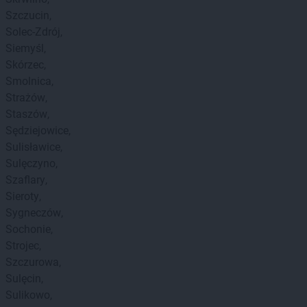
Szczucin
Solec-Zdrój
Siemyśl
Skórzec
Smolnica
Strażów
Staszów
Sędziejowice
Sulisławice
Sulęczyno
Szaflary
Sieroty
Sygneczów
Sochonie
Strojec
Szczurowa
Sulęcin
Sulikowo