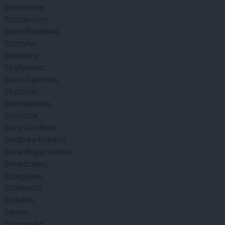
Siemianice
Szczekociny
Stare Bożejewo
Starzyno
Sobawiny
Skalbmierz
Stara Dąbrowa
Stryszów
Siemiątkowo
Suchorze
Stary Grodków
Siedliska-Kolonia
Stare Bogaczowice
Smardzewo
Szpęgawa
Strzeleczki
Strzebiń
Serwis
Szymanów