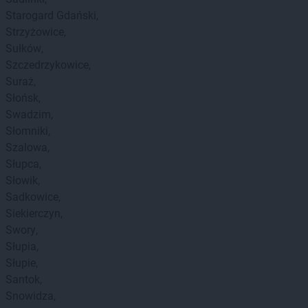
Starogard Gdański
Strzyżowice
Sułków
Szczedrzykowice
Suraż
Słońsk
Swadzim
Słomniki
Szalowa
Słupca
Słowik
Sadkowice
Siekierczyn
Swory
Słupia
Słupie
Santok
Snowidza