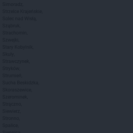
Simoradz
Strzelce Krajeńskie
Solec nad Wisłą
Sząbruk
Strachomin
Szwejki
Stary Kobylnik
Skuły
Strawczynek
Stryków
Strumień
Sucha Beskidzka
Skoraszewice
Szerominek
Strączno
Siewierz
Stronno
Spalice
Siennica