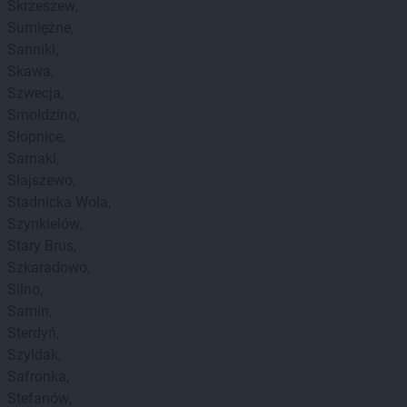
Skrzeszew
Sumiężne
Sanniki
Skawa
Szwecja
Smołdzino
Słopnice
Sarnaki
Słajszewo
Stadnicka Wola
Szynkielów
Stary Brus
Szkaradowo
Silno
Samin
Sterdyń
Szyldak
Safronka
Stefanów