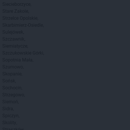
Siecieborzyce
Stare Zakole
Strzelce Opolskie
Skarbimierz-Osiedle
Sulejówek
Szczawnik
Siemiatycze
Szczukowskie Górki
Sopotnia Mała
Szumowo
Skopanie
Sońsk
Sochocin
Strzegowo
Siemoń
Sidra
Spiczyn
Skolity
Straszków