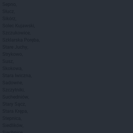
Sepno
Słucz
Sikórz
Solec Kujawski
Szczukowice
Szklarska Poręba
Stare Juchy
Strykowo
Susz
Skokowa
Stara Iwiczna
Sadowne
Szczytniki
Suchedniów
Stary Sącz
Stara Krępa
Stepnica
Siedlików
Siechnice