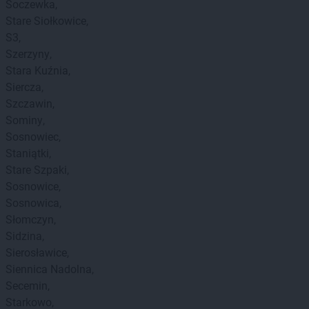
Soczewka
Stare Siołkowice
S3
Szerzyny
Stara Kuźnia
Siercza
Szczawin
Sominy
Sosnowiec
Staniątki
Stare Szpaki
Sosnowice
Sosnowica
Słomczyn
Sidzina
Sierosławice
Siennica Nadolna
Secemin
Starkowo