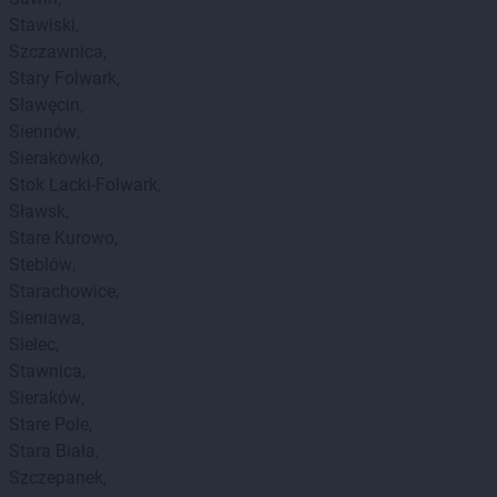
Stawiski
Szczawnica
Stary Folwark
Sławęcin
Siennów
Sierakówko
Stok Lacki-Folwark
Sławsk
Stare Kurowo
Steblów
Starachowice
Sieniawa
Sielec
Stawnica
Sieraków
Stare Pole
Stara Biała
Szczepanek