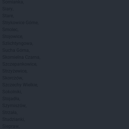
Somianka
Siary
Stare
Strykowice Górne
Smolec
Stojowice
Szlichtyngowa
Sucha Górna
Skomielna Czarna
Szczepankowice
Strzyżewice
Skorczów
Szczechy Wielkie
Sokolniki
Stojadła
Szymiszów
Strzała
Studzianki
Siepraw