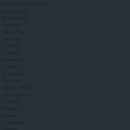
Szczytniki Duchowne
Skoroszyce
Stare Miasto
Siedlisko
Sędziszów
Siedliska
Szczyty
Skopów
Skroniów
Smolno
Szczaniec
Szczyrk
Serniki-Kolonia
Stara Błotnica
Sulerzyż
Skarżyn
Szubin
Szymbark
Sabnie