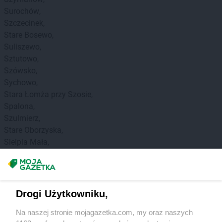
Surochów
Szczecinek
Stare Bosewo
Suliszewo
Sztutowo
Szówsko
Sychowo
Stara Łomża przy Szosie
Spalona
Szulmierz
Stare Oborzyska
Sielpia Mała
Sycewice
Stary Dzików
Skołyszyn
Skórka
Drogi Użytkowniku,
Sikory Juskie
Na naszej stronie mojagazetka.com, my oraz naszych
Szczuczyn