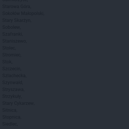
Starowa Góra
Sokołów Małopolski
Stary Skarżyn
Sobolew
Szafranki
Staniszewo
Stolec
Stromiec
Stok
Szczecin
Szlachecka
Szynwałd
Stryszawa
Strzykuły
Stary Cykarzew
Sitnica
Stopnica
Siedlec