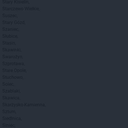
Stary Kisielin
Starczewo Wielkie
Suszec
Stary Gózd
Szaniec
Słubice
Stasin
Skawinki
Swarożyn
Szprotawa
Stare Opole
Stuchowo
Solec
Szablaki
Skawica
Skarżysko-Kamienna
Sztum
Siedlnica
Siniec