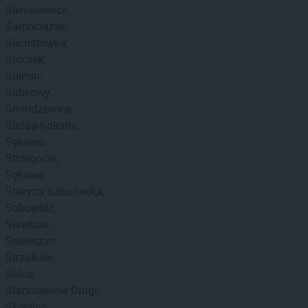
Sieroniowice
Samociążek
Suchatówka
Stoczek
Sulmin
Subkowy
Smardzewice
Stróża-Kolonia
Sękowo
Strzegocin
Sękowa
Stezyca Szlachecka
Sobowidz
Sławków
Sobieszyn
Strzałków
Solna
Stanisławów Drugi
Skrwilno