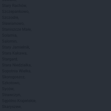
Stary Rachów
Szczepankowo
Szczodre
Sławianowo
Staniszcze Małe
Solarnia
Salomin
Stary Jamielnik
Stara Kakawa
Stargard
Stara Niedziałka
Sopotnia Wielka
Skorogoszcz
Szkotowo
Syców
Strawczyn
Sępólno Krajeńskie
Skaryszew