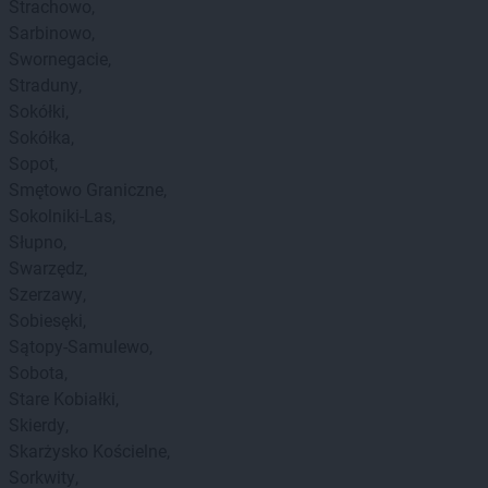
Strachowo
Sarbinowo
Swornegacie
Straduny
Sokółki
Sokółka
Sopot
Smętowo Graniczne
Sokolniki-Las
Słupno
Swarzędz
Szerzawy
Sobiesęki
Sątopy-Samulewo
Sobota
Stare Kobiałki
Skierdy
Skarżysko Kościelne
Sorkwity