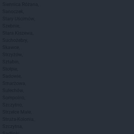
Siennica Różana
Sanoczek
Stary Uścimów
Szebnie
Stara Kiszewa
Suchożebry
Skawce
Strzyżów
Sztabin
Stołpie
Sadowie
Smarżowa
Sulechów
Sompolno
Szczytno
Strzelce Małe
Struża-Kolonia
Szczytna
Sadlinki