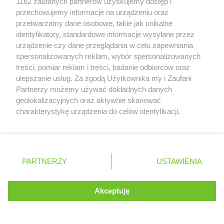
1162 zaufanych partnerów uzyskujemy dostęp i
Stary Jarosław
przechowujemy informacje na urządzeniu oraz
Stare Gralewo
przetwarzamy dane osobowe, takie jak unikalne
Skrzydlów
identyfikatory, standardowe informacje wysyłane przez
Spławie
urządzenie czy dane przeglądania w celu zapewniania
Stara Wieś
spersonalizowanych reklam, wybór spersonalizowanych
Sierzchów
treści, pomiar reklam i treści, badanie odbiorców oraz
Starogard
ulepszanie usług. Za zgodą Użytkownika my i Zaufani
Siemkowice
Partnerzy możemy używać dokładnych danych
Smolice
geolokalizacyjnych oraz aktywnie skanować
Zawsze najnowsze gazetki w naszej
Szamocin
charakterystykę urządzenia do celów identyfikacji.
Ponieważ cenimy Twoją prywatność, prosimy o zgodę na
Stary Wielisław
aplikacji
korzystanie z tych technologii poprzez kliknięcie
Skrzydlna
„Akceptuję”. Zgoda jest dobrowolna i zawsze możesz ją
Stare Strącze
+ 1,5 mln zadowolonych kupujących
zmienić/wycofać klikając przycisk ustawień prywatności
Syry
PARTNERZY
USTAWIENIA
znajdujący się w lewym dolnym rogu strony
Strzeszkowice Duże
Stężyca
. Niektóre rodzaje przetwarzania danych nie wymagają
Akceptuję
Sędów
zgody użytkownika, ale masz prawo sprzeciwić się
Stoszowice
Kontynuuj na stronie
takiemu przetwarzaniu. Preferencje będą miały
Sumina
zastosowania tylko na tej witrynie.