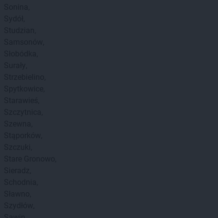
Sonina
Sydół
Studzian
Samsonów
Słobódka
Surały
Strzebielino
Spytkowice
Starawieś
Szczytnica
Szewna
Stąporków
Szczuki
Stare Gronowo
Sieradz
Schodnia
Sławno
Szydłów
Sawin