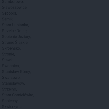
Samborowo
Sławoszowice
Sępopol
Serniki
Stara Łubianka
Strzelce Dolne
Sobienie-Jeziory
Stronie Śląskie
Skrbeńsko
Stronie
Stawki
Swobnica
Stanisław Górny
Swarzewo
Stanisławów
Strzelno
Stara Chmielówka
Sobiechy
Skwierzyna