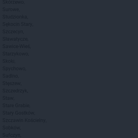
Skórzewo
Surowe
Studzionka
Sękocin Stary
Szczecyn
Sławatycze
Sawice-Wieś
Starzykowo
Skoki
Spychowo
Sadlno
Stęszew
Szczedrzyk
Staw
Stare Grabie
Stary Gostków
Szczawin Kościelny
Sobków
Sufczyn