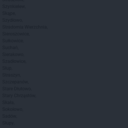
Szynkielew
Skąpe
Szydłowo
Stradomia Wierzchnia
Sieroszowice
Sułkowice
Suchań
Sierakowo
Szadłowice
Słup
Straszyn
Szczepanów
Stare Dłutowo
Stary Chrząstów
Skała
Sokołowo
Sadów
Słupy