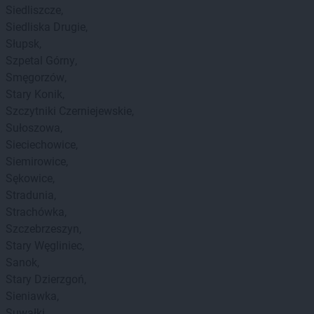
Siedliszcze
Siedliska Drugie
Słupsk
Szpetal Górny
Smęgorzów
Stary Konik
Szczytniki Czerniejewskie
Sułoszowa
Sieciechowice
Siemirowice
Sękowice
Stradunia
Strachówka
Szczebrzeszyn
Stary Węgliniec
Sanok
Stary Dzierzgoń
Sieniawka
Suwałki