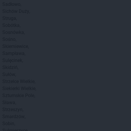
Sadłowo
Sichów Duży
Struga
Sobótka
Sosnówka
Sośno
Skierniewice
Sampława
Sulęcinek
Skidziń
Sułów
Strzelce Wielkie
Siekierki Wielkie
Sztumskie Pole
Sława
Strzeszyn
Smardzów
Sobin
Sulmierzyce