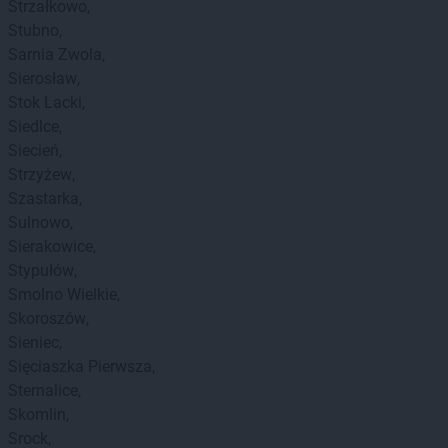
Strzałkowo
Stubno
Sarnia Zwola
Sierosław
Stok Lacki
Siedlce
Siecień
Strzyżew
Szastarka
Sulnowo
Sierakowice
Stypułów
Smolno Wielkie
Skoroszów
Sieniec
Sięciaszka Pierwsza
Sternalice
Skomlin
Srock