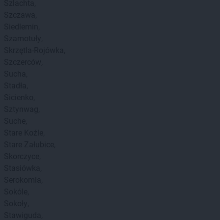
Szlachta
Szczawa
Siedlemin
Szamotuły
Skrzętla-Rojówka
Szczerców
Sucha
Stadła
Sicienko
Sztynwag
Suche
Stare Koźle
Stare Załubice
Skorczyce
Stasiówka
Serokomla
Sokóle
Sokoły
Stawiguda