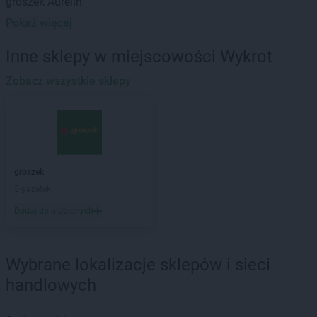
groszek
Aurelin
Pokaż więcej
groszek
Babiak
groszek
Babice
Inne sklepy w miejscowości Wykrot
groszek
Babimost
groszek
Zobacz wszystkie sklepy
Bądki
groszek
Bakałarzewo
groszek
Bałoszyce
groszek
Bandysie
groszek
Baniocha
groszek
Bańska Niżna
groszek
groszek
Baranowo
5 gazetek
groszek
Barciany
Dodaj do ulubionych
groszek
Barczewo
groszek
Barnim
groszek
Bartoszyce
Wybrane lokalizacje sklepów i sieci
groszek
Bażanówka
handlowych
groszek
Będzin
groszek
Bełk