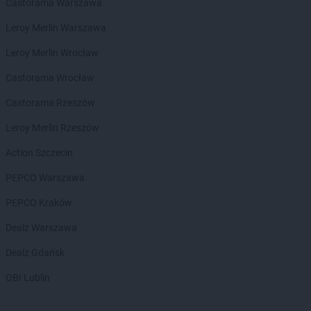
groszek
Bełżec
Castorama Warszawa
groszek
Bemowizna
Leroy Merlin Warszawa
groszek
Berezka
groszek
Biała
Leroy Merlin Wrocław
groszek
Biała Podlaska
Castorama Wrocław
groszek
Białoboki
groszek
Białobrzeg
Castorama Rzeszów
groszek
Białochowo
Leroy Merlin Rzeszów
groszek
Biały Dunajec
groszek
Białystok
Action Szczecin
groszek
Biardy
PEPCO Warszawa
groszek
Biejkowska Wola
groszek
Bielcza
PEPCO Kraków
groszek
Bieliniec
Dealz Warszawa
groszek
Bielsko-Biała
groszek
Bieniów
Dealz Gdańsk
groszek
Bierzwienna Długa
OBI Lublin
groszek
Bierzwnica
groszek
Biesiadki