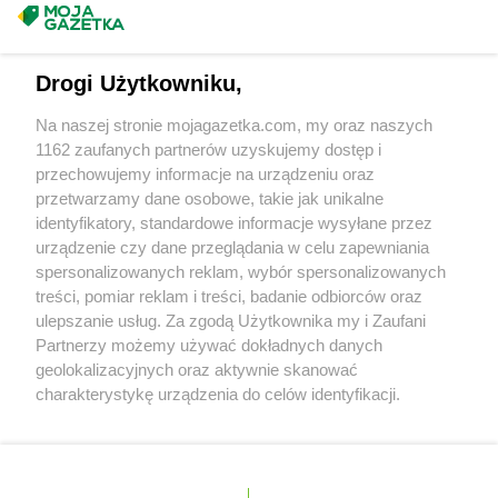
groszek
Bychawa
Masz sugestie lub pytania?
groszek
Bychawka Trzecia-Kolonia
groszek
Byczyna
Napisz do nas:
support@mojagazetka.com
Drogi Użytkowniku,
groszek
Bydgoszcz
Współpraca z nami
groszek
Bysina
Na naszej stronie mojagazetka.com, my oraz naszych
Zobacz szczegóły
groszek
Bysław
1162 zaufanych partnerów uzyskujemy dostęp i
Retail Radar – analiza rynku
groszek
Bysławek
przechowujemy informacje na urządzeniu oraz
groszek
Byszwałd
przetwarzamy dane osobowe, takie jak unikalne
identyfikatory, standardowe informacje wysyłane przez
groszek
Bytom
Wasze ulubione produkty
urządzenie czy dane przeglądania w celu zapewniania
groszek
Bzianka
spersonalizowanych reklam, wybór spersonalizowanych
Regulamin serwisu i polityka prywatności
groszek
Cedry Małe
treści, pomiar reklam i treści, badanie odbiorców oraz
ulepszanie usług. Za zgodą Użytkownika my i Zaufani
groszek
Cekcyn
Mapa strony
Partnerzy możemy używać dokładnych danych
groszek
Ceków
geolokalizacyjnych oraz aktywnie skanować
groszek
Celiny
Zawsze najnowsze gazetki w naszej
Wszystkie miasta z lokalizacjami sklepów
charakterystykę urządzenia do celów identyfikacji.
groszek
Charzewice
Ponieważ cenimy Twoją prywatność, prosimy o zgodę na
aplikacji
groszek
Chełchy
korzystanie z tych technologii poprzez kliknięcie
groszek
Chełm
„Akceptuję”. Zgoda jest dobrowolna i zawsze możesz ją
groszek
Chmiel
+ 1,5 mln zadowolonych kupujących
zmienić/wycofać klikając przycisk ustawień prywatności
Polska
Czechy
Ukraina
Litwa
Słowacja
Rumunia