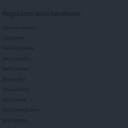
groszek
Biłgoraj
groszek
Binino
Popularne sieci handlowe
groszek
Bircza
groszek
Biskupice
Biedronka gazetka
groszek
Biskupiec
groszek
Biszcza
Lidl gazetka
groszek
Bisztynek
Kaufland gazetka
groszek
Błażkowa
groszek
Błażowa
PEPCO gazetka
groszek
Błażowa Górna
Netto gazetka
groszek
Błędów
groszek
Bledzew
Dino gazetka
groszek
Błogie Szlacheckie
Action gazetka
groszek
Bobrowiec
groszek
Bobrowniki Małe
ALDI gazetka
groszek
Boby-Kolonia
ROSSMANN gazetka
groszek
Bochnia
groszek
Bodzanów
Dealz gazetka
groszek
Bogate