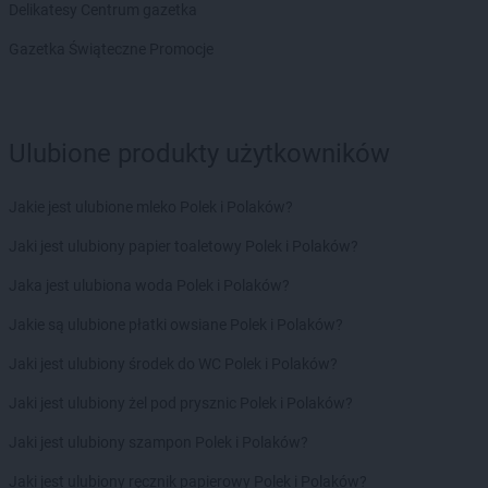
Delikatesy Centrum gazetka
groszek
Bogatki
groszek
Bogoria
Gazetka Świąteczne Promocje
groszek
Bogucin
groszek
Bogumiłowice
groszek
Bojanów
Ulubione produkty użytkowników
groszek
Bojszowy Nowe
groszek
Bolechowice
groszek
Bolesławiec
Jakie jest ulubione mleko Polek i Polaków?
groszek
Boleszkowice
Jaki jest ulubiony papier toaletowy Polek i Polaków?
groszek
Boratyn
groszek
Borki
Jaka jest ulubiona woda Polek i Polaków?
groszek
Borkowo Kościelne
Jakie są ulubione płatki owsiane Polek i Polaków?
groszek
Borówki
groszek
Boruja
Jaki jest ulubiony środek do WC Polek i Polaków?
groszek
Bożacin
Jaki jest ulubiony żel pod prysznic Polek i Polaków?
groszek
Bożepole Wielkie
groszek
Brdów
Jaki jest ulubiony szampon Polek i Polaków?
groszek
Breń Osuchowski
Jaki jest ulubiony ręcznik papierowy Polek i Polaków?