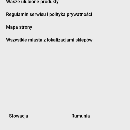
Wasze ulubione produkty
cowa
groszek
Furmany
dek
Regulamin serwisu i polityka prywatności
dman
Mapa strony
twica
groszek
Grodzisk Wielkopolski
zczanowo
groszek
Grodzisko
Wszystkie miasta z lokalizacjami sklepów
zczyn
groszek
Gromnik
ino
groszek
Gromoty
dowo
groszek
Gronków
bica
groszek
GROSZEK
bina
groszek
Groszki
bno
groszek
Grudziądz
bowiec
groszek
Grupa
bownica Starzeńska
groszek
Grybów
bowo Kościerskie
groszek
Gryfino
bowo Królewskie
groszek
Grzebienisko
bowska Wola
groszek
Grzęska
Słowacja
Rumunia
pice
groszek
Grzybiny
bocice
groszek
Gudowo