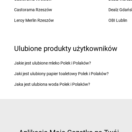
groszek
Chmielnik
groszek
Chorzów
Castorama Rzeszów
Dealz Gdańs
groszek
Chobrzany
groszek
Chroberz
groszek
Chochołów
groszek
Chrusty
Leroy Merlin Rzeszów
OBI Lublin
groszek
Ćwiklice
groszek
Dąbie
groszek
Dębica
Ulubione produkty użytkowników
groszek
Dąbrowa
groszek
Dębie
groszek
Dąbrowa Białostocka
groszek
Dęblin
groszek
Dąbrowa Górnicza
groszek
Dębno
Jakie jest ulubione mleko Polek i Polaków?
groszek
Dąbrowa Rzeczycka
groszek
Dębogóra
Jaki jest ulubiony papier toaletowy Polek i Polaków?
groszek
Dąbrowa Tarnowska
groszek
Debrzno
groszek
Dąbrówka
groszek
Dereczanka
Jaka jest ulubiona woda Polek i Polaków?
groszek
Daleszyce
groszek
Długie
groszek
Daleszynek
groszek
Dłużyna Dol
groszek
Dalewice
groszek
Dobczyce
groszek
Dawidy
groszek
Dobra
groszek
Elbląg
groszek
Ełk