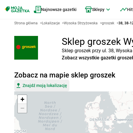
Najnowsze gazetki
Sklepy
Hit
Strona główna
>
Lokalizacje
>
Wysoka Strzyżowska
>
groszek
>
38, 38-1
Sklep groszek Wy
Sklep groszek przy ul. 38, Wysok
Zobacz wszystkie gazetki grosze
Zobacz na mapie sklep groszek
Znajdź moją lokalizację
+
−