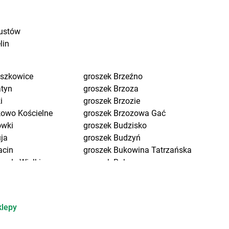
ustów
lin
eszkowice
groszek
Brzeźno
atyn
groszek
Brzoza
i
groszek
Brzozie
kowo Kościelne
groszek
Brzozowa Gać
ówki
groszek
Budzisko
uja
groszek
Budzyń
acin
groszek
Bukowina Tatrzańska
pole Wielkie
groszek
Bukowno
ów
groszek
Bychawa
ń Osuchowski
groszek
Bychawka Trzecia-
dnica
Kolonia
klepy
dnica Dolna
groszek
Byczyna
dzew
groszek
Bydgoszcz