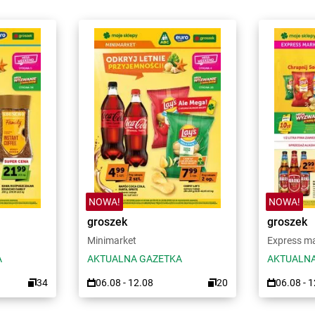
NOWA!
NOWA!
groszek
groszek
Minimarket
Express m
A
AKTUALNA GAZETKA
AKTUALNA
34
06.08 - 12.08
20
06.08 - 