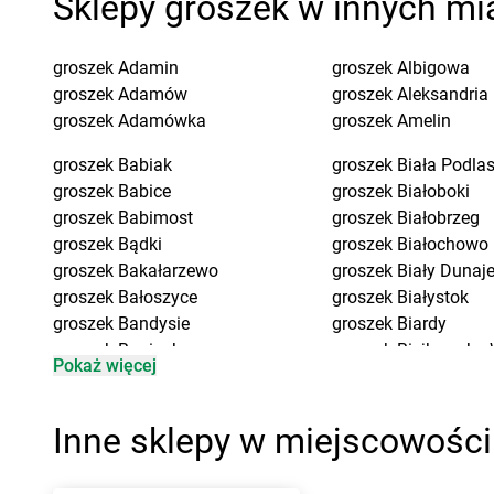
Sklepy groszek w innych mi
groszek
Adamin
groszek
Albigowa
groszek
Adamów
groszek
Aleksandria
groszek
Adamówka
groszek
Amelin
groszek
Babiak
groszek
Biała Podla
groszek
Babice
groszek
Białoboki
groszek
Babimost
groszek
Białobrzeg
groszek
Bądki
groszek
Białochowo
groszek
Bakałarzewo
groszek
Biały Dunaj
groszek
Bałoszyce
groszek
Białystok
groszek
Bandysie
groszek
Biardy
groszek
Baniocha
groszek
Biejkowska 
Pokaż więcej
groszek
Bańska Niżna
groszek
Bielcza
groszek
Baranowo
groszek
Bieliniec
groszek
Barciany
groszek
Bielsko-Biał
Inne sklepy w miejscowośc
groszek
Barczewo
groszek
Bieniów
groszek
Barnim
groszek
Bierzwienna