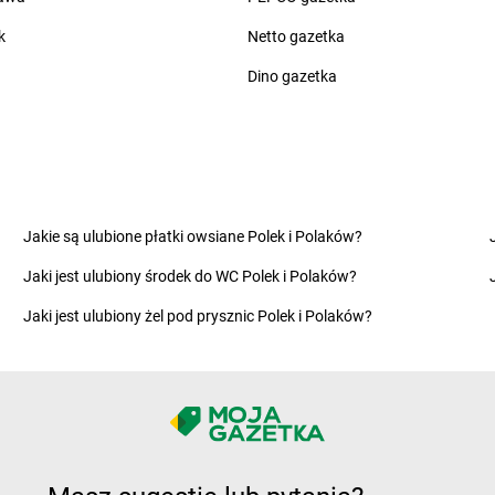
groszek
Cięcina
groszek
Cza
k
Netto gazetka
groszek
Cienin Zaborny
groszek
Cze
groszek
Cieszanów
groszek
Cze
Dino gazetka
groszek
Dobry
groszek
Dom
groszek
Dobryń Duży
groszek
Dom
groszek
Dobrynin
groszek
Dor
groszek
Dobrzenice Małe
groszek
Dra
Jakie są ulubione płatki owsiane Polek i Polaków?
groszek
Dobrzykowice
groszek
Dro
Jaki jest ulubiony środek do WC Polek i Polaków?
groszek
Dobrzyniewo
groszek
Dro
groszek
Dolany
groszek
Drz
Jaki jest ulubiony żel pod prysznic Polek i Polaków?
groszek
Dolina
groszek
Drz
na
groszek
Doły
groszek
Dub
groszek
Domaszewnica
groszek
Dwi
groszek
Domaszno
groszek
Dyl