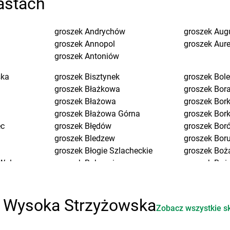
astach
groszek
Andrychów
groszek
Aug
groszek
Annopol
groszek
Aure
groszek
Antoniów
ska
groszek
Bisztynek
groszek
Bol
groszek
Błażkowa
groszek
Bor
groszek
Błażowa
groszek
Bork
groszek
Błażowa Górna
groszek
Bor
ec
groszek
Błędów
groszek
Bor
groszek
Bledzew
groszek
Bor
groszek
Błogie Szlacheckie
groszek
Boż
Wola
groszek
Bobrowiec
groszek
Boże
groszek
Bobrowniki Małe
groszek
Brd
groszek
Boby-Kolonia
groszek
Bre
a
groszek
Bochnia
groszek
Bro
i Wysoka Strzyżowska
Zobacz wszystkie s
groszek
Bodzanów
groszek
Bro
 Długa
groszek
Bogate
groszek
Bru