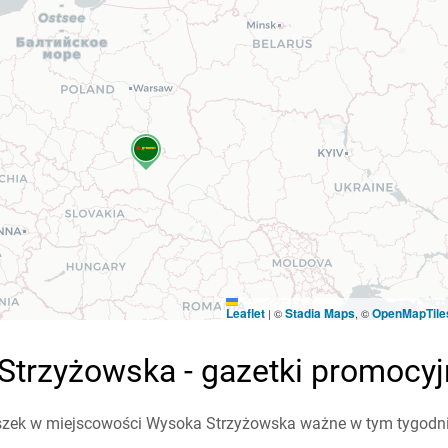
Leaflet
Stadia Maps
OpenMapTile
|
©
, ©
Strzyżowska - gazetki promocy
szek w miejscowości Wysoka Strzyżowska ważne w tym tygodniu 