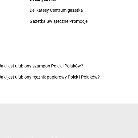
rnówczyn
groszek
Człuchów
Delikatesy Centrum gazetka
chów
groszek
Czudec
chowice-Dziedzice
groszek
Czyżowice
Gazetka Świąteczne Promocje
inikowice
groszek
Dylewo
inów
groszek
Dynów
ęgowice
groszek
Dziadoch
wsko
groszek
Dziecinów
Jaki jest ulubiony szampon Polek i Polaków?
hojów
groszek
Dzięcioły
Jaki jest ulubiony ręcznik papierowy Polek i Polaków?
szew
groszek
Dziemianówka
ewce
groszek
Dziemionna
ycim
groszek
Dzietrzychowo
eczno
groszek
Dziewkowice
kozy
ągówka