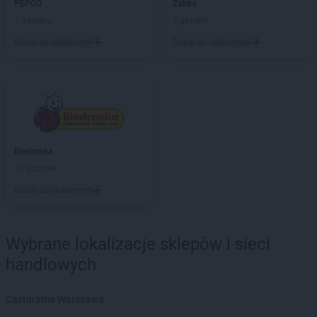
Chorten
Białowieża
PEPCO
Żabka
Chorten
Białożewin
1 gazetka
2 gazetki
Chorten
Białystok
Dodaj do ulubionych
Dodaj do ulubionych
Chorten
Biecz
Chorten
Biedaszki
Chorten
Biedrzychowice
Chorten
Bielany-Żyłaki
Chorten
Bielicha
Chorten
Bieliny
Biedronka
Chorten
Bielsk Podlaski
10 gazetek
Chorten
Bielsko-Biała
Chorten
Bierwce
Dodaj do ulubionych
Chorten
Biłgoraj
Chorten
Biskupiec
Wybrane lokalizacje sklepów i sieci
Chorten
Biskupiec-Kolonia Trzecia
Chorten
Błędowo
handlowych
Chorten
Blochy
Chorten
Błonie
Castorama Warszawa
Chorten
Bobrówka