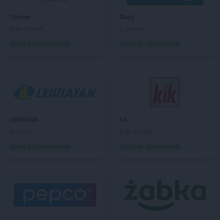
Chorten
Bargłów Kościelny
Chorten
Dealz
Chorten
Bartniki
Brak gazetek
2 gazetki
Chorten
Bartołty Wielkie
Dodaj do ulubionych
Dodaj do ulubionych
Chorten
Bartoszyce
Chorten
Będzieszyn
Chorten
Bełchatów
Chorten
Bezledy
Chorten
Biała Niżna
Chorten
Biała Piska
Chorten
Biała Podlaska
LEWIATAN
kik
Chorten
Biała Rawska
4 gazetki
Brak gazetek
Chorten
Białebłoto-Kobyla
Dodaj do ulubionych
Dodaj do ulubionych
Chorten
Białebłoto-Stara Wieś
Chorten
Białobiel
Chorten
Białobrzegi
Chorten
Białogard
Chorten
Białogóra
Chorten
Białousy