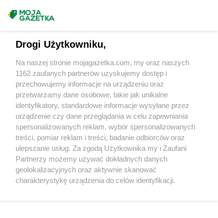
Chorten
Choszczewo
Napisz do nas:
support@mojagazetka.com
Chorten
Choszczno
Współpraca z nami
Chorten
Chrzanów
Chorten
Ciechanów
Drogi Użytkowniku,
Zobacz szczegóły
Chorten
Ciechanowiec
Retail Radar – analiza rynku
Na naszej stronie mojagazetka.com, my oraz naszych
Chorten
Ciemne
1162 zaufanych partnerów uzyskujemy dostęp i
Chorten
Cierno-Żabieniec
przechowujemy informacje na urządzeniu oraz
Chorten
Cieszyn
Produkty
przetwarzamy dane osobowe, takie jak unikalne
Chorten
Cisewie
identyfikatory, standardowe informacje wysyłane przez
Chorten
Cyców-Kolonia Druga
Wasze ulubione produkty
urządzenie czy dane przeglądania w celu zapewniania
Chorten
Czadrów
spersonalizowanych reklam, wybór spersonalizowanych
Regulamin serwisu i polityka prywatności
Chorten
Czaple
treści, pomiar reklam i treści, badanie odbiorców oraz
Chorten
Czarna
ulepszanie usług. Za zgodą Użytkownika my i Zaufani
Mapa strony
Chorten
Czarna Białostocka
Partnerzy możemy używać dokładnych danych
geolokalizacyjnych oraz aktywnie skanować
Chorten
Czarna Wieś Kościelna
Zawsze najnowsze gazetki w naszej
Wszystkie miasta z lokalizacjami sklepów
charakterystykę urządzenia do celów identyfikacji.
Chorten
Czarnków
Ponieważ cenimy Twoją prywatność, prosimy o zgodę na
aplikacji
Chorten
Czarnotrzew
korzystanie z tych technologii poprzez kliknięcie
Chorten
Czarnów
„Akceptuję”. Zgoda jest dobrowolna i zawsze możesz ją
Chorten
Czarny Bór