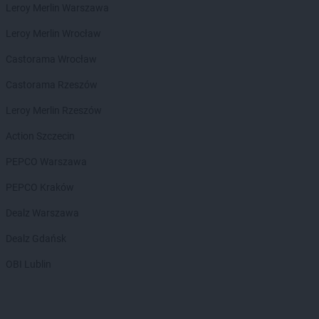
Leroy Merlin Warszawa
Chorten
Bobrowniki
Chorten
Bochnia
Leroy Merlin Wrocław
Chorten
Boćki
Castorama Wrocław
Chorten
Bodaczów
Chorten
Bogatynia
Castorama Rzeszów
Chorten
Bogdanka
Leroy Merlin Rzeszów
Chorten
Bojano
Chorten
Bolęcin
Action Szczecin
Chorten
Bolesławiec
PEPCO Warszawa
Chorten
Bolimów
Chorten
Bolków
PEPCO Kraków
Chorten
Bolszewo
Dealz Warszawa
Chorten
Borek
Chorten
Borki
Dealz Gdańsk
Chorten
Borkowo
OBI Lublin
Chorten
Borów Wielki
Chorten
Borowe
Chorten
Borowina
Chorten
Borzęcin Duży