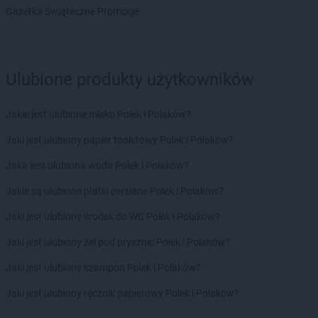
Chorten
Brzezie
Gazetka Świąteczne Promocje
Chorten
Brzeźnica
Chorten
Brzeźnio
Chorten
Brzóski-Gromki
Chorten
Brzoza
Ulubione produkty użytkowników
Chorten
Brzozówka
Chorten
Budki Piaseckie
Jakie jest ulubione mleko Polek i Polaków?
Chorten
Budy Barcząckie
Chorten
Budziska
Jaki jest ulubiony papier toaletowy Polek i Polaków?
Chorten
Bugaj
Jaka jest ulubiona woda Polek i Polaków?
Chorten
Buk
Chorten
Bukowiec
Jakie są ulubione płatki owsiane Polek i Polaków?
Chorten
Bukowina
Jaki jest ulubiony środek do WC Polek i Polaków?
Chorten
Burkat
Chorten
Burzyn
Jaki jest ulubiony żel pod prysznic Polek i Polaków?
Chorten
Bydgoszcz
Jaki jest ulubiony szampon Polek i Polaków?
Chorten
Bytom
Chorten
Bytów
Jaki jest ulubiony ręcznik papierowy Polek i Polaków?