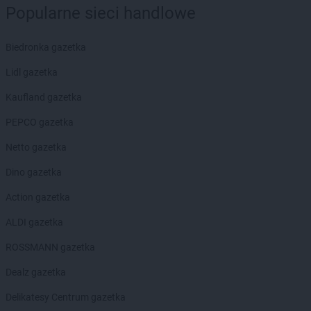
Popularne sieci handlowe
Chorten
Borzymy
Chorten
Boże
Chorten
Biedronka gazetka
Braciejówka
Chorten
Bramki
Lidl gazetka
Chorten
Braniewo
Chorten
Kaufland gazetka
Brańsk
Chorten
Brenna
PEPCO gazetka
Chorten
Brochów
Chorten
Netto gazetka
Brójce
Chorten
Brok
Dino gazetka
Chorten
Brończany
Chorten
Action gazetka
Broniewice
Chorten
Bronowo
ALDI gazetka
Chorten
Brudki Stare
Chorten
ROSSMANN gazetka
Brusy
Chorten
Brwinów
Dealz gazetka
Chorten
Brzesko
Chorten
Delikatesy Centrum gazetka
Brzeszcze