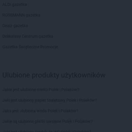
Empik
Otwock
ALDI gazetka
Empik
ROSSMANN gazetka
Pabianice
Empik
Paproć
Dealz gazetka
Empik
Piaseczno
Empik
Delikatesy Centrum gazetka
Piastów
Empik
Piekary Śląskie
Gazetka Świąteczne Promocje
Empik
Piła
Empik
Piotrków Trybunalski
Empik
Płock
Empik
Płońsk
Ulubione produkty użytkowników
Empik
Podkowa Leśna
Empik
Polkowice
Jakie jest ulubione mleko Polek i Polaków?
Empik
Poznań
Empik
Prudnik
Jaki jest ulubiony papier toaletowy Polek i Polaków?
Empik
Pruszcz Gdański
Jaka jest ulubiona woda Polek i Polaków?
Empik
Pruszków
Empik
Przasnysz
Jakie są ulubione płatki owsiane Polek i Polaków?
Empik
Przemyśl