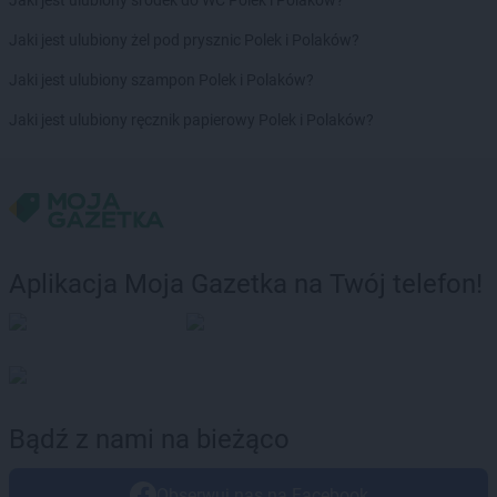
Jaki jest ulubiony środek do WC Polek i Polaków?
Empik
Pszczyna
Empik
Puławy
Jaki jest ulubiony żel pod prysznic Polek i Polaków?
Empik
Pułtusk
Jaki jest ulubiony szampon Polek i Polaków?
Empik
Racibórz
Jaki jest ulubiony ręcznik papierowy Polek i Polaków?
Empik
Radom
Empik
Radomsko
Empik
Rawa Mazowiecka
Empik
Rembelszczyzna
Empik
Ruda Śląska
Empik
Rumia
Aplikacja Moja Gazetka na Twój telefon!
Empik
Rybnik
Empik
Rzeszów
Empik
Sandomierz
Empik
Sanok
Empik
Sędziszów Małopolski
Bądź z nami na bieżąco
Empik
Siedlce
Empik
Sieradz
Obserwuj nas na Facebook