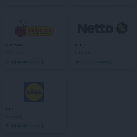
Empik
Kluczbork
Empik
Knurów
Empik
Kołobrzeg
Empik
Kończewice
Empik
Konin
Empik
Konstantynów Łódzki
Empik
Kościerzyna
Biedronka
NETTO
Empik
Koszalin
12 gazetek
6 gazetek
Empik
Kozienice
Dodaj do ulubionych
Dodaj do ulubionych
Empik
Kraków
Empik
Krosno
Empik
Krotoszyn
Empik
Kutno
Empik
Kwidzyn
Empik
Lębork
LIDL
Empik
Legionowo
5 gazetek
Empik
Legnica
Dodaj do ulubionych
Empik
Leszno