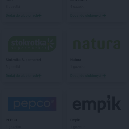
Empik
Garwolin
3 gazetki
4 gazetki
Empik
Gdańsk
Dodaj do ulubionych
Dodaj do ulubionych
Empik
Gdynia
Empik
Giżycko
Empik
Gliwice
Empik
Głogów
Empik
Gniezno
Empik
Goleniów
Stokrotka Supermarket
Natura
Empik
Górka
3 gazetki
1 gazetka
Empik
Gorlice
Empik
Gorzów Wielkopolski
Dodaj do ulubionych
Dodaj do ulubionych
Empik
Grodzisk Mazowiecki
Empik
Grójec
Empik
Grudziądz
Empik
Hrubieszów
Empik
Iława
PEPCO
Empik
Empik
Inowrocław
1 gazetka
1 gazetka