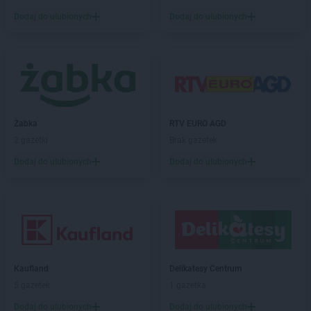
Dodaj do ulubionych
Dodaj do ulubionych
Empik
Janki
Empik
Jarocin
Empik
Jarosław
Empik
Jasło
Empik
Jastrzębie-Zdrój
Empik
Jawor
Empik
Jaworzno
Żabka
RTV EURO AGD
Empik
Jędrzejów
2 gazetki
Brak gazetek
Empik
Jelenia Góra
Dodaj do ulubionych
Dodaj do ulubionych
Empik
Kalisz
Empik
Katowice
Empik
Kędzierzyn-Koźle
Empik
Kętrzyn
Empik
Kiekrz
Empik
Kielce
Kaufland
Delikatesy Centrum
Empik
Kiełczewo
5 gazetek
1 gazetka
Empik
Kłodzko
Dodaj do ulubionych
Dodaj do ulubionych