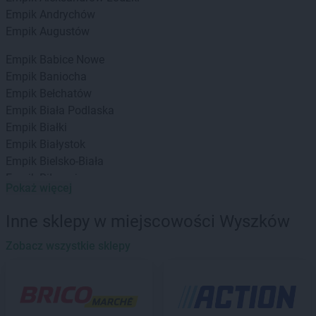
Empik
Andrychów
Empik
Augustów
Empik
Babice Nowe
Empik
Baniocha
Empik
Bełchatów
Empik
Biała Podlaska
Empik
Białki
Empik
Białystok
Empik
Bielsko-Biała
Empik
Biłgoraj
Pokaż więcej
Empik
Bochnia
Empik
Bolesławiec
Inne sklepy w miejscowości Wyszków
Empik
Braniewo
Empik
Zobacz wszystkie sklepy
Brodnica
Empik
Brzeg
Empik
Brzesko
Empik
Bydgoszcz
Empik
Bytom