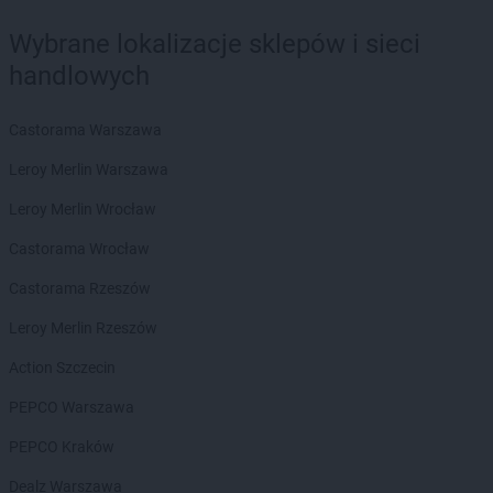
Empik
Limanowa
Empik
Lubartów
Wybrane lokalizacje sklepów i sieci
Empik
Lubin
handlowych
Empik
Lublin
Empik
Lubliniec
Castorama Warszawa
Empik
Łódź
Leroy Merlin Warszawa
Empik
Łomża
Empik
Łowicz
Leroy Merlin Wrocław
Empik
Łuków
Castorama Wrocław
Empik
Malbork
Castorama Rzeszów
Empik
Marcinkowo
Leroy Merlin Rzeszów
Empik
Międzyrzecz
Empik
Mielec
Action Szczecin
Empik
Mikołów
PEPCO Warszawa
Empik
Miłków
Empik
Mława
PEPCO Kraków
Empik
Myślenice
Dealz Warszawa
Empik
Mysłowice