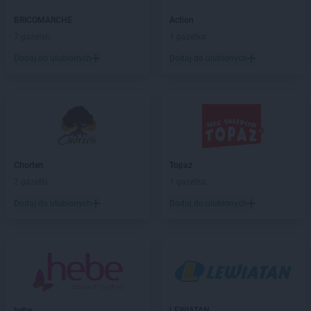
Empik
Bytów
BRICOMARCHE
Action
7 gazetek
1 gazetka
Empik
Chełm
Empik
Chojnice
Dodaj do ulubionych
Dodaj do ulubionych
Empik
Chorzów
Empik
Chrzanów
Empik
Ciechanów
Empik
Cieszyn
Empik
Czechowice-Dziedzice
Empik
Czeladź
Chorten
Topaz
Empik
Częstochowa
2 gazetki
1 gazetka
Empik
Dąbrowa Górnicza
Dodaj do ulubionych
Dodaj do ulubionych
Empik
Dębica
Empik
Działdowo
Empik
Dzierżoniów
Empik
Elbląg
Empik
Ełk
hebe
LEWIATAN