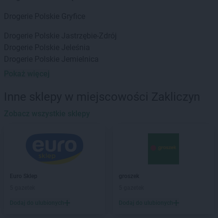
Drogerie Polskie
Gryfice
Drogerie Polskie
Jastrzębie-Zdrój
Drogerie Polskie
Jeleśnia
Drogerie Polskie
Jemielnica
Pokaż więcej
Drogerie Polskie
Kalwaria Zebrzydowska
Drogerie Polskie
Katowice
Inne sklepy w miejscowości Zakliczyn
Drogerie Polskie
Knurów
Drogerie Polskie
Zobacz wszystkie sklepy
Kochanowice
Drogerie Polskie
Kostrzyn
Drogerie Polskie
Koszęcin
Drogerie Polskie
Koziegłowy
Drogerie Polskie
Krapkowice
Drogerie Polskie
Krosno
Euro Sklep
groszek
Drogerie Polskie
Krzepice
5 gazetek
5 gazetek
Drogerie Polskie
Lesko
Dodaj do ulubionych
Dodaj do ulubionych
Drogerie Polskie
Lubaczów