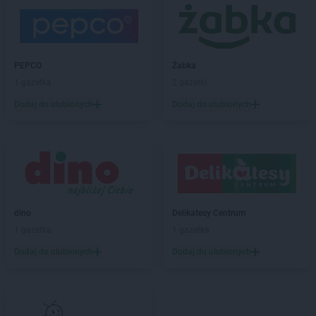
Drogerie Polskie
Siewierz
Drogerie Polskie
Skała
Drogerie Polskie
Słomniki
Drogerie Polskie
Sokołów Podlaski
PEPCO
Żabka
Drogerie Polskie
Sosnowiec
1 gazetka
2 gazetki
Drogerie Polskie
Strzelce Opolskie
Drogerie Polskie
Strzyżów
Dodaj do ulubionych
Dodaj do ulubionych
Drogerie Polskie
Swarzędz
Drogerie Polskie
Turek
Drogerie Polskie
Wałbrzych
Drogerie Polskie
Żabno
dino
Delikatesy Centrum
Drogerie Polskie
Żory
1 gazetka
1 gazetka
Drogerie Polskie
Zabrze
Dodaj do ulubionych
Dodaj do ulubionych
Drogerie Polskie
Zakliczyn
Drogerie Polskie
Zawada
Drogerie Polskie
Zawiercie