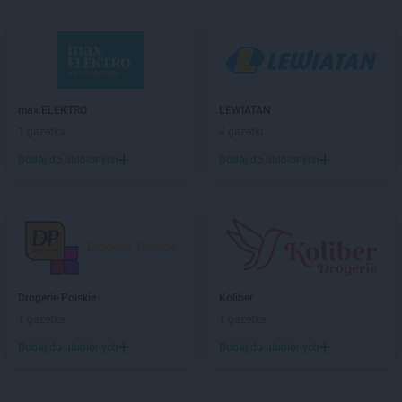
Drogerie Polskie
Lubliniec
Drogerie Polskie
Mikołów
Drogerie Polskie
Myślenice
Drogerie Polskie
Nowy Dwór Mazowiecki
max ELEKTRO
LEWIATAN
1 gazetka
4 gazetki
Drogerie Polskie
Oława
Dodaj do ulubionych
Dodaj do ulubionych
Drogerie Polskie
Olesno
Drogerie Polskie
Olsztyn
Drogerie Polskie
Opole
Drogerie Polskie
Piekary Śląskie
Drogerie Polskie
Płock
Drogerie Polskie
Poznań
Drogerie Polskie
Koliber
1 gazetka
1 gazetka
Drogerie Polskie
Rokietnica
Drogerie Polskie
Rybnik
Dodaj do ulubionych
Dodaj do ulubionych
Drogerie Polskie
Sierpc