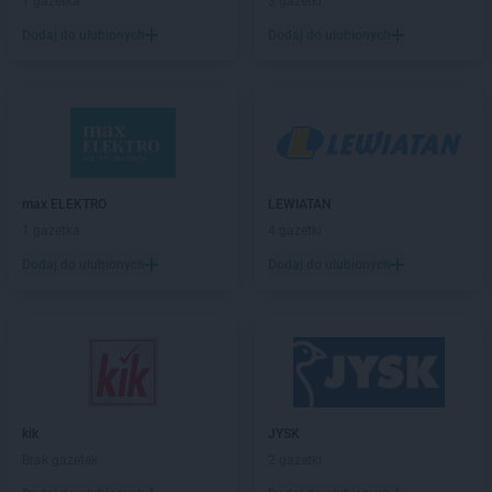
1 gazetka
3 gazetki
groszek
Biardy
groszek
Biejkowska Wola
Dodaj do ulubionych
Dodaj do ulubionych
groszek
Bielcza
groszek
Bieliniec
groszek
Bielsko-Biała
groszek
Bieniów
groszek
Bierzwienna Długa
groszek
Bierzwnica
max ELEKTRO
LEWIATAN
groszek
Biesiadki
1 gazetka
4 gazetki
groszek
Biłgoraj
Dodaj do ulubionych
Dodaj do ulubionych
groszek
Binino
groszek
Bircza
groszek
Biskupice
groszek
Biskupiec
groszek
Biszcza
groszek
Bisztynek
groszek
Błażkowa
kik
JYSK
groszek
Błażowa
Brak gazetek
2 gazetki
groszek
Błażowa Górna