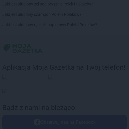
Jaki jest ulubiony żel pod prysznic Polek i Polaków?
groszek
Cienin Zaborny
groszek
Cieszanów
Jaki jest ulubiony szampon Polek i Polaków?
groszek
Cieszyn
Jaki jest ulubiony ręcznik papierowy Polek i Polaków?
groszek
Cisów
groszek
Czachówek
groszek
Czaniec
groszek
Czaplice
groszek
Czarna Białostocka
groszek
Czarna Woda
Aplikacja Moja Gazetka na Twój telefon!
groszek
Czarnia
groszek
Czarnków
groszek
Czarnolas
groszek
Czarnówczyn
groszek
Czechów
groszek
Czechowice-Dziedzice
Bądź z nami na bieżąco
groszek
Czeladź
groszek
Czerchów
Obserwuj nas na Facebook
groszek
Czerniejew