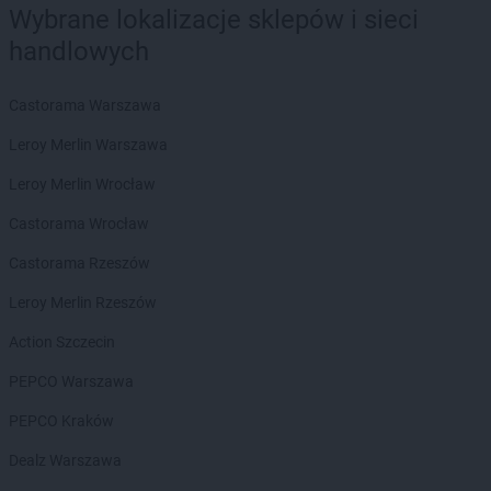
groszek
Brzeźnik
Wybrane lokalizacje sklepów i sieci
groszek
Brzeźno
handlowych
groszek
Brzoza
groszek
Brzozie
Castorama Warszawa
groszek
Brzozowa Gać
groszek
Budzisko
Leroy Merlin Warszawa
groszek
Budzyń
Leroy Merlin Wrocław
groszek
Bukowina Tatrzańska
groszek
Bukowno
Castorama Wrocław
groszek
Bychawa
Castorama Rzeszów
groszek
Bychawka Trzecia-Kolonia
groszek
Byczyna
Leroy Merlin Rzeszów
groszek
Bydgoszcz
Action Szczecin
groszek
Bysina
groszek
Bysław
PEPCO Warszawa
groszek
Bysławek
PEPCO Kraków
groszek
Byszwałd
groszek
Bytom
Dealz Warszawa
groszek
Bzianka