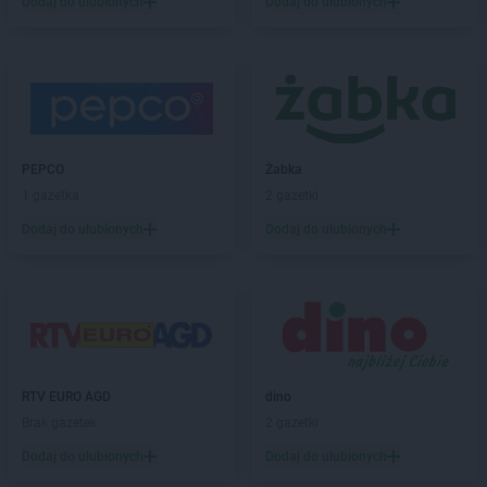
Dodaj do ulubionych
Dodaj do ulubionych
groszek
Błędów
groszek
Bledzew
groszek
Błogie Szlacheckie
groszek
Bobrowiec
groszek
Bobrowniki Małe
groszek
Boby-Kolonia
groszek
PEPCO
Bochnia
Żabka
groszek
1 gazetka
Bodzanów
2 gazetki
groszek
Bogate
Dodaj do ulubionych
Dodaj do ulubionych
groszek
Bogatki
groszek
Bogoria
groszek
Bogucin
groszek
Bogumiłowice
groszek
Bojanów
groszek
Bojszowy Nowe
RTV EURO AGD
dino
groszek
Bolechowice
Brak gazetek
2 gazetki
groszek
Bolesławiec
groszek
Dodaj do ulubionych
Boleszkowice
Dodaj do ulubionych
groszek
Boratyn