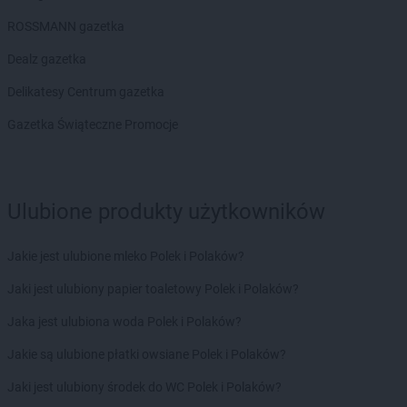
groszek
Chojnów
ROSSMANN gazetka
groszek
Chorki
groszek
Chorzelów
Dealz gazetka
groszek
Chorzeszów
Delikatesy Centrum gazetka
groszek
Chorzew
groszek
Chorzów
Gazetka Świąteczne Promocje
groszek
Chroberz
groszek
Chrusty
groszek
Chruszczewo
Ulubione produkty użytkowników
groszek
Chrzanów
groszek
Chrząstowice
groszek
Chwałowice
Jakie jest ulubione mleko Polek i Polaków?
groszek
Chwaszczyno
Jaki jest ulubiony papier toaletowy Polek i Polaków?
groszek
Ciche
groszek
Cichostów-Kolonia
Jaka jest ulubiona woda Polek i Polaków?
groszek
Ciechanów
Jakie są ulubione płatki owsiane Polek i Polaków?
groszek
Ciechocin
groszek
Ciechocinek
Jaki jest ulubiony środek do WC Polek i Polaków?
groszek
Cięcina