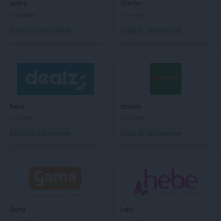
Action
Chorten
groszek
Baranowo
1 gazetka
2 gazetki
groszek
Barciany
Dodaj do ulubionych
Dodaj do ulubionych
groszek
Barczewo
groszek
Barnim
groszek
Bartoszyce
groszek
Bażanówka
groszek
Będzin
groszek
Bełk
groszek
Bełżec
Dealz
groszek
groszek
Bemowizna
2 gazetki
5 gazetek
groszek
Berezka
Dodaj do ulubionych
Dodaj do ulubionych
groszek
Biała
groszek
Biała Podlaska
groszek
Białoboki
groszek
Białobrzeg
groszek
Białochowo
groszek
Biały Dunajec
Gama
hebe
groszek
Białystok