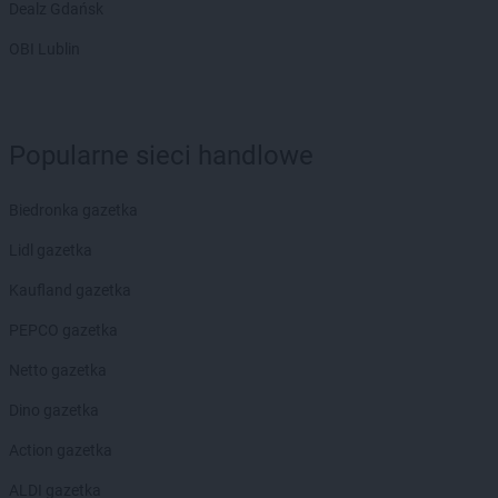
Dealz Gdańsk
groszek
Cedry Małe
OBI Lublin
groszek
Cekcyn
groszek
Ceków
groszek
Celiny
groszek
Charzewice
Popularne sieci handlowe
groszek
Chełchy
groszek
Chełm
Biedronka gazetka
groszek
Chmiel
groszek
Chmielek
Lidl gazetka
groszek
Chmielinko
Kaufland gazetka
groszek
Chmielnik
groszek
Chobrzany
PEPCO gazetka
groszek
Chochołów
Netto gazetka
groszek
Chocz
groszek
Chodel
Dino gazetka
groszek
Chodzież
Action gazetka
groszek
Chojeniec-Kolonia
groszek
Chojnice
ALDI gazetka