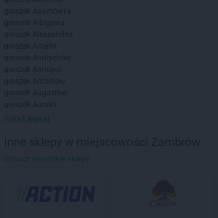
groszek
Adamówka
groszek
Albigowa
groszek
Aleksandria
groszek
Amelin
groszek
Andrychów
groszek
Annopol
groszek
Antoniów
groszek
Augustów
groszek
Aurelin
Pokaż więcej
groszek
Babiak
groszek
Babice
Inne sklepy w miejscowości Zambrów
groszek
Babimost
groszek
Zobacz wszystkie sklepy
Bądki
groszek
Bakałarzewo
groszek
Bałoszyce
groszek
Bandysie
groszek
Baniocha
groszek
Bańska Niżna