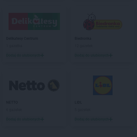
groszek
Borki
groszek
Borkowo Kościelne
groszek
Borówki
groszek
Boruja
groszek
Bożacin
Delikatesy Centrum
Biedronka
groszek
Bożepole Wielkie
1 gazetka
12 gazetek
groszek
Brdów
Dodaj do ulubionych
Dodaj do ulubionych
groszek
Breń Osuchowski
groszek
Brodnica
groszek
Brodnica Dolna
groszek
Brudzew
groszek
Brzeg
groszek
Brzeg Dolny
groszek
Brzesko
NETTO
LIDL
groszek
Brzeszcze
6 gazetek
5 gazetek
groszek
Brzezie
Dodaj do ulubionych
Dodaj do ulubionych
groszek
Brzezinka
groszek
Brzeziny