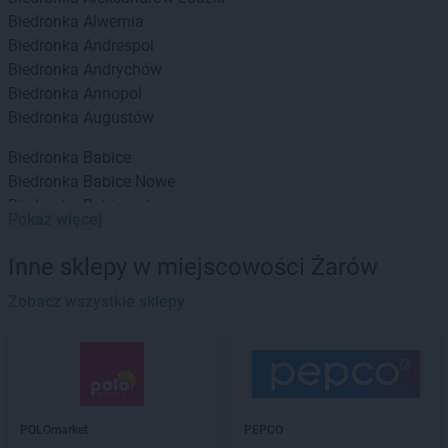
Biedronka
Alwernia
Biedronka
Andrespol
Biedronka
Andrychów
Biedronka
Annopol
Biedronka
Augustów
Biedronka
Babice
Biedronka
Babice Nowe
Biedronka
Babimost
Pokaż więcej
Biedronka
Baborów
Biedronka
Banie
Inne sklepy w miejscowości Żarów
Biedronka
Banie Mazurskie
Biedronka
Zobacz wszystkie sklepy
Banino
Biedronka
Baniocha
Biedronka
Baranowo
Biedronka
Barciany
Biedronka
Barcin
Biedronka
Barczewo
POLOmarket
PEPCO
Biedronka
Bardo