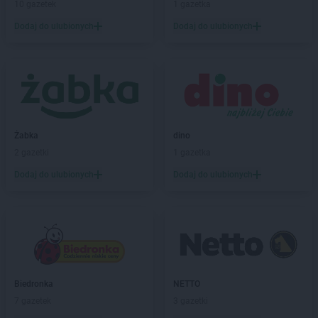
10 gazetek
1 gazetka
Biedronka
Barlinek
Dodaj do ulubionych
Dodaj do ulubionych
Biedronka
Bartoszyce
Biedronka
Barwice
Biedronka
Będzin
Biedronka
Bełchatów
Biedronka
Bełżyce
Biedronka
Bestwina
Biedronka
Bezrzecze
Żabka
dino
Biedronka
Biała
2 gazetki
1 gazetka
Biedronka
Biała Parcela
Dodaj do ulubionych
Dodaj do ulubionych
Biedronka
Biała Piska
Biedronka
Biała Podlaska
Biedronka
Biała Rawska
Biedronka
Białe Błota
Biedronka
Białka
Biedronka
Białka Tatrzańska
Biedronka
NETTO
Biedronka
Białobrzegi
7 gazetek
3 gazetki
Biedronka
Białogard