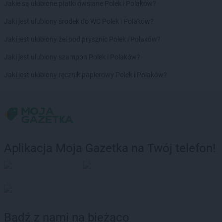
Biedronka
Brzeziny
Jakie są ulubione płatki owsiane Polek i Polaków?
Biedronka
Brzezna
Jaki jest ulubiony środek do WC Polek i Polaków?
Biedronka
Brzeźnio
Biedronka
Brzostek
Jaki jest ulubiony żel pod prysznic Polek i Polaków?
Biedronka
Brzoza
Jaki jest ulubiony szampon Polek i Polaków?
Biedronka
Brzozów
Biedronka
Buczkowice
Jaki jest ulubiony ręcznik papierowy Polek i Polaków?
Biedronka
Budzów
Biedronka
Budzyń
Biedronka
Buk
Biedronka
Bukowno
Biedronka
Bulowice
Biedronka
Busko-Zdrój
Aplikacja Moja Gazetka na Twój telefon!
Biedronka
Bychawa
Biedronka
Byczyna
Biedronka
Bydgoszcz
Biedronka
Bystrzyca Górna
Biedronka
Bystrzyca Kłodzka
Bądź z nami na bieżąco
Biedronka
Bytom