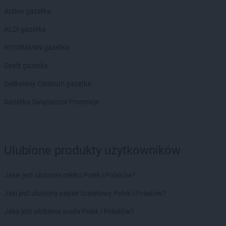
Biedronka
Bońki
Action gazetka
Biedronka
Borek Wielkopolski
ALDI gazetka
Biedronka
Borki
Biedronka
Borkowo
ROSSMANN gazetka
Biedronka
Borne Sulinowo
Dealz gazetka
Biedronka
Borówiec
Biedronka
Branice
Delikatesy Centrum gazetka
Biedronka
Braniewo
Gazetka Świąteczne Promocje
Biedronka
Brańsk
Biedronka
Brenna
Biedronka
Brodnica
Biedronka
Brusy
Ulubione produkty użytkowników
Biedronka
Brwinów
Biedronka
Brzeg
Jakie jest ulubione mleko Polek i Polaków?
Biedronka
Brzeg Dolny
Biedronka
Brześć Kujawski
Jaki jest ulubiony papier toaletowy Polek i Polaków?
Biedronka
Brzesko
Jaka jest ulubiona woda Polek i Polaków?
Biedronka
Brzeszcze