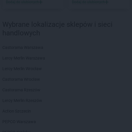
Biedronka
Biały Bór
Dodaj do ulubionych
Dodaj do ulubionych
Biedronka
Białystok
Biedronka
Biecz
Biedronka
Biedronka
Wybrane lokalizacje sklepów i sieci
Biedronka
Biedrusko
handlowych
Biedronka
Bielany Wrocławskie
Biedronka
Bielawa
Castorama Warszawa
Biedronka
Bielsk
Biedronka
Bielsk Podlaski
Leroy Merlin Warszawa
Biedronka
Bielsko-Biała
Leroy Merlin Wrocław
Biedronka
Biertowice
Biedronka
Bieruń
Castorama Wrocław
Biedronka
Bierutów
Castorama Rzeszów
Biedronka
Biłgoraj
Biedronka
Biskupice
Leroy Merlin Rzeszów
Biedronka
Biskupiec
Action Szczecin
Biedronka
Blachownia
Biedronka
Błażowa
PEPCO Warszawa
Biedronka
Błędów