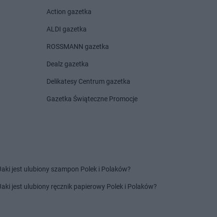
rnotrzew
Chorten
Czosnów
Action gazetka
rnów
Chorten
Czyczkowy
rny Bór
Chorten
Czyże
ALDI gazetka
chowice-Dziedzice
Chorten
Czyżew
ROSSMANN gazetka
rnice Borowe
Dealz gazetka
zdowo
Chorten
Działki
ęck
Chorten
Dziechciniec
Delikatesy Centrum gazetka
inia
Chorten
Dzięcielec
Gazetka Świąteczne Promocje
ewica
Chorten
Dzierlin
onówko
Chorten
Dzierzgów
ycim
Chorten
Dzierżoniów
iny
Chorten
Dziewin
ów
zki
Jaki jest ulubiony szampon Polek i Polaków?
cza Mała
ałdowo
Jaki jest ulubiony ręcznik papierowy Polek i Polaków?