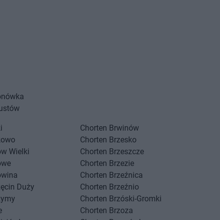
onówka
ustów
i
Chorten
Brwinów
kowo
Chorten
Brzesko
w Wielki
Chorten
Brzeszcze
owe
Chorten
Brzezie
owina
Chorten
Brzeźnica
zęcin Duży
Chorten
Brzeźnio
zymy
Chorten
Brzóski-Gromki
e
Chorten
Brzoza