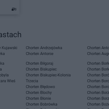
8
astach
 Kujawski
Chorten
Andrzejówka
Chorten
Ant
wka
Chorten
Antonie
Chorten
Aug
ska
Chorten
Biłgoraj
Chorten
Bork
a
Chorten
Biskupiec
Chorten
Bor
obyla
Chorten
Biskupiec-Kolonia
Chorten
Boró
tara Wieś
Trzecia
Chorten
Bor
Chorten
Błędowo
Chorten
Bor
Chorten
Blochy
Chorten
Bor
Chorten
Błonie
Chorten
Bor
Chorten
Bobrówka
Chorten
Boż