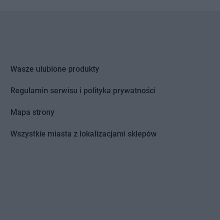
tomin
Chorten
Grodzisk Wielkopolski
idlino
Chorten
Grójec
orowo
Chorten
Gronowo Górne
 Lipiński
Chorten
Grudziądz
Wasze ulubione produkty
bowiec
Chorten
Grupa
bowo
Chorten
Gruszki
Regulamin serwisu i polityka prywatności
dy
Chorten
Gryfice
dy-Woniecko
Chorten
Gryfino
Mapa strony
jewo
Chorten
Grzebowilk
nowo
Chorten
Grzybowo
Wszystkie miasta z lokalizacjami sklepów
zówka
Chorten
Grzymkowice
dek
Chorten
Gulczewo
dzisk Mazowiecki
Chorten
Guźnia
bieszów
d
zlew