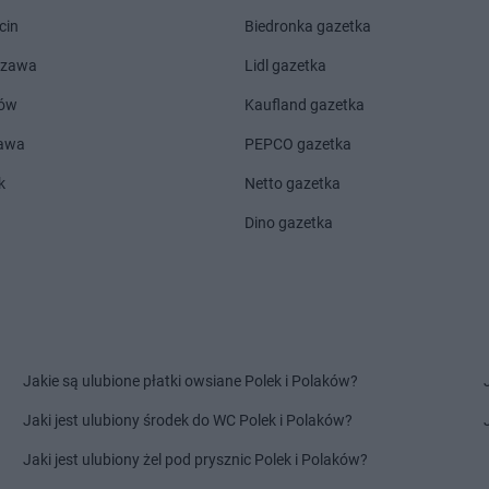
 Drugie
Chorten
Cierno-Żabieniec
Chorten
Cza
cin
Biedronka gazetka
Chorten
Cieszyn
Chorten
Cza
Chorten
Cisewie
Chorten
Cza
szawa
Lidl gazetka
Chorten
Cyców-Kolonia Druga
Chorten
Cze
ów
Kaufland gazetka
o
Chorten
Czadrów
Chorten
Cze
zawa
PEPCO gazetka
Chorten
Dobry Las
Chorten
Dro
Chorten
Dobrzyniewo Duże
Chorten
Drw
k
Netto gazetka
Chorten
Dobrzyniewo Fabryczne
Chorten
Drw
Dino gazetka
Chorten
Dokudów Drugi
Chorten
Drz
Chorten
Dolistowo Nowe
Chorten
Drz
Chorten
Dolna Grupa
Chorten
Drz
Chorten
Domaniew
Chorten
Dub
Chorten
Dopiewo
Chorten
Dub
elna
Chorten
Drawsko Pomorskie
Chorten
Duc
Jakie są ulubione płatki owsiane Polek i Polaków?
Chorten
Drążdżewo
Chorten
Dul
Chorten
Drohiczyn
Chorten
Dzi
Jaki jest ulubiony środek do WC Polek i Polaków?
Chorten
Elżbietów
Jaki jest ulubiony żel pod prysznic Polek i Polaków?