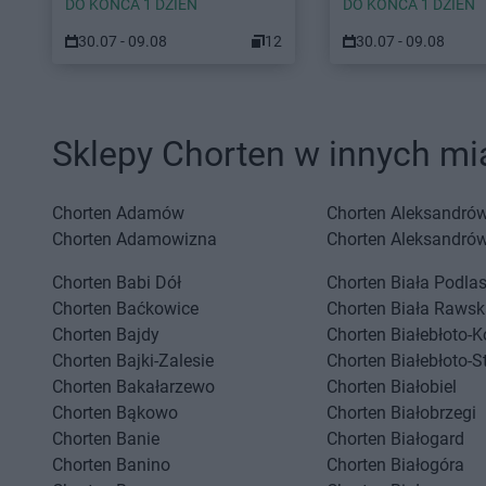
DO KOŃCA 1 DZIEŃ
DO KOŃCA 1 DZIEŃ
30.07 - 09.08
12
30.07 - 09.08
Sklepy Chorten w innych mi
Chorten
Adamów
Chorten
Aleksandrów
Chorten
Adamowizna
Chorten
Aleksandró
Chorten
Babi Dół
Chorten
Biała Podla
Chorten
Baćkowice
Chorten
Biała Rawsk
Chorten
Bajdy
Chorten
Białebłoto-K
Chorten
Bajki-Zalesie
Chorten
Białebłoto-S
Chorten
Bakałarzewo
Chorten
Białobiel
Chorten
Bąkowo
Chorten
Białobrzegi
Chorten
Banie
Chorten
Białogard
Chorten
Banino
Chorten
Białogóra