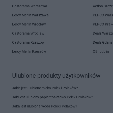
Chorten
Chełm
Chorten
Chojno Nowe
Castorama Warszawa
Action Szcze
Chorten
Chełm Śląski
Chorten
Chojnów
Chorten
Chełmek
Chorten
Choroszcz
Leroy Merlin Warszawa
PEPCO War
Chorten
Chełmno
Chorten
Chorzów
Leroy Merlin Wrocław
PEPCO Krak
Chorten
Chełmża
Chorten
Choszczew
Castorama Wrocław
Dealz Wars
Chorten
Dąbrowa
Chorten
Darłowo
Chorten
Dąbrowa Białostocka
Chorten
Dębki
Castorama Rzeszów
Dealz Gdańs
Chorten
Dąbrowa Chełmińska
Chorten
Dębna
Leroy Merlin Rzeszów
OBI Lublin
Chorten
Dąbrowa Tarnowska
Chorten
Dębnik
Chorten
Dąbrowa Wielka
Chorten
Dębno
Chorten
Dąbrowa-Kaski
Chorten
Dębowica
Chorten
Dąbrówka
Chorten
Debrzno
Ulubione produkty użytkowników
Chorten
Dąbrówka Kościelna
Chorten
Dębsk
Chorten
Dąbrówka Leśna
Chorten
Długa Kości
Jakie jest ulubione mleko Polek i Polaków?
Chorten
Dąbrówki
Chorten
Długie
Chorten
Dąbrówno
Chorten
Dobre
Jaki jest ulubiony papier toaletowy Polek i Polaków?
Chorten
Elbląg
Chorten
Ełk
Jaka jest ulubiona woda Polek i Polaków?