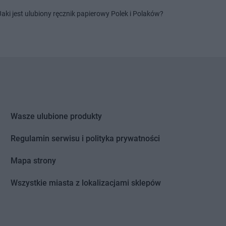
hów
Jaki jest ulubiony ręcznik papierowy Polek i Polaków?
ów
sztyn
tów
leń
Wasze ulubione produkty
Regulamin serwisu i polityka prywatności
Mapa strony
Wszystkie miasta z lokalizacjami sklepów