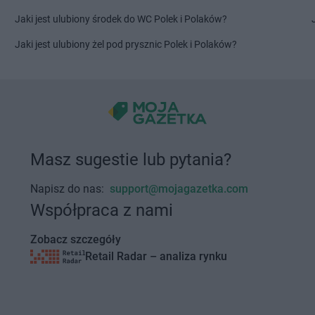
ubelski
kakto.pl
Trzebnica
kakto.pl
Tuc
Jaki jest ulubiony środek do WC Polek i Polaków?
kakto.pl
Włoszczowa
kakto.pl
Woł
Jaki jest ulubiony żel pod prysznic Polek i Polaków?
kakto.pl
Wodzisław Śląski
kakto.pl
Wol
kakto.pl
Wola
kakto.pl
Zduńska Wola
kakto.pl
Zło
kakto.pl
Zgierz
kakto.pl
Zwo
kakto.pl
Złotniki Kujawskie
Masz sugestie lub pytania?
kakto.pl
Żyrardów
Napisz do nas:
support@mojagazetka.com
Współpraca z nami
Zobacz szczegóły
Retail Radar – analiza rynku