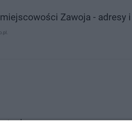
 miejscowości Zawoja - adresy i
.pl.
astach