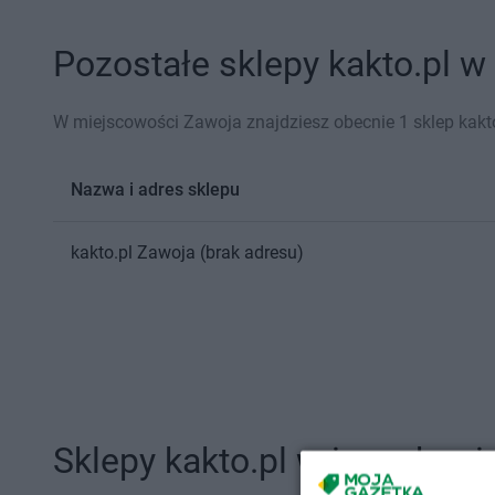
Pozostałe sklepy kakto.pl w
W miejscowości Zawoja znajdziesz obecnie 1 sklep kakto
Nazwa i adres sklepu
kakto.pl
Zawoja
(brak adresu)
Sklepy kakto.pl w innych mi