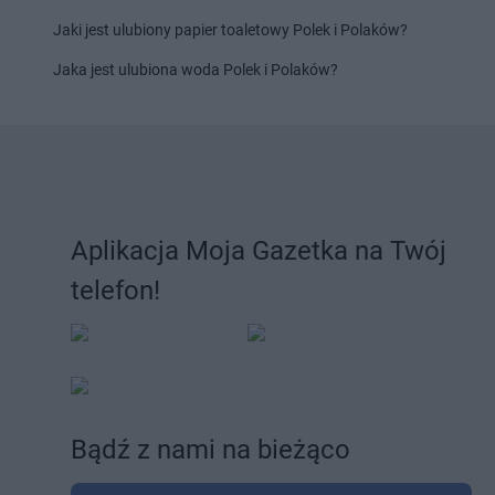
kakto.pl
Terespol
kakto.pl
Tomaszów L
Jaki jest ulubiony papier toaletowy Polek i Polaków?
kakto.pl
Wałbrzych
kakto.pl
Wieliczka
Jaka jest ulubiona woda Polek i Polaków?
kakto.pl
Węgierska Górka
kakto.pl
Wieruszów
kakto.pl
Wieleń
kakto.pl
Wilczogóra
kakto.pl
Ząbkowice Śląskie
kakto.pl
Zawiercie
kakto.pl
Zabrze
kakto.pl
Zawoja
kakto.pl
Zakopane
kakto.pl
Zbuczyn
Aplikacja Moja Gazetka na Twój
kakto.pl
Żegocina
kakto.pl
Żuromin
telefon!
Bądź z nami na bieżąco