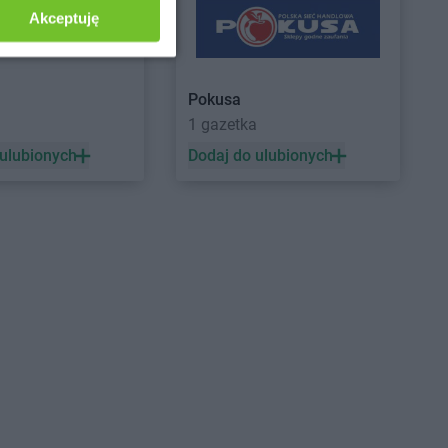
iszowice
Akceptuję
snystaw
kakto.pl
Kutno
śniewice
kakto.pl
Kwidzyn
Pokusa
sno
a
1 gazetka
toszyn
eszowice
 ulubionych
Dodaj do ulubionych
in
wek
ana Dolna
łowice
y Tomyśl