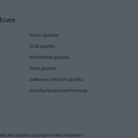
a
rzeszów
kakto.pl
Otwock
dlowe
ięcim
stajń
kakto.pl
Pyrzyce
Action gazetka
czyna
ALDI gazetka
ów
k
ROSSMANN gazetka
a
Dealz gazetka
kakto.pl
Rydułtowy
ziny
kakto.pl
Rypin
Delikatesy Centrum gazetka
wiszyn
kakto.pl
Syców
Gazetka Świąteczne Promocje
nie Śląskie
kakto.pl
Szczekociny
ha Beskidzka
echów
ebodzin
kakto.pl
Świętochłowice
hola
Jaki jest ulubiony szampon Polek i Polaków?