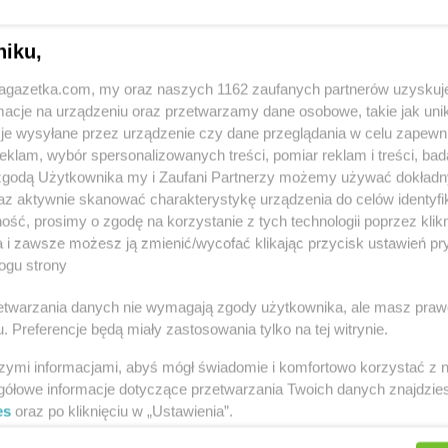
niku,
kakto.pl
Bolków
kakto.pl
Brz
czyńskiego
kakto.pl
Brusy
kakto.pl
Byc
jagazetka.com, my oraz naszych 1162 zaufanych partnerów uzyskuj
cje na urządzeniu oraz przetwarzamy dane osobowe, takie jak unika
kakto.pl
Brzeg
je wysyłane przez urządzenie czy dane przeglądania w celu zapewn
ec
kakto.pl
Cieszyn
kakto.pl
Cze
klam, wybór spersonalizowanych treści, pomiar reklam i treści, bad
kakto.pl
Czarny Dunajec
kakto.pl
Czę
 zgodą Użytkownika my i Zaufani Partnerzy możemy używać dokład
az aktywnie skanować charakterystykę urządzenia do celów identyfi
kakto.pl
Drzewica
kakto.pl
Dzi
ść, prosimy o zgodę na korzystanie z tych technologii poprzez klikn
kakto.pl
Dynów
kakto.pl
Dzi
a i zawsze możesz ją zmienić/wycofać klikając przycisk ustawień pr
ogu strony
rzetwarzania danych nie wymagają zgody użytkownika, ale masz praw
kakto.pl
Golub-Dobrzyń
kakto.pl
Gorl
. Preferencje będą miały zastosowania tylko na tej witrynie.
kakto.pl
Góra Kalwaria
kakto.pl
Gro
i Zawoja
szymi informacjami, abyś mógł świadomie i komfortowo korzystać z
Zobacz wszystkie sklepy
gółowe informacje dotyczące przetwarzania Twoich danych znajdzi
es
oraz po kliknięciu w „Ustawienia”.