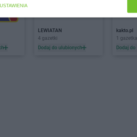
lski
kakto.pl
Jarocin
kakto.pl
Jaw
USTAWIENIA
kakto.pl
Kock
kakto.pl
Kra
Koźle
kakto.pl
Kostrzyn nad Odrą
kakto.pl
Kro
LEWIATAN
kakto.pl
kakto.pl
Koszęcin
kakto.pl
Kro
4 gazetki
1 gazetk
kakto.pl
Koźminek
kakto.pl
Kro
kakto.pl
Kraków
kakto.pl
Krz
ch
Dodaj do ulubionych
Dodaj do
kakto.pl
Łowicz
kakto.pl
Łuków
kakto.pl
Liszki
kakto.pl
Lubl
kakto.pl
Lubaczów
kakto.pl
Lwó
kakto.pl
Lubań
kakto.pl
Międzyrzecz
kakto.pl
Msz
kakto.pl
Mielec
kakto.pl
Mys
Podlaski
kakto.pl
Mikołów
e
kakto.pl
Nowy Sącz
kakto.pl
Now