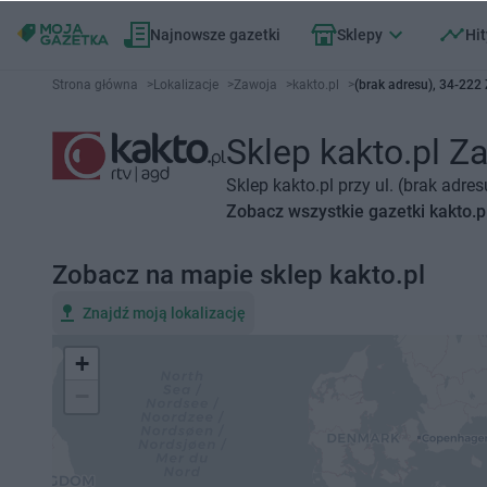
Najnowsze gazetki
Sklepy
Hit
Strona główna
>
Lokalizacje
>
Zawoja
>
kakto.pl
>
(brak adresu), 34-222
Sklep kakto.pl Za
Sklep kakto.pl przy ul. (brak adr
Zobacz wszystkie gazetki kakto.p
Zobacz na mapie sklep kakto.pl
Znajdź moją lokalizację
+
−