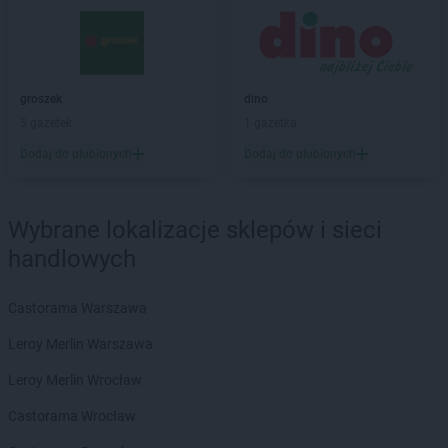
groszek
Bałoszyce
groszek
Bandysie
groszek
Baniocha
groszek
Bańska Niżna
groszek
dino
groszek
Baranowo
5 gazetek
1 gazetka
groszek
Barciany
Dodaj do ulubionych
Dodaj do ulubionych
groszek
Barczewo
groszek
Barnim
groszek
Bartoszyce
Wybrane lokalizacje sklepów i sieci
groszek
Bażanówka
handlowych
groszek
Będzin
groszek
Bełk
groszek
Bełżec
Castorama Warszawa
groszek
Bemowizna
Leroy Merlin Warszawa
groszek
Berezka
groszek
Biała
Leroy Merlin Wrocław
groszek
Biała Podlaska
Castorama Wrocław
groszek
Białoboki