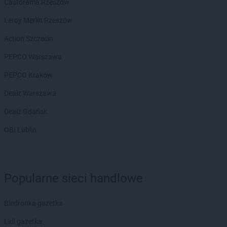
groszek
Białobrzeg
Castorama Rzeszów
groszek
Białochowo
Leroy Merlin Rzeszów
groszek
Biały Dunajec
groszek
Białystok
Action Szczecin
groszek
Biardy
PEPCO Warszawa
groszek
Biejkowska Wola
groszek
Bielcza
PEPCO Kraków
groszek
Bieliniec
Dealz Warszawa
groszek
Bielsko-Biała
groszek
Bieniów
Dealz Gdańsk
groszek
Bierzwienna Długa
OBI Lublin
groszek
Bierzwnica
groszek
Biesiadki
groszek
Biłgoraj
groszek
Binino
Popularne sieci handlowe
groszek
Bircza
groszek
Biskupice
Biedronka gazetka
groszek
Biskupiec
groszek
Biszcza
Lidl gazetka