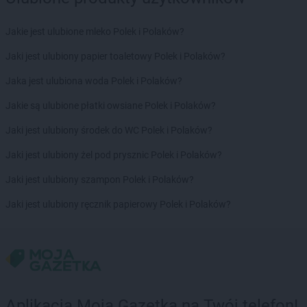
groszek
Bolechowice
groszek
Bolesławiec
Jakie jest ulubione mleko Polek i Polaków?
groszek
Boleszkowice
Jaki jest ulubiony papier toaletowy Polek i Polaków?
groszek
Boratyn
groszek
Borki
Jaka jest ulubiona woda Polek i Polaków?
groszek
Borkowo Kościelne
Jakie są ulubione płatki owsiane Polek i Polaków?
groszek
Borówki
groszek
Boruja
Jaki jest ulubiony środek do WC Polek i Polaków?
groszek
Bożacin
Jaki jest ulubiony żel pod prysznic Polek i Polaków?
groszek
Bożepole Wielkie
groszek
Brdów
Jaki jest ulubiony szampon Polek i Polaków?
groszek
Breń Osuchowski
Jaki jest ulubiony ręcznik papierowy Polek i Polaków?
groszek
Brodnica
groszek
Brodnica Dolna
groszek
Brudzew
groszek
Brzeg
groszek
Brzeg Dolny
groszek
Brzesko
Aplikacja Moja Gazetka na Twój telefon!