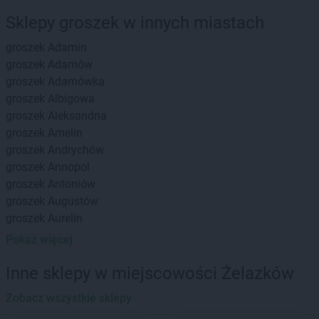
Sklepy groszek w innych miastach
groszek
Adamin
groszek
Adamów
groszek
Adamówka
groszek
Albigowa
groszek
Aleksandria
groszek
Amelin
groszek
Andrychów
groszek
Annopol
groszek
Antoniów
groszek
Augustów
groszek
Aurelin
Pokaż więcej
groszek
Babiak
groszek
Babice
Inne sklepy w miejscowości Żelazków
groszek
Babimost
groszek
Zobacz wszystkie sklepy
Bądki
groszek
Bakałarzewo