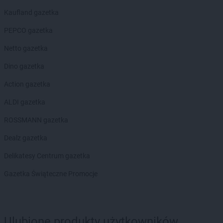
groszek
Bisztynek
Kaufland gazetka
groszek
Błażkowa
groszek
Błażowa
PEPCO gazetka
groszek
Błażowa Górna
Netto gazetka
groszek
Błędów
groszek
Bledzew
Dino gazetka
groszek
Błogie Szlacheckie
Action gazetka
groszek
Bobrowiec
groszek
Bobrowniki Małe
ALDI gazetka
groszek
Boby-Kolonia
ROSSMANN gazetka
groszek
Bochnia
groszek
Bodzanów
Dealz gazetka
groszek
Bogate
Delikatesy Centrum gazetka
groszek
Bogatki
groszek
Bogoria
Gazetka Świąteczne Promocje
groszek
Bogucin
groszek
Bogumiłowice
groszek
Bojanów
Ulubione produkty użytkowników
groszek
Bojszowy Nowe