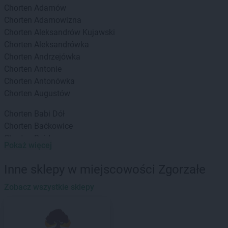
Chorten
Adamów
Chorten
Adamowizna
Chorten
Aleksandrów Kujawski
Chorten
Aleksandrówka
Chorten
Andrzejówka
Chorten
Antonie
Chorten
Antonówka
Chorten
Augustów
Chorten
Babi Dół
Chorten
Baćkowice
Chorten
Bajdy
Pokaż więcej
Chorten
Bajki-Zalesie
Chorten
Bakałarzewo
Inne sklepy w miejscowości Zgorzałe
Chorten
Bąkowo
Chorten
Zobacz wszystkie sklepy
Banie
Chorten
Banino
Chorten
Baranowo
Chorten
Barchów