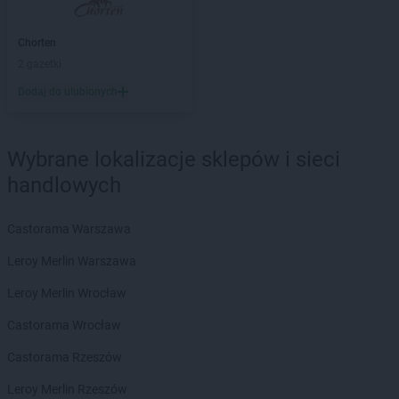
Chorten
Barcikowo
Chorten
Barcin
Chorten
Chorten
Bargłów Kościelny
2 gazetki
Chorten
Bartniki
Dodaj do ulubionych
Chorten
Bartołty Wielkie
Chorten
Bartoszyce
Chorten
Będzieszyn
Wybrane lokalizacje sklepów i sieci
Chorten
Bełchatów
handlowych
Chorten
Bezledy
Chorten
Biała Niżna
Chorten
Biała Piska
Castorama Warszawa
Chorten
Biała Podlaska
Leroy Merlin Warszawa
Chorten
Biała Rawska
Chorten
Białebłoto-Kobyla
Leroy Merlin Wrocław
Chorten
Białebłoto-Stara Wieś
Castorama Wrocław
Chorten
Białobiel
Chorten
Białobrzegi
Castorama Rzeszów
Chorten
Białogard
Leroy Merlin Rzeszów
Chorten
Białogóra