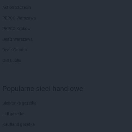
Chorten
Białousy
Action Szczecin
Chorten
Białowieża
PEPCO Warszawa
Chorten
Białożewin
Chorten
Białystok
PEPCO Kraków
Chorten
Biecz
Dealz Warszawa
Chorten
Biedaszki
Chorten
Biedrzychowice
Dealz Gdańsk
Chorten
Bielany-Żyłaki
OBI Lublin
Chorten
Bielicha
Chorten
Bieliny
Chorten
Bielsk Podlaski
Chorten
Bielsko-Biała
Popularne sieci handlowe
Chorten
Bierwce
Chorten
Biłgoraj
Biedronka gazetka
Chorten
Biskupiec
Chorten
Biskupiec-Kolonia Trzecia
Lidl gazetka
Chorten
Błędowo
Kaufland gazetka
Chorten
Blochy