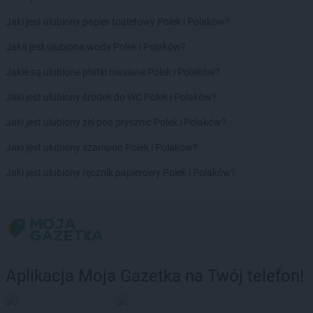
Chorten
Borowina
Jaki jest ulubiony papier toaletowy Polek i Polaków?
Chorten
Borzęcin Duży
Chorten
Borzymy
Jaka jest ulubiona woda Polek i Polaków?
Chorten
Boże
Jakie są ulubione płatki owsiane Polek i Polaków?
Chorten
Braciejówka
Chorten
Bramki
Jaki jest ulubiony środek do WC Polek i Polaków?
Chorten
Braniewo
Jaki jest ulubiony żel pod prysznic Polek i Polaków?
Chorten
Brańsk
Chorten
Brenna
Jaki jest ulubiony szampon Polek i Polaków?
Chorten
Brochów
Jaki jest ulubiony ręcznik papierowy Polek i Polaków?
Chorten
Brójce
Chorten
Brok
Chorten
Brończany
Chorten
Broniewice
Chorten
Bronowo
Chorten
Brudki Stare
Aplikacja Moja Gazetka na Twój telefon!
Chorten
Brusy
Chorten
Brwinów
Chorten
Brzesko