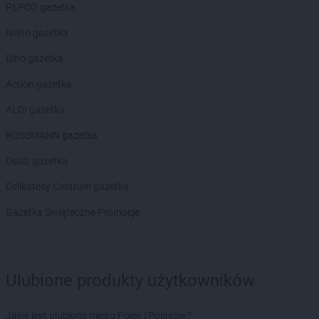
Chorten
Błonie
PEPCO gazetka
Chorten
Bobrówka
Netto gazetka
Chorten
Bobrowniki
Chorten
Bochnia
Dino gazetka
Chorten
Boćki
Action gazetka
Chorten
Bodaczów
Chorten
Bogatynia
ALDI gazetka
Chorten
Bogdanka
ROSSMANN gazetka
Chorten
Bojano
Chorten
Bolęcin
Dealz gazetka
Chorten
Bolesławiec
Delikatesy Centrum gazetka
Chorten
Bolimów
Chorten
Bolków
Gazetka Świąteczne Promocje
Chorten
Bolszewo
Chorten
Borek
Chorten
Borki
Ulubione produkty użytkowników
Chorten
Borkowo
Chorten
Borów Wielki
Chorten
Borowe
Jakie jest ulubione mleko Polek i Polaków?