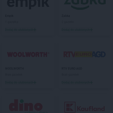
Chorten
Bogatynia
Chorten
Bogdanka
Chorten
Empik
Bojano
Żabka
Chorten
1 gazetka
Bolęcin
2 gazetki
Chorten
Bolesławiec
Dodaj do ulubionych
Dodaj do ulubionych
Chorten
Bolimów
Chorten
Bolków
Chorten
Bolszewo
Chorten
Borek
Chorten
Borki
Chorten
Borkowo
WOOLWORTH
RTV EURO AGD
Chorten
Borów Wielki
Brak gazetek
Brak gazetek
Chorten
Borowe
Chorten
Dodaj do ulubionych
Borowina
Dodaj do ulubionych
Chorten
Borzęcin Duży
Chorten
Borzymy
Chorten
Boże
Chorten
Braciejówka