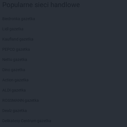
Popularne sieci handlowe
Chorten
Ciechanowiec
Chorten
Ciemne
Chorten
Cierno-Żabieniec
Biedronka gazetka
Chorten
Cieszyn
Lidl gazetka
Chorten
Cisewie
Chorten
Cyców-Kolonia Druga
Kaufland gazetka
Chorten
Czadrów
PEPCO gazetka
Chorten
Czaple
Chorten
Czarna
Netto gazetka
Chorten
Czarna Białostocka
Dino gazetka
Chorten
Czarna Wieś Kościelna
Chorten
Czarnków
Action gazetka
Chorten
Czarnotrzew
ALDI gazetka
Chorten
Czarnów
Chorten
Czarny Bór
ROSSMANN gazetka
Chorten
Czechowice-Dziedzice
Dealz gazetka
Chorten
Czernice Borowe
Chorten
Czerniewice
Delikatesy Centrum gazetka