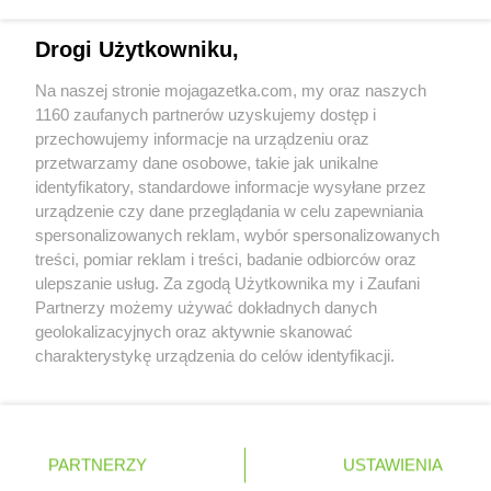
Chorten
Dopiewo
Napisz do nas:
support@mojagazetka.com
Chorten
Drawsko Pomorskie
Drogi Użytkowniku,
Współpraca z nami
Chorten
Drążdżewo
Chorten
Drohiczyn
Na naszej stronie mojagazetka.com, my oraz naszych
Zobacz szczegóły
1160 zaufanych partnerów uzyskujemy dostęp i
Chorten
Drozdowo
Retail Radar – analiza rynku
przechowujemy informacje na urządzeniu oraz
Chorten
Drwęck
przetwarzamy dane osobowe, takie jak unikalne
Chorten
Drwinia
identyfikatory, standardowe informacje wysyłane przez
Chorten
Drzewica
Wasze ulubione produkty
urządzenie czy dane przeglądania w celu zapewniania
Chorten
Drzonówko
spersonalizowanych reklam, wybór spersonalizowanych
Chorten
Drzycim
Regulamin serwisu i polityka prywatności
treści, pomiar reklam i treści, badanie odbiorców oraz
Chorten
Dubiny
ulepszanie usług. Za zgodą Użytkownika my i Zaufani
Chorten
Dubów
Mapa strony
Partnerzy możemy używać dokładnych danych
Chorten
Duczki
geolokalizacyjnych oraz aktywnie skanować
Zawsze najnowsze gazetki w naszej
Wszystkie miasta z lokalizacjami sklepów
Chorten
Dulcza Mała
charakterystykę urządzenia do celów identyfikacji.
Chorten
Działdowo
Ponieważ cenimy Twoją prywatność, prosimy o zgodę na
aplikacji
korzystanie z tych technologii poprzez kliknięcie
Chorten
Działki
„Akceptuję”. Zgoda jest dobrowolna i zawsze możesz ją
Chorten
Dziechciniec
+ 1,5 mln zadowolonych kupujących
zmienić/wycofać klikając przycisk ustawień prywatności
Polska
Czechy
Ukraina
Litwa
Słowacja
Rumunia
Chorten
Dzięcielec
PARTNERZY
USTAWIENIA
znajdujący się w lewym dolnym rogu strony
Chorten
Dzierlin