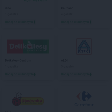
Chorten
Bramki
Chorten
Braniewo
dino
Kaufland
Chorten
Brańsk
1 gazetka
4 gazetki
Chorten
Brenna
Dodaj do ulubionych
Dodaj do ulubionych
Chorten
Brochów
Chorten
Brójce
Chorten
Brok
Chorten
Brończany
Chorten
Broniewice
Chorten
Bronowo
Chorten
Brudki Stare
Delikatesy Centrum
ALDI
Chorten
Brusy
1 gazetka
5 gazetek
Chorten
Brwinów
Dodaj do ulubionych
Dodaj do ulubionych
Chorten
Brzesko
Chorten
Brzeszcze
Chorten
Brzezie
Chorten
Brzeźnica
Chorten
Brzeźnio
Chorten
Brzóski-Gromki