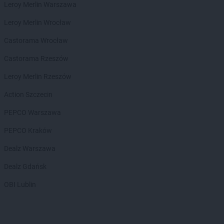
Chorten
Chałupy
Leroy Merlin Warszawa
Chorten
Chełm
Leroy Merlin Wrocław
Chorten
Chełm Śląski
Chorten
Chełmek
Castorama Wrocław
Chorten
Chełmno
Castorama Rzeszów
Chorten
Chełmża
Chorten
Chłopy
Leroy Merlin Rzeszów
Chorten
Chociule
Action Szczecin
Chorten
Chociw
Chorten
Chodzież
PEPCO Warszawa
Chorten
Chojnice
PEPCO Kraków
Chorten
Chojno Nowe Drugie
Chorten
Chojnów
Dealz Warszawa
Chorten
Choroszcz
Dealz Gdańsk
Chorten
Chorzów
Chorten
Choszczewo
OBI Lublin
Chorten
Choszczno
Chorten
Chrzanów
Chorten
Ciechanów