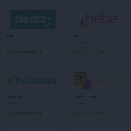
Chorten
Bartoszyce
Chorten
Będzieszyn
Chorten
Bełchatów
Chorten
Bezledy
Chorten
Biała Niżna
Chorten
Biała Piska
Dealz
hebe
Chorten
Biała Podlaska
2 gazetki
3 gazetki
Chorten
Biała Rawska
Dodaj do ulubionych
Dodaj do ulubionych
Chorten
Białebłoto-Kobyla
Chorten
Białebłoto-Stara Wieś
Chorten
Białobiel
Chorten
Białobrzegi
Chorten
Białogard
Chorten
Białogóra
LEWIATAN
Drogerie Polskie
Chorten
Białousy
4 gazetki
1 gazetka
Chorten
Białowieża
Chorten
Białożewin
Dodaj do ulubionych
Dodaj do ulubionych
Chorten
Białystok
Chorten
Biecz