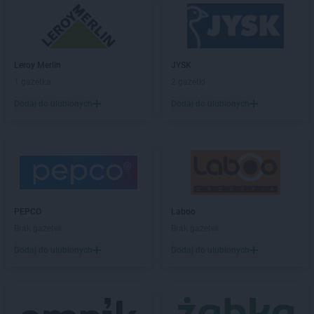
Chorten
Biedaszki
Chorten
Biedrzychowice
Chorten
Bielany-Żyłaki
Chorten
Bielicha
Leroy Merlin
JYSK
Chorten
Bieliny
1 gazetka
2 gazetki
Chorten
Bielsk Podlaski
Dodaj do ulubionych
Dodaj do ulubionych
Chorten
Bielsko-Biała
Chorten
Bierwce
Chorten
Biłgoraj
Chorten
Biskupiec
Chorten
Biskupiec-Kolonia Trzecia
Chorten
Błędowo
Chorten
Blochy
PEPCO
Laboo
Chorten
Błonie
Brak gazetek
Brak gazetek
Chorten
Bobrówka
Dodaj do ulubionych
Dodaj do ulubionych
Chorten
Bobrowniki
Chorten
Bochnia
Chorten
Boćki
Chorten
Bodaczów