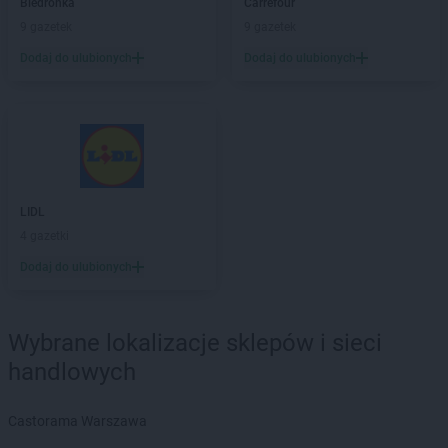
Biedronka
Carrefour
Chorten
Brzoza
9 gazetek
9 gazetek
Chorten
Brzozówka
Chorten
Budki Piaseckie
Dodaj do ulubionych
Dodaj do ulubionych
Chorten
Budy Barcząckie
Chorten
Budziska
Chorten
Bugaj
Chorten
Buk
Chorten
Bukowiec
Chorten
Bukowina
LIDL
Chorten
Burkat
4 gazetki
Chorten
Burzyn
Dodaj do ulubionych
Chorten
Bydgoszcz
Chorten
Bytom
Chorten
Bytów
Wybrane lokalizacje sklepów i sieci
Chorten
Cekcyn
handlowych
Chorten
Celestynów
Chorten
Celiny
Castorama Warszawa
Chorten
Cepno