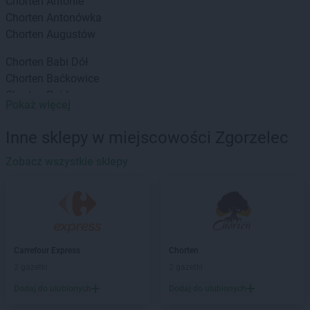
Chorten
Antonie
Chorten
Antonówka
Chorten
Augustów
Chorten
Babi Dół
Chorten
Baćkowice
Chorten
Bajdy
Pokaż więcej
Chorten
Bajki-Zalesie
Chorten
Bakałarzewo
Inne sklepy w miejscowości Zgorzelec
Chorten
Bąkowo
Chorten
Zobacz wszystkie sklepy
Banie
Chorten
Banino
Chorten
Baranowo
Chorten
Barchów
Chorten
Barcikowo
Chorten
Barcin
Carrefour Express
Chorten
Chorten
Bargłów Kościelny
2 gazetki
2 gazetki
Chorten
Bartniki
Dodaj do ulubionych
Dodaj do ulubionych
Chorten
Bartołty Wielkie