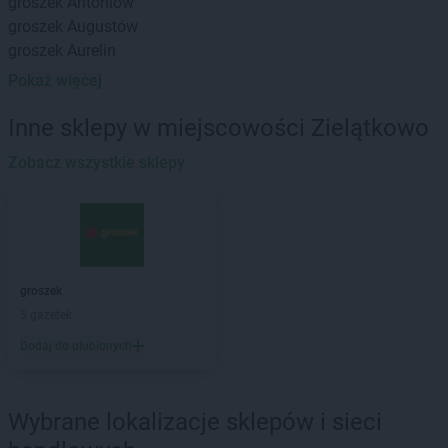
groszek
Antoniów
groszek
Augustów
groszek
Aurelin
Pokaż więcej
groszek
Babiak
groszek
Babice
Inne sklepy w miejscowości Zielątkowo
groszek
Babimost
groszek
Zobacz wszystkie sklepy
Bądki
groszek
Bakałarzewo
groszek
Bałoszyce
groszek
Bandysie
groszek
Baniocha
groszek
Bańska Niżna
groszek
groszek
Baranowo
5 gazetek
groszek
Barciany
Dodaj do ulubionych
groszek
Barczewo
groszek
Barnim
groszek
Bartoszyce
Wybrane lokalizacje sklepów i sieci
groszek
Bażanówka