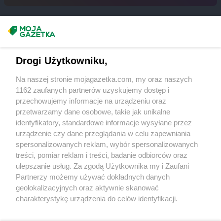
groszek
Bukowina Tatrzańska
groszek
Bukowno
groszek
Bychawa
Masz sugestie lub pytania?
groszek
Bychawka Trzecia-Kolonia
groszek
Byczyna
Napisz do nas:
support@mojagazetka.com
Drogi Użytkowniku,
groszek
Bydgoszcz
Współpraca z nami
groszek
Bysina
Na naszej stronie mojagazetka.com, my oraz naszych
Zobacz szczegóły
groszek
Bysław
1162 zaufanych partnerów uzyskujemy dostęp i
Retail Radar – analiza rynku
groszek
Bysławek
przechowujemy informacje na urządzeniu oraz
groszek
Byszwałd
przetwarzamy dane osobowe, takie jak unikalne
identyfikatory, standardowe informacje wysyłane przez
groszek
Bytom
Wasze ulubione produkty
urządzenie czy dane przeglądania w celu zapewniania
groszek
Bzianka
spersonalizowanych reklam, wybór spersonalizowanych
Regulamin serwisu i polityka prywatności
groszek
Cedry Małe
treści, pomiar reklam i treści, badanie odbiorców oraz
ulepszanie usług. Za zgodą Użytkownika my i Zaufani
groszek
Cekcyn
Mapa strony
Partnerzy możemy używać dokładnych danych
groszek
Ceków
geolokalizacyjnych oraz aktywnie skanować
groszek
Celiny
Zawsze najnowsze gazetki w naszej
Wszystkie miasta z lokalizacjami sklepów
charakterystykę urządzenia do celów identyfikacji.
groszek
Charzewice
Ponieważ cenimy Twoją prywatność, prosimy o zgodę na
aplikacji
groszek
Chełchy
korzystanie z tych technologii poprzez kliknięcie