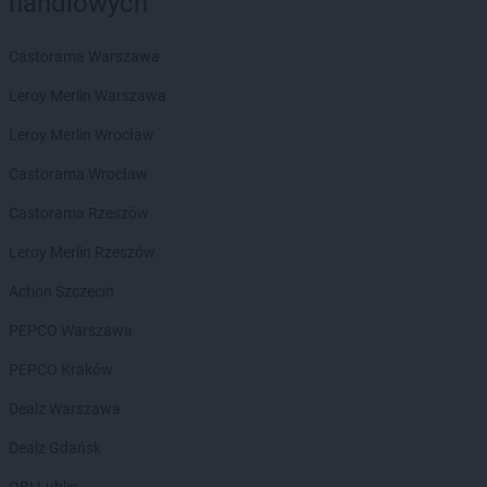
handlowych
groszek
Będzin
groszek
Bełk
groszek
Bełżec
Castorama Warszawa
groszek
Bemowizna
Leroy Merlin Warszawa
groszek
Berezka
groszek
Biała
Leroy Merlin Wrocław
groszek
Biała Podlaska
Castorama Wrocław
groszek
Białoboki
groszek
Białobrzeg
Castorama Rzeszów
groszek
Białochowo
Leroy Merlin Rzeszów
groszek
Biały Dunajec
groszek
Białystok
Action Szczecin
groszek
Biardy
PEPCO Warszawa
groszek
Biejkowska Wola
groszek
Bielcza
PEPCO Kraków
groszek
Bieliniec
Dealz Warszawa
groszek
Bielsko-Biała
groszek
Bieniów
Dealz Gdańsk
groszek
Bierzwienna Długa