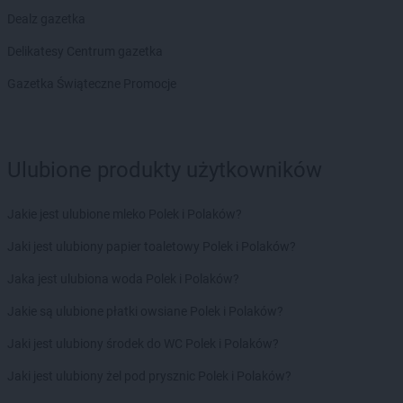
groszek
Bodzanów
Dealz gazetka
groszek
Bogate
Delikatesy Centrum gazetka
groszek
Bogatki
groszek
Bogoria
Gazetka Świąteczne Promocje
groszek
Bogucin
groszek
Bogumiłowice
groszek
Bojanów
Ulubione produkty użytkowników
groszek
Bojszowy Nowe
groszek
Bolechowice
groszek
Bolesławiec
Jakie jest ulubione mleko Polek i Polaków?
groszek
Boleszkowice
Jaki jest ulubiony papier toaletowy Polek i Polaków?
groszek
Boratyn
groszek
Borki
Jaka jest ulubiona woda Polek i Polaków?
groszek
Borkowo Kościelne
Jakie są ulubione płatki owsiane Polek i Polaków?
groszek
Borówki
groszek
Boruja
Jaki jest ulubiony środek do WC Polek i Polaków?
groszek
Bożacin
Jaki jest ulubiony żel pod prysznic Polek i Polaków?
groszek
Bożepole Wielkie