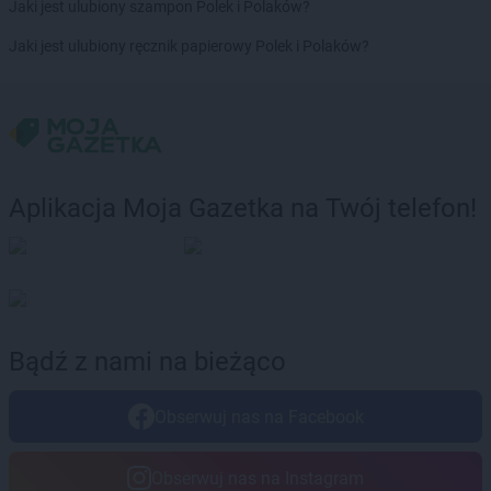
groszek
Brdów
Jaki jest ulubiony szampon Polek i Polaków?
groszek
Breń Osuchowski
Jaki jest ulubiony ręcznik papierowy Polek i Polaków?
groszek
Brodnica
groszek
Brodnica Dolna
groszek
Brudzew
groszek
Brzeg
groszek
Brzeg Dolny
groszek
Brzesko
Aplikacja Moja Gazetka na Twój telefon!
groszek
Brzeszcze
groszek
Brzezie
groszek
Brzezinka
groszek
Brzeziny
groszek
Brzeźnik
groszek
Brzeźno
Bądź z nami na bieżąco
groszek
Brzoza
groszek
Brzozie
Obserwuj nas na Facebook
groszek
Brzozowa Gać
groszek
Budzisko
groszek
Budzyń
Obserwuj nas na Instagram