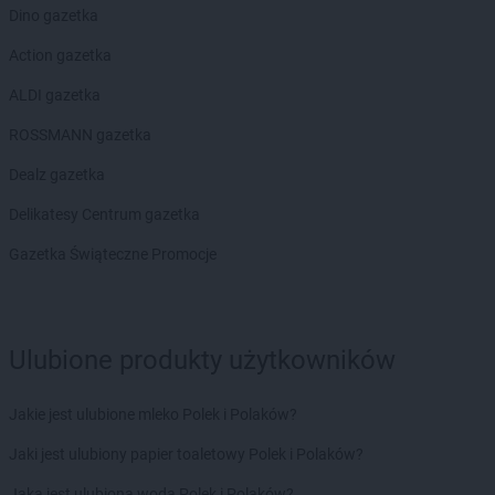
Dino gazetka
Action gazetka
ALDI gazetka
ROSSMANN gazetka
Dealz gazetka
Delikatesy Centrum gazetka
Gazetka Świąteczne Promocje
Ulubione produkty użytkowników
Jakie jest ulubione mleko Polek i Polaków?
Jaki jest ulubiony papier toaletowy Polek i Polaków?
Jaka jest ulubiona woda Polek i Polaków?