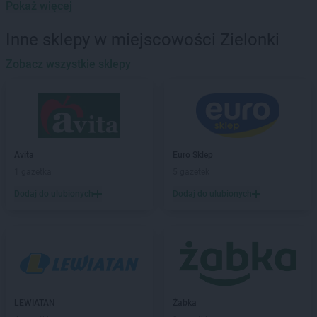
Avita
Głowienka
Pokaż więcej
Avita
Gołyszyn
Inne sklepy w miejscowości Zielonki
Avita
Imbramowice
Zobacz wszystkie sklepy
Avita
Janowice
Avita
Jastrzębie-Zdrój
Avita
Kamień
Avita
Kasinka Mała
Avita
Kraków
Avita
Euro Sklep
Avita
Królik Polski
1 gazetka
5 gazetek
Avita
Krosno
Dodaj do ulubionych
Dodaj do ulubionych
Avita
Libertów
Avita
Lipnica Mała
Avita
Mników
Avita
Myślenice
LEWIATAN
Żabka
Avita
Niebieszczany