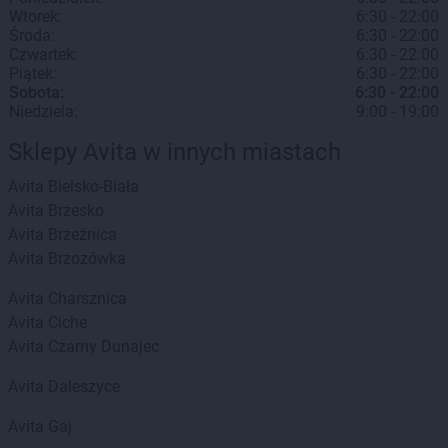
Wtorek:
6:30 - 22:00
Środa:
6:30 - 22:00
Czwartek:
6:30 - 22:00
Piątek:
6:30 - 22:00
Sobota:
6:30 - 22:00
Niedziela:
9:00 - 19:00
Sklepy Avita w innych miastach
Avita
Bielsko-Biała
Avita
Brzesko
Avita
Brzeźnica
Avita
Brzozówka
Avita
Charsznica
Avita
Ciche
Avita
Czarny Dunajec
Avita
Daleszyce
Avita
Gaj