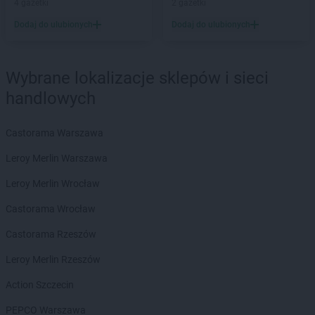
4 gazetki
2 gazetki
Avita
Osieczany
Dodaj do ulubionych
Dodaj do ulubionych
Avita
Podłęże
Avita
Podwilk
Wybrane lokalizacje sklepów i sieci
Avita
Przytkowice
handlowych
Avita
Ratułów
Castorama Warszawa
Avita
Sanok
Avita
Siepraw
Leroy Merlin Warszawa
Avita
Skawica
Leroy Merlin Wrocław
Avita
Skawina
Castorama Wrocław
Avita
Tarnawa
Avita
Tomice
Castorama Rzeszów
Avita
Toporzysko
Leroy Merlin Rzeszów
Avita
Wilkowisko
Action Szczecin
Avita
Włostów
Avita
PEPCO Warszawa
Wola Radziszowska