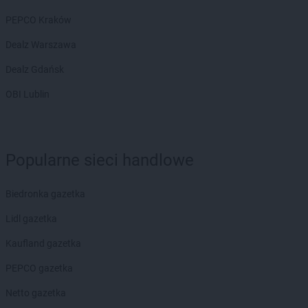
Avita
Wolbrom
PEPCO Kraków
Avita
Wolice
Avita
Dealz Warszawa
Wróblik Królewski
Avita
Wysocice
Dealz Gdańsk
Avita
Zagacie
OBI Lublin
Avita
Zawoja
Avita
Zielonki
Popularne sieci handlowe
Biedronka gazetka
Lidl gazetka
Kaufland gazetka
PEPCO gazetka
Netto gazetka