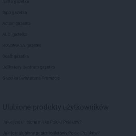
RTV EURO AGD
Poznań
Netto gazetka
RTV EURO AGD
Prudnik
Dino gazetka
RTV EURO AGD
Pruszcz Gdański
RTV EURO AGD
Pruszków
Action gazetka
RTV EURO AGD
Przasnysz
ALDI gazetka
RTV EURO AGD
Przemyśl
RTV EURO AGD
Pszczyna
ROSSMANN gazetka
RTV EURO AGD
Puck
Dealz gazetka
RTV EURO AGD
Puławy
RTV EURO AGD
Pyskowice
Delikatesy Centrum gazetka
Gazetka Świąteczne Promocje
RTV EURO AGD
Racibórz
RTV EURO AGD
Radom
RTV EURO AGD
Radomsko
RTV EURO AGD
Rawa Mazowiecka
Ulubione produkty użytkowników
RTV EURO AGD
Rawicz
RTV EURO AGD
Ruda Śląska
RTV EURO AGD
Jakie jest ulubione mleko Polek i Polaków?
Rumia
RTV EURO AGD
Rybnik
Jaki jest ulubiony papier toaletowy Polek i Polaków?