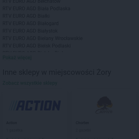
RTV EURO AGD
Bełchatów
RTV EURO AGD
Biała Podlaska
RTV EURO AGD
Białki
RTV EURO AGD
Białogard
RTV EURO AGD
Białystok
RTV EURO AGD
Bielany Wrocławskie
RTV EURO AGD
Bielsk Podlaski
RTV EURO AGD
Bielsko-Biała
Pokaż więcej
RTV EURO AGD
Biłgoraj
RTV EURO AGD
Bochnia
Inne sklepy w miejscowości Żory
RTV EURO AGD
Bogatynia
RTV EURO AGD
Zobacz wszystkie sklepy
Bolesławiec
RTV EURO AGD
Braniewo
RTV EURO AGD
Brodnica
RTV EURO AGD
Brzeg
RTV EURO AGD
Brzesko
RTV EURO AGD
Bydgoszcz
Action
Chorten
RTV EURO AGD
Bytom
1 gazetka
2 gazetki
RTV EURO AGD
Bytów