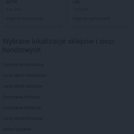
NETTO
LIDL
RTV EURO AGD
Mrągowo
6 gazetek
5 gazetek
RTV EURO AGD
Myślenice
RTV EURO AGD
Mysłowice
Dodaj do ulubionych
Dodaj do ulubionych
RTV EURO AGD
Myszków
RTV EURO AGD
Namysłów
Wybrane lokalizacje sklepów i sieci
RTV EURO AGD
Nowa Sól
handlowych
RTV EURO AGD
Nowy Dwór Mazowiecki
RTV EURO AGD
Nowy Sącz
Castorama Warszawa
RTV EURO AGD
Nowy Targ
RTV EURO AGD
Nowy Tomyśl
Leroy Merlin Warszawa
RTV EURO AGD
Nysa
Leroy Merlin Wrocław
RTV EURO AGD
Oława
Castorama Wrocław
RTV EURO AGD
Olecko
RTV EURO AGD
Oleśnica
Castorama Rzeszów
RTV EURO AGD
Olkusz
Leroy Merlin Rzeszów
RTV EURO AGD
Olsztyn
RTV EURO AGD
Opoczno
Action Szczecin