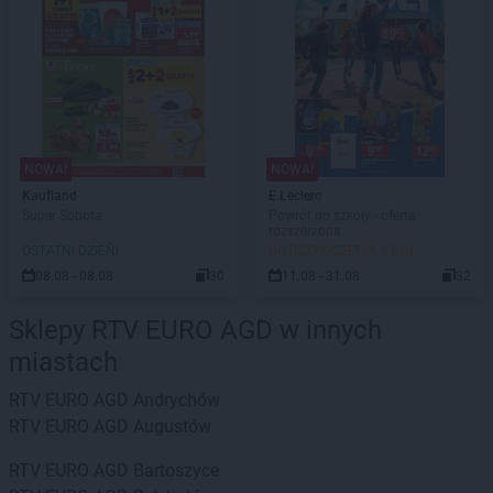
NOWA!
NOWA!
Kaufland
E.Leclerc
Super Sobota
Powrót do szkoły - oferta
rozszerzona
OSTATNI DZIEŃ!
DO ROZPOCZĘCIA 3 DNI
08.08 - 08.08
30
11.08 - 31.08
32
Sklepy RTV EURO AGD w innych
miastach
RTV EURO AGD
Andrychów
RTV EURO AGD
Augustów
RTV EURO AGD
Bartoszyce