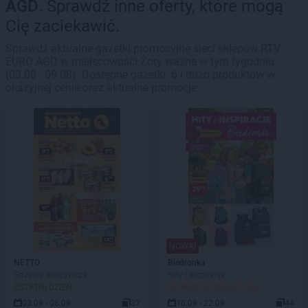
AGD
. Sprawdź inne oferty, które mogą
Cię zaciekawić.
Sprawdź aktualne gazetki promocyjne sieci sklepów RTV
EURO AGD w miejscowości Żory ważne w tym tygodniu
(03.08 - 09.08). Dostępne gazetki: 6 i dużo produktów w
okazyjnej cenie oraz aktualne promocje.
NOWA!
NETTO
Biedronka
Gazetka spożywcza
Hity i inspiracje
OSTATNI DZIEŃ!
DO ROZPOCZĘCIA 2 DNI
03.08 - 08.08
37
10.08 - 22.08
44