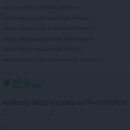
RTV EURO AGD
Rzeszów
Jaka jest ulubiona woda Polek i Polaków?
RTV EURO AGD
Sandomierz
Jakie są ulubione płatki owsiane Polek i Polaków?
RTV EURO AGD
Sanok
RTV EURO AGD
Siedlce
Jaki jest ulubiony środek do WC Polek i Polaków?
RTV EURO AGD
Siemianowice Śląskie
Jaki jest ulubiony żel pod prysznic Polek i Polaków?
RTV EURO AGD
Sieradz
RTV EURO AGD
Sierpc
Jaki jest ulubiony szampon Polek i Polaków?
RTV EURO AGD
Skarżysko-Kamienna
Jaki jest ulubiony ręcznik papierowy Polek i Polaków?
RTV EURO AGD
Skierniewice
RTV EURO AGD
Skoczów
RTV EURO AGD
Słupsk
RTV EURO AGD
Sokołów Podlaski
RTV EURO AGD
Solec Kujawski
RTV EURO AGD
Sosnowiec
Aplikacja Moja Gazetka na Twój telefon!
RTV EURO AGD
Stalowa Wola
RTV EURO AGD
Stara Iwiczna
RTV EURO AGD
Starachowice
RTV EURO AGD
Stargard