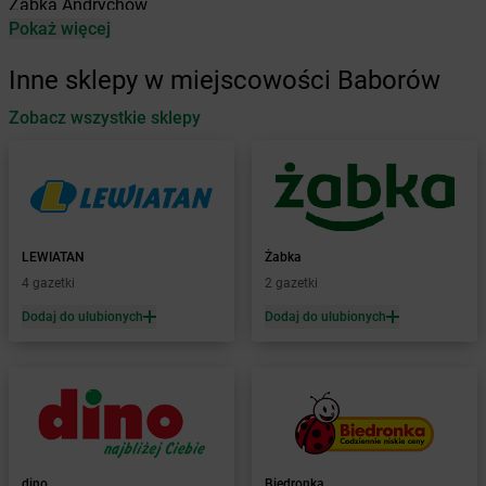
Żabka
Andrychów
Pokaż więcej
Żabka
Antonie
Żabka
Augustów
Inne sklepy w miejscowości Baborów
Żabka
Automat
Zobacz wszystkie sklepy
Żabka
Babica
Żabka
Babice Nowe
Żabka
Babimost
Żabka
Baborów
Żabka
Baboszewo
Żabka
Bachowice
LEWIATAN
Żabka
Żabka
Bądkowo
4 gazetki
2 gazetki
Żabka
Bąków
Dodaj do ulubionych
Dodaj do ulubionych
Żabka
Bałtów
Żabka
Banino
Żabka
Baniocha
Żabka
Baranowo
Żabka
Barcin
Żabka
Barczewo
dino
Biedronka