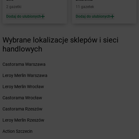
Żabka
Bardo
2 gazetki
11 gazetek
Żabka
Barlinek
Żabka
Barniewice
Dodaj do ulubionych
Dodaj do ulubionych
Żabka
Bartąg
Żabka
Bartoszyce
Żabka
Wybrane lokalizacje sklepów i sieci
Baruchowo
Żabka
Barwałd Średni
handlowych
Żabka
Barwice
Żabka
Bażanowice
Castorama Warszawa
Żabka
Bęczków
Żabka
Leroy Merlin Warszawa
Będzin
Żabka
Bełchatów
Leroy Merlin Wrocław
Żabka
Bełsznica
Żabka
Castorama Wrocław
Bełżyce
Żabka
Bestwina
Castorama Rzeszów
Żabka
Bestwinka
Żabka
Leroy Merlin Rzeszów
Bezrzecze
Żabka
BG1
Action Szczecin
Żabka
Biała