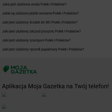
Żabka
Blizne Łaszczyńskiego
Jaka jest ulubiona woda Polek i Polaków?
Żabka
Bliżyn
Żabka
Blok Dobryszyce
Jakie są ulubione płatki owsiane Polek i Polaków?
Żabka
Błonie
Jaki jest ulubiony środek do WC Polek i Polaków?
Żabka
Bobolice
Żabka
Bobolin
Jaki jest ulubiony żel pod prysznic Polek i Polaków?
Żabka
Bobowa
Jaki jest ulubiony szampon Polek i Polaków?
Żabka
Bobrek
Żabka
Bobrowniki
Jaki jest ulubiony ręcznik papierowy Polek i Polaków?
Żabka
Bochnia
Żabka
Bodzechów
Żabka
Bodzentyn
Żabka
Bogatki
Żabka
Bogatynia
Żabka
Bogdaniec
Aplikacja Moja Gazetka na Twój telefon!
Żabka
Bogdanowo
Żabka
Boguchwała
Żabka
Boguchwałowice
Żabka
Boguszów-Gorce