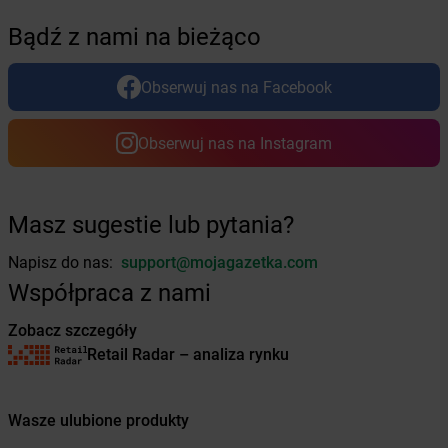
Żabka
Boguszyce
Bądź z nami na bieżąco
Żabka
Bohater
Żabka
Bojano
Żabka
Bojszowy
Obserwuj nas na Facebook
Żabka
Bolechowo
Żabka
Bolęcin
Obserwuj nas na Instagram
Żabka
Bolesław
Żabka
Bolesławiec
Żabka
Bolewice
Masz sugestie lub pytania?
Żabka
Bolków
Żabka
Bolszewo
Napisz do nas:
support@mojagazetka.com
Żabka
Bońki
Współpraca z nami
Żabka
Borawe
Żabka
Borek Stary
Zobacz szczegóły
Żabka
Borek Wielkopolski
Retail Radar – analiza rynku
Żabka
Borkowo
Żabka
Borne Sulinowo
Żabka
Boronów
Wasze ulubione produkty
Żabka
Borowa