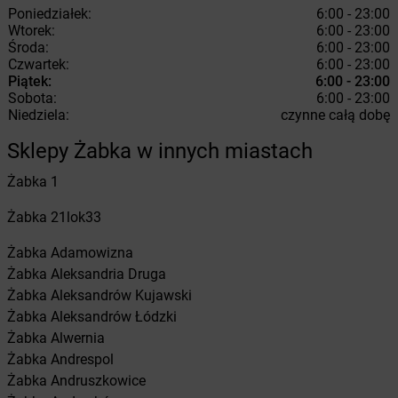
Poniedziałek:
6:00 - 23:00
Wtorek:
6:00 - 23:00
Środa:
6:00 - 23:00
Czwartek:
6:00 - 23:00
Piątek:
6:00 - 23:00
Sobota:
6:00 - 23:00
Niedziela:
czynne całą dobę
Sklepy Żabka w innych miastach
Żabka
1
Żabka
21lok33
Żabka
Adamowizna
Żabka
Aleksandria Druga
Żabka
Aleksandrów Kujawski
Żabka
Aleksandrów Łódzki
Żabka
Alwernia
Żabka
Andrespol
Żabka
Andruszkowice