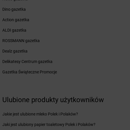
Żabka
Bielawa
Dino gazetka
Żabka
Bielsk
Żabka
Bielsk Podlaski
Action gazetka
Żabka
Bielsko
ALDI gazetka
Żabka
Bielsko-Biała
Żabka
Bieniewice
ROSSMANN gazetka
Żabka
Bieruń
Dealz gazetka
Żabka
Biery
Żabka
Bieżuń
Delikatesy Centrum gazetka
Żabka
Bilcza
Gazetka Świąteczne Promocje
Żabka
Biłgoraj
Żabka
Biórków Mały
Żabka
Biskupice
Żabka
Biskupiec
Ulubione produkty użytkowników
Żabka
Biskupów
Żabka
Blachownia
Jakie jest ulubione mleko Polek i Polaków?
Żabka
Błażejewo
Żabka
Błażowa
Jaki jest ulubiony papier toaletowy Polek i Polaków?