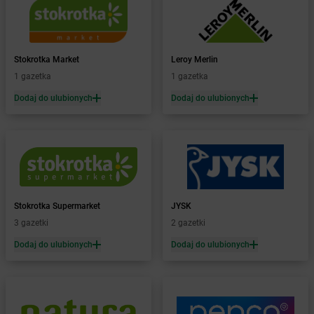
Żabka
Białystok
Żabka
Bibice
Żabka
Biczyce Dolne
Stokrotka Market
Leroy Merlin
Żabka
Biecz
1 gazetka
1 gazetka
Żabka
Biedrusko
Dodaj do ulubionych
Dodaj do ulubionych
Żabka
Bielany Wrocławskie
Żabka
Bielawa
Żabka
Bielsk
Żabka
Bielsk Podlaski
Żabka
Bielsko
Żabka
Bielsko-Biała
Żabka
Bieniewice
Stokrotka Supermarket
JYSK
Żabka
Bieruń
3 gazetki
2 gazetki
Żabka
Biery
Dodaj do ulubionych
Dodaj do ulubionych
Żabka
Bieżuń
Żabka
Bilcza
Żabka
Biłgoraj
Żabka
Biórków Mały