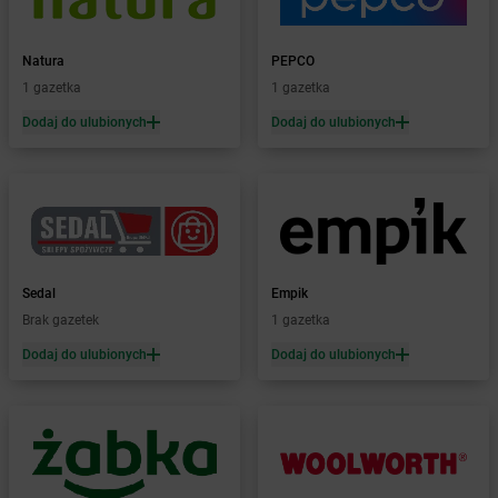
Żabka
Biskupice
Żabka
Biskupiec
Żabka
Biskupów
Natura
PEPCO
Żabka
Blachownia
1 gazetka
1 gazetka
Żabka
Błażejewo
Dodaj do ulubionych
Dodaj do ulubionych
Żabka
Błażowa
Żabka
Blizne Łaszczyńskiego
Żabka
Bliżyn
Żabka
Blok Dobryszyce
Żabka
Błonie
Żabka
Bobolice
Sedal
Empik
Żabka
Bobolin
Brak gazetek
1 gazetka
Żabka
Bobowa
Żabka
Bobrek
Dodaj do ulubionych
Dodaj do ulubionych
Żabka
Bobrowniki
Żabka
Bochnia
Żabka
Bodzechów
Żabka
Bodzentyn
Żabka
Bogatki