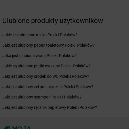
Żabka
Bytów
Żabka
Cedynia
Ulubione produkty użytkowników
Żabka
Cegłów
Żabka
Cekcyn
Żabka
Ceków
Jakie jest ulubione mleko Polek i Polaków?
Żabka
Celestynów
Jaki jest ulubiony papier toaletowy Polek i Polaków?
Żabka
Cerekwica
Żabka
Cerkwica
Jaka jest ulubiona woda Polek i Polaków?
Żabka
Cewice
Jakie są ulubione płatki owsiane Polek i Polaków?
Żabka
Chabówka
Żabka
Chałupki
Jaki jest ulubiony środek do WC Polek i Polaków?
Żabka
Charzykowy
Jaki jest ulubiony żel pod prysznic Polek i Polaków?
Żabka
Charzyno
Żabka
Chęciny
Jaki jest ulubiony szampon Polek i Polaków?
Żabka
Chełm
Jaki jest ulubiony ręcznik papierowy Polek i Polaków?
Żabka
Chełm Śląski
Żabka
Chełmek
Żabka
Chełmno