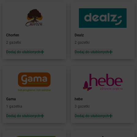
Żabka
Bełżyce
Żabka
Bestwina
Żabka
Bestwinka
Żabka
Bezrzecze
Żabka
BG1
Chorten
Dealz
Żabka
Biała
2 gazetki
2 gazetki
Żabka
Biała Druga
Dodaj do ulubionych
Dodaj do ulubionych
Żabka
Biała Piska
Żabka
Biała Podlaska
Żabka
Biała Rawska
Żabka
Białe Błota
Żabka
Białka
Żabka
Białka Tatrzańska
Gama
hebe
Żabka
Białobrzegi
1 gazetka
3 gazetki
Żabka
Bialogard
Żabka
Białogóra
Dodaj do ulubionych
Dodaj do ulubionych
Żabka
Białośliwie
Żabka
Białowieża
Żabka
Biały Dunajec