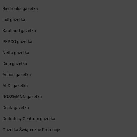
Żabka
Buk
Biedronka gazetka
Żabka
Bukowiec
Lidl gazetka
Żabka
Bukowina Tatrzańska
Żabka
Bukowno
Kaufland gazetka
Żabka
Bulowice
PEPCO gazetka
Żabka
Busko-Zdrój
Żabka
Bychawa
Netto gazetka
Żabka
Bycina
Dino gazetka
Żabka
Byczyna
Żabka
Bydgoszcz
Action gazetka
Żabka
Bydlin
ALDI gazetka
Żabka
Bydlino
Żabka
Bystra
ROSSMANN gazetka
Żabka
Bystra Podhalańska
Dealz gazetka
Żabka
Bystry
Żabka
Bystrzyca
Delikatesy Centrum gazetka
Żabka
Bystrzyca Kłodzka
Gazetka Świąteczne Promocje
Żabka
Bytom