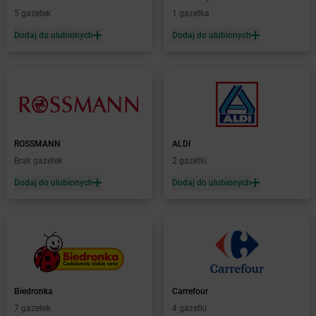
5 gazetek
1 gazetka
Żabka
Borek Stary
Żabka
Borek Wielkopolski
Dodaj do ulubionych
Dodaj do ulubionych
Żabka
Borkowo
Żabka
Borne Sulinowo
Żabka
Boronów
Żabka
Borowa
Żabka
Borowianka
Żabka
Borówiec
ROSSMANN
ALDI
Żabka
Borówno
Brak gazetek
2 gazetki
Żabka
Borowo
Dodaj do ulubionych
Dodaj do ulubionych
Żabka
Boruja Kościelna
Żabka
Borzęcin Duży
Żabka
Borzygniew
Żabka
Borzytuchom
Żabka
Boża Wola
Żabka
Bralin
Żabka
Branice
Biedronka
Carrefour
Żabka
Braniewo
7 gazetek
4 gazetki