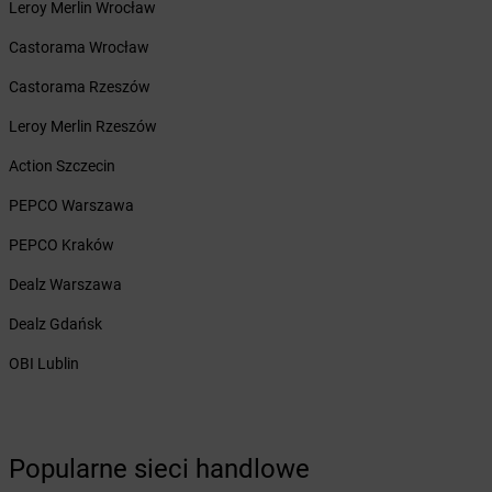
Leroy Merlin Wrocław
Żabka
Brzezia Łąka
Żabka
Brzeziny
Castorama Wrocław
Żabka
Brzezna
Castorama Rzeszów
Żabka
Brzeźnica
Żabka
Brzeźnio
Leroy Merlin Rzeszów
Żabka
Brzezowa
Action Szczecin
Żabka
Brzezówka
Żabka
Brzoskwinia
PEPCO Warszawa
Żabka
Brzostek
PEPCO Kraków
Żabka
Brzoza
Żabka
Brzozów
Dealz Warszawa
Żabka
Brzozówka
Dealz Gdańsk
Żabka
Bucz
Żabka
Buczkowice
OBI Lublin
Żabka
Budziechów
Żabka
Budziszewice
Żabka
Budzów
Popularne sieci handlowe
Żabka
Budzyń
Żabka
Bujaków