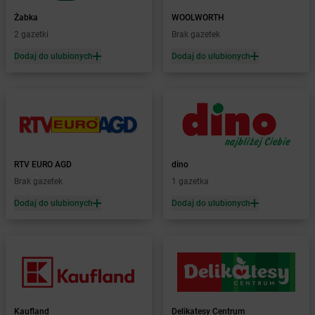
Żabka
Bogatynia
Żabka
WOOLWORTH
Żabka
Bogdaniec
2 gazetki
Brak gazetek
Żabka
Bogdanowo
Dodaj do ulubionych
Dodaj do ulubionych
Żabka
Boguchwała
Żabka
Boguchwałowice
Żabka
Boguszów-Gorce
Żabka
Boguszyce
Żabka
Bohater
Żabka
Bojano
Żabka
Bojszowy
RTV EURO AGD
dino
Żabka
Bolechowo
Brak gazetek
1 gazetka
Żabka
Bolęcin
Dodaj do ulubionych
Dodaj do ulubionych
Żabka
Bolesław
Żabka
Bolesławiec
Żabka
Bolewice
Żabka
Bolków
Żabka
Bolszewo
Żabka
Bońki
Kaufland
Delikatesy Centrum
Żabka
Borawe