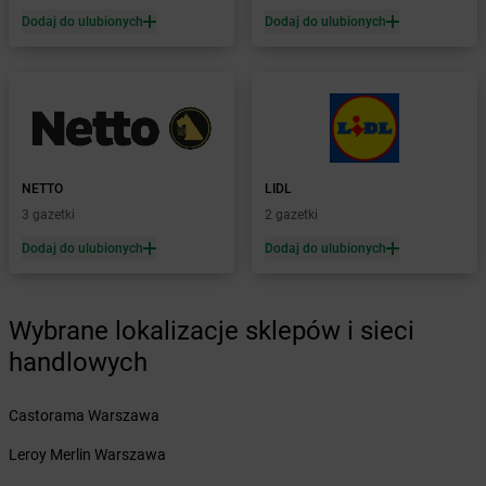
Żabka
Brańsk
Dodaj do ulubionych
Dodaj do ulubionych
Żabka
Brenna
Żabka
Brodnica
Żabka
Brodnica Górna
Żabka
Brodowo
Żabka
Brody
Żabka
Brojce
Żabka
Bronina
NETTO
LIDL
Żabka
Brudzeń Duży
3 gazetki
2 gazetki
Żabka
Bruskowo Wielkie
Dodaj do ulubionych
Dodaj do ulubionych
Żabka
Brusy
Żabka
Brwinów
Żabka
Brynica
Wybrane lokalizacje sklepów i sieci
Żabka
Brzączowice
handlowych
Żabka
Brzeg
Żabka
Brzeg Dolny
Castorama Warszawa
Żabka
Brześć Kujawski
Żabka
Brzesko
Leroy Merlin Warszawa
Żabka
Brzeszcze