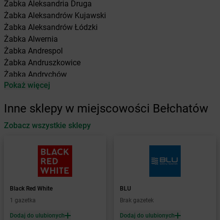
Żabka
Aleksandria Druga
Żabka
Aleksandrów Kujawski
Żabka
Aleksandrów Łódzki
Żabka
Alwernia
Żabka
Andrespol
Żabka
Andruszkowice
Żabka
Andrychów
Pokaż więcej
Żabka
Antonie
Żabka
Augustów
Inne sklepy w miejscowości Bełchatów
Żabka
Automat
Zobacz wszystkie sklepy
Żabka
Babica
Żabka
Babice Nowe
Żabka
Babimost
Żabka
Baborów
Żabka
Baboszewo
Żabka
Bachowice
Black Red White
BLU
Żabka
Bądkowo
1 gazetka
Brak gazetek
Żabka
Bąków
Dodaj do ulubionych
Dodaj do ulubionych