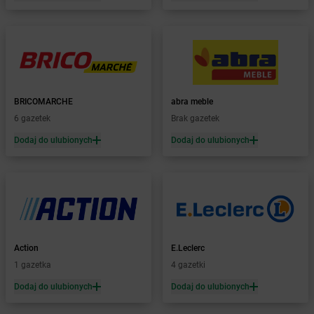
Żabka
Bałtów
Żabka
Banino
Żabka
Baniocha
Żabka
Baranowo
Żabka
Barcin
Żabka
Barczewo
BRICOMARCHE
abra meble
Żabka
Bardo
6 gazetek
Brak gazetek
Żabka
Barlinek
Żabka
Barniewice
Dodaj do ulubionych
Dodaj do ulubionych
Żabka
Bartąg
Żabka
Bartoszyce
Żabka
Baruchowo
Żabka
Barwałd Średni
Żabka
Barwice
Żabka
Bażanowice
Action
E.Leclerc
Żabka
Bęczków
1 gazetka
4 gazetki
Żabka
Będzin
Dodaj do ulubionych
Dodaj do ulubionych
Żabka
Bełchatów
Żabka
Bełsznica