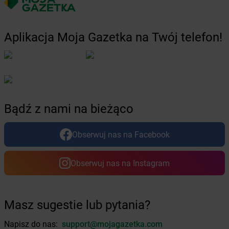
Żabka
Chełmsko Śląskie
Żabka
Chełmża
Żabka
Chłapowo
Aplikacja Moja Gazetka na Twój telefon!
Żabka
Chlastawa
Żabka
Chlewice
Żabka
Chludowo
Żabka
Chmielek
Żabka
Chmielnik
Żabka
Chmielno
Bądź z nami na bieżąco
Żabka
Chobienice
Żabka
Choceń
Obserwuj nas na Facebook
Żabka
Chocianów
Żabka
Chociszewo
Obserwuj nas na Instagram
Żabka
Chociwel
Żabka
Choczewo
Żabka
Chocznia
Żabka
Chodzież
Masz sugestie lub pytania?
Żabka
Chojęcin
Napisz do nas:
support@mojagazetka.com
Żabka
Chojna