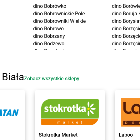
dino
Bobrówko
dino
Borówi
dino
Bobrownickie Pole
dino
Boruja 
dino
Bobrowniki Wielkie
dino
Borysła
dino
Bobrowo
dino
Borzęci
dino
Bobrzany
dino
Borzęci
dino
Bodzewo
dino
Borzęci
dino
Bogatynia
dino
Borzyt
dino
Bogucice
dino
Boszko
dino
Boguszów-Gorce
dino
Bożejo
dino
Boguszyce
dino
Bożnó
 Biała
Zobacz wszystkie sklepy
dino
Boguty-Żurawie
dino
Branice
dino
Bojadła
dino
Branie
dino
Bojano
dino
Brańsz
dino
Bojszowy
dino
Braszo
uga
dino
Bolesław
dino
Bratian
dino
Bolesławice
dino
Brdów
dino
Bolesławiec
dino
Brochó
dino
Bolewice
dino
Brodni
Stokrotka Market
Laboo