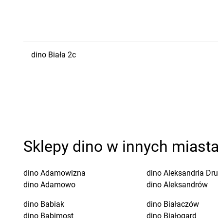
dino
Biała
2c
Sklepy dino w innych miast
dino
Adamowizna
dino
Aleksandria Dr
dino
Adamowo
dino
Aleksandrów
dino
Babiak
dino
Białaczów
dino
Babimost
dino
Białogard