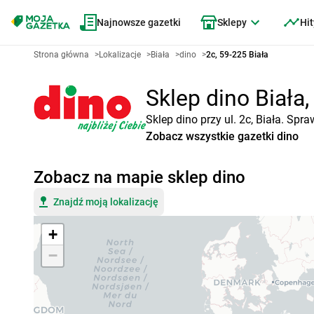
Najnowsze gazetki
Sklepy
Hit
Strona główna
>
Lokalizacje
>
Biała
>
dino
>
2c, 59-225 Biała
Sklep dino Biała,
Sklep dino przy ul. 2c, Biała. Sp
Zobacz wszystkie gazetki dino
Zobacz na mapie sklep dino
Znajdź moją lokalizację
+
−