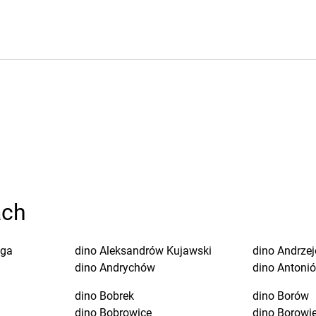
ach
uga
dino
Aleksandrów Kujawski
dino
Andrze
dino
Andrychów
dino
Antoni
dino
Bobrek
dino
Borów
dino
Bobrowice
dino
Borowi