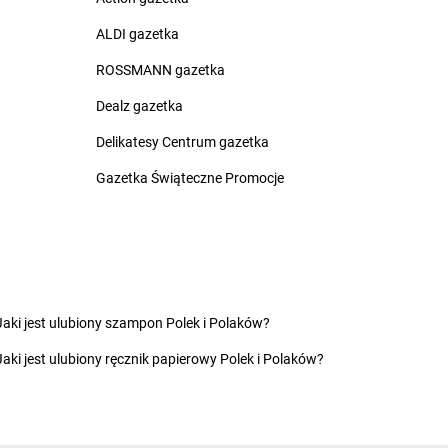
dino
Czernina
w
dino
Czersk
ALDI gazetka
ek
dino
Czerwieńsk
ROSSMANN gazetka
y
dino
Czerwin
 Dąbrówka
dino
Czerwińsk nad Wisłą
Dealz gazetka
 Woda
dino
Czerwionka-Leszczyny
Delikatesy Centrum gazetka
ów
dino
Czerwona Woda
cin
dino
Czerwonka Szlachecka
Gazetka Świąteczne Promocje
yły
dino
Częstochowa
Bór
dino
Człopa
as
dino
Człuchów
dino
Czyczkowy
y
ice-Dziedzice
Jaki jest ulubiony szampon Polek i Polaków?
Jaki jest ulubiony ręcznik papierowy Polek i Polaków?
owo
dino
Dygowo
o
dino
Dziadowa Kłoda