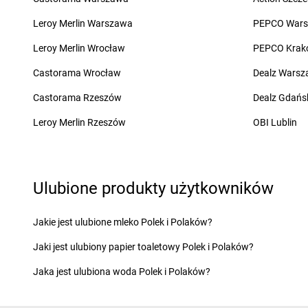
dino
Cewice
dino
Chocz
dino
Chachalnia
dino
Chodel
Leroy Merlin Warszawa
PEPCO War
dino
Chalin
dino
Chodkowo-Dział
Leroy Merlin Wrocław
PEPCO Krak
dino
Chałupki
dino
Chodzież
dino
Charbrowo
dino
Chojna
Castorama Wrocław
Dealz Wars
dino
Charzyno
dino
Chojnice
Castorama Rzeszów
Dealz Gdańs
dino
Chąśno
dino
Chojno
dino
Chechło
dino
Chojny
Leroy Merlin Rzeszów
OBI Lublin
dino
Chęciny
dino
Chorzów
dino
Chełm Śląski
dino
Choszczno
dino
Chełmno
dino
Chotków
dino
Chełmsko Śląskie
dino
Chróścice
Ulubione produkty użytkowników
dino
Chełmża
dino
Chróstnik
dino
Chludowo
dino
Chrzan
Jakie jest ulubione mleko Polek i Polaków?
dino
Chmielnik
dino
Chrzanów
Jaki jest ulubiony papier toaletowy Polek i Polaków?
dino
Ćmielów
Jaka jest ulubiona woda Polek i Polaków?
dino
Dąbcze
dino
Dębno
dino
Dąbie
dino
Dębowa Łąka