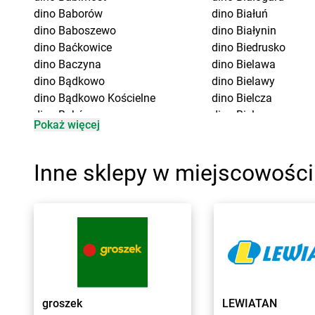
dino
Baborów
dino
Białuń
dino
Baboszewo
dino
Białynin
dino
Baćkowice
dino
Biedrusko
dino
Baczyna
dino
Bielawa
dino
Bądkowo
dino
Bielawy
dino
Bądkowo Kościelne
dino
Bielcza
dino
Bąków
dino
Bielewo
Pokaż więcej
dino
Banie
dino
Bielice
dino
Baranów
dino
Bielsk
dino
Baranowo
dino
Bielsk Podlaski
Inne sklepy w miejscowości
dino
Barcin
dino
Bieniewice
dino
Barczewo
dino
Bieruń
dino
Barkowo
dino
Bierutów
dino
Barlinek
dino
Bierzglinek
dino
Bartniczka
dino
Bierzwienna Dł
dino
Baruchowo
dino
Bierzwnik
dino
Barwice
dino
Biesiekierz
dino
Będków
dino
Bieżuń
groszek
LEWIATAN