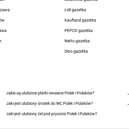
dino
Chybie
dino
Cychry
dino
Chynów
dino
Czajkó
szawa
Lidl gazetka
ki
dino
Ciachcin
dino
Czaplin
ów
Kaufland gazetka
dino
Ciążeń
dino
Czapur
dino
Ciechanowiec
dino
Czarna
zawa
PEPCO gazetka
dino
Ciechocin
dino
Czarna
k
Netto gazetka
dino
Ciechocinek
dino
Czarnk
dino
Ciechów
dino
Czarno
Dino gazetka
dino
Ciecierzyce
dino
Czarnoż
dino
Ciekoty
dino
Czarny 
dino
Cielądz
dino
Czarnyl
dino
Cielcza
dino
Czarże
dino
Cienin Zaborny-Parcele
dino
Czastar
dino
Ciepłowody
dino
Czechow
Jakie są ulubione płatki owsiane Polek i Polaków?
dino
Cieszków
dino
Czechy
Jaki jest ulubiony środek do WC Polek i Polaków?
Jaki jest ulubiony żel pod prysznic Polek i Polaków?
dino
Dobromierz
dino
Domin
dino
Dobroszyce
dino
Dopiew