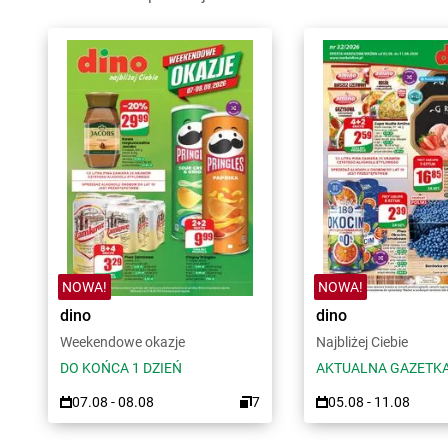
NOWA!
NOWA!
dino
dino
Weekendowe okazje
Najbliżej Ciebie
DO KOŃCA 1 DZIEŃ
AKTUALNA GAZETK
07.08 - 08.08
7
05.08 - 11.08