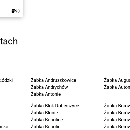
90
stach
Łódzki
Żabka
Andruszkowice
Żabka
Augu
Żabka
Andrychów
Żabka
Auto
Żabka
Antonie
Żabka
Blok Dobryszyce
Żabka
Boro
Żabka
Błonie
Żabka
Boró
Żabka
Bobolice
Żabka
Boró
ńska
Żabka
Bobolin
Żabka
Boro