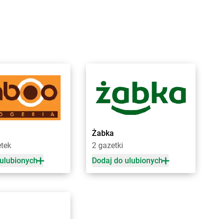
a Kościelna
Żabka
Brzoza
cin Duży
Żabka
Brzozów
ygniew
Żabka
Brzozówka
ytuchom
Żabka
Bucz
 Wola
Żabka
Buczkowice
n
Żabka
Budziechów
ce
Żabka
Budziszewice
iewo
Żabka
Budzów
sk
Żabka
Budzyń
na
Żabka
Bujaków
ica
Żabka
Buk
Żabka
ica Górna
Żabka
Bukowiec
etek
2 gazetki
owo
Żabka
Bukowina Tatrzańska
y
Żabka
Bukowno
 ulubionych
Dodaj do ulubionych
e
Żabka
Bulowice
na
Żabka
Busko-Zdrój
zeń Duży
Żabka
Bychawa
owo Wielkie
Żabka
Bycina
Żabka
Byczyna