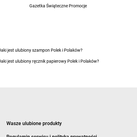
nka
Gazetka Świąteczne Promocje
Żabka
Czermin
ice Duże
Żabka
Czerna
z
Żabka
Czernica
ec
Żabka
Czernichów
inek
Żabka
Czerniec
ury
Żabka
Czernikowo
ków
Żabka
Czersk
Jaki jest ulubiony szampon Polek i Polaków?
a Białostocka
Żabka
Czerwieńsk
Jaki jest ulubiony ręcznik papierowy Polek i Polaków?
na Dąbrówka
Żabka
Czerwionka-Leszczyny
a Wieś
Żabka
Czerwonak
na Woda
Żabka
Czerwonka-Parcel
ne
Żabka
Częstochowa
nków
Żabka
Człopa
nochowice
Żabka
Człuchów
ocin
Żabka
Czosnów
ożyły
Żabka
Czyżew
Wasze ulubione produkty
y Dunajec
Żabka
Czyżowice
owice-Dziedzice
Regulamin serwisu i polityka prywatności