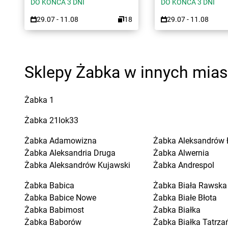
DO KOŃCA 3 DNI
DO KOŃCA 3 DNI
29.07 - 11.08
18
29.07 - 11.08
Sklepy Żabka w innych mia
Żabka
1
Żabka
21lok33
Żabka
Adamowizna
Żabka
Aleksandrów 
Żabka
Aleksandria Druga
Żabka
Alwernia
Żabka
Aleksandrów Kujawski
Żabka
Andrespol
Żabka
Babica
Żabka
Biała Rawska
Żabka
Babice Nowe
Żabka
Białe Błota
Żabka
Babimost
Żabka
Białka
Żabka
Baborów
Żabka
Białka Tatrza