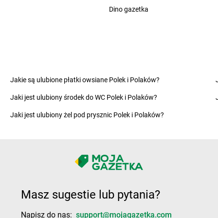
Żabka
Chrzanów Duży
Dino gazetka
Żabka
Cybi
Żabka
Chrząstawa Mała
Żabka
Cybul
Żabka
Chudów
Żabka
Czac
Żabka
Chwaszczyno
Żabka
Czani
Żabka
Chyby
Żabka
Czapl
Żabka
Chylice
Żabka
Czap
Żabka
Ciągowice
Żabka
Czar
Jakie są ulubione płatki owsiane Polek i Polaków?
Żabka
Ciasna
Żabka
Czarn
Jaki jest ulubiony środek do WC Polek i Polaków?
Żabka
Ciążeń
Żabka
Czar
Żabka
Cibórz
Żabka
Czarn
Jaki jest ulubiony żel pod prysznic Polek i Polaków?
Żabka
Ciche
Żabka
Czar
Żabka
Ciechanow
Żabka
Czar
Żabka
Ciechanowiec
Żabka
Czar
Żabka
Ciechocinek
Żabka
Czar
Żabka
Cięcina
Żabka
Czarn
Żabka
Ciemne
Żabka
Czarn
Masz sugestie lub pytania?
Żabka
Cieplewo
Żabka
Czarn
Żabka
Cieszanów
Żabka
Czech
Napisz do nas:
support@mojagazetka.com