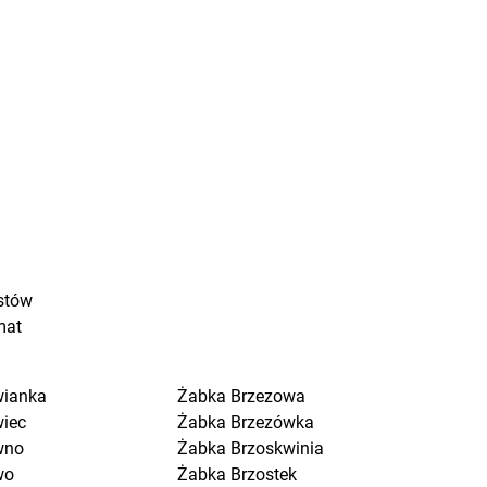
stów
mat
wianka
Żabka
Brzezowa
wiec
Żabka
Brzezówka
wno
Żabka
Brzoskwinia
wo
Żabka
Brzostek