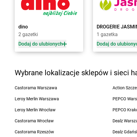
Żabka
Bęczków
Żabka
Biery
Żabka
Będzin
Żabka
Bieżuń
Żabka
Bełchatów
Żabka
Bilcza
dino
DROGERIE JASMI
Żabka
Bełsznica
Żabka
Biłgoraj
2 gazetki
1 gazetka
Żabka
Bełżyce
Żabka
Biórków Mały
Żabka
Bestwina
Żabka
Biskupice
Dodaj do ulubionych
Dodaj do ulubiony
Żabka
Bestwinka
Żabka
Biskupiec
Żabka
Bezrzecze
Żabka
Biskupów
Żabka
BG1
Żabka
Blachownia
Wybrane lokalizacje sklepów i sieci 
Żabka
Biała
Żabka
Błażejewo
Żabka
Biała Druga
Żabka
Błażowa
Żabka
Biała Piska
Żabka
Blizne Łaszc
Castorama Warszawa
Action Szcze
Żabka
Biała Podlaska
Żabka
Bliżyn
Leroy Merlin Warszawa
PEPCO War
Żabka
Cedynia
Żabka
Chmielek
Leroy Merlin Wrocław
PEPCO Krak
Żabka
Cegłów
Żabka
Chmielnik
Żabka
Castorama Wrocław
Cekcyn
Żabka
Chmielno
Dealz Wars
Żabka
Ceków
Żabka
Chobienice
Castorama Rzeszów
Dealz Gdańs
Żabka
Celestynów
Żabka
Choceń