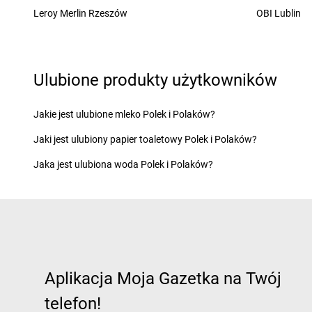
Żabka
Leroy Merlin Rzeszów
Cerekwica
Żabka
Chocianów
OBI Lublin
Żabka
Cerkwica
Żabka
Chociszewo
Żabka
Cewice
Żabka
Chociwel
Żabka
Chabówka
Żabka
Choczewo
Ulubione produkty użytkowników
Żabka
Chałupki
Żabka
Chocznia
Żabka
Charzykowy
Żabka
Chodzież
Żabka
Charzyno
Żabka
Chojęcin
Jakie jest ulubione mleko Polek i Polaków?
Żabka
Chęciny
Żabka
Chojna
Jaki jest ulubiony papier toaletowy Polek i Polaków?
Żabka
Chełm
Żabka
Chojnice
Żabka
Chełm Śląski
Żabka
Chojniczki
Jaka jest ulubiona woda Polek i Polaków?
Żabka
Chełmek
Żabka
Chojnów
Żabka
Chełmno
Żabka
Cholerzyn
Żabka
Chełmsko Śląskie
Żabka
Chomęcice
Żabka
Chełmża
Żabka
Choroszcz
Żabka
Chłapowo
Żabka
Chorzele
Żabka
Chlastawa
Żabka
Chorzelów
Aplikacja Moja Gazetka na Twój
Żabka
Chlewice
Żabka
Chorzów
Żabka
Chludowo
Żabka
Choszczno
telefon!