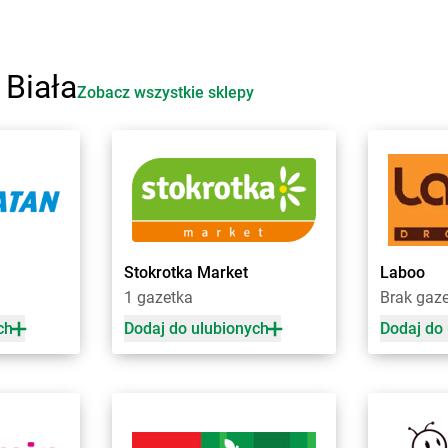
Żabka
Bobowa
Żabka
Boruj
Żabka
Bobrek
Żabka
Borzę
Żabka
Bobrowniki
Żabka
Borz
 Biała
Żabka
Bochnia
Żabka
Borz
Zobacz wszystkie sklepy
Żabka
Bodzechów
Żabka
Boża
Żabka
Bodzentyn
Żabka
Brali
Żabka
Bogatki
Żabka
Brani
Żabka
Bogatynia
Żabka
Bran
e
Żabka
Bogdaniec
Żabka
Brań
Żabka
Bogdanowo
Żabka
Bren
Żabka
Boguchwała
Żabka
Brodn
Stokrotka Market
Laboo
ławskie
Żabka
Boguchwałowice
Żabka
Brodn
1 gazetka
Brak gaz
Żabka
Boguszów-Gorce
Żabka
Brod
Żabka
Boguszyce
Żabka
Brod
ch
Dodaj do ulubionych
Dodaj do
ki
Żabka
Bohater
Żabka
Brojc
Żabka
Bojano
Żabka
Broni
Żabka
Bojszowy
Żabka
Brud
Żabka
Bolechowo
Żabka
Brusk
Żabka
Bolęcin
Żabka
Brusy