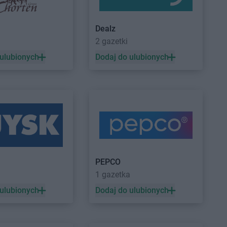
ROSSMANN
Częstochowa
Czeladź
ROSSMANN
Człuchów
Dealz
Czernichów
2 gazetki
Czerniejewo
 ulubionych
Dodaj do ulubionych
Drawsko Pomorskie
ROSSMANN
Dzierzgoń
Drezdenko
ROSSMANN
Dzierżoniów
Drobin
Duszniki-Zdrój
Dynów
Działdowo
PEPCO
1 gazetka
Gorzyce
ROSSMANN
Grodzisk
 ulubionych
Dodaj do ulubionych
Gościcino
Wielkopolski
Gostyń
ROSSMANN
Grójec
Gostynin
ROSSMANN
Gromnik