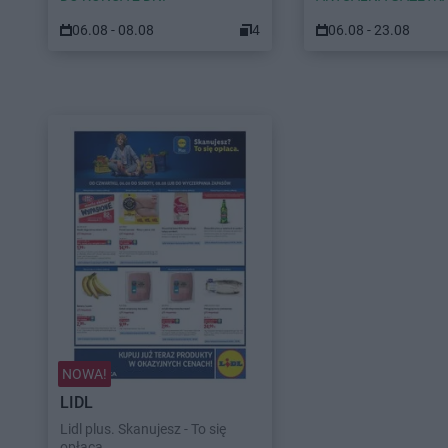
06.08 - 08.08
4
06.08 - 23.08
NOWA!
LIDL
Lidl plus. Skanujesz - To się
opłaca