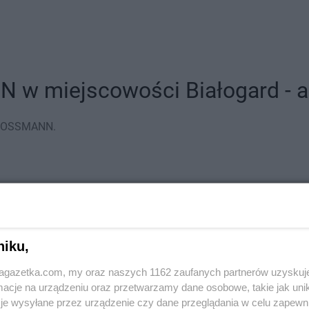
w miejscowości Białogard - ad
y ROSSMANN.
niku,
jagazetka.com, my oraz naszych 1162 zaufanych partnerów uzyskuj
cje na urządzeniu oraz przetwarzamy dane osobowe, takie jak unika
je wysyłane przez urządzenie czy dane przeglądania w celu zapewn