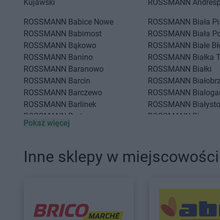
Kujawski
ROSSMANN
Andresp
ROSSMANN
Babice Nowe
ROSSMANN
Biała P
ROSSMANN
Babimost
ROSSMANN
Biała P
ROSSMANN
Bąkowo
ROSSMANN
Białe Bł
ROSSMANN
Banino
ROSSMANN
Białka 
ROSSMANN
Baranowo
ROSSMANN
Białki
ROSSMANN
Barcin
ROSSMANN
Białobr
ROSSMANN
Barczewo
ROSSMANN
Bialoga
ROSSMANN
Barlinek
ROSSMANN
Białyst
ROSSMANN
Bartoszyce
ROSSMANN
Biecz
Pokaż więcej
ROSSMANN
Barwice
ROSSMANN
Biedrus
ROSSMANN
Będzin
ROSSMANN
Bielany
ROSSMANN
Bełchatów
ROSSMANN
Bielawa
Inne sklepy w miejscowości
ROSSMANN
Bełżyce
ROSSMANN
Bielsk 
ROSSMANN
CH
ROSSMANN
Chodzi
ROSSMANN
Chełm
ROSSMANN
Chojna
ROSSMANN
Chełmek
ROSSMANN
Chojnic
ROSSMANN
Chełmno
ROSSMANN
Chojnó