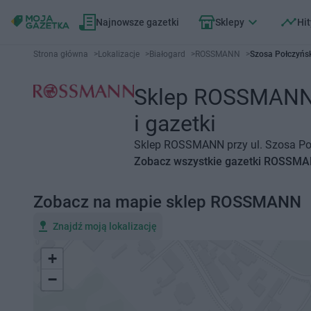
Najnowsze gazetki
Sklepy
Hit
Strona główna
>
Lokalizacje
>
Białogard
>
ROSSMANN
>
Szosa Połczyńsk
Sklep ROSSMANN B
i gazetki
Sklep ROSSMANN przy ul. Szosa Połc
Zobacz wszystkie gazetki ROSSM
Zobacz na mapie sklep ROSSMANN
Znajdź moją lokalizację
+
−