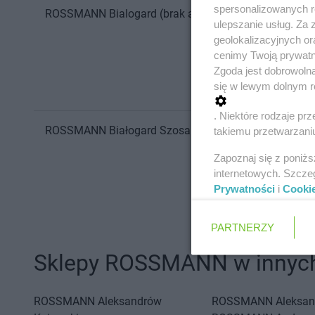
spersonalizowanych re
ROSSMANN
Bialogard
(brak adresu)
ulepszanie usług. Za
geolokalizacyjnych or
cenimy Twoją prywatno
Zgoda jest dobrowoln
się w lewym dolnym r
. Niektóre rodzaje p
ROSSMANN
Białogard
Szosa Połczyńska 3A
takiemu przetwarzaniu
Zapoznaj się z poniż
internetowych. Szcze
Prywatności
i
Cooki
PARTNERZY
Sklepy ROSSMANN w innych
ROSSMANN
Aleksandrów
ROSSMANN
Aleksan