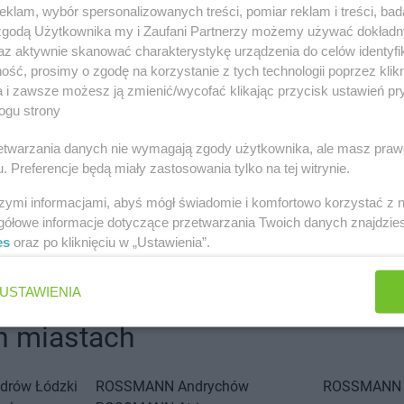
klam, wybór spersonalizowanych treści, pomiar reklam i treści, bad
 zgodą Użytkownika my i Zaufani Partnerzy możemy używać dokład
az aktywnie skanować charakterystykę urządzenia do celów identyfi
ść, prosimy o zgodę na korzystanie z tych technologii poprzez klikn
a i zawsze możesz ją zmienić/wycofać klikając przycisk ustawień pr
ogu strony
rzetwarzania danych nie wymagają zgody użytkownika, ale masz praw
. Preferencje będą miały zastosowania tylko na tej witrynie.
szymi informacjami, abyś mógł świadomie i komfortowo korzystać z
gółowe informacje dotyczące przetwarzania Twoich danych znajdzi
es
oraz po kliknięciu w „Ustawienia”.
USTAWIENIA
 miastach
drów Łódzki
ROSSMANN
Andrychów
ROSSMANN