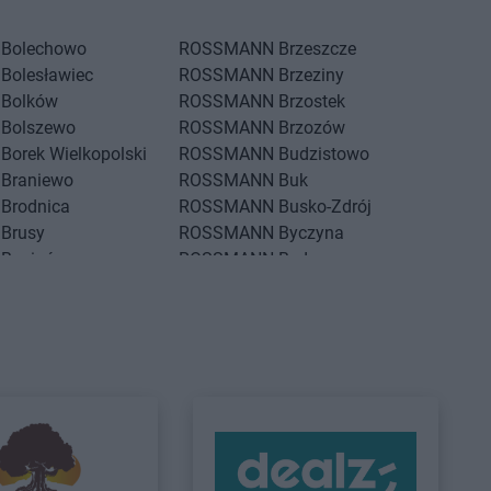
Bolechowo
ROSSMANN
Brzeszcze
Bolesławiec
ROSSMANN
Brzeziny
Bolków
ROSSMANN
Brzostek
Bolszewo
ROSSMANN
Brzozów
Borek Wielkopolski
ROSSMANN
Budzistowo
Braniewo
ROSSMANN
Buk
Brodnica
ROSSMANN
Busko-Zdrój
Brusy
ROSSMANN
Byczyna
Brwinów
ROSSMANN
Bydgoszcz
Brzeg
ROSSMANN
Bystrzyca Kłodzka
Brzeg Dolny
ROSSMANN
Bytom
Brześć Kujawski
ROSSMANN
Bytom Odrzański
Brzesko
ROSSMANN
Bytów
Czarne
ROSSMANN
Czernikowo
Czarnków
ROSSMANN
Czersk
Czchów
ROSSMANN
Czerwionka-
Czechowice-
Leszczyny