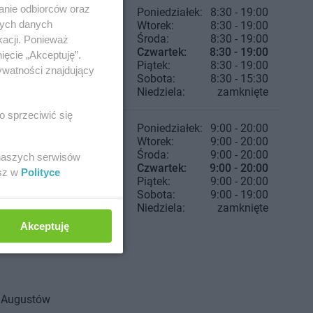
anie odbiorców oraz
Poniedziałek:
8:30 - 19:00
nych danych
Wtorek:
8:30 - 19:00
Środa:
8:30 - 19:00
kacji. Ponieważ
Czwartek:
8:30 - 19:00
ięcie „Akceptuję”.
Piątek:
8:30 - 19:00
ywatności znajdujący
Sobota:
8:30 - 15:30
Niedziela:
zamknięte
o sprzeciwić się
Poniedziałek:
9:00 - 20:00
Wtorek:
9:00 - 20:00
Środa:
9:00 - 20:00
 naszych serwisów
Czwartek:
9:00 - 20:00
esz w
Polityce
Piątek:
9:00 - 20:00
Sobota:
9:00 - 19:00
Niedziela:
zamknięte
Akceptuję
Augustów