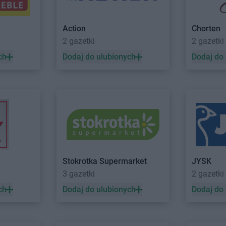
zcz
ROSSMANN
Cieszyn
Dziedzice
w
ROSSMANN
Czaplinek
ROSSMANN
Action
Chorten
zno
ROSSMANN
Czarna
ROSSMANN
2 gazetki
2 gazetki
ów
ROSSMANN
Czarna Białostocka
ROSSMANN
ch
Dodaj do ulubionych
Dodaj do
o
ROSSMANN
Debrzno
ROSSMANN
 Bankowe
ROSSMANN
Dobczyce
ROSSMANN
elkie
ROSSMANN
Dobiegniew
ROSSMANN
ROSSMANN
Dobra
ROSSMANN
ROSSMANN
Dobre Miasto
ROSSMANN
ROSSMANN
Dobrzyń nad Wisłą
ROSSMANN
Stokrotka Supermarket
JYSK
3 gazetki
2 gazetki
yce
ROSSMANN
Gołków
ROSSMANN
ch
Dodaj do ulubionych
Dodaj do
azy
ROSSMANN
Gołkowice
ROSSMANN
ca
ROSSMANN
Golub-Dobrzyń
ROSSMANN
ROSSMANN
Góra
ROSSMANN