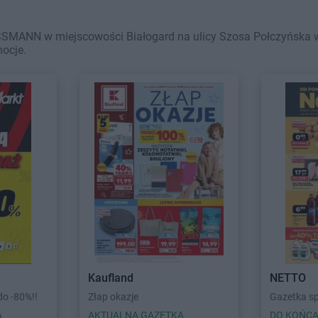
SMANN w miejscowości Białogard na ulicy Szosa Połczyńska wa
mocje.
Kaufland
NETTO
o -80%!!
Złap okazje
Gazetka s
A
AKTUALNA GAZETKA
DO KOŃCA