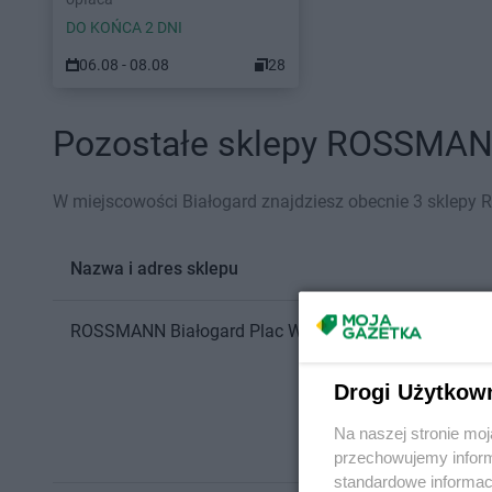
DO KOŃCA 2 DNI
06.08 - 08.08
28
Pozostałe sklepy ROSSMANN 
W miejscowości Białogard znajdziesz obecnie 3 sklep
Nazwa i adres sklepu
ROSSMANN
Białogard
Plac Wolności 10
Drogi Użytkow
Na naszej stronie mo
przechowujemy informa
standardowe informac