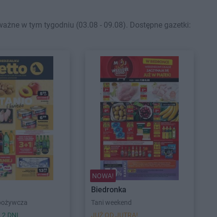
żne w tym tygodniu (03.08 - 09.08). Dostępne gazetki:
NOWA!
Biedronka
pożywcza
Tani weekend
 2 DNI
JUŻ OD JUTRA!