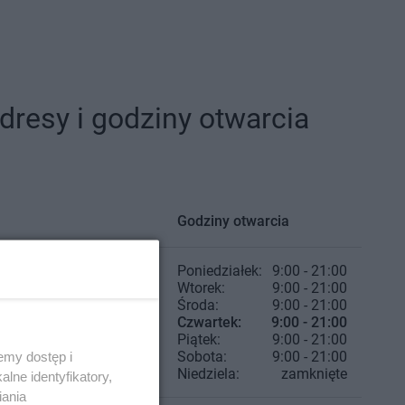
resy i godziny otwarcia
Godziny otwarcia
Poniedziałek:
9:00 - 21:00
Wtorek:
9:00 - 21:00
Środa:
9:00 - 21:00
Czwartek:
9:00 - 21:00
Piątek:
9:00 - 21:00
Sobota:
9:00 - 21:00
emy dostęp i
Niedziela:
zamknięte
lne identyfikatory,
iania