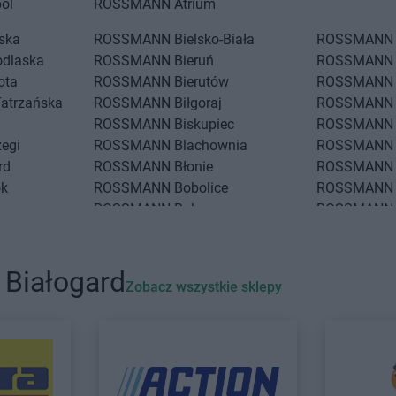
ol
ROSSMANN
Atrium
iska
ROSSMANN
Bielsko-Biała
ROSSMANN
odlaska
ROSSMANN
Bieruń
ROSSMANN
ota
ROSSMANN
Bierutów
ROSSMANN
Tatrzańska
ROSSMANN
Biłgoraj
ROSSMANN
ROSSMANN
Biskupiec
ROSSMANN
zegi
ROSSMANN
Blachownia
ROSSMANN
rd
ROSSMANN
Błonie
ROSSMANN
ok
ROSSMANN
Bobolice
ROSSMANN
ROSSMANN
Bobowa
ROSSMANN
ko
ROSSMANN
Bochnia
ROSSMANN
 Wrocławskie
ROSSMANN
Bogatynia
ROSSMANN
ROSSMANN
Boguchwała
ROSSMANN
 Białogard
Zobacz wszystkie sklepy
Podlaski
ROSSMANN
Boguszów-Gorce
ROSSMANN
eż
ROSSMANN
Chwaszczyno
ROSSMANN
ROSSMANN
Ciechanów
ROSSMANN
e
ROSSMANN
Ciechanowiec
ROSSMANN
w
ROSSMANN
Ciechocinek
ROSSMANN