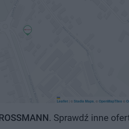
Leaflet
Stadia Maps
OpenMapTiles
O
|
©
, ©
©
ROSSMANN
. Sprawdź inne ofer