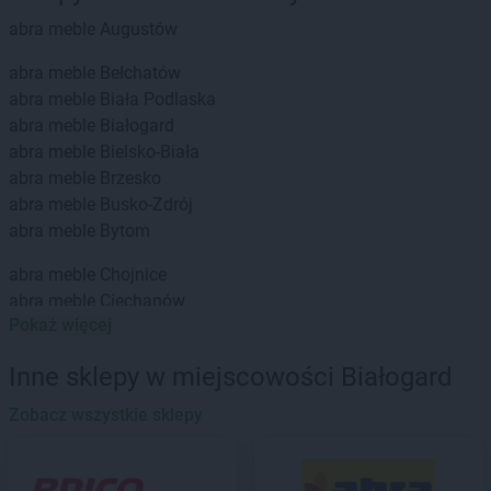
abra meble
Augustów
abra meble
Bełchatów
abra meble
Biała Podlaska
abra meble
Białogard
abra meble
Bielsko-Biała
abra meble
Brzesko
abra meble
Busko-Zdrój
abra meble
Bytom
abra meble
Chojnice
abra meble
Ciechanów
Pokaż więcej
abra meble
Dębica
abra meble
Działdowo
Inne sklepy w miejscowości Białogard
abra meble
Zobacz wszystkie sklepy
Giżycko
abra meble
Gliwice
abra meble
Głogów