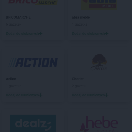
abra meble
Gniezno
abra meble
Gorzów Wielkopolski
abra meble
Grajewo
BRICOMARCHE
abra meble
abra meble
Grudziądz
6 gazetek
1 gazetka
abra meble
Hrubieszów
Dodaj do ulubionych
Dodaj do ulubionych
abra meble
Jędrzejów
abra meble
Katowice
abra meble
Kęty
abra meble
Kielce
abra meble
Kluczbork
Action
Chorten
abra meble
Kobylnica
1 gazetka
2 gazetki
abra meble
Koło
Dodaj do ulubionych
Dodaj do ulubionych
abra meble
Kołobrzeg
abra meble
Konin
abra meble
Kraków
abra meble
Kutno