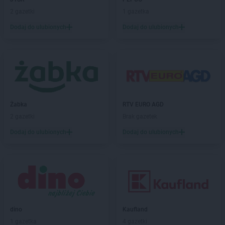
abra meble
Pisz
2 gazetki
1 gazetka
abra meble
Płońsk
Dodaj do ulubionych
Dodaj do ulubionych
abra meble
Poznań
abra meble
Racibórz
abra meble
Radom
abra meble
Rzeszów
abra meble
Sanok
Żabka
RTV EURO AGD
abra meble
Siedlce
2 gazetki
Brak gazetek
abra meble
Sosnowiec
Dodaj do ulubionych
Dodaj do ulubionych
abra meble
Stalowa Wola
abra meble
Starachowice
abra meble
Starogard Gdański
abra meble
Suwałki
abra meble
Szczecin
abra meble
Szczecinek
dino
Kaufland
abra meble
Świdnica
1 gazetka
4 gazetki