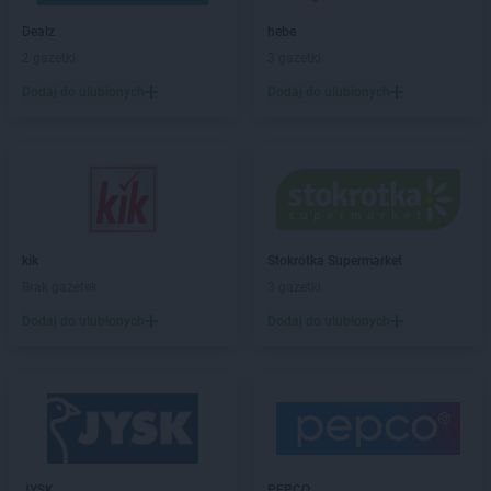
abra meble
Lębork
abra meble
Legnica
Dealz
hebe
abra meble
Leszno
2 gazetki
3 gazetki
abra meble
Lubartów
Dodaj do ulubionych
Dodaj do ulubionych
abra meble
Lublin
abra meble
Łódź
abra meble
Malbork
abra meble
Mielec
abra meble
Mrągowo
kik
Stokrotka Supermarket
Brak gazetek
3 gazetki
abra meble
Nowy Targ
Dodaj do ulubionych
Dodaj do ulubionych
abra meble
Olkusz
abra meble
Olsztyn
abra meble
Ostrowiec Świętokrzyski
abra meble
Oświęcim
abra meble
Piła
abra meble
Piotrków Trybunalski
JYSK
PEPCO