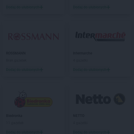
abra meble
Świecie
Dodaj do ulubionych
Dodaj do ulubionych
abra meble
Tarnów
abra meble
Tczew
abra meble
Tomaszów Lubelski
abra meble
Tomaszów Mazowiecki
abra meble
Toruń
abra meble
Turek
ROSSMANN
Intermarche
abra meble
Tychy
Brak gazetek
4 gazetki
abra meble
Wałbrzych
Dodaj do ulubionych
Dodaj do ulubionych
abra meble
Warszawa
abra meble
Włocławek
abra meble
Wołomin
abra meble
Zabrze
abra meble
Zamość
abra meble
Zawiercie
Biedronka
NETTO
abra meble
Zielona Góra
11 gazetek
4 gazetki
Dodaj do ulubionych
Dodaj do ulubionych