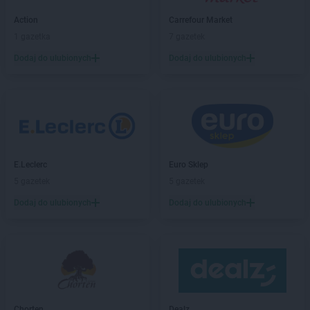
abra meble
Lębork
abra meble
Legnica
Action
Carrefour Market
abra meble
Leszno
1 gazetka
7 gazetek
abra meble
Lubartów
Dodaj do ulubionych
Dodaj do ulubionych
abra meble
Lublin
abra meble
Łódź
abra meble
Malbork
abra meble
Mielec
abra meble
Mrągowo
E.Leclerc
Euro Sklep
5 gazetek
5 gazetek
abra meble
Nowy Targ
Dodaj do ulubionych
Dodaj do ulubionych
abra meble
Olkusz
abra meble
Olsztyn
abra meble
Ostrowiec Świętokrzyski
abra meble
Oświęcim
abra meble
Piła
abra meble
Piotrków Trybunalski
Chorten
Dealz