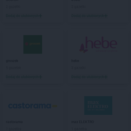
abra meble
Pisz
2 gazetki
2 gazetki
abra meble
Płońsk
Dodaj do ulubionych
Dodaj do ulubionych
abra meble
Poznań
abra meble
Racibórz
abra meble
Radom
abra meble
Rzeszów
abra meble
Sanok
groszek
hebe
abra meble
Siedlce
5 gazetek
3 gazetki
abra meble
Sosnowiec
Dodaj do ulubionych
Dodaj do ulubionych
abra meble
Stalowa Wola
abra meble
Starachowice
abra meble
Starogard Gdański
abra meble
Suwałki
abra meble
Szczecin
abra meble
Szczecinek
castorama
max ELEKTRO
abra meble
Świdnica
1 gazetka
1 gazetka