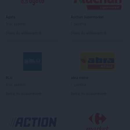
abra meble
Gniezno
abra meble
Gorzów Wielkopolski
abra meble
Grajewo
Agata
Auchan Supermarket
abra meble
Grudziądz
Brak gazetek
1 gazetka
abra meble
Hrubieszów
Dodaj do ulubionych
Dodaj do ulubionych
abra meble
Jędrzejów
abra meble
Katowice
abra meble
Kęty
abra meble
Kielce
abra meble
Kluczbork
BLU
abra meble
abra meble
Kobylnica
Brak gazetek
1 gazetka
abra meble
Koło
Dodaj do ulubionych
Dodaj do ulubionych
abra meble
Kołobrzeg
abra meble
Konin
abra meble
Kraków
abra meble
Kutno