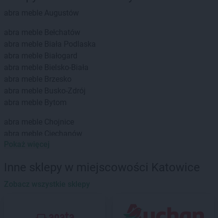
abra meble
Augustów
abra meble
Bełchatów
abra meble
Biała Podlaska
abra meble
Białogard
abra meble
Bielsko-Biała
abra meble
Brzesko
abra meble
Busko-Zdrój
abra meble
Bytom
abra meble
Chojnice
abra meble
Ciechanów
Pokaż więcej
abra meble
Dębica
abra meble
Działdowo
Inne sklepy w miejscowości Katowice
abra meble
Zobacz wszystkie sklepy
Giżycko
abra meble
Gliwice
abra meble
Głogów