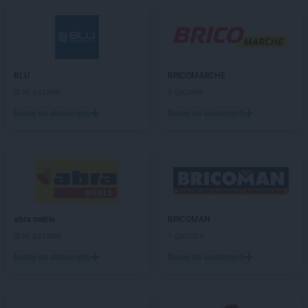
abra meble
Katowice
abra meble
Kęty
abra meble
Kielce
abra meble
Kluczbork
abra meble
Kobylnica
BLU
BRICOMARCHE
abra meble
Koło
Brak gazetek
6 gazetek
abra meble
Kołobrzeg
Dodaj do ulubionych
Dodaj do ulubionych
abra meble
Konin
abra meble
Kraków
abra meble
Kutno
abra meble
Lębork
abra meble
Legnica
abra meble
Leszno
abra meble
BRICOMAN
abra meble
Lubartów
Brak gazetek
1 gazetka
abra meble
Lublin
Dodaj do ulubionych
Dodaj do ulubionych
abra meble
Łódź
abra meble
Malbork