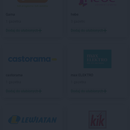
abra meble
Sanok
abra meble
Siedlce
Gama
hebe
abra meble
Sosnowiec
1 gazetka
3 gazetki
abra meble
Stalowa Wola
abra meble
Starachowice
Dodaj do ulubionych
Dodaj do ulubionych
abra meble
Starogard Gdański
abra meble
Suwałki
abra meble
Szczecin
abra meble
Szczecinek
abra meble
Świdnica
castorama
max ELEKTRO
abra meble
Świecie
1 gazetka
1 gazetka
abra meble
Tarnów
Dodaj do ulubionych
Dodaj do ulubionych
abra meble
Tczew
abra meble
Tomaszów Lubelski
abra meble
Tomaszów Mazowiecki
abra meble
Toruń
abra meble
Turek
abra meble
Tychy