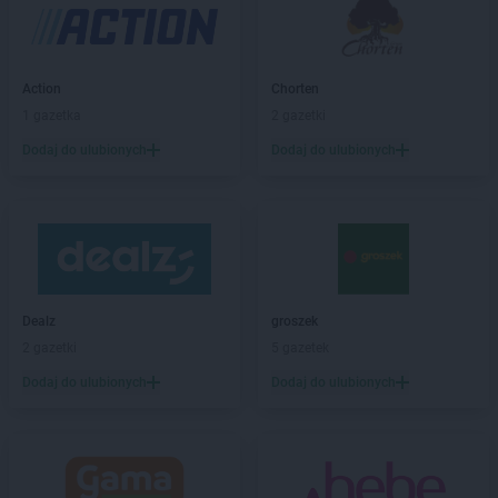
abra meble
Mielec
abra meble
Mrągowo
abra meble
Nowy Targ
Action
Chorten
1 gazetka
2 gazetki
abra meble
Olkusz
Dodaj do ulubionych
Dodaj do ulubionych
abra meble
Olsztyn
abra meble
Ostrowiec Świętokrzyski
abra meble
Oświęcim
abra meble
Piła
abra meble
Piotrków Trybunalski
abra meble
Pisz
Dealz
groszek
abra meble
Płońsk
2 gazetki
5 gazetek
abra meble
Poznań
Dodaj do ulubionych
Dodaj do ulubionych
abra meble
Racibórz
abra meble
Radom
abra meble
Rzeszów