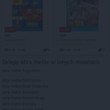
NOWA!
NOWA!
LIDL
ALDI
Od poniedziałku
Wygodna odzież i nie tylko!
JUŻ OD JUTRA!
DO ROZPOCZĘCIA 2 DNI
10.08 - 11.08
96
11.08 - 14.08
15
Sklepy abra meble w innych miastach
abra meble
Augustów
abra meble
Bełchatów
abra meble
Biała Podlaska
abra meble
Białogard
abra meble
Bielsko-Biała
abra meble
Brzesko
abra meble
Busko-Zdrój