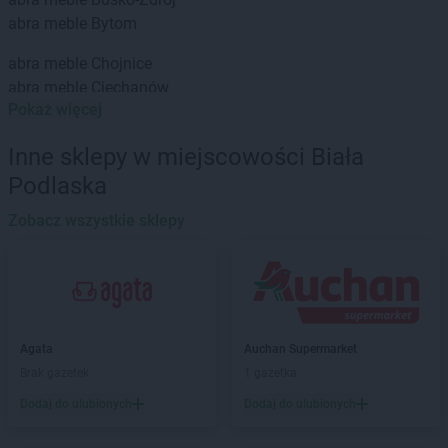
abra meble
Bytom
abra meble
Chojnice
abra meble
Ciechanów
Pokaż więcej
abra meble
Dębica
abra meble
Działdowo
Inne sklepy w miejscowości Biała
Podlaska
abra meble
Giżycko
abra meble
Gliwice
Zobacz wszystkie sklepy
abra meble
Głogów
abra meble
Gniezno
abra meble
Gorzów Wielkopolski
abra meble
Grajewo
abra meble
Grudziądz
Agata
Auchan Supermarket
abra meble
Brak gazetek
Hrubieszów
1 gazetka
Dodaj do ulubionych
Dodaj do ulubionych
abra meble
Jędrzejów