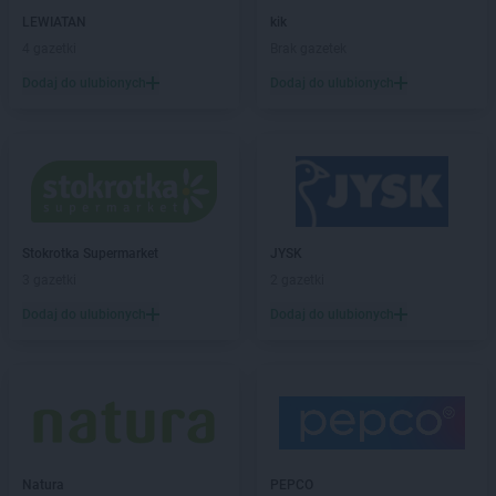
LEWIATAN
kik
abra meble
Wałbrzych
4 gazetki
Brak gazetek
abra meble
Warszawa
Dodaj do ulubionych
Dodaj do ulubionych
abra meble
Włocławek
abra meble
Wołomin
abra meble
Zabrze
abra meble
Zamość
abra meble
Zawiercie
abra meble
Zielona Góra
Stokrotka Supermarket
JYSK
3 gazetki
2 gazetki
abra meble
Żywiec
Dodaj do ulubionych
Dodaj do ulubionych
Natura
PEPCO