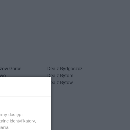
zów-Gorce
Dealz
Bydgoszcz
ewo
Dealz
Bytom
Dealz
Bytów
stowo
-Zdrój
ochowa
emy dostęp i
lne identyfikatory,
iania