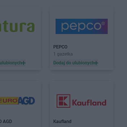
ów
w
 Las
Dealz
Szamotuły
hów
Dealz
Szczecin
ki
Dealz
Szczecinek
ędz
PEPCO
w
a
1 gazetka
ochłowice
 ulubionych
Dodaj do ulubionych
ujście
la
Dealz
Tychy
aw
nia
O AGD
Kaufland
ie Mazowieckie