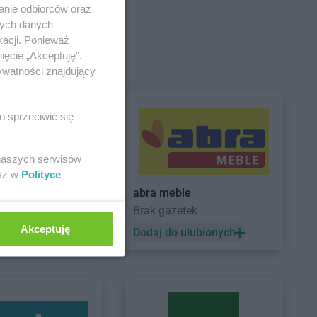
anie odbiorców oraz
nych danych
kacji. Ponieważ
isk Mazowiecki
Dealz
Gryfice
ięcie „Akceptuję”.
sk Wielkopolski
Dealz
Gubin
ywatności znajdujący
iądz
o sprzeciwić się
 naszych serwisów
a Góra
esz w
Polityce
ARCHE
abra meble
Brak gazetek
Dealz
Krapkowice
Akceptuję
lin
Dealz
Krosno
 ulubionych
Dodaj do ulubionych
głowy
Dealz
Krotoszyn
w
Dealz
Kutno