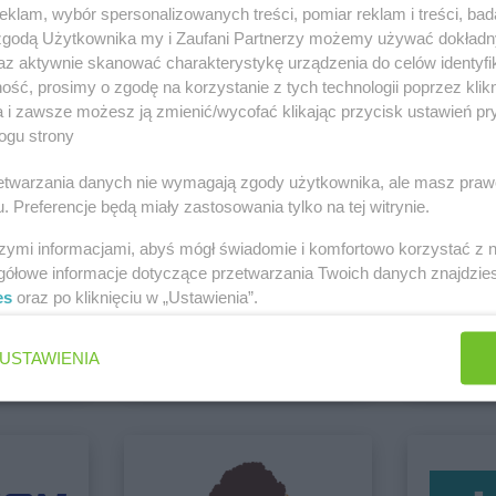
klam, wybór spersonalizowanych treści, pomiar reklam i treści, bad
 zgodą Użytkownika my i Zaufani Partnerzy możemy używać dokład
az aktywnie skanować charakterystykę urządzenia do celów identyfi
Dealz
Gorlice
Dealz
Grodz
 Biała Podlaska
ść, prosimy o zgodę na korzystanie z tych technologii poprzez klikn
Dealz
Gorzów Wielkopolski
Zobacz wszystkie sklepy
Dealz
Grodzi
a i zawsze możesz ją zmienić/wycofać klikając przycisk ustawień pr
Dealz
Gostynin
Dealz
Grudz
ogu strony
rzetwarzania danych nie wymagają zgody użytkownika, ale masz praw
. Preferencje będą miały zastosowania tylko na tej witrynie.
szymi informacjami, abyś mógł świadomie i komfortowo korzystać z
Dealz
Jastrzębie-Zdrój
Dealz
Jeleni
gółowe informacje dotyczące przetwarzania Twoich danych znajdzi
Dealz
Jaworzno
es
oraz po kliknięciu w „Ustawienia”.
ket
BLU
BRICOM
Brak gazetek
6 gazetek
Dealz
Kolbuszowa
Dealz
Konin
USTAWIENIA
Dealz
Kolno
Dealz
Kosza
ch
Dodaj do ulubionych
Dodaj do
Dealz
Koło
Dealz
Kozie
Dealz
Kołobrzeg
Dealz
Krakó
Dealz
Lipienice
Dealz
Lubin
Dealz
Lipnik
Dealz
Lublin