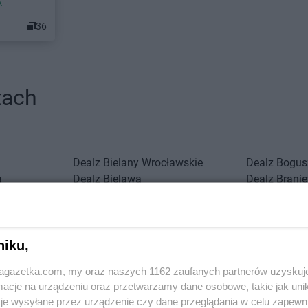
A
36
tach
Dealz
Bielany Wrocławskie
Dealz
Bogus
a
Dealz
Bielawa
Dealz
Brani
Dealz
Bielsko-Biała
Dealz
Brzeg
Dealz
Biłgoraj
Dealz
Budzi
Dealz
Bochnia
Dealz
Busko
niku,
Dealz
Czechowice-Dziedzice
Dealz
Częst
jagazetka.com, my oraz naszych 1162 zaufanych partnerów uzyskuj
Dealz
Czerwionka-Leszczyny
cje na urządzeniu oraz przetwarzamy dane osobowe, takie jak unika
Dealz
Drawsko Pomorskie
je wysyłane przez urządzenie czy dane przeglądania w celu zapewn