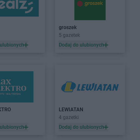
a
Dealz
Łowicz
groszek
a
Dealz
Myślibórz
5 gazetek
a
Dealz
Mysłowice
 ulubionych
Dodaj do ulubionych
 Wielkopolski
Dealz
Otwock
eszów
Dealz
Ozorków
cim
orsk
Dealz
Pyskowice
ucha
KTRO
LEWIATAN
yna
a
4 gazetki
y
k
 ulubionych
Dodaj do ulubionych
k