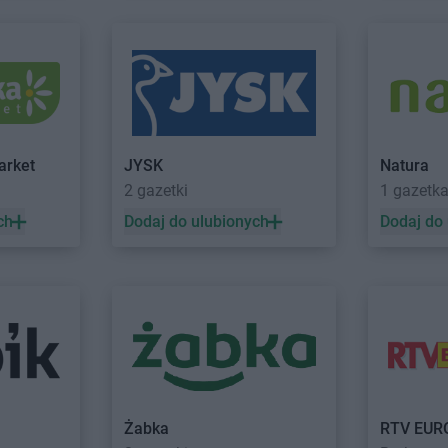
Dealz
Ruda Śląska
Dealz
Rzesz
Dealz
Rumia
Dealz
Rzgó
Dealz
Stargard
Dealz
Suchy
Dealz
Starogard Gdański
Dealz
Sulec
Dealz
Stojadła
Dealz
Suwał
Dealz
Strzelce Krajeńskie
Dealz
Swarz
arket
JYSK
Natura
Dealz
Strzyżów
Dealz
Sycó
2 gazetki
1 gazetk
Dealz
Świecie
Dealz
Święt
ch
Dodaj do ulubionych
Dodaj do
Dealz
Świerklaniec
Dealz
Świno
elski
Dealz
Trzcianka
Dealz
Tucho
Dealz
Trzebinia
Dealz
Turek
Dealz
Włocławek
Dealz
Wrocł
Dealz
Wodzisław Śląski
Dealz
Wrześ
Żabka
RTV EUR
o
Dealz
Wojkowice
Dealz
Wysok