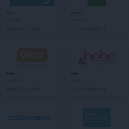
Empik
Iława
Empik
Inowrocław
Dealz
groszek
2 gazetki
5 gazetek
Empik
Janki
Empik
Jarocin
Dodaj do ulubionych
Dodaj do ulubionych
Empik
Jarosław
Empik
Jasło
Empik
Jastrzębie-Zdrój
Empik
Jawor
Empik
Jaworzno
Empik
Jędrzejów
Gama
hebe
Empik
Jelenia Góra
1 gazetka
3 gazetki
Empik
Kalisz
Dodaj do ulubionych
Dodaj do ulubionych
Empik
Katowice
Empik
Kędzierzyn-Koźle
Empik
Kętrzyn
Empik
Kiekrz
Empik
Kielce