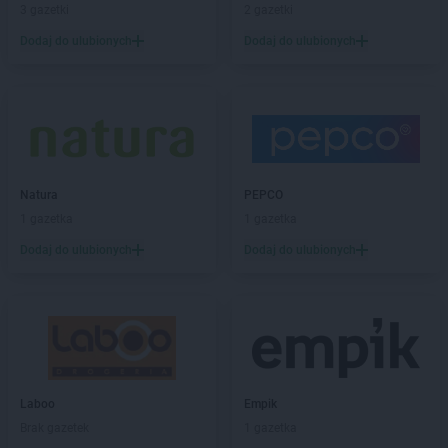
Empik
Legnica
3 gazetki
2 gazetki
Empik
Leszno
Dodaj do ulubionych
Dodaj do ulubionych
Empik
Limanowa
Empik
Lubartów
Empik
Lubin
Empik
Lublin
Empik
Lubliniec
Empik
Łódź
Natura
PEPCO
Empik
Łomża
1 gazetka
1 gazetka
Empik
Łowicz
Dodaj do ulubionych
Dodaj do ulubionych
Empik
Łuków
Empik
Malbork
Empik
Marcinkowo
Empik
Międzyrzecz
Empik
Mielec
Empik
Mikołów
Laboo
Empik
Empik
Miłków
Brak gazetek
1 gazetka
Empik
Mława