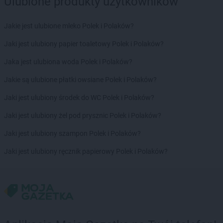
Ulubione produkty użytkowników
Empik
Tczew
Empik
Tomaszów Lubelski
Empik
Tomaszów Mazowiecki
Jakie jest ulubione mleko Polek i Polaków?
Empik
Toruń
Jaki jest ulubiony papier toaletowy Polek i Polaków?
Empik
Turek
Empik
Tychy
Jaka jest ulubiona woda Polek i Polaków?
Jakie są ulubione płatki owsiane Polek i Polaków?
Empik
Ustroń
Jaki jest ulubiony środek do WC Polek i Polaków?
Empik
Wałbrzych
Empik
Wałcz
Jaki jest ulubiony żel pod prysznic Polek i Polaków?
Empik
Warszawa
Jaki jest ulubiony szampon Polek i Polaków?
Empik
Wejherowo
Empik
Wieluń
Jaki jest ulubiony ręcznik papierowy Polek i Polaków?
Empik
Włocławek
Empik
Włoszczowa
Empik
Wodzisław Śląski
Empik
Wołomin
Empik
Wrocław
Empik
Września