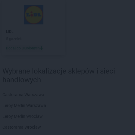
Empik
Przasnysz
Empik
Przemyśl
Empik
Pszczyna
Empik
Puławy
LIDL
Empik
Pułtusk
5 gazetek
Empik
Racibórz
Dodaj do ulubionych
Empik
Radom
Empik
Radomsko
Empik
Rawa Mazowiecka
Wybrane lokalizacje sklepów i sieci
Empik
Rembelszczyzna
handlowych
Empik
Ruda Śląska
Empik
Rumia
Castorama Warszawa
Empik
Rybnik
Empik
Rzeszów
Leroy Merlin Warszawa
Empik
Sandomierz
Leroy Merlin Wrocław
Empik
Sanok
Castorama Wrocław
Empik
Sędziszów Małopolski