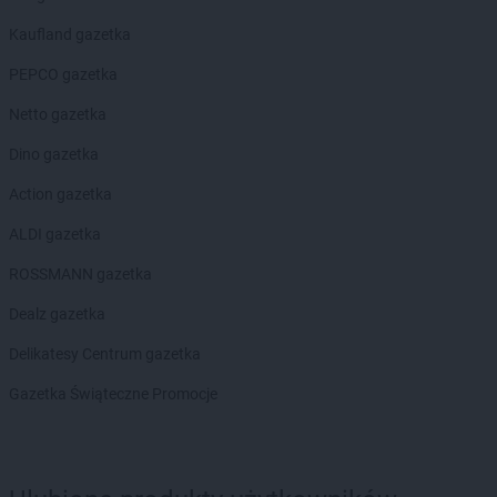
Empik
Sulechów
Kaufland gazetka
Empik
Suwałki
Empik
Swarzędz
PEPCO gazetka
Empik
Szamotuły
Netto gazetka
Empik
Szczecin
Empik
Szczecinek
Dino gazetka
Empik
Szczytno
Action gazetka
Empik
Śrem
ALDI gazetka
Empik
Środa Wielkopolska
Empik
Świdnica
ROSSMANN gazetka
Empik
Świdnik
Dealz gazetka
Empik
Świebodzin
Empik
Świecie
Delikatesy Centrum gazetka
Empik
Świnoujście
Gazetka Świąteczne Promocje
Empik
Tarnobrzeg
Empik
Tarnów
Empik
Tarnowskie Góry