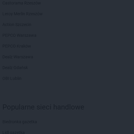
Empik
Siedlce
Castorama Rzeszów
Empik
Sieradz
Leroy Merlin Rzeszów
Empik
Skarżysko-Kamienna
Empik
Skierniewice
Action Szczecin
Empik
Słupsk
PEPCO Warszawa
Empik
Sochaczew
Empik
Sokołów Podlaski
PEPCO Kraków
Empik
Sopot
Dealz Warszawa
Empik
Sosnowiec
Empik
Spalice
Dealz Gdańsk
Empik
Stalowa Wola
OBI Lublin
Empik
Starachowice
Empik
Stare Miasto
Empik
Stargard
Empik
Starogard Gdański
Popularne sieci handlowe
Empik
Stojadła
Empik
Strzegom
Biedronka gazetka
Empik
Strzelce Opolskie
Empik
Suchy Las
Lidl gazetka