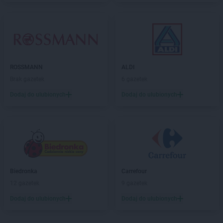
Empik
Ostrowiec Świętokrzyski
Empik
Oświęcim
Empik
Otwock
Empik
Pabianice
Empik
Paproć
ROSSMANN
ALDI
Empik
Piaseczno
Brak gazetek
6 gazetek
Empik
Piastów
Dodaj do ulubionych
Dodaj do ulubionych
Empik
Piekary Śląskie
Empik
Piła
Empik
Piotrków Trybunalski
Empik
Płock
Empik
Płońsk
Empik
Podkowa Leśna
Empik
Polkowice
Biedronka
Carrefour
Empik
Poznań
12 gazetek
9 gazetek
Empik
Prudnik
Dodaj do ulubionych
Dodaj do ulubionych
Empik
Pruszcz Gdański
Empik
Pruszków