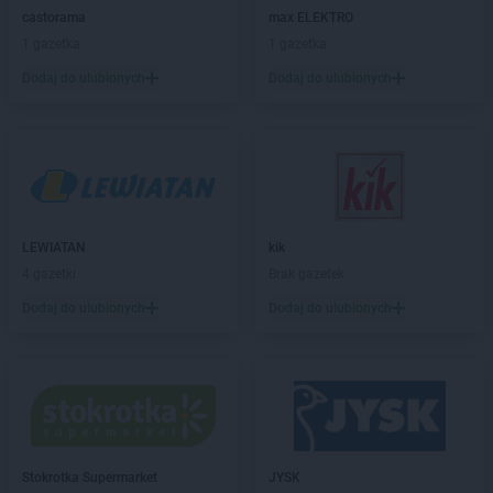
Empik
Kiełczewo
castorama
max ELEKTRO
Empik
Kłodzko
1 gazetka
1 gazetka
Empik
Kluczbork
Dodaj do ulubionych
Dodaj do ulubionych
Empik
Knurów
Empik
Kołobrzeg
Empik
Kończewice
Empik
Konin
Empik
Konstantynów Łódzki
Empik
Kościerzyna
Empik
Koszalin
LEWIATAN
kik
Empik
Kozienice
4 gazetki
Brak gazetek
Empik
Kraków
Dodaj do ulubionych
Dodaj do ulubionych
Empik
Krosno
Empik
Krotoszyn
Empik
Kutno
Empik
Kwidzyn
Empik
Lębork
Empik
Legionowo
Stokrotka Supermarket
JYSK