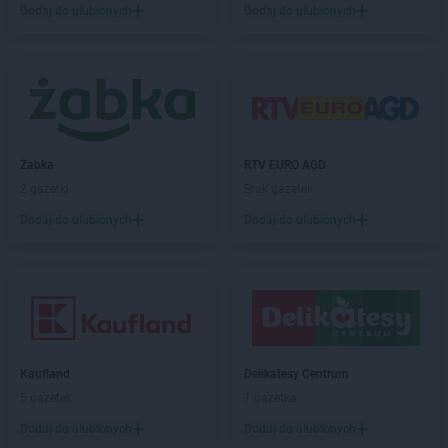
Dodaj do ulubionych
Dodaj do ulubionych
Empik
Myślenice
Empik
Mysłowice
Empik
Myszków
Empik
Namysłów
Empik
Niepołomice
Empik
Nowa Ruda
Żabka
RTV EURO AGD
Empik
Nowa Sól
2 gazetki
Brak gazetek
Empik
Nowy Dwór Mazowiecki
Dodaj do ulubionych
Dodaj do ulubionych
Empik
Nowy Sącz
Empik
Nowy Targ
Empik
Nysa
Empik
Oława
Empik
Olkusz
Empik
Olsztyn
Kaufland
Delikatesy Centrum
Empik
Opole
5 gazetek
1 gazetka
Empik
Ostrołęka
Dodaj do ulubionych
Dodaj do ulubionych
Empik
Ostrów Wielkopolski