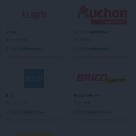
Empik
Bydgoszcz
Empik
Bytom
Empik
Bytów
Empik
Agata
Chełm
Auchan Supermarket
Empik
Brak gazetek
Chojnice
1 gazetka
Empik
Chorzów
Dodaj do ulubionych
Dodaj do ulubionych
Empik
Chrzanów
Empik
Ciechanów
Empik
Cieszyn
Empik
Czechowice-Dziedzice
Empik
Czeladź
Empik
Częstochowa
BLU
BRICOMARCHE
Empik
Dąbrowa Górnicza
Brak gazetek
7 gazetek
Empik
Dębica
Dodaj do ulubionych
Dodaj do ulubionych
Empik
Działdowo
Empik
Dzierżoniów