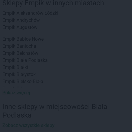
Sklepy Empik w innych miastach
Empik
Aleksandrów Łódzki
Empik
Andrychów
Empik
Augustów
Empik
Babice Nowe
Empik
Baniocha
Empik
Bełchatów
Empik
Biała Podlaska
Empik
Białki
Empik
Białystok
Empik
Bielsko-Biała
Empik
Biłgoraj
Pokaż więcej
Empik
Bochnia
Empik
Bolesławiec
Inne sklepy w miejscowości Biała
Empik
Braniewo
Podlaska
Empik
Brodnica
Empik
Brzeg
Zobacz wszystkie sklepy
Empik
Brzesko