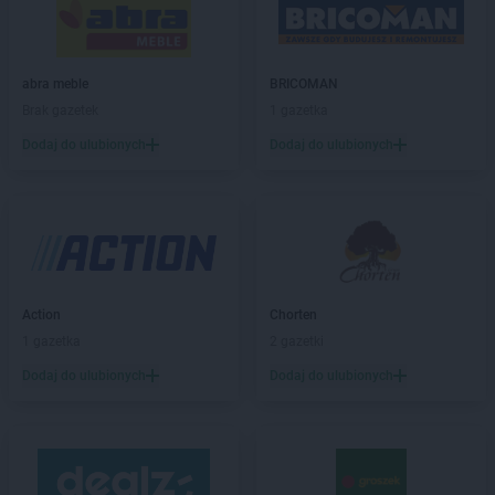
Empik
Elbląg
Empik
Ełk
Empik
Garwolin
abra meble
BRICOMAN
Empik
Gdańsk
Brak gazetek
1 gazetka
Empik
Gdynia
Dodaj do ulubionych
Dodaj do ulubionych
Empik
Giżycko
Empik
Gliwice
Empik
Głogów
Empik
Gniezno
Empik
Goleniów
Empik
Górka
Empik
Gorlice
Action
Chorten
Empik
Gorzów Wielkopolski
1 gazetka
2 gazetki
Empik
Grodzisk Mazowiecki
Dodaj do ulubionych
Dodaj do ulubionych
Empik
Grójec
Empik
Grudziądz
Empik
Hrubieszów