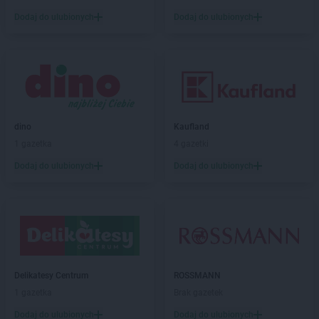
abra meble
Świecie
Dodaj do ulubionych
Dodaj do ulubionych
abra meble
Tarnów
abra meble
Tczew
abra meble
Tomaszów Lubelski
abra meble
Tomaszów Mazowiecki
abra meble
Toruń
abra meble
Turek
dino
Kaufland
abra meble
Tychy
1 gazetka
4 gazetki
abra meble
Wałbrzych
Dodaj do ulubionych
Dodaj do ulubionych
abra meble
Warszawa
abra meble
Włocławek
abra meble
Wołomin
abra meble
Zabrze
abra meble
Zamość
abra meble
Zawiercie
Delikatesy Centrum
ROSSMANN
abra meble
Zielona Góra
1 gazetka
Brak gazetek
Dodaj do ulubionych
Dodaj do ulubionych