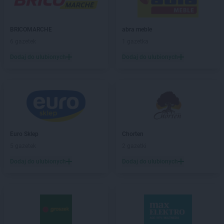
abra meble
Gniezno
abra meble
Gorzów Wielkopolski
abra meble
Grajewo
BRICOMARCHE
abra meble
abra meble
Grudziądz
6 gazetek
1 gazetka
abra meble
Hrubieszów
Dodaj do ulubionych
Dodaj do ulubionych
abra meble
Jędrzejów
abra meble
Katowice
abra meble
Kęty
abra meble
Kielce
abra meble
Kluczbork
Euro Sklep
Chorten
abra meble
Kobylnica
5 gazetek
2 gazetki
abra meble
Koło
Dodaj do ulubionych
Dodaj do ulubionych
abra meble
Kołobrzeg
abra meble
Konin
abra meble
Kraków
abra meble
Kutno