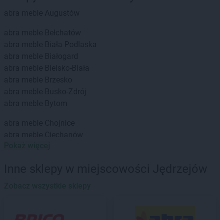
abra meble
Augustów
abra meble
Bełchatów
abra meble
Biała Podlaska
abra meble
Białogard
abra meble
Bielsko-Biała
abra meble
Brzesko
abra meble
Busko-Zdrój
abra meble
Bytom
abra meble
Chojnice
abra meble
Ciechanów
Pokaż więcej
abra meble
Dębica
abra meble
Działdowo
Inne sklepy w miejscowości Jędrzejów
abra meble
Zobacz wszystkie sklepy
Giżycko
abra meble
Gliwice
abra meble
Głogów