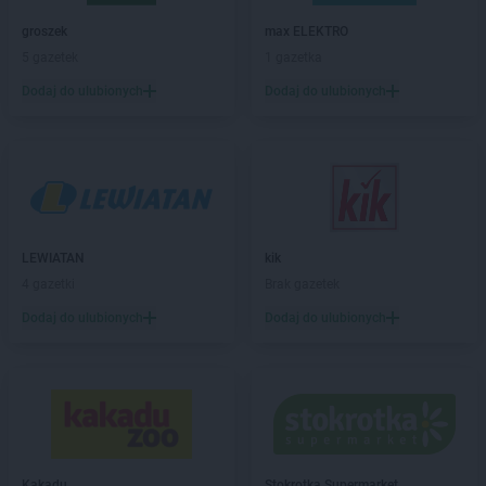
abra meble
Lębork
abra meble
Legnica
groszek
max ELEKTRO
abra meble
Leszno
5 gazetek
1 gazetka
abra meble
Lubartów
Dodaj do ulubionych
Dodaj do ulubionych
abra meble
Lublin
abra meble
Łódź
abra meble
Malbork
abra meble
Mielec
abra meble
Mrągowo
LEWIATAN
kik
4 gazetki
Brak gazetek
abra meble
Nowy Targ
Dodaj do ulubionych
Dodaj do ulubionych
abra meble
Olkusz
abra meble
Olsztyn
abra meble
Ostrowiec Świętokrzyski
abra meble
Oświęcim
abra meble
Piła
abra meble
Piotrków Trybunalski
Kakadu
Stokrotka Supermarket