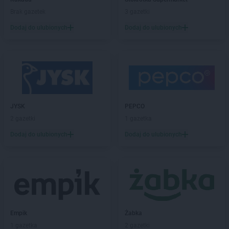
abra meble
Pisz
Brak gazetek
3 gazetki
abra meble
Płońsk
Dodaj do ulubionych
Dodaj do ulubionych
abra meble
Poznań
abra meble
Racibórz
abra meble
Radom
abra meble
Rzeszów
abra meble
Sanok
JYSK
PEPCO
abra meble
Siedlce
2 gazetki
1 gazetka
abra meble
Sosnowiec
Dodaj do ulubionych
Dodaj do ulubionych
abra meble
Stalowa Wola
abra meble
Starachowice
abra meble
Starogard Gdański
abra meble
Suwałki
abra meble
Szczecin
abra meble
Szczecinek
Empik
Żabka
abra meble
Świdnica
1 gazetka
2 gazetki