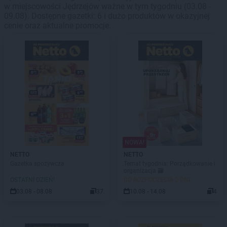
w miejscowości Jędrzejów ważne w tym tygodniu (03.08 -
09.08). Dostępne gazetki: 6 i dużo produktów w okazyjnej
cenie oraz aktualne promocje.
NOWA!
NETTO
NETTO
Gazetka spożywcza
Temat tygodnia: Porządkowanie i
organizacja 🗃️
OSTATNI DZIEŃ!
DO ROZPOCZĘCIA 2 DNI
03.08 - 08.08
37
10.08 - 14.08
4