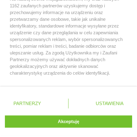
NETTO
Miastko
Zobacz szczegóły
1162 zaufanych partnerów uzyskujemy dostęp i
NETTO
Michałowice
Retail Radar – analiza rynku
przechowujemy informacje na urządzeniu oraz
NETTO
Miechów
przetwarzamy dane osobowe, takie jak unikalne
NETTO
Międzyrzec Podlaski
identyfikatory, standardowe informacje wysyłane przez
NETTO
Międzyrzecz
Wasze ulubione produkty
urządzenie czy dane przeglądania w celu zapewniania
NETTO
Międzyzdroje
spersonalizowanych reklam, wybór spersonalizowanych
Regulamin serwisu i polityka prywatności
NETTO
Mierzyn
treści, pomiar reklam i treści, badanie odbiorców oraz
NETTO
Mikołów
ulepszanie usług. Za zgodą Użytkownika my i Zaufani
Mapa strony
Partnerzy możemy używać dokładnych danych
NETTO
Milanówek
geolokalizacyjnych oraz aktywnie skanować
NETTO
Milicz
Zawsze najnowsze gazetki w naszej
Wszystkie miasta z lokalizacjami sklepów
charakterystykę urządzenia do celów identyfikacji.
NETTO
Mińsk Mazowiecki
Ponieważ cenimy Twoją prywatność, prosimy o zgodę na
aplikacji
NETTO
Mława
korzystanie z tych technologii poprzez kliknięcie
NETTO
Mogilno
„Akceptuję”. Zgoda jest dobrowolna i zawsze możesz ją
NETTO
Morzyczyn
+ 1,5 mln zadowolonych kupujących
zmienić/wycofać klikając przycisk ustawień prywatności
Polska
Czechy
Ukraina
Litwa
Słowacja
Rumunia
PARTNERZY
USTAWIENIA
NETTO
Mościska
znajdujący się w lewym dolnym rogu strony
NETTO
Mosina
NETTO
Mrągowo
. Niektóre rodzaje przetwarzania danych nie wymagają
Akceptuję
NETTO
Mszana Dolna
zgody użytkownika, ale masz prawo sprzeciwić się
©
2026
Moja Gazetka Sp. z o.o.
Kontynuuj na stronie
takiemu przetwarzaniu. Preferencje będą miały
NETTO
Muszyna