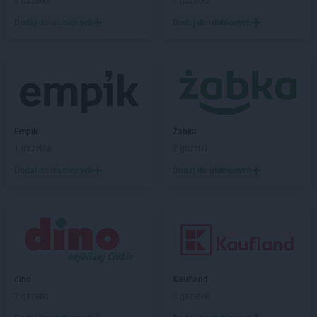
2 gazetki
1 gazetka
NETTO
Dobre Miasto
Dodaj do ulubionych
Dodaj do ulubionych
NETTO
Dobrzeń Wielki
NETTO
Drawsko Pomorskie
NETTO
Drezdenko
NETTO
Działdowo
NETTO
Dzierzgoń
NETTO
Dzierżoniów
Empik
Żabka
NETTO
Ełk
1 gazetka
2 gazetki
NETTO
Gajków
Dodaj do ulubionych
Dodaj do ulubionych
NETTO
Garwolin
NETTO
Gdańsk
NETTO
Gdynia
NETTO
Gliwice
NETTO
Głogów
NETTO
Głuchołazy
dino
Kaufland
NETTO
Gniew
2 gazetki
5 gazetek
NETTO
Gniewkowo