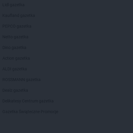
NETTO
Kościan
Lidl gazetka
NETTO
Kościerzyna
NETTO
Kostrzyn
Kaufland gazetka
NETTO
Kostrzyn nad Odrą
PEPCO gazetka
NETTO
Koszalin
NETTO
Kowale
Netto gazetka
NETTO
Kowary
Dino gazetka
NETTO
Koziegłowy
NETTO
Kozienice
Action gazetka
NETTO
Kożuchy
ALDI gazetka
NETTO
Kraków
NETTO
Kraśnik
ROSSMANN gazetka
NETTO
Krosno Odrzańskie
Dealz gazetka
NETTO
Krotoszyn
NETTO
Kurzelów
Delikatesy Centrum gazetka
NETTO
Kwidzyn
Gazetka Świąteczne Promocje
NETTO
Łabiszyn
NETTO
Łącko