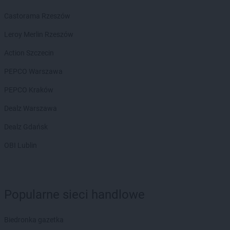
NETTO
Kazimierza Wielka
Castorama Rzeszów
NETTO
Kędzierzyn-Koźle
NETTO
Kępno
Leroy Merlin Rzeszów
NETTO
Kętrzyn
Action Szczecin
NETTO
Kęty
NETTO
Kielce
PEPCO Warszawa
NETTO
Kłaj
PEPCO Kraków
NETTO
Kłobuck
NETTO
Kłodawa
Dealz Warszawa
NETTO
Kluczbork
Dealz Gdańsk
NETTO
Knurów
NETTO
Kolbudy
OBI Lublin
NETTO
Koło
NETTO
Kołobrzeg
NETTO
Komorniki
Popularne sieci handlowe
NETTO
Konin
NETTO
Końskie
NETTO
Kórnik
Biedronka gazetka