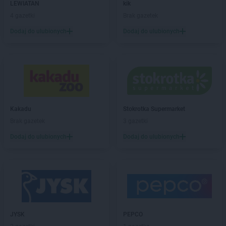
LEWIATAN
kik
NETTO
Chrzanów
4 gazetki
Brak gazetek
NETTO
Chrząstowice
NETTO
Ciechocinek
Dodaj do ulubionych
Dodaj do ulubionych
NETTO
Cieszyn
NETTO
Czaplinek
NETTO
Czarna Białostocka
NETTO
Czarnków
NETTO
Czechowice-Dziedzice
NETTO
Czeladź
Kakadu
Stokrotka Supermarket
NETTO
Czersk
Brak gazetek
3 gazetki
NETTO
Czerwionka-Leszczyny
Dodaj do ulubionych
Dodaj do ulubionych
NETTO
Częstochowa
NETTO
Człuchów
NETTO
Dąbrowa Górnicza
NETTO
Darłowo
NETTO
Dęblin
NETTO
Dębno
JYSK
PEPCO
NETTO
Dobra