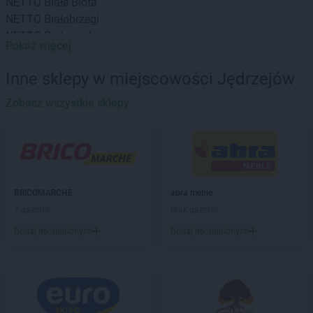
NETTO
Białe Błota
NETTO
Białobrzegi
NETTO
Białogard
Pokaż więcej
NETTO
Białystok
NETTO
Bielany Wrocławskie
Inne sklepy w miejscowości Jędrzejów
NETTO
Bielawa
NETTO
Zobacz wszystkie sklepy
Bielsko-Biała
NETTO
Biłgoraj
NETTO
Biskupiec
NETTO
Blizne Jasińskiego
NETTO
Błonie
NETTO
Bochnia
BRICOMARCHE
abra meble
NETTO
Bogatynia
7 gazetek
Brak gazetek
NETTO
Bolechowo
Dodaj do ulubionych
Dodaj do ulubionych
NETTO
Bolszewo
NETTO
Borzęcin Mały
NETTO
Braniewo
NETTO
Brodnica
NETTO
Brwinów