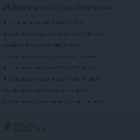
NETTO
Łask
Ulubione produkty użytkowników
NETTO
Łaziska Górne
NETTO
Łęczna
Jakie jest ulubione mleko Polek i Polaków?
NETTO
Łęczyca
NETTO
Łobez
Jaki jest ulubiony papier toaletowy Polek i Polaków?
NETTO
Łodygowice
Jaka jest ulubiona woda Polek i Polaków?
NETTO
Łódź
NETTO
Łomianki
Jakie są ulubione płatki owsiane Polek i Polaków?
NETTO
Łosice
Jaki jest ulubiony środek do WC Polek i Polaków?
NETTO
Łowicz
NETTO
Łuków
Jaki jest ulubiony żel pod prysznic Polek i Polaków?
NETTO
Lębork
Jaki jest ulubiony szampon Polek i Polaków?
NETTO
Lędziny
Jaki jest ulubiony ręcznik papierowy Polek i Polaków?
NETTO
Legionowo
NETTO
Legnica
NETTO
Lesko
NETTO
Leszno
NETTO
Libiąż