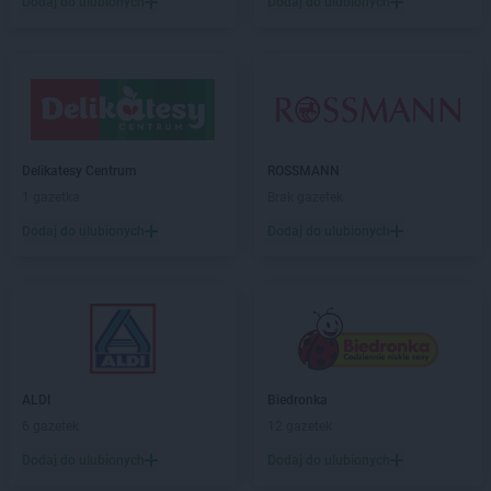
NETTO
Gniezno
Dodaj do ulubionych
Dodaj do ulubionych
NETTO
Gołdap
NETTO
Goleniów
NETTO
Gołków
NETTO
Golub-Dobrzyń
NETTO
Góra
NETTO
Góra Kalwaria
Delikatesy Centrum
ROSSMANN
NETTO
Gorzów Wielkopolski
1 gazetka
Brak gazetek
NETTO
Gostyń
Dodaj do ulubionych
Dodaj do ulubionych
NETTO
Gostynin
NETTO
Gródków
NETTO
Grodzisk Mazowiecki
NETTO
Grodzisk Wielkopolski
NETTO
Grodzisko
NETTO
Grudziądz
NETTO
Gryfice
ALDI
Biedronka
NETTO
Gryfino
6 gazetek
12 gazetek
NETTO
Gubin
Dodaj do ulubionych
Dodaj do ulubionych