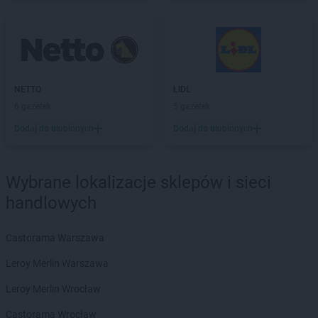
NETTO
Iława
NETTO
Inowrocław
NETTO
Jaktorów
NETTO
Jarocin
NETTO
Jastrowie
NETTO
LIDL
NETTO
Jastrzębie-Zdrój
6 gazetek
5 gazetek
NETTO
Jawor
Dodaj do ulubionych
Dodaj do ulubionych
NETTO
Jaworze
NETTO
Jaworzno
NETTO
Jędrzejów
Wybrane lokalizacje sklepów i sieci
NETTO
Jelenia Góra
handlowych
NETTO
Jelonek
NETTO
Józefów
Castorama Warszawa
NETTO
Kalisz
NETTO
Kamień Pomorski
Leroy Merlin Warszawa
NETTO
Kamionki
Leroy Merlin Wrocław
NETTO
Karpacz
NETTO
Katowice
Castorama Wrocław