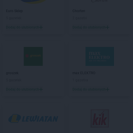
NETTO
Brzeg
NETTO
Brzeg Dolny
Euro Sklep
Chorten
NETTO
Brzeszcze
5 gazetek
2 gazetki
NETTO
Brzozów
Dodaj do ulubionych
Dodaj do ulubionych
NETTO
Buk
NETTO
Bydgoszcz
NETTO
Bystrzyca Kłodzka
NETTO
Bytom
NETTO
Bytów
NETTO
Chełmno
groszek
max ELEKTRO
NETTO
Chełmża
5 gazetek
1 gazetka
NETTO
Chocianów
Dodaj do ulubionych
Dodaj do ulubionych
NETTO
Chodzież
NETTO
Chojna
NETTO
Chojnice
NETTO
Chojnów
NETTO
Chorzów
NETTO
Choszczno