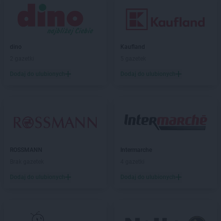
abra meble
Suwałki
abra meble
Szczecin
abra meble
Szczecinek
dino
Kaufland
abra meble
Świdnica
2 gazetki
5 gazetek
abra meble
Świecie
Dodaj do ulubionych
Dodaj do ulubionych
abra meble
Tarnów
abra meble
Tczew
abra meble
Tomaszów Lubelski
abra meble
Tomaszów Mazowiecki
abra meble
Toruń
abra meble
Turek
ROSSMANN
Intermarche
abra meble
Tychy
Brak gazetek
4 gazetki
abra meble
Wałbrzych
Dodaj do ulubionych
Dodaj do ulubionych
abra meble
Warszawa
abra meble
Włocławek
abra meble
Wołomin