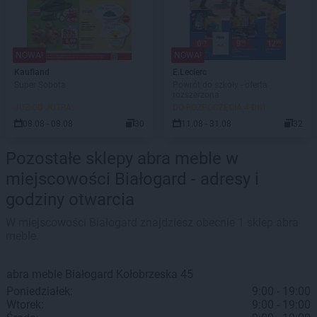
NOWA!
NOWA!
Kaufland
E.Leclerc
Super Sobota
Powrót do szkoły - oferta
rozszerzona
JUŻ OD JUTRA!
DO ROZPOCZĘCIA 4 DNI
08.08 - 08.08
30
11.08 - 31.08
32
Pozostałe sklepy abra meble w
miejscowości Białogard - adresy i
godziny otwarcia
W miejscowości Białogard znajdziesz obecnie 1 sklep abra
meble.
abra meble
Białogard
Kołobrzeska 45
Poniedziałek:
9:00 - 19:00
Wtorek:
9:00 - 19:00