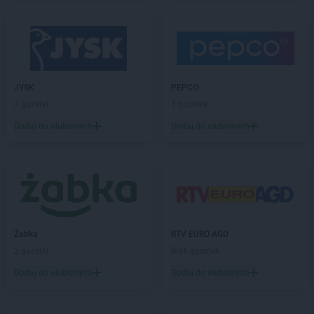
abra meble
Olsztyn
abra meble
Ostrowiec Świętokrzyski
abra meble
Oświęcim
abra meble
Piła
abra meble
Piotrków Trybunalski
JYSK
PEPCO
abra meble
Pisz
2 gazetki
1 gazetka
abra meble
Płońsk
Dodaj do ulubionych
Dodaj do ulubionych
abra meble
Poznań
abra meble
Racibórz
abra meble
Radom
abra meble
Rzeszów
abra meble
Sanok
Żabka
RTV EURO AGD
abra meble
Siedlce
2 gazetki
Brak gazetek
abra meble
Sosnowiec
Dodaj do ulubionych
Dodaj do ulubionych
abra meble
Stalowa Wola
abra meble
Starachowice
abra meble
Starogard Gdański