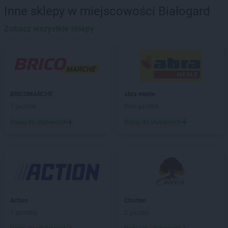
abra meble
Działdowo
Inne sklepy w miejscowości Białogard
abra meble
Zobacz wszystkie sklepy
Giżycko
abra meble
Gliwice
abra meble
Głogów
abra meble
Gniezno
abra meble
Gorzów Wielkopolski
abra meble
Grajewo
BRICOMARCHE
abra meble
abra meble
Grudziądz
7 gazetek
Brak gazetek
abra meble
Hrubieszów
Dodaj do ulubionych
Dodaj do ulubionych
abra meble
Jędrzejów
abra meble
Katowice
abra meble
Kęty
abra meble
Kielce
abra meble
Kluczbork
Action
Chorten
abra meble
Kobylnica
1 gazetka
2 gazetki
abra meble
Koło