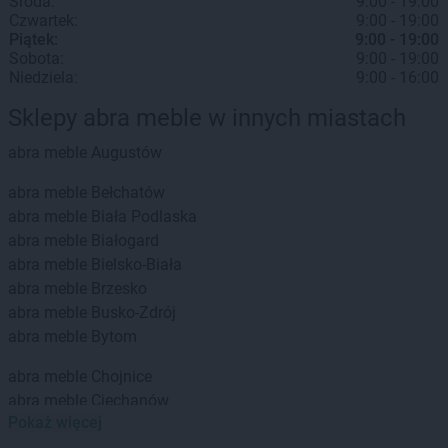
Środa:
9:00 - 19:00
Czwartek:
9:00 - 19:00
Piątek:
9:00 - 19:00
Sobota:
9:00 - 19:00
Niedziela:
9:00 - 16:00
Sklepy abra meble w innych miastach
abra meble
Augustów
abra meble
Bełchatów
abra meble
Biała Podlaska
abra meble
Białogard
abra meble
Bielsko-Biała
abra meble
Brzesko
abra meble
Busko-Zdrój
abra meble
Bytom
abra meble
Chojnice
abra meble
Ciechanów
Pokaż więcej
abra meble
Dębica