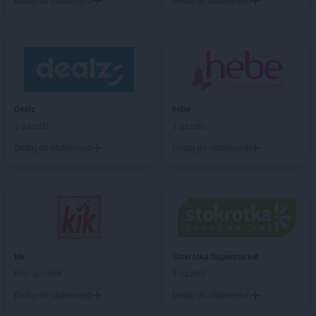
Dodaj do ulubionych
Dodaj do ulubionych
abra meble
Kołobrzeg
abra meble
Konin
abra meble
Kraków
abra meble
Kutno
abra meble
Lębork
abra meble
Legnica
Dealz
hebe
abra meble
Leszno
2 gazetki
3 gazetki
abra meble
Lubartów
Dodaj do ulubionych
Dodaj do ulubionych
abra meble
Lublin
abra meble
Łódź
abra meble
Malbork
abra meble
Mielec
abra meble
Mrągowo
kik
Stokrotka Supermarket
Brak gazetek
3 gazetki
abra meble
Nowy Targ
Dodaj do ulubionych
Dodaj do ulubionych
abra meble
Olkusz