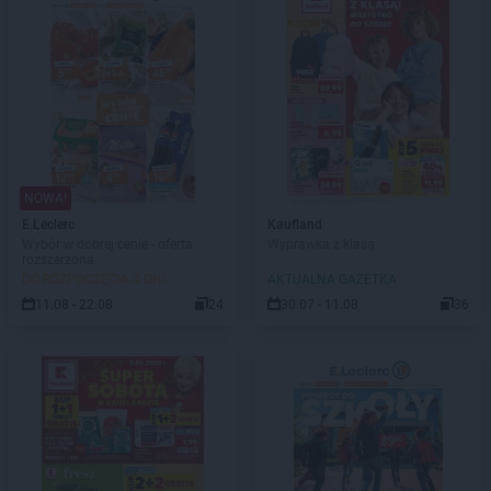
NOWA!
E.Leclerc
Kaufland
Wybór w dobrej cenie - oferta
Wyprawka z klasą
rozszerzona
DO ROZPOCZĘCIA 4 DNI
AKTUALNA GAZETKA
11.08 - 22.08
24
30.07 - 11.08
36