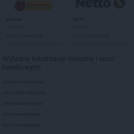
abra meble
Zabrze
abra meble
Zamość
abra meble
Zawiercie
Biedronka
NETTO
abra meble
Zielona Góra
12 gazetek
6 gazetek
Dodaj do ulubionych
Dodaj do ulubionych
abra meble
Żywiec
Wybrane lokalizacje sklepów i sieci
handlowych
Castorama Warszawa
Leroy Merlin Warszawa
Leroy Merlin Wrocław
Castorama Wrocław
Castorama Rzeszów