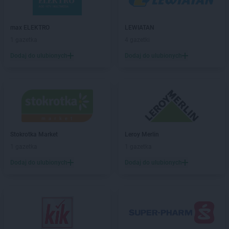
Stokrotka Market
Hrubieszów
max ELEKTRO
LEWIATAN
Stokrotka Market
Jacentów
1 gazetka
4 gazetki
Stokrotka Market
Jarocin
Dodaj do ulubionych
Dodaj do ulubionych
Stokrotka Market
Jasieniec
Stokrotka Market
Jastrzębia
Stokrotka Market
Jastrzębie-Zdrój
Stokrotka Market
Jaworzno
Stokrotka Market
Jedlińsk
Stokrotka Market
Jedwabno
Stokrotka Market
Jejkowice
Stokrotka Market
Leroy Merlin
Stokrotka Market
Józefów
1 gazetka
1 gazetka
Stokrotka Market
Józefów nad Wisłą
Dodaj do ulubionych
Dodaj do ulubionych
Stokrotka Market
Juchnowiec Kościelny
Stokrotka Market
Kalej
Stokrotka Market
Kalisz
Stokrotka Market
Kamień
Stokrotka Market
Kamionka