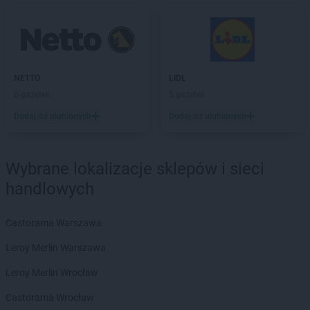
Stokrotka Market
Oborniki
Stokrotka Market
Olesin
Stokrotka Market
Oleśnica
Stokrotka Market
Olsztyn
Stokrotka Market
Opole
NETTO
LIDL
Stokrotka Market
Osieck
6 gazetek
5 gazetek
Stokrotka Market
Osiek
Dodaj do ulubionych
Dodaj do ulubionych
Stokrotka Market
Osobnica
Stokrotka Market
Ostróda
Stokrotka Market
Ostrołęka
Wybrane lokalizacje sklepów i sieci
Stokrotka Market
Ostrówek
handlowych
Stokrotka Market
Ostrowite
Stokrotka Market
Otwock
Castorama Warszawa
Stokrotka Market
Ożarów
Leroy Merlin Warszawa
Stokrotka Market
Parzęczew
Stokrotka Market
Pawłów
Leroy Merlin Wrocław
Stokrotka Market
Pęgów
Castorama Wrocław
Stokrotka Market
Piaseczno