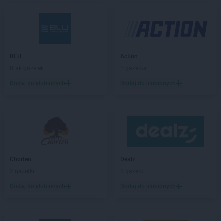
Stokrotka Market
Ćmielów
Stokrotka Market
Dąbrowa Górnicza
Stokrotka Market
Dąbrówki
BLU
Action
Stokrotka Market
Dębowa Kłoda
Brak gazetek
1 gazetka
Stokrotka Market
Dobrzyniewo Duże
Stokrotka Market
Dołhobyczów
Dodaj do ulubionych
Dodaj do ulubionych
Stokrotka Market
Dorohusk-Osada
Stokrotka Market
Drelów
Stokrotka Market
Drezdenko
Stokrotka Market
Drygały
Stokrotka Market
Dzierżoniów
Stokrotka Market
Dziewkowice
Chorten
Dealz
2 gazetki
2 gazetki
Stokrotka Market
Elbląg
Stokrotka Market
Ełk
Dodaj do ulubionych
Dodaj do ulubionych
Stokrotka Market
Fabianki
Stokrotka Market
Filipów