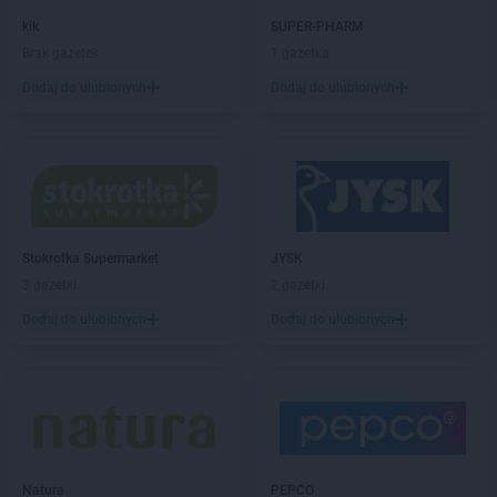
Stokrotka Market
Karczmiska Pierwsze
kik
SUPER-PHARM
Stokrotka Market
Karlino
Brak gazetek
1 gazetka
Stokrotka Market
Karpacz
Dodaj do ulubionych
Dodaj do ulubionych
Stokrotka Market
Katowice
Stokrotka Market
Kcynia
Stokrotka Market
Kędzierzyn-Koźle
Stokrotka Market
Kijany
Stokrotka Market
Kluczbork
Stokrotka Market
Knurów
Stokrotka Supermarket
JYSK
Stokrotka Market
Kobyłka
3 gazetki
2 gazetki
Stokrotka Market
Kochanów Wieniawski
Stokrotka Market
Kodeń
Dodaj do ulubionych
Dodaj do ulubionych
Stokrotka Market
Kolbuszowa
Stokrotka Market
Kołobrzeg
Stokrotka Market
Koluszki
Stokrotka Market
Komarów-Osada
Stokrotka Market
Komarówka Podlaska
Stokrotka Market
Końskie
Natura
PEPCO