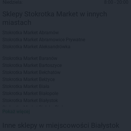
Niedziela:
8:00 - 20:00
Sklepy Stokrotka Market w innych
miastach
Stokrotka Market
Abramów
Stokrotka Market
Abramowice Prywatne
Stokrotka Market
Aleksandrówka
Stokrotka Market
Baranów
Stokrotka Market
Bartoszyce
Stokrotka Market
Bełchatów
Stokrotka Market
Bełżyce
Stokrotka Market
Biała
Stokrotka Market
Białopole
Stokrotka Market
Białystok
Stokrotka Market
Bielsko-Biała
Pokaż więcej
Stokrotka Market
Bierzwnik
Stokrotka Market
Biłgoraj
Inne sklepy w miejscowości Białystok
Stokrotka Market
Biszcza