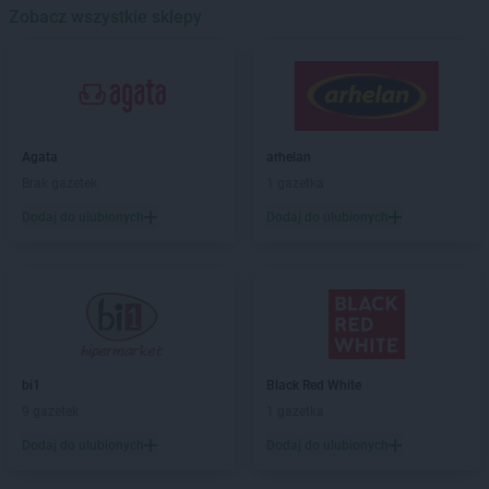
Stokrotka Market
Zobacz wszystkie sklepy
Błędów
Stokrotka Market
Bodzentyn
Stokrotka Market
Borne Sulinowo
Stokrotka Market
Bralin
Stokrotka Market
Branice
Stokrotka Market
Bratkowice
Agata
arhelan
Stokrotka Market
Brzeg
Brak gazetek
1 gazetka
Stokrotka Market
Brzeg Dolny
Dodaj do ulubionych
Dodaj do ulubionych
Stokrotka Market
Brzesko
Stokrotka Market
Bydgoszcz
Stokrotka Market
Bytom
Stokrotka Market
Chełm
Stokrotka Market
Chorzelów
Stokrotka Market
Chorzów
bi1
Black Red White
Stokrotka Market
Chrzanów
9 gazetek
1 gazetka
Stokrotka Market
Ciasna
Dodaj do ulubionych
Dodaj do ulubionych
Stokrotka Market
Cyców
Stokrotka Market
Czarna Białostocka