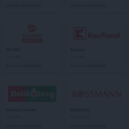
Stokrotka Market
Łapsze Niżne
Dodaj do ulubionych
Dodaj do ulubionych
Stokrotka Market
Łaziska
Stokrotka Market
Łazy
Stokrotka Market
Łęczna
Stokrotka Market
Łęczyca
Stokrotka Market
Łęg Tarnowski
Stokrotka Market
Łękawica
Stokrotka Market
SELGROS
Łódź
Kaufland
Stokrotka Market
7 gazetek
Łomża
5 gazetek
Stokrotka Market
Łucka-Kolonia
Dodaj do ulubionych
Dodaj do ulubionych
Stokrotka Market
Łuków
Stokrotka Market
Łuszczów
Stokrotka Market
Laszki
Stokrotka Market
Libiąż
Stokrotka Market
Lipiny Dolne
Stokrotka Market
Lubania
Delikatesy Centrum
ROSSMANN
Stokrotka Market
Lubanie
1 gazetka
Brak gazetek
Stokrotka Market
Lubin
Dodaj do ulubionych
Dodaj do ulubionych