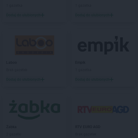
Stokrotka Market
Konstantynów-Kolonia
1 gazetka
1 gazetka
Stokrotka Market
Kostomłoty
Dodaj do ulubionych
Dodaj do ulubionych
Stokrotka Market
Koszalin
Stokrotka Market
Kozienice
Stokrotka Market
Krasienin-Kolonia
Stokrotka Market
Kraśniczyn
Stokrotka Market
Krasnopol
Stokrotka Market
Krasnosielc
Stokrotka Market
Krasnystaw
Laboo
Empik
Stokrotka Market
Krośniewice
Brak gazetek
1 gazetka
Stokrotka Market
Krynki
Dodaj do ulubionych
Dodaj do ulubionych
Stokrotka Market
Krzanowice
Stokrotka Market
Krzczonów
Stokrotka Market
Krzeszów
Stokrotka Market
Krzywda
Stokrotka Market
Księżpol
Stokrotka Market
Kutno
Żabka
RTV EURO AGD
Stokrotka Market
Łapiguz
2 gazetki
Brak gazetek