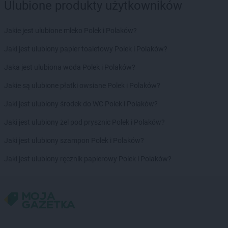
Ulubione produkty użytkowników
Stokrotka Market
Rzeszów
Jakie jest ulubione mleko Polek i Polaków?
Stokrotka Market
Sadlinki
Stokrotka Market
Sanok
Jaki jest ulubiony papier toaletowy Polek i Polaków?
Stokrotka Market
Sarnaki
Jaka jest ulubiona woda Polek i Polaków?
Stokrotka Market
Sawin
Stokrotka Market
Sędziszów Małopolski
Jakie są ulubione płatki owsiane Polek i Polaków?
Stokrotka Market
Serniki-Kolonia
Jaki jest ulubiony środek do WC Polek i Polaków?
Stokrotka Market
Serokomla
Stokrotka Market
Sidzina
Jaki jest ulubiony żel pod prysznic Polek i Polaków?
Stokrotka Market
Siedliska-Kolonia
Jaki jest ulubiony szampon Polek i Polaków?
Stokrotka Market
Siedliszcze
Stokrotka Market
Siemianowice Śląskie
Jaki jest ulubiony ręcznik papierowy Polek i Polaków?
Stokrotka Market
Siemień
Stokrotka Market
Siennica Różana
Stokrotka Market
Sitaniec
Stokrotka Market
Skarżysko Kościelne
Stokrotka Market
Skierbieszów
Stokrotka Market
Skierniewice