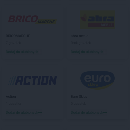
Stokrotka Market
Ćmielów
Stokrotka Market
Dąbrowa Górnicza
Stokrotka Market
Dąbrówki
Stokrotka Market
Dębowa Kłoda
Stokrotka Market
Dobrzyniewo Duże
BRICOMARCHE
abra meble
Stokrotka Market
Dołhobyczów
7 gazetek
Brak gazetek
Stokrotka Market
Dorohusk-Osada
Dodaj do ulubionych
Dodaj do ulubionych
Stokrotka Market
Drelów
Stokrotka Market
Drezdenko
Stokrotka Market
Drygały
Stokrotka Market
Dzierżoniów
Stokrotka Market
Dziewkowice
Stokrotka Market
Elbląg
Action
Euro Sklep
Stokrotka Market
Ełk
1 gazetka
5 gazetek
Dodaj do ulubionych
Dodaj do ulubionych
Stokrotka Market
Fabianki
Stokrotka Market
Filipów
Stokrotka Market
Firlej