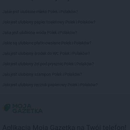
Stokrotka Market
Skórcz
Stokrotka Market
Skrbeńsko
Jakie jest ulubione mleko Polek i Polaków?
Stokrotka Market
Sławatycze
Stokrotka Market
Sobieszyn
Jaki jest ulubiony papier toaletowy Polek i Polaków?
Stokrotka Market
Sokółka
Jaka jest ulubiona woda Polek i Polaków?
Stokrotka Market
Stalowa Wola
Stokrotka Market
Stanin
Jakie są ulubione płatki owsiane Polek i Polaków?
Stokrotka Market
Stare Bogaczowice
Jaki jest ulubiony środek do WC Polek i Polaków?
Stokrotka Market
Stargard
Stokrotka Market
Starogard Gdański
Jaki jest ulubiony żel pod prysznic Polek i Polaków?
Stokrotka Market
Stary Uścimów
Jaki jest ulubiony szampon Polek i Polaków?
Stokrotka Market
Stężyca
Stokrotka Market
Stoczek
Jaki jest ulubiony ręcznik papierowy Polek i Polaków?
Stokrotka Market
Stopnica
Stokrotka Market
Stoszowice
Stokrotka Market
Strzyżewice
Stokrotka Market
Styków
Stokrotka Market
Suchowola
Aplikacja Moja Gazetka na Twój telefon!
Stokrotka Market
Susiec