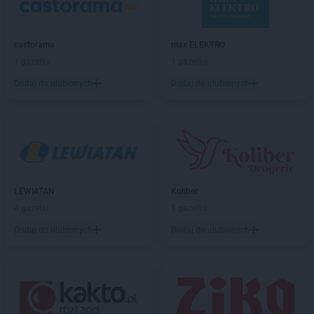
Stokrotka Market
Hrubieszów
Stokrotka Market
Jacentów
castorama
max ELEKTRO
Stokrotka Market
Jarocin
1 gazetka
1 gazetka
Stokrotka Market
Jasieniec
Dodaj do ulubionych
Dodaj do ulubionych
Stokrotka Market
Jastrzębia
Stokrotka Market
Jastrzębie-Zdrój
Stokrotka Market
Jaworzno
Stokrotka Market
Jedlińsk
Stokrotka Market
Jedwabno
Stokrotka Market
Jejkowice
Stokrotka Market
Józefów
LEWIATAN
Koliber
Stokrotka Market
Józefów nad Wisłą
4 gazetki
1 gazetka
Stokrotka Market
Juchnowiec Kościelny
Dodaj do ulubionych
Dodaj do ulubionych
Stokrotka Market
Kalej
Stokrotka Market
Kalisz
Stokrotka Market
Kamień
Stokrotka Market
Kamionka