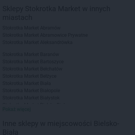
Sklepy Stokrotka Market w innych
miastach
Stokrotka Market
Abramów
Stokrotka Market
Abramowice Prywatne
Stokrotka Market
Aleksandrówka
Stokrotka Market
Baranów
Stokrotka Market
Bartoszyce
Stokrotka Market
Bełchatów
Stokrotka Market
Bełżyce
Stokrotka Market
Biała
Stokrotka Market
Białopole
Stokrotka Market
Białystok
Stokrotka Market
Bielsko-Biała
Pokaż więcej
Stokrotka Market
Bierzwnik
Stokrotka Market
Biłgoraj
Inne sklepy w miejscowości Bielsko-
Stokrotka Market
Biszcza
Biała
Stokrotka Market
Błędów