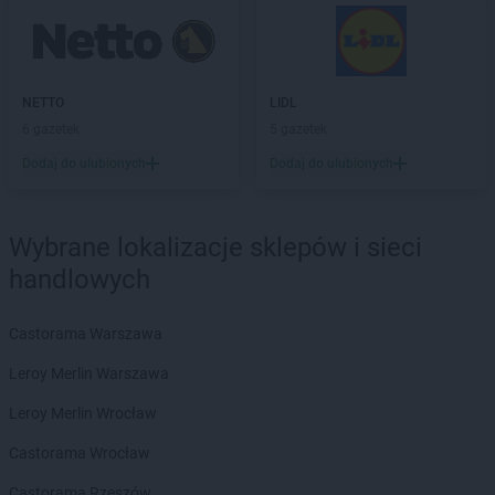
Stokrotka Market
Piekary Śląskie
Stokrotka Market
Pietrowice Wielkie
Stokrotka Market
Piła
Stokrotka Market
Pisz
NETTO
LIDL
Stokrotka Market
Płock
6 gazetek
5 gazetek
Stokrotka Market
Pokrówka
Dodaj do ulubionych
Dodaj do ulubionych
Stokrotka Market
Połczyn-Zdrój
Stokrotka Market
Poniatowa
Stokrotka Market
Porosły
Wybrane lokalizacje sklepów i sieci
Stokrotka Market
Posada
handlowych
Stokrotka Market
Poznań
Stokrotka Market
Prochowice
Castorama Warszawa
Stokrotka Market
Pruszków
Stokrotka Market
Przerośl
Leroy Merlin Warszawa
Stokrotka Market
Przyszów
Leroy Merlin Wrocław
Stokrotka Market
Psary
Stokrotka Market
Pszczyna
Castorama Wrocław
Stokrotka Market
Puchaczów
Castorama Rzeszów