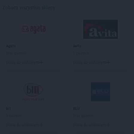
Stokrotka Market
Bodzentyn
Zobacz wszystkie sklepy
Stokrotka Market
Borne Sulinowo
Stokrotka Market
Bralin
Stokrotka Market
Branice
Stokrotka Market
Bratkowice
Stokrotka Market
Brzeg
Agata
Avita
Stokrotka Market
Brzeg Dolny
Brak gazetek
1 gazetka
Stokrotka Market
Brzesko
Dodaj do ulubionych
Dodaj do ulubionych
Stokrotka Market
Bydgoszcz
Stokrotka Market
Bytom
Stokrotka Market
Chełm
Stokrotka Market
Chorzelów
Stokrotka Market
Chorzów
Stokrotka Market
Chrzanów
bi1
BLU
Stokrotka Market
Ciasna
9 gazetek
Brak gazetek
Stokrotka Market
Cyców
Stokrotka Market
Dodaj do ulubionych
Czarna Białostocka
Dodaj do ulubionych