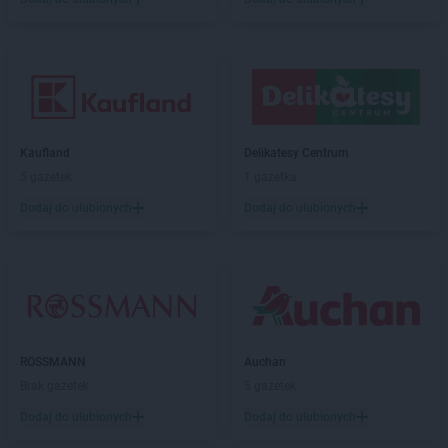
Stokrotka Market
Lubotyń-Włóki
Stokrotka Market
Męcina
Stokrotka Market
Mełgiew
Stokrotka Market
Mętów
Stokrotka Market
Michów
Stokrotka Market
Międzybrodzie Bialskie
Kaufland
Delikatesy Centrum
Stokrotka Market
Miłkowice
5 gazetek
1 gazetka
Stokrotka Market
Mircze
Dodaj do ulubionych
Dodaj do ulubionych
Stokrotka Market
Mogielnica
Stokrotka Market
Nałęczów
Stokrotka Market
Nędza
Stokrotka Market
Niechobrz
Stokrotka Market
Niedrzwica Duża
Stokrotka Market
Niemce
ROSSMANN
Auchan
Stokrotka Market
Nowodwór
Brak gazetek
5 gazetek
Stokrotka Market
Nowy Korczyn
Dodaj do ulubionych
Dodaj do ulubionych
Stokrotka Market
Oborniki