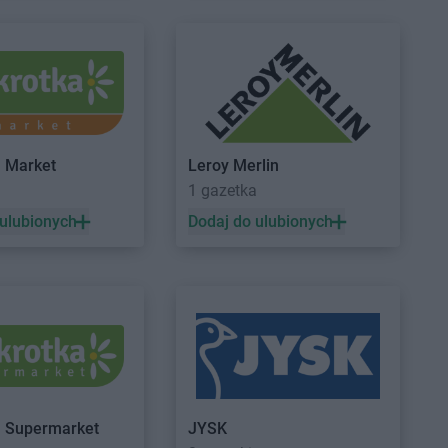
arachowice
Kaufland
Swarzędz
argard
Kaufland
Szczecin
zelce Opolskie
Kaufland
Szczecinek
wałki
Kaufland
Szczytno
inoujście
a Market
Leroy Merlin
rek
a
1 gazetka
chy
 ulubionych
Dodaj do ulubionych
ocław
ześnia
szków
orzelec
elona Góra
rardów
Kaufland
Żywiec
a Supermarket
JYSK