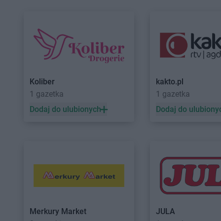
Kaufland
Sanok
Kaufland
Skarżysko
Kaufland
Siedlce
Kaufland
Skawina
Kaufland
Siemianowice Śląskie
Kaufland
Skierniewi
Kaufland
Sieradz
Kaufland
Słupsk
Kaufland
Świdnica
Kaufland
Świdnik
Koliber
kakto.pl
Kaufland
Tarnobrzeg
Kaufland
Tarnowskie
1 gazetka
1 gazetka
Kaufland
Tarnów
Kaufland
Tczew
Dodaj do ulubionych
Dodaj do ulubiony
Kaufland
Wągrowiec
Kaufland
Warszawa
Kaufland
Wałbrzych
Kaufland
Wejherowo
Kaufland
Wałcz
Kaufland
Wieluń
Kaufland
Ząbki
Kaufland
Zabrze
Kaufland
Ząbkowice Śląskie
Kaufland
Zamość
Kaufland
Żagań
Kaufland
Żary
Merkury Market
JULA