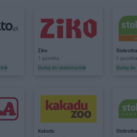
-Kamienna
Kaufland
Sochaczew
Kaufland
St
Kaufland
Sosnowiec
Kaufland
St
ce
Kaufland
Spalice
Kaufland
Str
Kaufland
Stalowa Wola
Kaufland
Su
Kaufland
Świecie
Kaufland
Św
Ziko
Stokrotk
 Góry
Kaufland
Tomaszów Mazowiecki
Kaufland
Tu
1 gazetka
1 gazetk
Kaufland
Toruń
Kaufland
Ty
ch
Dodaj do ulubionych
Dodaj do
Kaufland
Włocławek
Kaufland
Wr
Kaufland
Wodzisław Śląski
Kaufland
Wr
Kaufland
Wołomin
Kaufland
Wy
Kaufland
Zawiercie
Kaufland
Zg
Kaufland
Zduńska Wola
Kaufland
Zi
Kaufland
Żory
Kaufland
Ży
Kakadu
Stokrotk