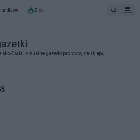
 handlowe
Blog
MENU
gazetki
lsko-Biała. Aktualne gazetki promocyjne sklepu
ła