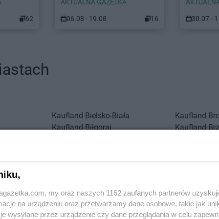
A
AKTUALNA GAZETKA
AKTUALNA
62
06.08 - 19.08
16
30.07 - 
iastach
Kaufland
Bielsko-Biała
Kaufland
Br
Kaufland
Biłgoraj
Kaufland
Br
aski
Kaufland
Bolesławiec
Kaufland
Bu
Kaufland
Chwałki
Kaufland
Ci
Kaufland
Ciechanów
Kaufland
Cz
niku,
jagazetka.com, my oraz naszych 1162 zaufanych partnerów uzyskuj
cje na urządzeniu oraz przetwarzamy dane osobowe, takie jak unika
Kaufland
Dęblin
Kaufland
Dz
je wysyłane przez urządzenie czy dane przeglądania w celu zapewn