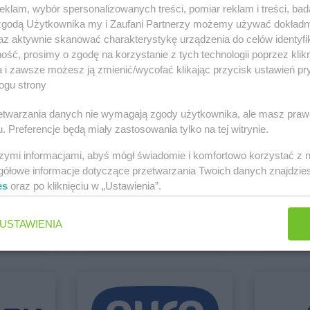
klam, wybór spersonalizowanych treści, pomiar reklam i treści, bad
 zgodą Użytkownika my i Zaufani Partnerzy możemy używać dokład
az aktywnie skanować charakterystykę urządzenia do celów identyfi
Kaufland
Gniezno
Kaufland
Go
Bielsko-Biała
ść, prosimy o zgodę na korzystanie z tych technologii poprzez klikn
Kaufland
Goleniów
Kaufland
Go
Zobacz wszystkie sklepy
a i zawsze możesz ją zmienić/wycofać klikając przycisk ustawień pr
Kaufland
Gorlice
Kaufland
Gr
ogu strony
w
rzetwarzania danych nie wymagają zgody użytkownika, ale masz praw
. Preferencje będą miały zastosowania tylko na tej witrynie.
w
szymi informacjami, abyś mógł świadomie i komfortowo korzystać z
Kaufland
Jastrzębie-Zdrój
Kaufland
Je
gółowe informacje dotyczące przetwarzania Twoich danych znajdzi
Kaufland
Jaworzno
Kaufland
Je
es
oraz po kliknięciu w „Ustawienia”.
bi1
BLU
Kaufland
Końskie
Kaufland
Ko
9 gazetek
Brak gaz
Kaufland
Konstantynów Łódzki
Kaufland
Kr
USTAWIENIA
ch
Dodaj do ulubionych
Dodaj do
Kaufland
Kościan
Kaufland
Kr
Kaufland
Kościerzyna
Kaufland
Kr
Kaufland
Koszalin
Kaufland
Kr
Kaufland
Łomża
Kaufland
Ło