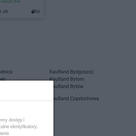
 GAZETKA
11.08
36
odnica
Kaufland
Bydgoszcz
zeg
Kaufland
Bytom
sko-Zdrój
Kaufland
Bytów
eszyn
Kaufland
Częstochowa
echowice-Dziedzice
emy dostęp i
lne identyfikatory,
ierżoniów
iania