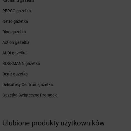
Żabka
Biczyce Dolne
Kaufland gazetka
Żabka
Biecz
PEPCO gazetka
Żabka
Biedrusko
Żabka
Bielany Wrocławskie
Netto gazetka
Żabka
Bielawa
Dino gazetka
Żabka
Bielsk
Żabka
Bielsk Podlaski
Action gazetka
Żabka
Bielsko
ALDI gazetka
Żabka
Bielsko-Biała
Żabka
Bieniewice
ROSSMANN gazetka
Żabka
Bieruń
Dealz gazetka
Żabka
Biery
Żabka
Bieżuń
Delikatesy Centrum gazetka
Żabka
Bilcza
Gazetka Świąteczne Promocje
Żabka
Biłgoraj
Żabka
Biórków Mały
Żabka
Biskupice
Żabka
Biskupiec
Ulubione produkty użytkowników
Żabka
Biskupów