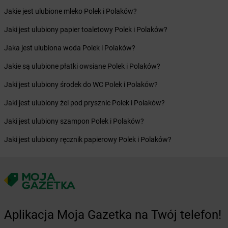
Żabka
Blachownia
Jakie jest ulubione mleko Polek i Polaków?
Żabka
Błażejewo
Żabka
Błażowa
Jaki jest ulubiony papier toaletowy Polek i Polaków?
Żabka
Blizne Łaszczyńskiego
Jaka jest ulubiona woda Polek i Polaków?
Żabka
Bliżyn
Żabka
Blok Dobryszyce
Jakie są ulubione płatki owsiane Polek i Polaków?
Żabka
Błonie
Jaki jest ulubiony środek do WC Polek i Polaków?
Żabka
Bobolice
Żabka
Bobolin
Jaki jest ulubiony żel pod prysznic Polek i Polaków?
Żabka
Bobowa
Jaki jest ulubiony szampon Polek i Polaków?
Żabka
Bobrek
Żabka
Bobrowniki
Jaki jest ulubiony ręcznik papierowy Polek i Polaków?
Żabka
Bochnia
Żabka
Bodzechów
Żabka
Bodzentyn
Żabka
Bogatki
Żabka
Bogatynia
Żabka
Bogdaniec
Aplikacja Moja Gazetka na Twój telefon!
Żabka
Bogdanowo