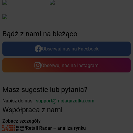
Żabka
Boguchwała
Żabka
Boguchwałowice
Żabka
Boguszów-Gorce
Żabka
Boguszyce
Bądź z nami na bieżąco
Żabka
Bohater
Żabka
Bojano
Żabka
Bojszowy
Obserwuj nas na Facebook
Żabka
Bolechowo
Żabka
Bolęcin
Obserwuj nas na Instagram
Żabka
Bolesław
Żabka
Bolesławiec
Żabka
Bolewice
Masz sugestie lub pytania?
Żabka
Bolków
Żabka
Bolszewo
Napisz do nas:
support@mojagazetka.com
Żabka
Bońki
Współpraca z nami
Żabka
Borawe
Żabka
Borek Stary
Zobacz szczegóły
Żabka
Borek Wielkopolski
Retail Radar – analiza rynku