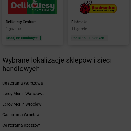
Żabka
Baranowo
Żabka
Barcin
Żabka
Barczewo
Delikatesy Centrum
Biedronka
Żabka
Bardo
1 gazetka
11 gazetek
Żabka
Barlinek
Żabka
Barniewice
Dodaj do ulubionych
Dodaj do ulubionych
Żabka
Bartąg
Żabka
Bartoszyce
Żabka
Wybrane lokalizacje sklepów i sieci
Baruchowo
Żabka
Barwałd Średni
handlowych
Żabka
Barwice
Żabka
Bażanowice
Castorama Warszawa
Żabka
Bęczków
Żabka
Leroy Merlin Warszawa
Będzin
Żabka
Bełchatów
Leroy Merlin Wrocław
Żabka
Bełsznica
Żabka
Castorama Wrocław
Bełżyce
Żabka
Bestwina
Castorama Rzeszów
Żabka
Bestwinka