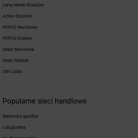
Żabka
Leroy Merlin Rzeszów
Bezrzecze
Żabka
BG1
Action Szczecin
Żabka
Biała
Żabka
PEPCO Warszawa
Biała Druga
Żabka
Biała Piska
PEPCO Kraków
Żabka
Biała Podlaska
Żabka
Dealz Warszawa
Biała Rawska
Żabka
Białe Błota
Dealz Gdańsk
Żabka
Białka
Żabka
OBI Lublin
Białka Tatrzańska
Żabka
Białobrzegi
Żabka
Białogard
Żabka
Białogóra
Popularne sieci handlowe
Żabka
Białośliwie
Żabka
Białowieża
Żabka
Biały Dunajec
Biedronka gazetka
Żabka
Białystok
Lidl gazetka
Żabka
Bibice