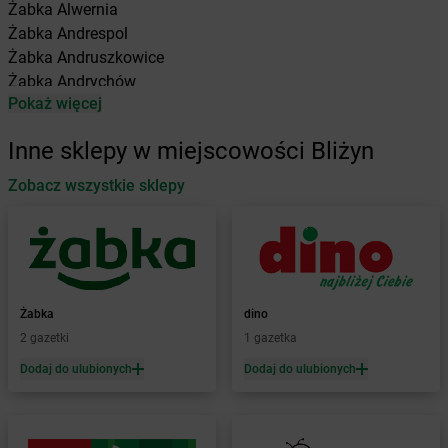
Żabka
Alwernia
Żabka
Andrespol
Żabka
Andruszkowice
Żabka
Andrychów
Pokaż więcej
Żabka
Antonie
Żabka
Augustów
Inne sklepy w miejscowości Bliżyn
Żabka
Automat
Zobacz wszystkie sklepy
Żabka
Babica
Żabka
Babice Nowe
Żabka
Babimost
Żabka
Baborów
Żabka
Baboszewo
Żabka
Bachowice
Żabka
dino
Żabka
Bądkowo
2 gazetki
1 gazetka
Żabka
Bąków
Dodaj do ulubionych
Dodaj do ulubionych
Żabka
Bałtów
Żabka
Banino
Żabka
Baniocha