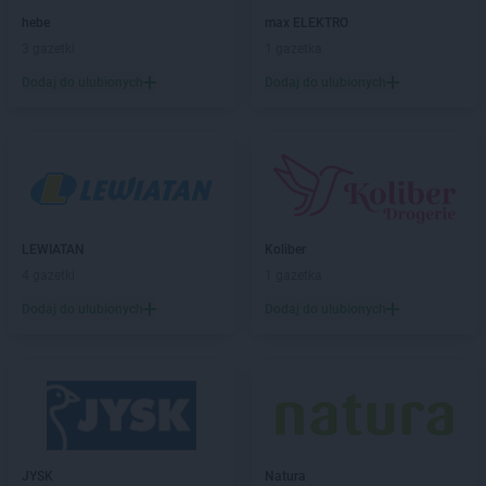
Chorten
Bielicha
hebe
max ELEKTRO
Chorten
Bieliny
3 gazetki
1 gazetka
Chorten
Bielsk Podlaski
Dodaj do ulubionych
Dodaj do ulubionych
Chorten
Bielsko-Biała
Chorten
Bierwce
Chorten
Biłgoraj
Chorten
Biskupiec
Chorten
Biskupiec-Kolonia Trzecia
Chorten
Błędowo
Chorten
Blochy
LEWIATAN
Koliber
Chorten
Błonie
4 gazetki
1 gazetka
Chorten
Bobrówka
Dodaj do ulubionych
Dodaj do ulubionych
Chorten
Bobrowniki
Chorten
Bochnia
Chorten
Boćki
Chorten
Bodaczów
Chorten
Bogatynia
Chorten
Bogdanka
Chorten
JYSK
Bojano
Natura