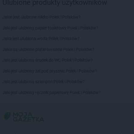
Chorten
Dębna
Ulubione produkty użytkowników
Chorten
Dębnik
Chorten
Dębno
Jakie jest ulubione mleko Polek i Polaków?
Chorten
Dębowica
Jaki jest ulubiony papier toaletowy Polek i Polaków?
Chorten
Debrzno
Chorten
Dębsk
Jaka jest ulubiona woda Polek i Polaków?
Chorten
Długa Kościelna
Jakie są ulubione płatki owsiane Polek i Polaków?
Chorten
Długie
Chorten
Dobre
Jaki jest ulubiony środek do WC Polek i Polaków?
Chorten
Dobry Las
Jaki jest ulubiony żel pod prysznic Polek i Polaków?
Chorten
Dobrzyniewo Duże
Chorten
Dobrzyniewo Fabryczne
Jaki jest ulubiony szampon Polek i Polaków?
Chorten
Dokudów Drugi
Jaki jest ulubiony ręcznik papierowy Polek i Polaków?
Chorten
Dolistowo Nowe
Chorten
Dolna Grupa
Chorten
Domaniew
Chorten
Dopiewo
Chorten
Drawsko Pomorskie
Chorten
Drążdżewo