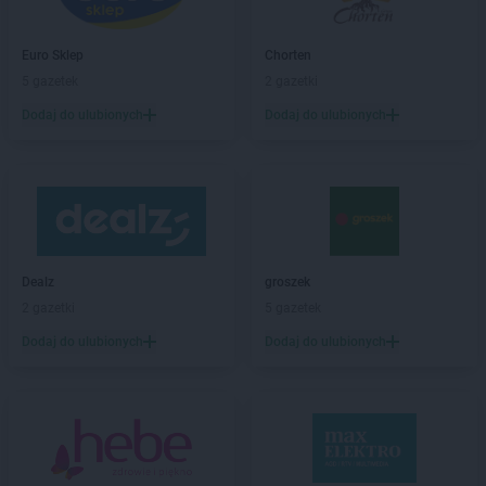
Chorten
Bezledy
Chorten
Biała Niżna
Chorten
Biała Piska
Euro Sklep
Chorten
Chorten
Biała Podlaska
5 gazetek
2 gazetki
Chorten
Biała Rawska
Dodaj do ulubionych
Dodaj do ulubionych
Chorten
Białebłoto-Kobyla
Chorten
Białebłoto-Stara Wieś
Chorten
Białobiel
Chorten
Białobrzegi
Chorten
Białogard
Chorten
Białogóra
Dealz
groszek
Chorten
Białousy
2 gazetki
5 gazetek
Chorten
Białowieża
Chorten
Białożewin
Dodaj do ulubionych
Dodaj do ulubionych
Chorten
Białystok
Chorten
Biecz
Chorten
Biedaszki
Chorten
Biedrzychowice
Chorten
Bielany-Żyłaki