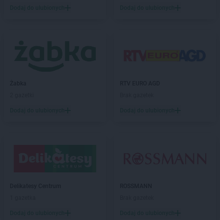
Chorten
Brenna
Dodaj do ulubionych
Dodaj do ulubionych
Chorten
Brochów
Chorten
Brójce
Chorten
Brok
Chorten
Brończany
Chorten
Broniewice
Chorten
Bronowo
Chorten
Brudki Stare
Żabka
RTV EURO AGD
Chorten
Brusy
2 gazetki
Brak gazetek
Chorten
Brwinów
Dodaj do ulubionych
Dodaj do ulubionych
Chorten
Brzesko
Chorten
Brzeszcze
Chorten
Brzezie
Chorten
Brzeźnica
Chorten
Brzeźnio
Chorten
Brzóski-Gromki
Delikatesy Centrum
ROSSMANN
Chorten
Brzoza
1 gazetka
Brak gazetek
Chorten
Brzozówka
Chorten
Budki Piaseckie
Dodaj do ulubionych
Dodaj do ulubionych