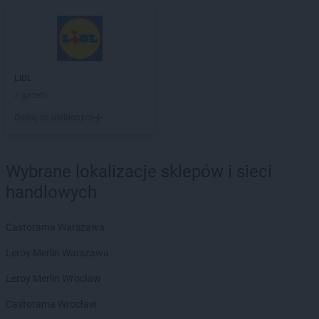
Chorten
Chełmek
Chorten
Chełmno
Chorten
Chełmża
Chorten
Chłopy
Chorten
Chociule
LIDL
Chorten
Chociw
3 gazetki
Chorten
Chodzież
Dodaj do ulubionych
Chorten
Chojnice
Chorten
Chojno Nowe Drugie
Chorten
Chojnów
Wybrane lokalizacje sklepów i sieci
Chorten
Choroszcz
handlowych
Chorten
Chorzów
Chorten
Choszczewo
Castorama Warszawa
Chorten
Choszczno
Chorten
Chrzanów
Leroy Merlin Warszawa
Chorten
Ciechanów
Leroy Merlin Wrocław
Chorten
Ciechanowiec
Chorten
Ciemne
Castorama Wrocław
Chorten
Cierno-Żabieniec