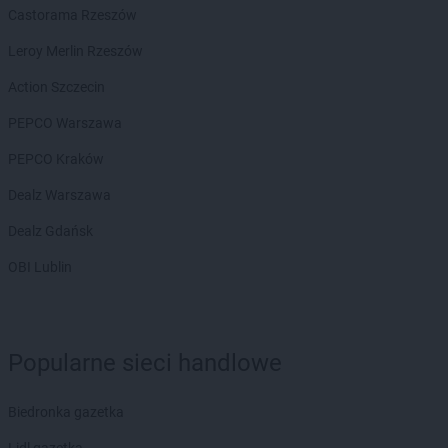
Castorama Rzeszów
Chorten
Cieszyn
Chorten
Cisewie
Leroy Merlin Rzeszów
Chorten
Cyców-Kolonia Druga
Action Szczecin
Chorten
Czadrów
Chorten
Czaple
PEPCO Warszawa
Chorten
Czarna
PEPCO Kraków
Chorten
Czarna Białostocka
Chorten
Czarna Wieś Kościelna
Dealz Warszawa
Chorten
Czarnków
Dealz Gdańsk
Chorten
Czarnotrzew
Chorten
Czarnów
OBI Lublin
Chorten
Czarny Bór
Chorten
Czechowice-Dziedzice
Chorten
Czernice Borowe
Chorten
Czerniewice
Popularne sieci handlowe
Chorten
Czernikowo
Chorten
Czerwieńsk
Biedronka gazetka
Chorten
Częstochowa