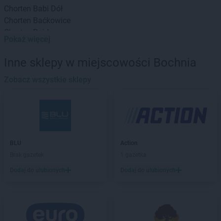
Chorten
Babi Dół
Chorten
Baćkowice
Chorten
Bajdy
Pokaż więcej
Chorten
Bajki-Zalesie
Chorten
Bakałarzewo
Inne sklepy w miejscowości Bochnia
Chorten
Bąkowo
Chorten
Zobacz wszystkie sklepy
Banie
Chorten
Banino
Chorten
Baranowo
Chorten
Barchów
Chorten
Barcikowo
Chorten
Barcin
BLU
Action
Chorten
Bargłów Kościelny
Brak gazetek
1 gazetka
Chorten
Bartniki
Dodaj do ulubionych
Dodaj do ulubionych
Chorten
Bartołty Wielkie
Chorten
Bartoszyce
Chorten
Będzieszyn
Chorten
Bełchatów