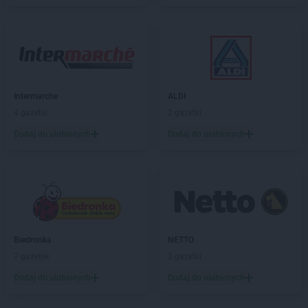
Chorten
Budy Barcząckie
Chorten
Budziska
Chorten
Bugaj
Chorten
Buk
Chorten
Bukowiec
Chorten
Bukowina
Intermarche
ALDI
Chorten
Burkat
4 gazetki
2 gazetki
Chorten
Burzyn
Dodaj do ulubionych
Dodaj do ulubionych
Chorten
Bydgoszcz
Chorten
Bytom
Chorten
Bytów
Chorten
Cekcyn
Chorten
Celestynów
Chorten
Celiny
Biedronka
NETTO
Chorten
Cepno
7 gazetek
3 gazetki
Chorten
Chałupy
Dodaj do ulubionych
Dodaj do ulubionych
Chorten
Chełm
Chorten
Chełm Śląski