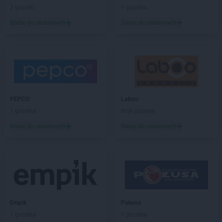
Chorten
2 gazetki
Bolęcin
1 gazetka
Chorten
Bolesławiec
Dodaj do ulubionych
Dodaj do ulubionych
Chorten
Bolimów
Chorten
Bolków
Chorten
Bolszewo
Chorten
Borek
Chorten
Borki
Chorten
Borkowo
PEPCO
Laboo
Chorten
Borów Wielki
1 gazetka
Brak gazetek
Chorten
Borowe
Chorten
Dodaj do ulubionych
Borowina
Dodaj do ulubionych
Chorten
Borzęcin Duży
Chorten
Borzymy
Chorten
Boże
Chorten
Braciejówka
Chorten
Bramki
Chorten
Braniewo
Empik
Pokusa
Chorten
Brańsk
1 gazetka
1 gazetka