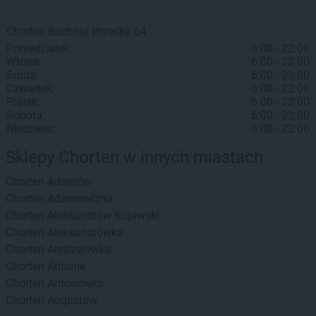
Chorten
Bochnia
Brzeska 64
Poniedziałek:
6:00 - 22:00
Wtorek:
6:00 - 22:00
Środa:
6:00 - 22:00
Czwartek:
6:00 - 22:00
Piątek:
6:00 - 22:00
Sobota:
6:00 - 22:00
Niedziela:
6:00 - 22:00
Sklepy Chorten w innych miastach
Chorten
Adamów
Chorten
Adamowizna
Chorten
Aleksandrów Kujawski
Chorten
Aleksandrówka
Chorten
Andrzejówka
Chorten
Antonie
Chorten
Antonówka
Chorten
Augustów