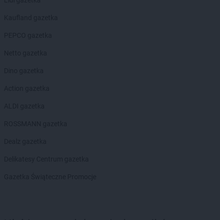
Chorten
Lidl gazetka
Człuchów
Chorten
Czosnów
Kaufland gazetka
Chorten
Czyczkowy
Chorten
PEPCO gazetka
Czyże
Chorten
Czyżew
Netto gazetka
Chorten
Dąbrowa
Dino gazetka
Chorten
Dąbrowa Białostocka
Action gazetka
Chorten
Dąbrowa Chełmińska
Chorten
Dąbrowa Tarnowska
ALDI gazetka
Chorten
Dąbrowa Wielka
ROSSMANN gazetka
Chorten
Dąbrowa-Kaski
Chorten
Dąbrówka
Dealz gazetka
Chorten
Dąbrówka Kościelna
Delikatesy Centrum gazetka
Chorten
Dąbrówka Leśna
Chorten
Dąbrówki
Gazetka Świąteczne Promocje
Chorten
Dąbrówno
Chorten
Darłowo
Chorten
Dębki