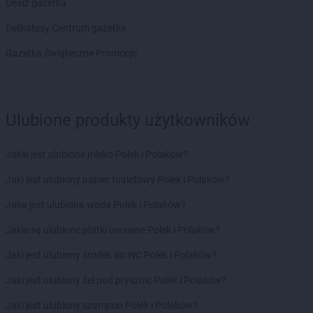
Dealz gazetka
Żabka
Błażejewo
Delikatesy Centrum gazetka
Żabka
Błażowa
Żabka
Blizne Łaszczyńskiego
Gazetka Świąteczne Promocje
Żabka
Bliżyn
Żabka
Blok Dobryszyce
Żabka
Błonie
Żabka
Ulubione produkty użytkowników
Bobolice
Żabka
Bobolin
Żabka
Bobowa
Jakie jest ulubione mleko Polek i Polaków?
Żabka
Bobrek
Jaki jest ulubiony papier toaletowy Polek i Polaków?
Żabka
Bobrowniki
Żabka
Bochnia
Jaka jest ulubiona woda Polek i Polaków?
Żabka
Bodzechów
Jakie są ulubione płatki owsiane Polek i Polaków?
Żabka
Bodzentyn
Żabka
Bogatki
Jaki jest ulubiony środek do WC Polek i Polaków?
Żabka
Bogatynia
Jaki jest ulubiony żel pod prysznic Polek i Polaków?
Żabka
Bogdaniec
Żabka
Bogdanowo
Jaki jest ulubiony szampon Polek i Polaków?