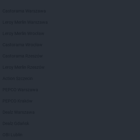
Żabka
Bezrzecze
Żabka
BG1
Castorama Warszawa
Żabka
Biała
Leroy Merlin Warszawa
Żabka
Biała Druga
Żabka
Biała Piska
Leroy Merlin Wrocław
Żabka
Biała Podlaska
Castorama Wrocław
Żabka
Biała Rawska
Żabka
Białe Błota
Castorama Rzeszów
Żabka
Białka
Leroy Merlin Rzeszów
Żabka
Białka Tatrzańska
Żabka
Białobrzegi
Action Szczecin
Żabka
Białogard
PEPCO Warszawa
Żabka
Białogóra
Żabka
Białośliwie
PEPCO Kraków
Żabka
Białowieża
Dealz Warszawa
Żabka
Biały Dunajec
Żabka
Białystok
Dealz Gdańsk
Żabka
Bibice
OBI Lublin
Żabka
Biczyce Dolne