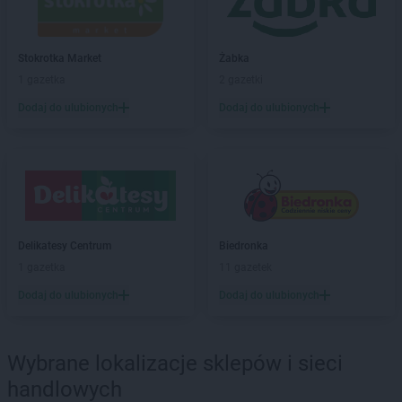
Żabka
Barcin
Żabka
Barczewo
Stokrotka Market
Żabka
Żabka
Bardo
1 gazetka
2 gazetki
Żabka
Barlinek
Żabka
Barniewice
Dodaj do ulubionych
Dodaj do ulubionych
Żabka
Bartąg
Żabka
Bartoszyce
Żabka
Baruchowo
Żabka
Barwałd Średni
Żabka
Barwice
Żabka
Bażanowice
Delikatesy Centrum
Biedronka
Żabka
Bęczków
1 gazetka
11 gazetek
Żabka
Będzin
Dodaj do ulubionych
Dodaj do ulubionych
Żabka
Bełchatów
Żabka
Bełsznica
Żabka
Bełżyce
Wybrane lokalizacje sklepów i sieci
Żabka
Bestwina
handlowych
Żabka
Bestwinka