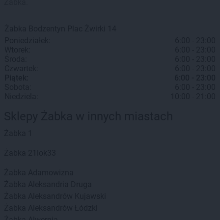
Żabka.
Żabka
Bodzentyn
Plac Żwirki 14
Poniedziałek:
6:00 - 23:00
Wtorek:
6:00 - 23:00
Środa:
6:00 - 23:00
Czwartek:
6:00 - 23:00
Piątek:
6:00 - 23:00
Sobota:
6:00 - 23:00
Niedziela:
10:00 - 21:00
Sklepy Żabka w innych miastach
Żabka
1
Żabka
21lok33
Żabka
Adamowizna
Żabka
Aleksandria Druga
Żabka
Aleksandrów Kujawski
Żabka
Aleksandrów Łódzki
Żabka
Alwernia