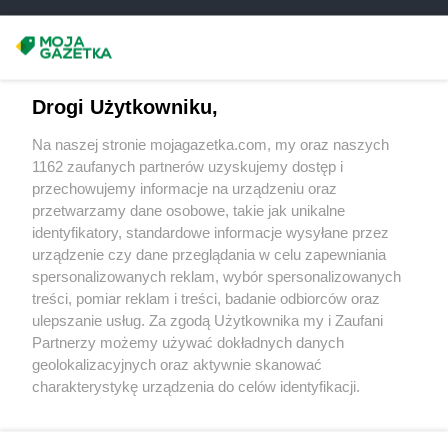
Żabka
Borne Sulinowo
Żabka
Boronów
Masz sugestie lub pytania?
Żabka
Borowa
Żabka
Borowianka
Napisz do nas:
support@mojagazetka.com
Drogi Użytkowniku,
Żabka
Borówiec
Współpraca z nami
Żabka
Borówno
Na naszej stronie mojagazetka.com, my oraz naszych
Zobacz szczegóły
Żabka
Borowo
1162 zaufanych partnerów uzyskujemy dostęp i
Retail Radar – analiza rynku
Żabka
Boruja Kościelna
przechowujemy informacje na urządzeniu oraz
Żabka
Borzęcin Duży
przetwarzamy dane osobowe, takie jak unikalne
Żabka
Borzygniew
identyfikatory, standardowe informacje wysyłane przez
Wasze ulubione produkty
urządzenie czy dane przeglądania w celu zapewniania
Żabka
Borzytuchom
spersonalizowanych reklam, wybór spersonalizowanych
Żabka
Boża Wola
Regulamin serwisu i polityka prywatności
treści, pomiar reklam i treści, badanie odbiorców oraz
Żabka
Bralin
ulepszanie usług. Za zgodą Użytkownika my i Zaufani
Żabka
Branice
Mapa strony
Partnerzy możemy używać dokładnych danych
Żabka
Braniewo
geolokalizacyjnych oraz aktywnie skanować
Żabka
Brańsk
Zawsze najnowsze gazetki w naszej
Wszystkie miasta z lokalizacjami sklepów
charakterystykę urządzenia do celów identyfikacji.
Żabka
Brenna
Ponieważ cenimy Twoją prywatność, prosimy o zgodę na
aplikacji
Żabka
Brodnica
korzystanie z tych technologii poprzez kliknięcie
Żabka
Brodnica Górna