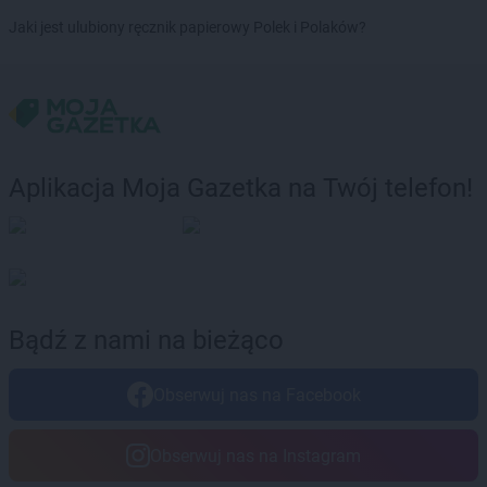
Żabka
Boguchwała
Jaki jest ulubiony ręcznik papierowy Polek i Polaków?
Żabka
Boguchwałowice
Żabka
Boguszów-Gorce
Żabka
Boguszyce
Żabka
Bohater
Żabka
Bojano
Żabka
Bojszowy
Aplikacja Moja Gazetka na Twój telefon!
Żabka
Bolechowo
Żabka
Bolęcin
Żabka
Bolesław
Żabka
Bolesławiec
Żabka
Bolewice
Żabka
Bolków
Bądź z nami na bieżąco
Żabka
Bolszewo
Żabka
Bońki
Obserwuj nas na Facebook
Żabka
Borawe
Żabka
Borek Stary
Żabka
Borek Wielkopolski
Obserwuj nas na Instagram
Żabka
Borkowo