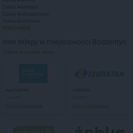
Żabka
Andrespol
Żabka
Andruszkowice
Żabka
Andrychów
Pokaż więcej
Żabka
Antonie
Żabka
Augustów
Inne sklepy w miejscowości Bodzentyn
Żabka
Automat
Zobacz wszystkie sklepy
Żabka
Babica
Żabka
Babice Nowe
Żabka
Babimost
Żabka
Baborów
Żabka
Baboszewo
Żabka
Bachowice
max ELEKTRO
LEWIATAN
Żabka
Bądkowo
1 gazetka
4 gazetki
Żabka
Bąków
Dodaj do ulubionych
Dodaj do ulubionych
Żabka
Bałtów
Żabka
Banino
Żabka
Baniocha
Żabka
Baranowo