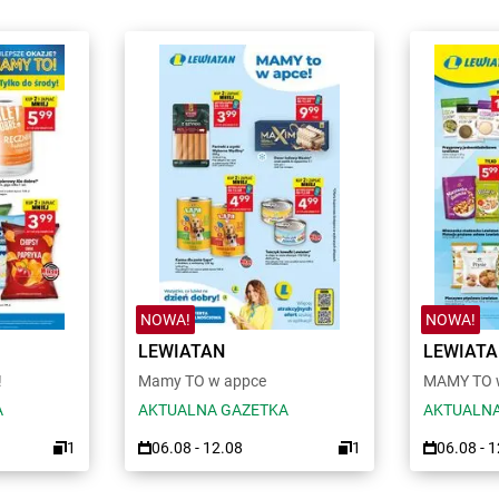
NOWA!
NOWA!
LEWIATAN
LEWIAT
!
Mamy TO w appce
MAMY TO w
A
AKTUALNA GAZETKA
AKTUALNA
1
06.08 - 12.08
1
06.08 - 