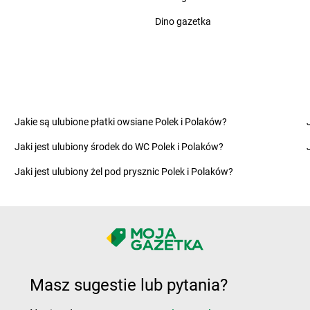
ce
LEWIATAN
Ciechocin
LEWIATAN
C
Dino gazetka
LEWIATAN
Cieksyn
LEWIATAN
C
no
LEWIATAN
Cielętniki
LEWIATAN
C
LEWIATAN
Ciepielowice
LEWIATAN
C
LEWIATAN
Cieszyn
LEWIATAN
C
e
LEWIATAN
Cieszyno
LEWIATAN
C
LEWIATAN
Cisek
LEWIATAN
C
Jakie są ulubione płatki owsiane Polek i Polaków?
wo
LEWIATAN
Cyców
LEWIATAN
C
Jaki jest ulubiony środek do WC Polek i Polaków?
w
LEWIATAN
Cykarzew Północny
LEWIATAN
C
LEWIATAN
Cynków
LEWIATAN
C
Jaki jest ulubiony żel pod prysznic Polek i Polaków?
LEWIATAN
Czaniec
LEWIATAN
C
LEWIATAN
Dobrzejewice
LEWIATAN
D
LEWIATAN
Dobrzeń Wielki
LEWIATAN
D
LEWIATAN
Dobrzyca
LEWIATAN
D
Masz sugestie lub pytania?
Kaszubska
LEWIATAN
Dobrzyniewo Duże
LEWIATAN
D
LEWIATAN
Dolistowo Nowe
LEWIATAN
D