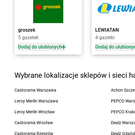
LEWIATAN
Bartoszyce
LEWIATAN
Bieńkowi
LEWIATAN
Barwałd Dolny
LEWIATAN
Bierawa
LEWIATAN
Barwice
LEWIATAN
Biernatki
LEWIATAN
Batorz
LEWIATAN
Bieruń
groszek
LEWIATAN
LEWIATAN
Bębło
LEWIATAN
Bierzewic
5 gazetek
4 gazetki
LEWIATAN
Będzin
LEWIATAN
Biesal
Dodaj do ulubionych
Dodaj do ulubiony
LEWIATAN
Bejsce
LEWIATAN
Bieżuń
LEWIATAN
Bełk
LEWIATAN
Bilcza
LEWIATAN
Bełżyce
LEWIATAN
Biłgoraj
LEWIATAN
Benice
LEWIATAN
Biórków W
Wybrane lokalizacje sklepów i sieci 
LEWIATAN
Bęsia
LEWIATAN
Biskupice
LEWIATAN
Bestwina
LEWIATAN
Biskupie-
Castorama Warszawa
Action Szcze
LEWIATAN
Bestwinka
LEWIATAN
Biskupiec
LEWIATAN
Biadoliny Szlacheckie
LEWIATAN
Biszcza
Leroy Merlin Warszawa
PEPCO War
Leroy Merlin Wrocław
PEPCO Krak
LEWIATAN
Cekcyn
LEWIATAN
Chodzież
LEWIATAN
Cerkwica
LEWIATAN
Choiny
Castorama Wrocław
Dealz Wars
LEWIATAN
Cewków
LEWIATAN
Chojnów
Castorama Rzeszów
Dealz Gdańs
LEWIATAN
Chechło
LEWIATAN
Chorzele