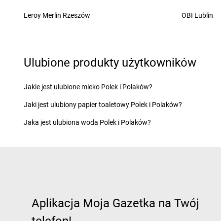
LEWIATAN
Chełm
LEWIATAN
Chorzeni
Leroy Merlin Rzeszów
OBI Lublin
LEWIATAN
Chełm Śląski
LEWIATAN
Chorzów
LEWIATAN
Chełmiec
LEWIATAN
Choszcz
LEWIATAN
Chlewiska
LEWIATAN
Chroberz
LEWIATAN
Chmielek
LEWIATAN
Chromin
Ulubione produkty użytkowników
LEWIATAN
Chmielno
LEWIATAN
Chróścic
LEWIATAN
Choceń
LEWIATAN
Chrośla
Jakie jest ulubione mleko Polek i Polaków?
LEWIATAN
Chochołów
LEWIATAN
Chrostko
Jaki jest ulubiony papier toaletowy Polek i Polaków?
LEWIATAN
Chocianów
LEWIATAN
Chrzanó
LEWIATAN
Chodecz
LEWIATAN
Chrzęsne
Jaka jest ulubiona woda Polek i Polaków?
LEWIATAN
Chodów
LEWIATAN
Chybie
LEWIATAN
Ćmiłów
LEWIATAN
Dąbcze
LEWIATAN
Darłowo
LEWIATAN
Dąbroszyn
LEWIATAN
Dębica
LEWIATAN
Dąbrowa
LEWIATAN
Dęblin
Aplikacja Moja Gazetka na Twój
LEWIATAN
Dąbrowa Białostocka
LEWIATAN
Dębnica 
LEWIATAN
Dąbrowa Chełmińska
LEWIATAN
Dębno