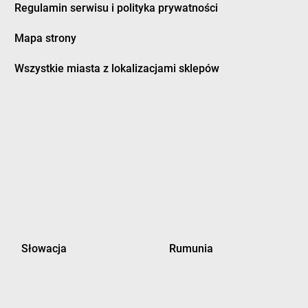
Regulamin serwisu i polityka prywatności
ubidze
LEWIATAN
Dzierżanowo
ubienka
LEWIATAN
Dzierzgoń
Mapa strony
uczki
LEWIATAN
Dzierżów
usocin
LEWIATAN
Dziewiętlice
Wszystkie miasta z lokalizacjami sklepów
uszniki-Zdrój
LEWIATAN
Dzikowiec
worszowice
LEWIATAN
Dziwiszów
LEWIATAN
Dźwiersztyny
ylaki
LEWIATAN
Dźwierzuty
rampol
rydrychowice
orzyce
LEWIATAN
Gręboszów
orzyczki
LEWIATAN
Gręzówka
Słowacja
Rumunia
órzyn
LEWIATAN
Grochów
ościcino
LEWIATAN
Gródek
ościęcin
LEWIATAN
Grodziec
ościeradów-Folwark
LEWIATAN
Grodzisk