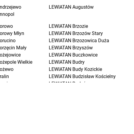
ndrzejewo
LEWIATAN
Augustów
nnopol
orowo
LEWIATAN
Brzozie
orowy Młyn
LEWIATAN
Brzozów Stary
orucino
LEWIATAN
Brzozowica Duża
orzęcin Mały
LEWIATAN
Brzyszów
ożejowice
LEWIATAN
Buczkowice
ożepole Wielkie
LEWIATAN
Budry
ożewo
LEWIATAN
Budy Kozickie
ralin
LEWIATAN
Budzisław Kościelny
raniewo
LEWIATAN
Budzów
ratkowice
LEWIATAN
Budzyń
renna
LEWIATAN
Buk
renno
LEWIATAN
Buków
rodnica
LEWIATAN
Bukowiec
rodnica Górna
LEWIATAN
Bukowo
rodowe Łąki
LEWIATAN
Bulkowo
rożec
LEWIATAN
Bulowice