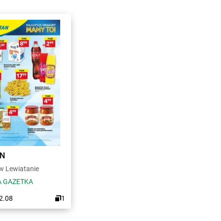
AN
 Lewiatanie
 GAZETKA
12.08
1