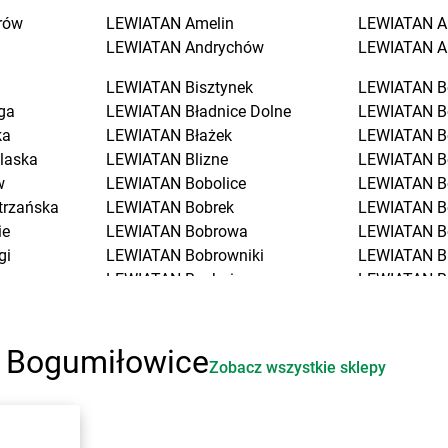
rów
LEWIATAN
Amelin
LEWIATAN
A
LEWIATAN
Andrychów
LEWIATAN
A
LEWIATAN
Bisztynek
LEWIATAN
B
ga
LEWIATAN
Bładnice Dolne
LEWIATAN
B
ka
LEWIATAN
Błażek
LEWIATAN
B
laska
LEWIATAN
Blizne
LEWIATAN
B
w
LEWIATAN
Bobolice
LEWIATAN
B
trzańska
LEWIATAN
Bobrek
LEWIATAN
B
ie
LEWIATAN
Bobrowa
LEWIATAN
B
gi
LEWIATAN
Bobrowniki
LEWIATAN
B
LEWIATAN
Bochnia
LEWIATAN
B
LEWIATAN
Bodzanów
LEWIATAN
B
LEWIATAN
Bodzechów
LEWIATAN
B
ciół
LEWIATAN
Bodzentyn
LEWIATAN
B
i Bogumiłowice
Zobacz wszystkie sklepy
LEWIATAN
Bogumiłowice
LEWIATAN
B
o
LEWIATAN
Bojano
LEWIATAN
B
LEWIATAN
Bojszowy
LEWIATAN
B
iała
LEWIATAN
Bolechowice
LEWIATAN
B