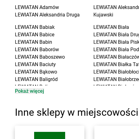
LEWIATAN
Adamów
LEWIATAN
Aleksand
LEWIATAN
Aleksandria Druga
Kujawski
LEWIATAN
Babiak
LEWIATAN
Biała
LEWIATAN
Babice
LEWIATAN
Biała Dru
LEWIATAN
Babin
LEWIATAN
Biała Pis
LEWIATAN
Baborów
LEWIATAN
Biała Pod
LEWIATAN
Baboszewo
LEWIATAN
Białaczó
LEWIATAN
Baciuty
LEWIATAN
Białka Ta
LEWIATAN
Bąkowo
LEWIATAN
Białobłoc
LEWIATAN
Baligród
LEWIATAN
Białobrze
LEWIATAN
Balin
LEWIATAN
Białogóra
Pokaż więcej
LEWIATAN
Banino
LEWIATAN
Białopole
LEWIATAN
Baranowo
LEWIATAN
Biały Bór
LEWIATAN
Barcino
LEWIATAN
Biały Koś
Inne sklepy w miejscowośc
LEWIATAN
Barczewo
LEWIATAN
Białystok
LEWIATAN
Bargłów Kościelny
LEWIATAN
Bielkówk
LEWIATAN
Barlinek
LEWIATAN
Bielsk
LEWIATAN
Bartniczka
LEWIATAN
Bielsko-B