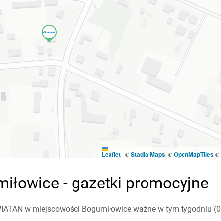
Leaflet
Stadia Maps
OpenMapTiles
|
©
, ©
©
iłowice - gazetki promocyjne
IATAN w miejscowości Bogumiłowice ważne w tym tygodniu (03.