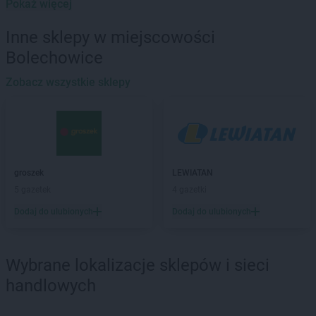
Pokaż więcej
LEWIATAN
Baborów
LEWIATAN
Baboszewo
Inne sklepy w miejscowości
LEWIATAN
Baciuty
Bolechowice
LEWIATAN
Bąkowo
LEWIATAN
Baligród
Zobacz wszystkie sklepy
LEWIATAN
Balin
LEWIATAN
Banino
LEWIATAN
Baranowo
LEWIATAN
Barcino
LEWIATAN
Barczewo
groszek
LEWIATAN
LEWIATAN
Bargłów Kościelny
5 gazetek
4 gazetki
LEWIATAN
Barlinek
Dodaj do ulubionych
Dodaj do ulubionych
LEWIATAN
Bartniczka
LEWIATAN
Bartoszyce
LEWIATAN
Barwałd Dolny
Wybrane lokalizacje sklepów i sieci
LEWIATAN
Barwice
LEWIATAN
Batorz
handlowych
LEWIATAN
Bębło
LEWIATAN
Będzin