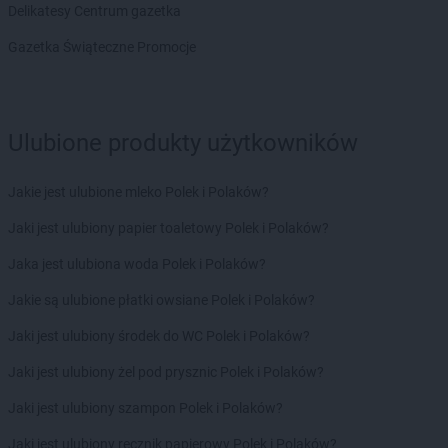
Delikatesy Centrum gazetka
LEWIATAN
Biszcza
LEWIATAN
Bisztynek
Gazetka Świąteczne Promocje
LEWIATAN
Bładnice Dolne
LEWIATAN
Błażek
LEWIATAN
Blizne
LEWIATAN
Bobolice
Ulubione produkty użytkowników
LEWIATAN
Bobrek
LEWIATAN
Bobrowa
Jakie jest ulubione mleko Polek i Polaków?
LEWIATAN
Bobrowniki
Jaki jest ulubiony papier toaletowy Polek i Polaków?
LEWIATAN
Bochnia
LEWIATAN
Bodzanów
Jaka jest ulubiona woda Polek i Polaków?
LEWIATAN
Bodzechów
Jakie są ulubione płatki owsiane Polek i Polaków?
LEWIATAN
Bodzentyn
LEWIATAN
Bogumiłowice
Jaki jest ulubiony środek do WC Polek i Polaków?
LEWIATAN
Bojano
Jaki jest ulubiony żel pod prysznic Polek i Polaków?
LEWIATAN
Bojszowy
LEWIATAN
Bolechowice
Jaki jest ulubiony szampon Polek i Polaków?
LEWIATAN
Bolesław
Jaki jest ulubiony ręcznik papierowy Polek i Polaków?
LEWIATAN
Bolesławiec