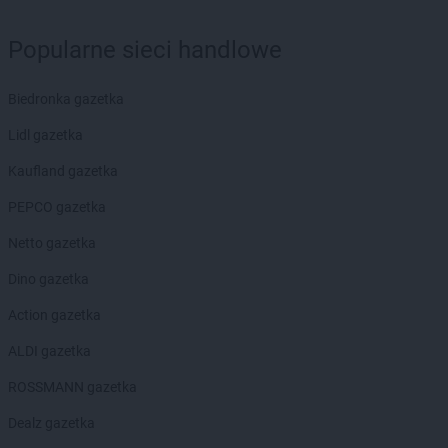
LEWIATAN
Biały Bór
LEWIATAN
Biały Kościół
Popularne sieci handlowe
LEWIATAN
Białystok
LEWIATAN
Bielkówko
Biedronka gazetka
LEWIATAN
Bielsk
LEWIATAN
Bielsko-Biała
Lidl gazetka
LEWIATAN
Bieńkowice
Kaufland gazetka
LEWIATAN
Bierawa
LEWIATAN
Biernatki
PEPCO gazetka
LEWIATAN
Bieruń
Netto gazetka
LEWIATAN
Bierzewice
LEWIATAN
Biesal
Dino gazetka
LEWIATAN
Bieżuń
Action gazetka
LEWIATAN
Bilcza
LEWIATAN
Biłgoraj
ALDI gazetka
LEWIATAN
Biórków Wielki
ROSSMANN gazetka
LEWIATAN
Biskupice
LEWIATAN
Biskupie-Kolonia
Dealz gazetka
LEWIATAN
Biskupiec