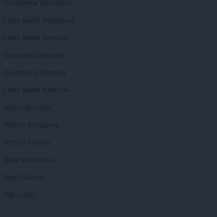
Castorama Warszawa
LEWIATAN
Bejsce
Leroy Merlin Warszawa
LEWIATAN
Bełk
LEWIATAN
Bełżyce
Leroy Merlin Wrocław
LEWIATAN
Benice
Castorama Wrocław
LEWIATAN
Bęsia
LEWIATAN
Bestwina
Castorama Rzeszów
LEWIATAN
Bestwinka
Leroy Merlin Rzeszów
LEWIATAN
Biadoliny Szlacheckie
LEWIATAN
Biała
Action Szczecin
LEWIATAN
Biała Druga
PEPCO Warszawa
LEWIATAN
Biała Piska
LEWIATAN
Biała Podlaska
PEPCO Kraków
LEWIATAN
Białaczów
Dealz Warszawa
LEWIATAN
Białka Tatrzańska
LEWIATAN
Białobłocie
Dealz Gdańsk
LEWIATAN
Białobrzegi
OBI Lublin
LEWIATAN
Białogóra
LEWIATAN
Białopole