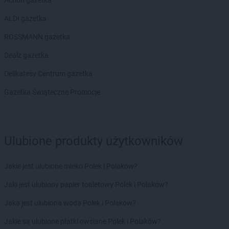
Action gazetka
LEWIATAN
Bodzechów
ALDI gazetka
LEWIATAN
Bodzentyn
LEWIATAN
Bogumiłowice
ROSSMANN gazetka
LEWIATAN
Bojano
Dealz gazetka
LEWIATAN
Bojszowy
LEWIATAN
Bolechowice
Delikatesy Centrum gazetka
LEWIATAN
Bolesław
Gazetka Świąteczne Promocje
LEWIATAN
Bolesławiec
LEWIATAN
Bolestraszyce
LEWIATAN
Boleszkowice
LEWIATAN
Bolków
Ulubione produkty użytkowników
LEWIATAN
Bolszewo
LEWIATAN
Bondyrz
Jakie jest ulubione mleko Polek i Polaków?
LEWIATAN
Borki
LEWIATAN
Borki Wielkie
Jaki jest ulubiony papier toaletowy Polek i Polaków?
LEWIATAN
Boronów
Jaka jest ulubiona woda Polek i Polaków?
LEWIATAN
Borowa
LEWIATAN
Borowe
Jakie są ulubione płatki owsiane Polek i Polaków?