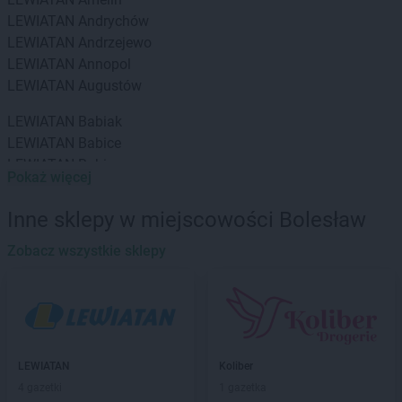
LEWIATAN
Andrychów
LEWIATAN
Andrzejewo
LEWIATAN
Annopol
LEWIATAN
Augustów
LEWIATAN
Babiak
LEWIATAN
Babice
LEWIATAN
Babin
Pokaż więcej
LEWIATAN
Baborów
LEWIATAN
Baboszewo
Inne sklepy w miejscowości Bolesław
LEWIATAN
Baciuty
LEWIATAN
Zobacz wszystkie sklepy
Bąkowo
LEWIATAN
Baligród
LEWIATAN
Balin
LEWIATAN
Banino
LEWIATAN
Baranowo
LEWIATAN
Barcino
LEWIATAN
Koliber
LEWIATAN
Barczewo
4 gazetki
1 gazetka
LEWIATAN
Bargłów Kościelny