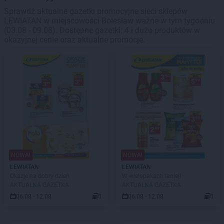
Sprawdź aktualne gazetki promocyjne sieci sklepów
LEWIATAN w miejscowości Bolesław ważne w tym tygodniu
(03.08 - 09.08). Dostępne gazetki: 4 i dużo produktów w
okazyjnej cenie oraz aktualne promocje.
NOWA!
NOWA!
LEWIATAN
LEWIATAN
Okazje na dobry dzień
W wielopakach taniej!
AKTUALNA GAZETKA
AKTUALNA GAZETKA
06.08 - 12.08
1
06.08 - 12.08
1