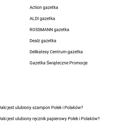
nów
Żabka
Bydgoszcz
Action gazetka
ca
Żabka
Bydlin
ALDI gazetka
zowice
Żabka
Bydlino
Żabka
Bystra
ROSSMANN gazetka
 Dolny
Żabka
Bystra Podhalańska
Dealz gazetka
ć Kujawski
Żabka
Bystry
ko
Żabka
Bystrzyca
Delikatesy Centrum gazetka
zcze
Żabka
Bystrzyca Kłodzka
Gazetka Świąteczne Promocje
ia Łąka
Żabka
Bytom
iny
Żabka
Bytów
zna
nica
nio
yn
Żabka
Czekanka
Jaki jest ulubiony szampon Polek i Polaków?
owice
Żabka
Czekanów
Jaki jest ulubiony ręcznik papierowy Polek i Polaków?
c
Żabka
Czeladź
Żabka
Czempiń
as
Żabka
Czerlejno