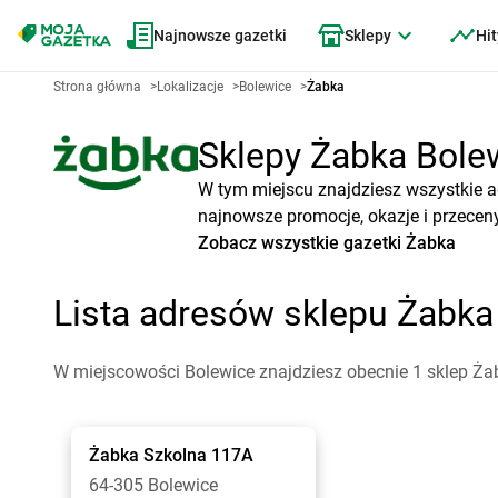
Najnowsze gazetki
Sklepy
Hit
Strona główna
>
Lokalizacje
>
Bolewice
>
Żabka
Sklepy Żabka Bolew
W tym miejscu znajdziesz wszystkie a
najnowsze promocje, okazje i przeceny
Zobacz wszystkie gazetki Żabka
Lista adresów sklepu Żabk
W miejscowości Bolewice znajdziesz obecnie 1 sklep Ża
Żabka
Szkolna 117A
64-305 Bolewice