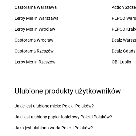
Żabka
Bęczków
Żabka
Biery
Castorama Warszawa
Action Szcze
Żabka
Będzin
Żabka
Bieżuń
Leroy Merlin Warszawa
PEPCO War
Żabka
Bełchatów
Żabka
Bilcza
Żabka
Bełsznica
Żabka
Biłgoraj
Leroy Merlin Wrocław
PEPCO Krak
Żabka
Bełżyce
Żabka
Biórków Mały
Castorama Wrocław
Dealz Wars
Żabka
Bestwina
Żabka
Biskupice
Żabka
Bestwinka
Żabka
Biskupiec
Castorama Rzeszów
Dealz Gdańs
Żabka
Bezrzecze
Żabka
Biskupów
Leroy Merlin Rzeszów
OBI Lublin
Żabka
BG1
Żabka
Blachownia
Żabka
Biała
Żabka
Błażejewo
Żabka
Biała Druga
Żabka
Błażowa
Żabka
Biała Piska
Żabka
Blizne Łaszc
Ulubione produkty użytkowników
Żabka
Biała Podlaska
Żabka
Bliżyn
Żabka
Cedynia
Żabka
Chmielek
Jakie jest ulubione mleko Polek i Polaków?
Żabka
Cegłów
Żabka
Chmielnik
Jaki jest ulubiony papier toaletowy Polek i Polaków?
Żabka
Cekcyn
Żabka
Chmielno
Żabka
Ceków
Żabka
Chobienice
Jaka jest ulubiona woda Polek i Polaków?
Żabka
Celestynów
Żabka
Choceń