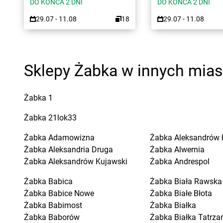
DO KOŃCA 2 DNI
DO KOŃCA 2 DNI
29.07 - 11.08
18
29.07 - 11.08
Sklepy Żabka w innych mia
Żabka
1
Żabka
21lok33
Żabka
Adamowizna
Żabka
Aleksandrów 
Żabka
Aleksandria Druga
Żabka
Alwernia
Żabka
Aleksandrów Kujawski
Żabka
Andrespol
Żabka
Babica
Żabka
Biała Rawska
Żabka
Babice Nowe
Żabka
Białe Błota
Żabka
Babimost
Żabka
Białka
Żabka
Baborów
Żabka
Białka Tatrza