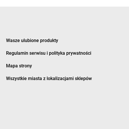
nka
Żabka
Czermin
ice Duże
Żabka
Czerna
z
Żabka
Czernica
ec
Żabka
Czernichów
inek
Żabka
Czerniec
ury
Żabka
Czernikowo
Wasze ulubione produkty
ków
Żabka
Czersk
Regulamin serwisu i polityka prywatności
a Białostocka
Żabka
Czerwieńsk
na Dąbrówka
Żabka
Czerwionka-Leszczyny
Mapa strony
a Wieś
Żabka
Czerwonak
na Woda
Żabka
Czerwonka-Parcel
Wszystkie miasta z lokalizacjami sklepów
ne
Żabka
Częstochowa
nków
Żabka
Człopa
nochowice
Żabka
Człuchów
ocin
Żabka
Czosnów
ożyły
Żabka
Czyżew
y Dunajec
Żabka
Czyżowice
owice-Dziedzice