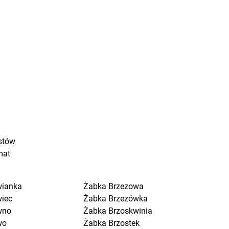
stów
mat
wianka
Żabka
Brzezowa
wiec
Żabka
Brzezówka
wno
Żabka
Brzoskwinia
wo
Żabka
Brzostek