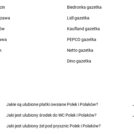
Żabka
Bolesław
Żabka
Brwi
cin
Biedronka gazetka
Żabka
Bolesławiec
Żabka
Bryni
szawa
Lidl gazetka
Żabka
Bolewice
Żabka
Brząc
Żabka
Bolków
Żabka
Brzeg
ów
Kaufland gazetka
Żabka
Bolszewo
Żabka
Brzeg
zawa
PEPCO gazetka
Żabka
Bońki
Żabka
Brześ
Żabka
Borawe
Żabka
Brzes
k
Netto gazetka
Żabka
Borek Stary
Żabka
Brzes
Dino gazetka
Żabka
Borek Wielkopolski
Żabka
Brzez
Żabka
Borkowo
Żabka
Brzez
Żabka
Borne Sulinowo
Żabka
Brze
zyńskiego
Żabka
Boronów
Żabka
Brzeź
Żabka
Borowa
Żabka
Brzeź
Żabka
Chotomów
Żabka
Ciesz
Jakie są ulubione płatki owsiane Polek i Polaków?
Żabka
Chróścice
Żabka
Ciężk
Jaki jest ulubiony środek do WC Polek i Polaków?
Żabka
Chruściele
Żabka
Cisie
Żabka
Chruszczobród
Żabka
Cisna
Jaki jest ulubiony żel pod prysznic Polek i Polaków?
Żabka
Chrzanów
Żabka
Cmol