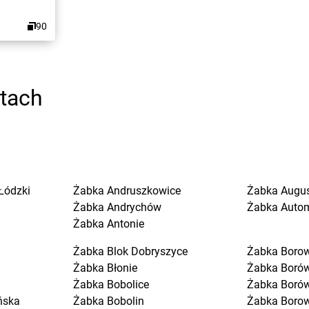
90
stach
Łódzki
Żabka
Andruszkowice
Żabka
Augu
Żabka
Andrychów
Żabka
Auto
Żabka
Antonie
Żabka
Blok Dobryszyce
Żabka
Boro
Żabka
Błonie
Żabka
Boró
Żabka
Bobolice
Żabka
Boró
ńska
Żabka
Bobolin
Żabka
Boro