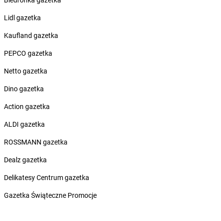
Biedronka gazetka
Żabka
Biórków Mały
Lidl gazetka
Żabka
Biskupice
Żabka
Biskupiec
Kaufland gazetka
Żabka
Biskupów
PEPCO gazetka
Żabka
Blachownia
Żabka
Błażejewo
Netto gazetka
Żabka
Błażowa
Dino gazetka
Żabka
Blizne Łaszczyńskiego
Żabka
Bliżyn
Action gazetka
Żabka
Blok Dobryszyce
ALDI gazetka
Żabka
Błonie
Żabka
Bobolice
ROSSMANN gazetka
Żabka
Bobolin
Dealz gazetka
Żabka
Bobowa
Żabka
Bobrek
Delikatesy Centrum gazetka
Żabka
Bobrowniki
Gazetka Świąteczne Promocje
Żabka
Bochnia
Żabka
Bodzechów
Żabka
Bodzentyn