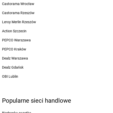
Żabka
Białowieża
Castorama Wrocław
Żabka
Biały Dunajec
Castorama Rzeszów
Żabka
Białystok
Żabka
Bibice
Leroy Merlin Rzeszów
Żabka
Biczyce Dolne
Action Szczecin
Żabka
Biecz
Żabka
Biedrusko
PEPCO Warszawa
Żabka
Bielany Wrocławskie
PEPCO Kraków
Żabka
Bielawa
Żabka
Bielsk
Dealz Warszawa
Żabka
Bielsk Podlaski
Dealz Gdańsk
Żabka
Bielsko
Żabka
Bielsko-Biała
OBI Lublin
Żabka
Bieniewice
Żabka
Bieruń
Żabka
Biery
Żabka
Bieżuń
Popularne sieci handlowe
Żabka
Bilcza
Żabka
Biłgoraj