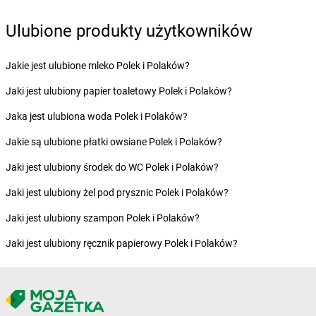
Żabka
Bogatki
Ulubione produkty użytkowników
Żabka
Bogatynia
Żabka
Bogdaniec
Żabka
Jakie jest ulubione mleko Polek i Polaków?
Bogdanowo
Żabka
Boguchwała
Jaki jest ulubiony papier toaletowy Polek i Polaków?
Żabka
Boguchwałowice
Żabka
Jaka jest ulubiona woda Polek i Polaków?
Boguszów-Gorce
Żabka
Boguszyce
Jakie są ulubione płatki owsiane Polek i Polaków?
Żabka
Bohater
Żabka
Jaki jest ulubiony środek do WC Polek i Polaków?
Bojano
Żabka
Bojszowy
Jaki jest ulubiony żel pod prysznic Polek i Polaków?
Żabka
Bolechowo
Żabka
Jaki jest ulubiony szampon Polek i Polaków?
Bolęcin
Żabka
Bolesław
Jaki jest ulubiony ręcznik papierowy Polek i Polaków?
Żabka
Bolesławiec
Żabka
Bolewice
Żabka
Bolków
Żabka
Bolszewo