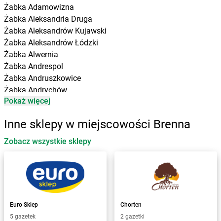
Żabka
Adamowizna
Żabka
Aleksandria Druga
Żabka
Aleksandrów Kujawski
Żabka
Aleksandrów Łódzki
Żabka
Alwernia
Żabka
Andrespol
Żabka
Andruszkowice
Żabka
Andrychów
Pokaż więcej
Żabka
Antonie
Żabka
Augustów
Inne sklepy w miejscowości Brenna
Żabka
Automat
Zobacz wszystkie sklepy
Żabka
Babica
Żabka
Babice Nowe
Żabka
Babimost
Żabka
Baborów
Żabka
Baboszewo
Żabka
Bachowice
Euro Sklep
Chorten
Żabka
Bądkowo
5 gazetek
2 gazetki