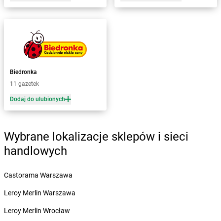
Żabka
Bełsznica
Żabka
Bełżyce
Żabka
Bestwina
Żabka
Bestwinka
Żabka
Bezrzecze
Żabka
BG1
Biedronka
Żabka
Biała
11 gazetek
Żabka
Biała Druga
Dodaj do ulubionych
Żabka
Biała Piska
Żabka
Biała Podlaska
Żabka
Biała Rawska
Wybrane lokalizacje sklepów i sieci
Żabka
Białe Błota
handlowych
Żabka
Białka
Żabka
Białka Tatrzańska
Castorama Warszawa
Żabka
Białobrzegi
Żabka
Białogard
Leroy Merlin Warszawa
Żabka
Białogóra
Leroy Merlin Wrocław
Żabka
Białośliwie