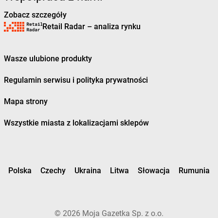
Żabka
Braniewo
Zobacz szczegóły
Żabka
Brańsk
Retail Radar – analiza rynku
Żabka
Brenna
Żabka
Brodnica
Żabka
Brodnica Górna
Wasze ulubione produkty
Żabka
Brodowo
Żabka
Brody
Regulamin serwisu i polityka prywatności
Żabka
Brojce
Żabka
Bronina
Mapa strony
Żabka
Brudzeń Duży
Wszystkie miasta z lokalizacjami sklepów
Żabka
Bruskowo Wielkie
Żabka
Brusy
Żabka
Brwinów
Żabka
Brynica
Żabka
Brzączowice
Polska
Czechy
Ukraina
Litwa
Słowacja
Rumunia
Żabka
Brzeg
Żabka
Brzeg Dolny
Żabka
Brześć Kujawski
©
2026
Moja Gazetka Sp. z o.o.
Żabka
Brzesko