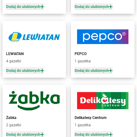
Żabka
Bąków
Dodaj do ulubionych
Dodaj do ulubionych
Żabka
Bałtów
Żabka
Banino
Żabka
Baniocha
Żabka
Baranowo
Żabka
Barcin
Żabka
Barczewo
LEWIATAN
PEPCO
Żabka
Bardo
4 gazetki
1 gazetka
Żabka
Barlinek
Żabka
Barniewice
Dodaj do ulubionych
Dodaj do ulubionych
Żabka
Bartąg
Żabka
Bartoszyce
Żabka
Baruchowo
Żabka
Barwałd Średni
Żabka
Barwice
Żabka
Bażanowice
Żabka
Delikatesy Centrum
Żabka
Bęczków
2 gazetki
1 gazetka
Żabka
Będzin
Dodaj do ulubionych
Dodaj do ulubionych
Żabka
Bełchatów