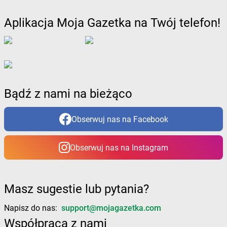
Żabka
Bońki
Żabka
Borawe
Aplikacja Moja Gazetka na Twój telefon!
Żabka
Borek Stary
Żabka
Borek Wielkopolski
Żabka
Borkowo
Żabka
Borne Sulinowo
Żabka
Boronów
Żabka
Borowa
Bądź z nami na bieżąco
Żabka
Borowianka
Żabka
Borówiec
Obserwuj nas na Facebook
Żabka
Borówno
Żabka
Borowo
Obserwuj nas na Instagram
Żabka
Boruja Kościelna
Żabka
Borzęcin Duży
Żabka
Borzygniew
Żabka
Borzytuchom
Masz sugestie lub pytania?
Żabka
Boża Wola
Napisz do nas:
support@mojagazetka.com
Żabka
Bralin
Współpraca z nami
Żabka
Branice