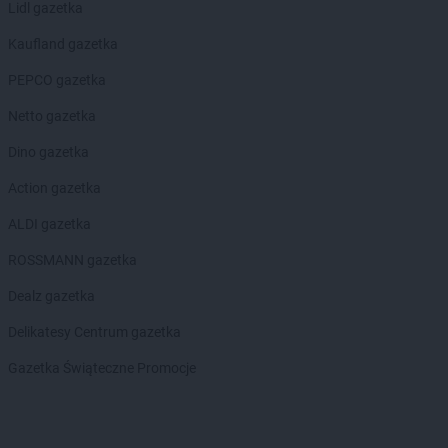
Lidl gazetka
Action
Lubaczów
Action
Lubań
Kaufland gazetka
Action
Lubartów
PEPCO gazetka
Action
Lubawa
Action
Lubin
Netto gazetka
Action
Lublin
Dino gazetka
Action
Lubliniec
Action
Luboń
Action gazetka
Action
Lubsko
ALDI gazetka
Action
Malbork
ROSSMANN gazetka
Action
Michałów-Grabina
Action
Międzyrzecz
Dealz gazetka
Action
Mielec
Delikatesy Centrum gazetka
Action
Mikołów
Action
Miłków
Gazetka Świąteczne Promocje
Action
Mława
Action
Mosina
Action
Mrągowo