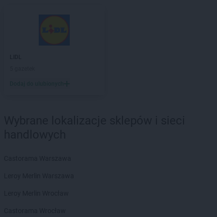
Action
Kobyłka
Action
Koło
Action
Kołobrzeg
Action
Kończewice
Action
Konin
LIDL
Action
Końskie
5 gazetek
Action
Konstancin-Jeziorna
Dodaj do ulubionych
Action
Kosakowo
Action
Kościerzyna
Action
Kostrzyn nad Odrą
Wybrane lokalizacje sklepów i sieci
Action
Koszalin
handlowych
Action
Kowale
Action
Kozienice
Action
Kraków
Castorama Warszawa
Action
Krapkowice
Leroy Merlin Warszawa
Action
Kraśnik
Action
Krasnystaw
Leroy Merlin Wrocław
Action
Krosno
Castorama Wrocław
Action
Krotoszyn