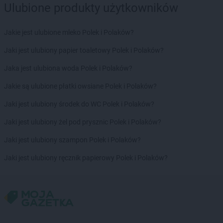
Ulubione produkty użytkowników
Action
Mysiadło
Action
Myślenice
Action
Myślibórz
Jakie jest ulubione mleko Polek i Polaków?
Action
Mysłowice
Jaki jest ulubiony papier toaletowy Polek i Polaków?
Action
Myszków
Jaka jest ulubiona woda Polek i Polaków?
Action
Nakło nad Notecią
Action
Namysłów
Jakie są ulubione płatki owsiane Polek i Polaków?
Action
Nidzica
Jaki jest ulubiony środek do WC Polek i Polaków?
Action
Nisko
Action
Nowa Sól
Jaki jest ulubiony żel pod prysznic Polek i Polaków?
Action
Nowe Miasto Lubawskie
Jaki jest ulubiony szampon Polek i Polaków?
Action
Nowy Konik
Action
Nowy Sącz
Jaki jest ulubiony ręcznik papierowy Polek i Polaków?
Action
Nowy Targ
Action
Nowy Tomyśl
Action
Nysa
Action
Oborniki