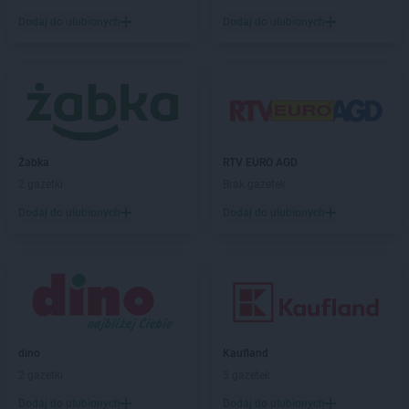
Action
Góra
Dodaj do ulubionych
Dodaj do ulubionych
Action
Gorlice
Action
Gorzów Wielkopolski
Action
Gostyń
Action
Grajewo
Action
Grodzisk Mazowiecki
Action
Grodzisk Wielkopolski
Action
Grójec
Żabka
RTV EURO AGD
Action
Grudziądz
2 gazetki
Brak gazetek
Action
Gryfice
Dodaj do ulubionych
Dodaj do ulubionych
Action
Gryfino
Action
Hrubieszów
Action
Iława
Action
Inowrocław
Action
Jarocin
dino
Kaufland
Action
Jarosław
2 gazetki
5 gazetek
Action
Jasło
Dodaj do ulubionych
Dodaj do ulubionych