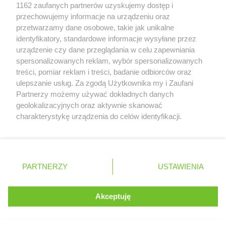
Zobacz szczegóły
Action
Piekary Śląskie
1162 zaufanych partnerów uzyskujemy dostęp i
Retail Radar – analiza rynku
Action
Piła
przechowujemy informacje na urządzeniu oraz
Action
Pionki
przetwarzamy dane osobowe, takie jak unikalne
Action
identyfikatory, standardowe informacje wysyłane przez
Piotrków Trybunalski
Wasze ulubione produkty
urządzenie czy dane przeglądania w celu zapewniania
Action
Pisz
spersonalizowanych reklam, wybór spersonalizowanych
Action
Pleszew
Regulamin serwisu i polityka prywatności
treści, pomiar reklam i treści, badanie odbiorców oraz
Action
Płochocin
ulepszanie usług. Za zgodą Użytkownika my i Zaufani
Action
Płock
Mapa strony
Partnerzy możemy używać dokładnych danych
Action
Płońsk
geolokalizacyjnych oraz aktywnie skanować
Action
Police
Zawsze najnowsze gazetki w naszej
Wszystkie miasta z lokalizacjami sklepów
charakterystykę urządzenia do celów identyfikacji.
Action
Polkowice
Ponieważ cenimy Twoją prywatność, prosimy o zgodę na
aplikacji
Action
Poznań
korzystanie z tych technologii poprzez kliknięcie
Action
Prudnik
„Akceptuję”. Zgoda jest dobrowolna i zawsze możesz ją
+ 1,5 mln zadowolonych kupujących
Action
Pruszcz Gdański
zmienić/wycofać klikając przycisk ustawień prywatności
Polska
Czechy
Ukraina
Litwa
Słowacja
Rumunia
PARTNERZY
USTAWIENIA
Action
znajdujący się w lewym dolnym rogu strony
Pruszków
Action
Przasnysz
. Niektóre rodzaje przetwarzania danych nie wymagają
Action
Przemyśl
Akceptuję
zgody użytkownika, ale masz prawo sprzeciwić się
©
2026
Moja Gazetka Sp. z o.o.
Action
Przeworsk
Kontynuuj na stronie
takiemu przetwarzaniu. Preferencje będą miały
Action
Pszczyna
zastosowania tylko na tej witrynie.