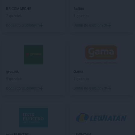
Action
Brodnica
BRICOMARCHE
Action
Action
Brwinów
7 gazetek
1 gazetka
Action
Brzeg
Dodaj do ulubionych
Dodaj do ulubionych
Action
Brzeg Dolny
Action
Brzesko
Action
Busko-Zdrój
Action
Bydgoszcz
Action
Bytom
Action
Bytów
groszek
Gama
Action
Chełmno
5 gazetek
1 gazetka
Action
Chorzów
Dodaj do ulubionych
Dodaj do ulubionych
Action
Chrzanów
Action
Ciechanów
Action
Cieszyn
Action
Czechowice-Dziedzice
Action
Czeladź
Action
Częstochowa
max ELEKTRO
LEWIATAN