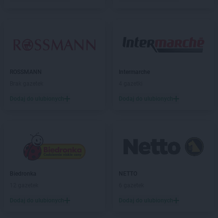
Action
Jastrzębie-Zdrój
Action
Jawczyce
Action
Jawor
Action
Jaworzno
Action
Jelenia Góra
Action
Kalisz
ROSSMANN
Intermarche
Action
Kamieniec Wrocławski
Brak gazetek
4 gazetki
Action
Kartuzy
Dodaj do ulubionych
Dodaj do ulubionych
Action
Katowice
Action
Kędzierzyn-Koźle
Action
Kępno
Action
Kętrzyn
Action
Kęty
Action
Kielce
Biedronka
NETTO
Action
Kiełczewo
12 gazetek
6 gazetek
Action
Kłodzko
Action
Kluczbork
Dodaj do ulubionych
Dodaj do ulubionych
Action
Knurów