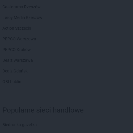
Action
Kryspinów
Castorama Rzeszów
Action
Kwidzyn
Leroy Merlin Rzeszów
Action
Łagów
Action Szczecin
Action
Łapy
Action
PEPCO Warszawa
Łask
Action
Łęczna
PEPCO Kraków
Action
Łódź
Action
Dealz Warszawa
Łomianki
Action
Łomża
Dealz Gdańsk
Action
Łuków
OBI Lublin
Action
Lębork
Action
Legionowo
Action
Legnica
Action
Leszno
Popularne sieci handlowe
Action
Leżajsk
Action
Limanowa
Biedronka gazetka
Action
Lipienice