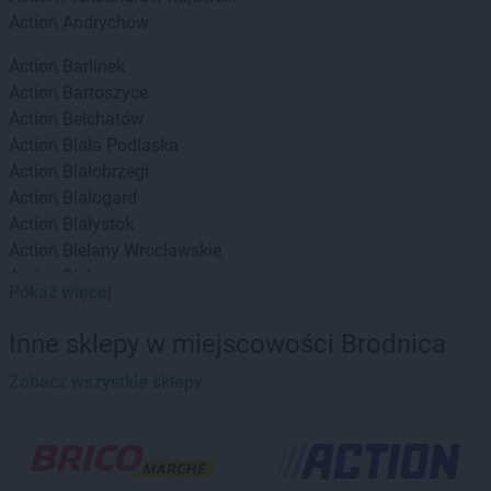
Action
Andrychów
Action
Barlinek
Action
Bartoszyce
Action
Bełchatów
Action
Biała Podlaska
Action
Białobrzegi
Action
Bialogard
Action
Białystok
Action
Bielany Wrocławskie
Action
Bielawa
Pokaż więcej
Action
Bielsk Podlaski
Action
Bielsko-Biała
Inne sklepy w miejscowości Brodnica
Action
Biłgoraj
Action
Zobacz wszystkie sklepy
Bochnia
Action
Bogatynia
Action
Bolechowo
Action
Bolszewo
Action
Braniewo