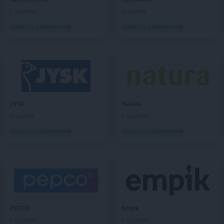
Action
Dąbrowa Górnicza
1 gazetka
4 gazetki
Action
Dawidy Bankowe
Dodaj do ulubionych
Dodaj do ulubionych
Action
Dębica
Action
Dęblin
Action
Drawsko Pomorskie
Action
Działdowo
Action
Dzierżoniów
Action
Elbląg
JYSK
Natura
Action
Ełk
2 gazetki
1 gazetka
Action
Garwolin
Dodaj do ulubionych
Dodaj do ulubionych
Action
Gdańsk
Action
Gdynia
Action
Giżycko
Action
Gliwice
Action
Głogów
Action
Głuchołazy
PEPCO
Empik
Action
Gniezno
1 gazetka
1 gazetka