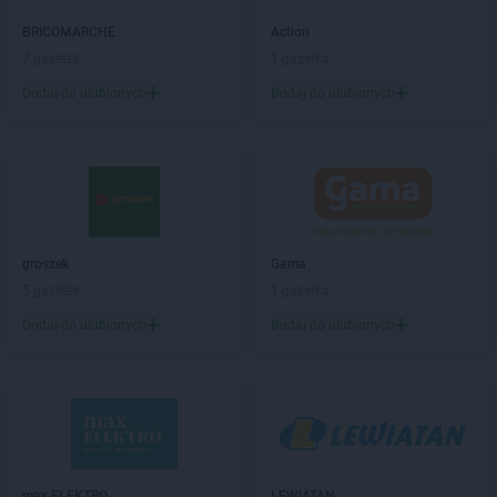
PEPCO
Białe Błota
BRICOMARCHE
Action
PEPCO
Białobrzegi
7 gazetek
1 gazetka
PEPCO
Białogard
Dodaj do ulubionych
Dodaj do ulubionych
PEPCO
Białystok
PEPCO
Biecz
PEPCO
Biedrusko
PEPCO
Bielany Wrocławskie
PEPCO
Bielawa
PEPCO
Bielsko-Biała
PEPCO
Bieruń
groszek
Gama
PEPCO
Bierutów
5 gazetek
1 gazetka
PEPCO
Biłgoraj
Dodaj do ulubionych
Dodaj do ulubionych
PEPCO
Biskupiec
PEPCO
Blachownia
PEPCO
Błonie
PEPCO
Bobolice
PEPCO
Bobowa
PEPCO
Bochnia
max ELEKTRO
LEWIATAN