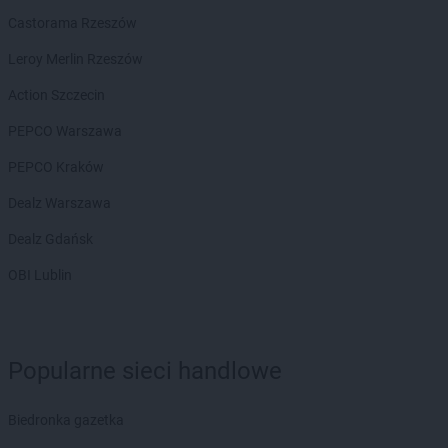
PEPCO
Dobra
Castorama Rzeszów
PEPCO
Dobre Miasto
Leroy Merlin Rzeszów
PEPCO
Drawsko Pomorskie
PEPCO
Drezdenko
Action Szczecin
PEPCO
Drobin
PEPCO Warszawa
PEPCO
Drzewica
PEPCO
Duszniki-Zdrój
PEPCO Kraków
PEPCO
Dynów
Dealz Warszawa
PEPCO
Działdowo
PEPCO
Działoszyn
Dealz Gdańsk
PEPCO
Dzierzgoń
OBI Lublin
PEPCO
Dzierżoniów
PEPCO
Elbląg
PEPCO
Ełk
Popularne sieci handlowe
PEPCO
Garwolin
PEPCO
Gaszowice
Biedronka gazetka
PEPCO
Gdańsk