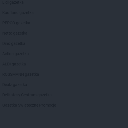
Lidl gazetka
PEPCO
Gdów
PEPCO
Gdynia
Kaufland gazetka
PEPCO
Giżycko
PEPCO gazetka
PEPCO
Gliwice
PEPCO
Głogów
Netto gazetka
PEPCO
Głogów Małopolski
Dino gazetka
PEPCO
Głogówek
PEPCO
Główczyce
Action gazetka
PEPCO
Głowno
ALDI gazetka
PEPCO
Głubczyce
PEPCO
Głuchołazy
ROSSMANN gazetka
PEPCO
Gniewkowo
Dealz gazetka
PEPCO
Gniezno
PEPCO
Godów
Delikatesy Centrum gazetka
PEPCO
Gogolin
Gazetka Świąteczne Promocje
PEPCO
Gołdap
PEPCO
Goleniów
PEPCO
Golina
PEPCO
Golub-Dobrzyń