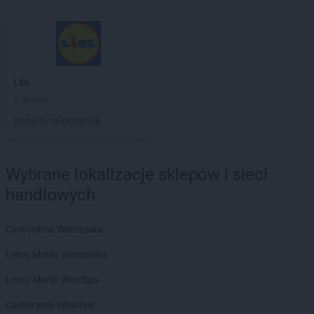
PEPCO
Czersk
PEPCO
Czerwionka-Leszczyny
PEPCO
Częstochowa
PEPCO
Człuchów
PEPCO
Czudec
LIDL
5 gazetek
PEPCO
Dąbrowa Białostocka
Dodaj do ulubionych
PEPCO
Dąbrowa Górnicza
PEPCO
Dąbrowa Tarnowska
PEPCO
Dąbrówka
Wybrane lokalizacje sklepów i sieci
PEPCO
Darłowo
handlowych
PEPCO
Dawidy Bankowe
PEPCO
Dębe Wielkie
PEPCO
Dębica
Castorama Warszawa
PEPCO
Dęblin
Leroy Merlin Warszawa
PEPCO
Dębno
PEPCO
Dębowa
Leroy Merlin Wrocław
PEPCO
Debrzno
Castorama Wrocław
PEPCO
Dobczyce