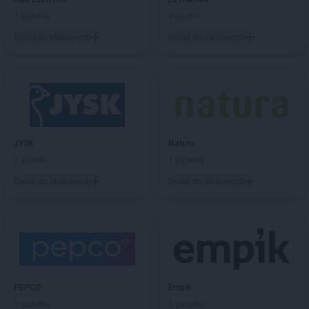
PEPCO
Bogatynia
1 gazetka
4 gazetki
PEPCO
Boguszów-Gorce
PEPCO
Bolesławiec
Dodaj do ulubionych
Dodaj do ulubionych
PEPCO
Bolszewo
PEPCO
Borek Wielkopolski
PEPCO
Braniewo
PEPCO
Brańsk
PEPCO
Bratkowice
PEPCO
Brenna
JYSK
Natura
PEPCO
Brodnica
2 gazetki
1 gazetka
PEPCO
Brusy
Dodaj do ulubionych
Dodaj do ulubionych
PEPCO
Brwinów
PEPCO
Brzeg
PEPCO
Brzeg Dolny
PEPCO
Brześć Kujawski
PEPCO
Brzesko
PEPCO
Brzeszcze
PEPCO
Brzeziny
PEPCO
Empik
PEPCO
Brzostek
1 gazetka
1 gazetka