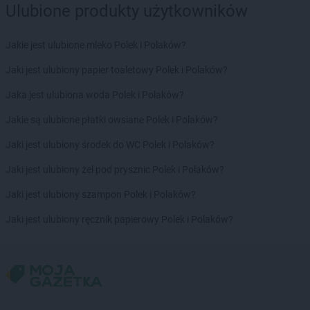
Ulubione produkty użytkowników
PEPCO
Góra
PEPCO
Gorlice
Jakie jest ulubione mleko Polek i Polaków?
PEPCO
Górowo Iławeckie
PEPCO
Gorzów Wielkopolski
Jaki jest ulubiony papier toaletowy Polek i Polaków?
PEPCO
Gorzyce
Jaka jest ulubiona woda Polek i Polaków?
PEPCO
Gostyń
PEPCO
Gostynin
Jakie są ulubione płatki owsiane Polek i Polaków?
PEPCO
Goszczyno
Jaki jest ulubiony środek do WC Polek i Polaków?
PEPCO
Grajewo
PEPCO
Grodków
Jaki jest ulubiony żel pod prysznic Polek i Polaków?
PEPCO
Grodzisk Mazowiecki
Jaki jest ulubiony szampon Polek i Polaków?
PEPCO
Grodzisk Wielkopolski
PEPCO
Grójec
Jaki jest ulubiony ręcznik papierowy Polek i Polaków?
PEPCO
Gromnik
PEPCO
Grudziądz
PEPCO
Gryfice
PEPCO
Gryfino
PEPCO
Gryfów Śląski