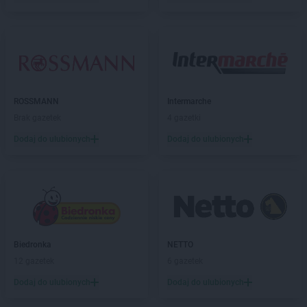
PEPCO
Chojnów
PEPCO
Choroszcz
PEPCO
Chorzów
PEPCO
Choszczno
PEPCO
Chrzanów
PEPCO
Chwaszczyno
ROSSMANN
Intermarche
PEPCO
Ciechanów
Brak gazetek
4 gazetki
PEPCO
Ciechocinek
PEPCO
Cieszyn
Dodaj do ulubionych
Dodaj do ulubionych
PEPCO
Czaplinek
PEPCO
Czarna
PEPCO
Czarna Białostocka
PEPCO
Czarnków
PEPCO
Czarny Dunajec
PEPCO
Czchów
Biedronka
NETTO
PEPCO
Czechowice-Dziedzice
12 gazetek
6 gazetek
PEPCO
Czeladź
Dodaj do ulubionych
Dodaj do ulubionych
PEPCO
Czerniejewo
PEPCO
Czernikowo