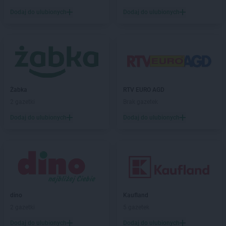
PEPCO
Brzozów
Dodaj do ulubionych
Dodaj do ulubionych
PEPCO
Buczkowice
PEPCO
Buk
PEPCO
Busko-Zdrój
PEPCO
Byczyna
PEPCO
Bydgoszcz
PEPCO
Bystrzyca Kłodzka
PEPCO
Żabka
Bytom
RTV EURO AGD
PEPCO
2 gazetki
Bytom Odrzański
Brak gazetek
PEPCO
Bytów
Dodaj do ulubionych
Dodaj do ulubionych
PEPCO
Celestynów
PEPCO
Chełm
PEPCO
Chełmno
PEPCO
Chmielnik
PEPCO
Chocianów
PEPCO
Chodzież
dino
Kaufland
PEPCO
Chojna
2 gazetki
5 gazetek
PEPCO
Chojnice
Dodaj do ulubionych
Dodaj do ulubionych