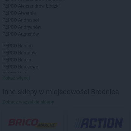
PEPCO
Aleksandrów Łódzki
PEPCO
Alwernia
PEPCO
Andrespol
PEPCO
Andrychów
PEPCO
Augustów
PEPCO
Banino
PEPCO
Baranów
PEPCO
Barcin
PEPCO
Barczewo
PEPCO
Barlinek
Pokaż więcej
PEPCO
Bartoszyce
PEPCO
Barwice
Inne sklepy w miejscowości Brodnica
PEPCO
Będzin
PEPCO
Zobacz wszystkie sklepy
Bełchatów
PEPCO
Bełżyce
PEPCO
Besko
PEPCO
Bestwina
PEPCO
Biała Podlaska