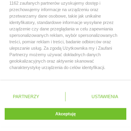
Zobacz szczegóły
1162 zaufanych partnerów uzyskujemy dostęp i
PEPCO
Jaroty
Retail Radar – analiza rynku
przechowujemy informacje na urządzeniu oraz
PEPCO
Jasło
przetwarzamy dane osobowe, takie jak unikalne
PEPCO
Jastrowie
identyfikatory, standardowe informacje wysyłane przez
PEPCO
Jastrzębie-Zdrój
Wasze ulubione produkty
urządzenie czy dane przeglądania w celu zapewniania
PEPCO
Jawor
spersonalizowanych reklam, wybór spersonalizowanych
PEPCO
Jaworze
Regulamin serwisu i polityka prywatności
treści, pomiar reklam i treści, badanie odbiorców oraz
PEPCO
Jaworzno
ulepszanie usług. Za zgodą Użytkownika my i Zaufani
PEPCO
Jedlicze
Mapa strony
Partnerzy możemy używać dokładnych danych
PEPCO
Jędrzejów
geolokalizacyjnych oraz aktywnie skanować
Zawsze najnowsze gazetki w naszej
Wszystkie miasta z lokalizacjami sklepów
PEPCO
Jelcz-Laskowice
charakterystykę urządzenia do celów identyfikacji.
PEPCO
Ponieważ cenimy Twoją prywatność, prosimy o zgodę na
Jelenia Góra
aplikacji
korzystanie z tych technologii poprzez kliknięcie
PEPCO
Jeziorany
„Akceptuję”. Zgoda jest dobrowolna i zawsze możesz ją
PEPCO
Jeżowe
+ 1,5 mln zadowolonych kupujących
zmienić/wycofać klikając przycisk ustawień prywatności
Polska
Czechy
Ukraina
Litwa
Słowacja
Rumunia
PEPCO
Jordanów
PARTNERZY
USTAWIENIA
znajdujący się w lewym dolnym rogu strony
PEPCO
Józefów
. Niektóre rodzaje przetwarzania danych nie wymagają
PEPCO
Kaliska
Akceptuję
zgody użytkownika, ale masz prawo sprzeciwić się
©
2026
Moja Gazetka Sp. z o.o.
PEPCO
Kalisz
Kontynuuj na stronie
takiemu przetwarzaniu. Preferencje będą miały
PEPCO
Kałuszyn
zastosowania tylko na tej witrynie.